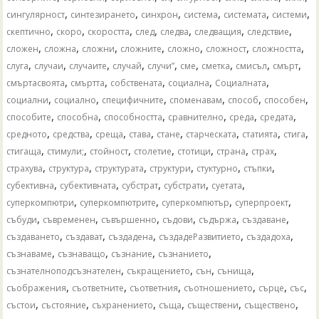
,
,
,
,
,
,
сингулярност
синтезирането
синхрон
система
системата
системи
,
,
,
,
,
,
,
скептично
скоро
скоростта
след
следва
следващия
следствие
,
,
,
,
,
,
,
сложен
сложна
сложни
сложните
сложно
сложност
сложността
,
,
,
,
,
,
,
,
,
слуга
случаи
случаите
случай
случи”
сме
сметка
смисъл
смърт
,
,
,
,
,
смъртасвоята
смъртта
собствената
социална
Социалната
,
,
,
,
,
,
социални
социално
специфичните
споменавам
способ
способен
,
,
,
,
,
,
способите
способна
способността
сравнително
среда
средата
,
,
,
,
,
,
,
,
средното
средства
среща
става
стане
старческата
статията
стига
,
,
,
,
,
,
,
стигаща
стимули;
стойност
столетие
стотици
страна
страх
,
,
,
,
,
,
страхува
структура
структурата
структури
стуктурно
стъпки
,
,
,
,
,
субективна
субективната
субстрат
субстрати
суетата
,
,
,
,
суперкомпютри
суперкомпютрите
суперкомпютър
суперпроект
,
,
,
,
,
,
събуди
съвременен
съвършенно
съдови
съдържа
създаване
,
,
,
,
,
създаването
създават
създадена
създадеРазвитието
създадоха
,
,
,
,
съзнаваме
съзнаващо
съзнание
съзнанието
,
,
,
,
съзнателноподсъзнателен
съкращението
сън
сънища
,
,
,
,
,
,
съображения
съответните
съответния
съотношението
сърце
със
,
,
,
,
,
,
състои
състояние
съхранението
съща
съществени
съществено