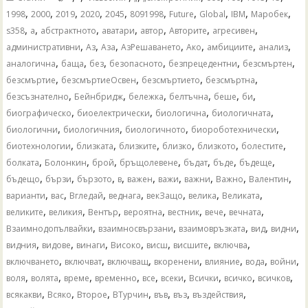
,
,
,
,
,
,
,
,
,
,
1998
2000
2019
2020
2045
8091998
Future
Global
IBM
Mаробек
,
,
,
,
,
,
,
s358
а
абстрактното
аватари
автор
Авторите
агресивен
,
,
,
,
,
,
,
административни
Аз
Аза
АзРешаването
Ако
амбициите
анализ
,
,
,
,
,
,
аналогична
баща
без
безопасното
безпрецедентни
безсмъртен
,
,
,
,
безсмъртие
безсмъртиеОсвен
безсмъртието
безсмъртна
,
,
,
,
,
,
безсъзнателно
Бейнбридж
бележка
белтъчна
беше
би
,
,
,
,
биографическо
биоелектрически
биологична
биологичната
,
,
,
,
биологични
биологичния
биологичното
биороботехнически
,
,
,
,
,
,
биотехнологии
близката
близките
близко
близкото
болестите
,
,
,
,
,
,
,
болката
Болонкин
брой
бръщолевене
бъдат
бъде
бъдеще
,
,
,
,
,
,
,
,
,
бъдещо
бързи
бързото
в
важен
важи
важни
Важно
Валентин
,
,
,
,
,
,
,
варианти
вас
Вгледай
веднага
векЗащо
велика
Великата
,
,
,
,
,
,
,
великите
великия
Вентър
вероятна
вестник
вече
вечната
,
,
,
,
,
Взаимнодопълвайки
взаимносвързани
взаимовръзката
вид
видни
,
,
,
,
,
,
,
видния
видове
винаги
Високо
висш
висшите
включва
,
,
,
,
,
,
,
включването
включват
включващ
вкоренени
влияние
вода
войни
,
,
,
,
,
,
,
,
,
воля
волята
време
временно
все
всеки
Всички
всичко
всичков
,
,
,
,
,
,
,
всякакви
Всяко
Второе
ВТурчин
във
въз
въздействия