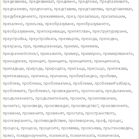
,
,
,
,
,
предизвиква
предизвикват
предимно
предложи
Предпазливите
,
,
,
,
,
предпазливо
предпочита
представим
представлява
представляват
,
,
,
,
,
предубеждението
преживяване
през
презапише
презапишем
,
,
,
,
прекалено
прекъсва
преобразуване
преобразуването
,
,
,
,
преобразувание
препокриващи
препятстван
преструктуриране
,
,
,
,
,
преустройка
преустройката
прехвърли
прехода
преходен
,
,
,
,
,
прехрана
при
привърженици
приеме
приемем
,
,
,
,
,
призрачниУспехът
приказките
пример
примерно
примиряването
,
,
,
,
,
принадлежи
принцип
принципа
принципите
принципната
,
,
,
,
,
,
припадъци
природа
природата
присъща
присъщо
притежава
,
,
,
,
,
притежаващо
причина
причини
пробивЗаедно
пробиви
,
,
,
,
,
проблем
проблема
проблематика
проблеми
проблемиРазбира
,
,
,
,
,
проблемите
Проблемът
провеждането
прогнозата
продължение
,
,
,
,
продължението
продължителния
проекти
проективсички
,
,
,
,
,
проектът
произведе
произвеждат
производство?
произволните
,
,
,
,
,
промени
промените
променят
простата
пространството
,
,
,
,
,
протезирането
противодействие
противоречи
проф
процес
,
,
,
,
,
,
процеса
процеси
процесите
проявява
прояснява
пръстеновиден
,
,
,
,
,
пряко
псевдонаучните
психиката
психическата
психически