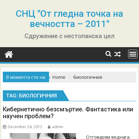
Skip
to
СНЦ "От гледна точка на
content
вечността – 2011"
Сдружение с нестопанска цел
В момента сте на:
Home
биологичния
TAG:
БИОЛОГИЧНИЯ
Кибернетично безсмъртие. Фантастика или
научен проблем?
December 24, 2012
admin
Отговарям веднага.