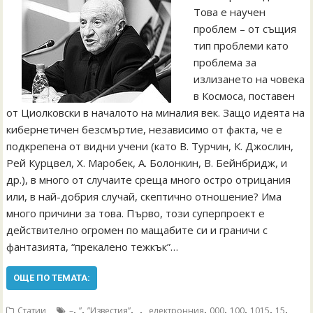
Това е научен
проблем – от същия
тип проблеми като
проблема за
излизането на човека
в Космоса, поставен
от Циолковски в началото на миналия век. Защо идеята на
кибернетичен безсмъртие, независимо от факта, че е
подкрепена от видни учени (като В. Турчин, К. Джослин,
Рей Курцвел, Х. Mаробек, А. Болонкин, В. Бейнбридж, и
др.), в много от случаите среща много остро отрицания
или, в най-добрия случай, скептично отношение? Има
много причини за това. Първо, този суперпроект е
действително огромен по мащабите си и граничи с
фантазията, “прекалено тежкък”…
ОЩЕ ПО ТЕМАТА:
,
,
,
,
,
,
,
,
,
Статии
–
”
”Известия”
„
„електронния
000
100
1015
15