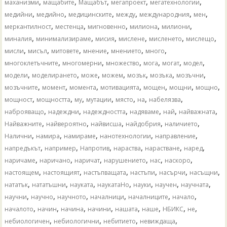
,
,
,
,
,
маханизми
мащабите
Мащабът
мегапроект
мегатехнологии
,
,
,
,
,
,
медийни
медийно
медицинските
между
международния
мен
,
,
,
,
,
меркантилност
местенца
мигновенно
милиона
милиони
,
,
,
,
,
,
миналия
минимализираме
мисия
мислене
мисленето
мислещо
,
,
,
,
,
,
мисли
мисъл
митовете
мнение
мнението
много
,
,
,
,
,
,
многоклетъчните
многомерни
множество
мога
могат
модел
,
,
,
,
,
,
,
модели
моделирането
може
можем
мозък
мозъка
мозъчни
,
,
,
,
,
,
,
мозъчните
момент
момента
мотивацията
мощен
мощни
мощно
,
,
,
,
,
,
,
мощност
мощността
му
мутации
място
на
набелязва
,
,
,
,
,
,
наброяващо
надеждни
надеждността
надяваме
най
найважната
,
,
,
,
,
Найважните
найвероятно
найвисша
найдобрия
наличието
,
,
,
,
,
Налични
намира
намираме
нанотехнологии
направление
,
,
,
,
,
,
напредъкът
например
Напротив
нараства
нарастване
наред
,
,
,
,
,
,
наричаме
наричано
наричат
нарушението
нас
наскоро
,
,
,
,
,
,
настоящем
настоящият
настъпващата
настъпи
насърчи
насъщни
,
,
,
,
,
,
,
нататък
нататъшни
науката
наукатаНо
науки
научен
научната
,
,
,
,
,
,
научни
научно
научното
началници
началниците
начало
,
,
,
,
,
,
,
,
началото
начин
начина
начини
нашата
наше
НБИКС
не
,
,
,
,
небиологичен
небиологични
небитието
невиждаща