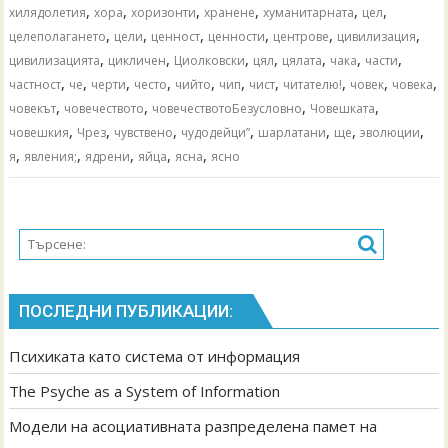
,
,
,
,
,
,
хилядолетия
хора
хоризонти
хранене
хуманитарната
цел
,
,
,
,
,
,
целеполагането
цели
ценност
ценности
центрове
цивилизация
,
,
,
,
,
,
,
цивилизацията
цикличен
Циолковски
цял
цялата
чака
части
,
,
,
,
,
,
,
,
,
,
частност
че
черти
често
чийто
чип
чист
читателю!
човек
човека
,
,
,
,
човекът
човечеството
човечествотоБезусловно
Човешката
,
,
,
,
,
,
,
човешкия
Чрез
чувствено
чудодейци”
шарлатани
ще
эволюции
,
,
,
,
,
я
явления;
ядрени
яйца
ясна
ясно
ПОСЛЕДНИ ПУБЛИКАЦИИ:
Психиката като система от информация
The Psyche as a System of Information
Модели на асоциативната разпределена памет на