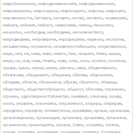
,
,
,
невробиологичен
невродинамическите
невродинамичните
,
,
,
,
,
невромашинен
невронауката
невронауките
неврони
невроните
,
,
,
,
,
,
невъзможността
Неговата
неговите
негово
неговото
независимо
,
,
,
,
,
,
нейната
нейният
нейното
немислими
немощ
Ненаситен
,
,
,
,
ненаситно
необходим
необходими
неочовечеството
,
,
,
,
,
непредвидими
непроверени
неразрешими
нервната
несложни
,
,
,
,
несъвместима
несъмнено
нечовечносттаВисшата
нечувствително
,
,
,
,
,
,
,
,
,
,
нещо
нея
ни
нива
ниво
нивото
Ние
низшите
Нима
нишка
,
,
,
,
,
,
,
,
,
,
нищо
но
нов
нова
Новата
нови
ново
носи
носител
носители
,
,
,
,
,
,
,
нуждае
нужен
нужни
някои
няколко
няма
обединяването
,
,
,
,
,
обезпечава
обещанието
обещания
обитава
обкръжение
,
,
,
,
,
,
обладава
области
обозначена
образи
обратното
обхваща
,
,
,
,
,
обществото
обществотоПроцесът
общност
обяснява
ограничен
,
,
,
,
,
огромен
одухотвореносттаКачество
оживяват
означава
оказва
,
,
,
,
,
,
около
опазване
опасенията
оперативност
оперира
оперирам
,
,
,
,
,
,
определен
определя
оптимистична
оразяваме
органи
организам
,
,
,
,
,
организационни
организация
организма
организми
организъм
,
,
,
,
,
,
органически
ориентацията
оръжия
Освен
осезаемо
осеяни
,
,
,
,
,
,
основа
основава
основавали
основания
основата
Основната