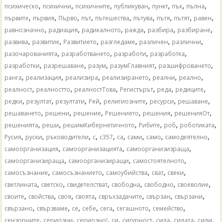
,
,
,
,
,
,
,
психическо
психични
психичните
публикуван
пункт
пък
пълна
,
,
,
,
,
,
,
,
,
първите
първия
Първо
път
пътешества
пътува
пътя
пътят
равен
,
,
,
,
,
,
равнозначно
радиация
радикалното
ражда
разбира
разбиране
,
,
,
,
,
,
развива
развитие
Развитието
разгледаме
различен
различни
,
,
,
,
разочарованията
разработването
разработи
разработка
,
,
,
,
,
разработки
разрешаване
разум
разумГлавният
разшифроването
,
,
,
,
,
,
ранга
реализация
реализира
реализирането
реални
реално
,
,
,
,
,
,
реалност
реалностто
реалностТова
Регистърът
реда
редиците
,
,
,
,
,
,
,
редки
резултат
резултати
Рей
религиозните
ресурси
решаване
,
,
,
,
,
,
решаването
решени
решение
Решението
решения
решенияОт
,
,
,
,
,
,
решенията
реши
решимКибернетичното
Рибите
роб
роботиката
,
,
,
,
,
,
,
,
,
Русия
руски
ръководители
с
с357
са
сами
само
самодеятелно
,
,
,
самоорганизация
самоорганизацията
самоорганизизраща
,
,
,
самоорганизираща
самоорганизиращи
самостоятелното
,
,
,
,
,
самосъзнание
самосъзнанието
самоубийства
сват
свеки
,
,
,
,
,
,
светлината
светско
свидетелстват
свободна
свободно
своеволие
,
,
,
,
,
,
,
своите
свойства
своя
своята
свръхзадачите
свързан
свързани
,
,
,
,
,
,
,
свързано
свързваме
се
себе
сега
сегашното
семейство
,
,
,
,
,
,
,
,
сензорните
сериозни
сериозно!
си
сигурност
сила
силата
сили