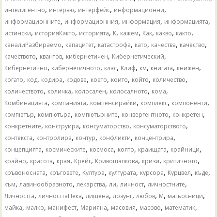
,
,
,
,
интелигентно
интервю
интерфейс
информационни
,
,
,
,
информационните
информационния
информация
информацията
,
,
,
,
,
,
,
,
истински
историяКакто
историята
К
кажем
Как
какво
както
,
,
,
,
,
,
каналиРазбираемо
капацитет
катастрофа
като
качества
качество
,
,
,
,
качеството
квантов
кибернетичен
Кибернетический
,
,
,
,
,
,
,
Кибернетично
кибернетичното
клас
Клиф
км
книгата
книжен
,
,
,
,
,
,
,
,
когато
код
кодира
кодове
което
които
който
количество
,
,
,
,
,
количеството
количка
колосален
колосалното
кома
,
,
,
,
,
Комбинацията
компанията
компенсирайки
комплекс
компоненти
,
,
,
,
,
компютър
компютъра
компютърните
конвергентното
конкретен
,
,
,
,
конкретните
конструира
консуматорство
консуматорството
,
,
,
,
,
контекста
контролира
контур
конфликти
концентрира
,
,
,
,
,
,
концепцията
космическите
космоса
която
краищата
крайници
,
,
,
,
,
,
,
крайно
красота
края
Крейг
Кривошапкова
кризи
критичното
,
,
,
,
,
,
,
кръвоносната
кръговете
Култура
културата
курсора
Курцвел
къде
,
,
,
,
,
,
към
лавинообразното
лекарства
ли
личност
личностните
,
,
,
,
,
,
,
Личността
личносттаНека
лишена
лозунг
любов
М
магьосници
,
,
,
,
,
,
,
майка
малко
манифест
Марияна
масовия
масово
математик