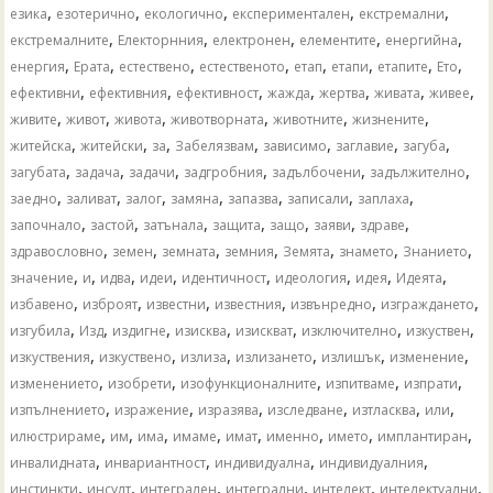
,
,
,
,
,
езика
езотерично
екологично
експериментален
екстремални
,
,
,
,
,
екстремалните
Електорнния
електронен
елементите
енергийна
,
,
,
,
,
,
,
,
енергия
Ерата
естествено
естественото
етап
етапи
етапите
Ето
,
,
,
,
,
,
,
ефективни
ефективния
ефективност
жажда
жертва
живата
живее
,
,
,
,
,
,
живите
живот
живота
животворната
животните
жизнените
,
,
,
,
,
,
,
житейска
житейски
за
Забелязвам
зависимо
заглавие
загуба
,
,
,
,
,
,
загубата
задача
задачи
задгробния
задълбочени
задължително
,
,
,
,
,
,
,
заедно
заливат
залог
замяна
запазва
записали
заплаха
,
,
,
,
,
,
,
започнало
застой
затънала
защита
защо
заяви
здраве
,
,
,
,
,
,
,
здравословно
земен
земната
земния
Земята
знамето
Знанието
,
,
,
,
,
,
,
,
значение
и
идва
идеи
идентичност
идеология
идея
Идеята
,
,
,
,
,
,
избавено
изброят
известни
известния
извънредно
изграждането
,
,
,
,
,
,
,
изгубила
Изд
издигне
изисква
изискват
изключително
изкуствен
,
,
,
,
,
,
изкуствения
изкуствено
излиза
излизането
излишък
изменение
,
,
,
,
,
изменението
изобрети
изофункционалните
изпитваме
изпрати
,
,
,
,
,
,
изпълнението
изражение
изразява
изследване
изтласква
или
,
,
,
,
,
,
,
,
илюстрираме
им
има
имаме
имат
именно
името
имплантиран
,
,
,
,
инвалидната
инвариантност
индивидуална
индивидуалния
,
,
,
,
,
,
инстинкти
инсулт
интегрален
интегрални
интелект
интелектуални