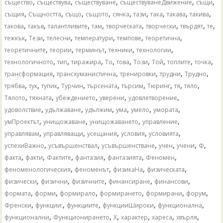
,
,
,
,
,
същество
съществува
съществуване
съществуванеДвижение
същи
,
,
,
,
,
,
,
,
,
същия
Същността
също
същото
сянка
тази
така
такава
такива
,
,
,
,
,
,
,
,
такова
такъв
талантливите
там
творческата
творчески
твърдят
те
,
,
,
,
,
,
тежкък
Тези
телесни
температури
темпове
теоретична
,
,
,
,
,
теоретичните
теории
терминът
техники
технологии
,
,
,
,
,
,
,
,
,
технологичното
тип
тиражира
То
това
Този
Той
топлите
точка
,
,
,
,
,
трансформация
трансхуманистична
тренировки
трудни
Трудно
,
,
,
,
,
,
,
,
,
трябва
тук
тупик
Турчин
търсената
търсим
Тюринг
тя
тяло
,
,
,
,
,
Тялото
тяхната
убеждението
уверени
удовлетворение
,
,
,
,
,
,
удоволствие
удължаване
удължим
ума
умело
умората
,
,
,
,
умПроектът
унищожаване
унищожаването
управление
,
,
,
,
,
управлявам
управляващи
усещания
условия
условията
,
,
,
,
,
,
успехиВажно
усъвършенствал
усъвършенстване
учен
учени
Ф
,
,
,
,
,
,
факта
факти
Фактите
фантазия
фантазията
Феномен
,
,
,
,
феноменологическия
феноменът
физикаНа
физическата
,
,
,
,
,
физически
физични
физичните
финансиране
финансови
,
,
,
,
,
,
формата
форми
формирало
формирането
формирани
форум
,
,
,
,
,
Френски
функции:
функциите
функцииШироки
функционална
,
,
,
,
,
,
функционални
Функционирането
Х
характер
хареса
хвърля