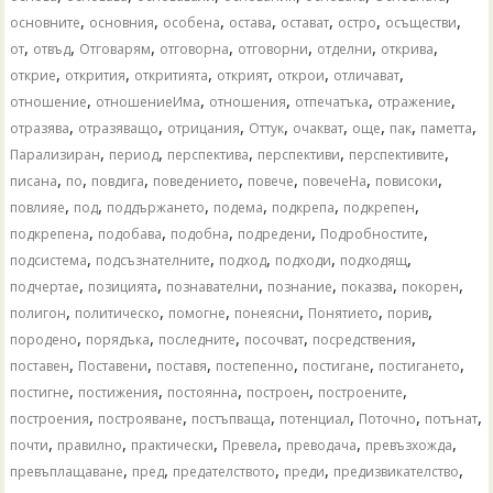
,
,
,
,
,
,
,
основните
основния
особена
остава
остават
остро
осъществи
,
,
,
,
,
,
,
от
отвъд
Отговарям
отговорна
отговорни
отделни
открива
,
,
,
,
,
,
открие
открития
откритията
открият
открои
отличават
,
,
,
,
,
отношение
отношениеИма
отношения
отпечатъка
отражение
,
,
,
,
,
,
,
,
отразява
отразяващо
отрицания
Оттук
очакват
още
пак
паметта
,
,
,
,
,
Парализиран
период
перспектива
перспективи
перспективите
,
,
,
,
,
,
,
писана
по
повдига
поведението
повече
повечеНа
повисоки
,
,
,
,
,
,
повлияе
под
поддържането
подема
подкрепа
подкрепен
,
,
,
,
,
подкрепена
подобава
подобна
подредени
Подробностите
,
,
,
,
,
подсистема
подсъзнателните
подход
подходи
подходящ
,
,
,
,
,
,
подчертае
позицията
познавателни
познание
показва
покорен
,
,
,
,
,
,
полигон
политическо
помогне
понеясни
Понятието
порив
,
,
,
,
,
породено
порядъка
последните
посочват
посредствения
,
,
,
,
,
,
поставен
Поставени
поставя
постепенно
постигане
постигането
,
,
,
,
,
постигне
постижения
постоянна
построен
построените
,
,
,
,
,
,
построения
построяване
постъпваща
потенциал
Поточно
потънат
,
,
,
,
,
,
почти
правилно
практически
Превела
преводача
превъзхожда
,
,
,
,
,
превъплащаване
пред
предателството
преди
предизвикателство