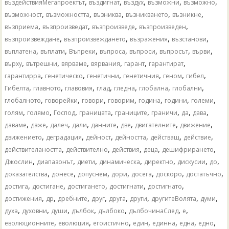
,
,
,
,
,
въздействияМегапроектът
въздигнат
въздух
възможни
възможно
,
,
,
,
,
възможност
възможността
възниква
възникването
възникне
,
,
,
,
възприема
възпроизведат
възпроизведе
възпроизведен
,
,
,
,
възпроизвеждане
възпроизвеждането
възражения
възстанови
,
,
,
,
,
,
,
въплатена
въплати
Въпреки
въпроса
въпроси
въпросът
върви
,
,
,
,
,
,
върху
вътрешни
вярваме
вярвания
гарант
гарантират
,
,
,
,
,
,
гарантирра
генетическо
генетични
генетичния
геном
гибел
,
,
,
,
,
,
,
Гибелта
главното
главовия
глад
гледна
глобална
глобални
,
,
,
,
,
,
,
глобалното
говорейки
говори
говорим
година
години
големи
,
,
,
,
,
,
,
,
голям
голямо
Господ
границата
границите
граничи
да
дава
,
,
,
,
,
,
,
,
даваме
даже
далеч
дали
данните
две
двигателните
движение
,
,
,
,
,
,
движението
деградация
дейност
дейността
действащ
действие
,
,
,
,
,
действителаността
действително
действия
деца
дешифрирането
,
,
,
,
,
,
,
Джослин
диапазонът
диети
динамическа
директно
дискусии
до
,
,
,
,
,
,
,
доказателства
донесе
допуснем
дори
досега
доскоро
достатъчно
,
,
,
,
,
достига
достигане
достигането
достигнати
достигнато
,
,
,
,
,
,
,
,
достижения
др
дребните
друг
друга
други
другитеВолята
думи
,
,
,
,
,
,
,
духа
духовни
души
дълбок
дълбоко
дълбочинаСлед
е
,
,
,
,
,
,
,
еволюционните
еволюция
егоистично
един
единна
една
едно