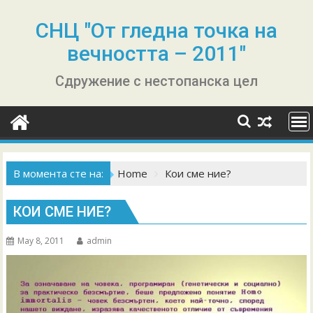
Skip
to
СНЦ "От гледна точка на
content
вечността – 2011"
Сдружение с нестопанска цел
В момента сте на:
Home
Кои сме ние?
КОИ СМЕ НИЕ?
May 8, 2011
admin