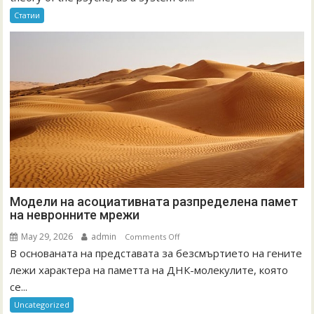
as
Статии
a
System
of
Information
Модели на асоциативната разпределена памет
на невронните мрежи
May 29, 2026
admin
on
Comments Off
В основаната на представата за безсмъртието на гените
Модели
на
лежи характера на паметта на ДНК-молекулите, която
асоциативната
се...
разпределена
Uncategorized
памет