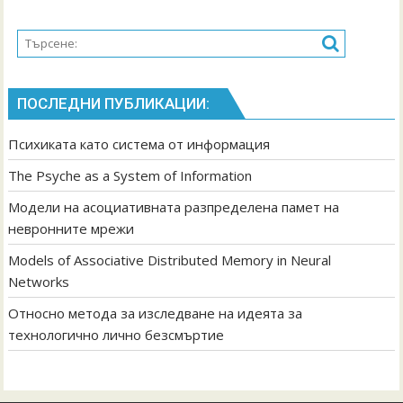
на
невронните
мрежи
ПОСЛЕДНИ ПУБЛИКАЦИИ:
Психиката като система от информация
The Psyche as a System of Information
Модели на асоциативната разпределена памет на
невронните мрежи
Models of Associative Distributed Memory in Neural
Networks
Относно метода за изследване на идеята за
технологично лично безсмъртие