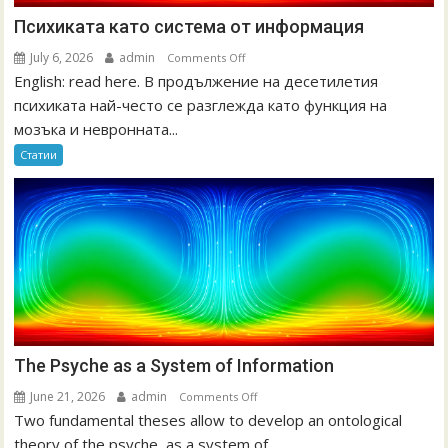
Психиката като система от информация
July 6, 2026
admin
on
Comments Off
English: read here. В продължение на десетилетия
Психиката
като
психиката най-често се разглежда като функция на
система
мозъка и невронната...
от
Статии
информация
The Psyche as a System of Information
June 21, 2026
admin
on
Comments Off
Two fundamental theses allow to develop an ontological
The
Psyche
theory of the psyche, as a system of...