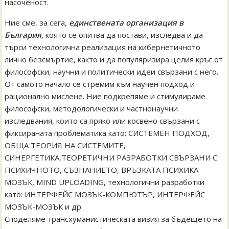
насоченост.
Ние сме, за сега,
единствената организация в
България
, която се опитва да постави, изследва и да
търси технологична реализация на кибернетичното
лично безсмъртие, както и да популяризира целия кръг от
философски, научни и политически идеи свързани с него.
От самото начало се стремим към научен подход и
рационално мислене. Ние подкрепяме и стимулираме
философски, методологически и частнонаучни
изследвания, които са пряко или косвено свързани с
фиксираната проблематика като: СИСТЕМЕН ПОДХОД,
ОБЩА ТЕОРИЯ НА СИСТЕМИТЕ,
СИНЕРГЕТИКА,ТЕОРЕТИЧНИ РАЗРАБОТКИ СВЪРЗАНИ С
ПСИХИЧНОТО, СЪЗНАНИЕТО, ВРЪЗКАТА ПСИХИКА-
МОЗЪК, MIND UPLOADING, технологични разработки
като: ИНТЕРФЕЙС МОЗЪК-КОМПЮТЪР, ИНТЕРФЕЙС
МОЗЪК-МОЗЪК и др.
Споделяме трансхуманистическата визия за бъдещето на