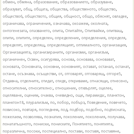
,
,
,
,
,
обмен
обмяна
образование
образованието
образуване
,
,
,
,
,
,
образуват
общ
общата
общества
общественото
общество
,
,
,
,
,
,
,
общество6
обществото
общия
общност
общо
обяснят
овладее
,
,
,
,
,
ограничава
ограничения
означава
окоажем
околната
,
,
,
,
,
,
онтогенезата
опазването
опита
Опитайте
Опитвайки
опитващ
,
,
,
,
,
,
опити
опитите
определен
определение
определения
определя
,
,
,
,
,
определят
определящ
определящият
оптималното
организация
,
,
,
,
Организацията
организираните
организми
организъм
,
,
,
,
,
,
органичнен
Освен
осигурява
основа
основава
основават
,
,
,
,
,
,
,
основата
Основната
основни
основният
остават
останал
останат
,
,
,
,
,
,
,
остане
осъзнава
осъществи
от
отговарят
отговарящ
отгоре5
,
,
,
,
,
,
,
Отдавна
отделните
отидат
отиде
откриваме
отнасящи
отнесено
,
,
,
,
,
относителни
относително:
отношение
отхвърлят
оцелее
,
,
,
,
,
,
,
оцеляване
оценим
очаква
очевидно
още
пирамида:
планктон
,
,
,
,
,
,
,
планктон18
плурализъм
по
побор
побърз
Поведение
повечето
,
,
,
,
,
,
,
повисоко
повтаря
погледнем
под
подбор
подобно
подтисната
,
,
,
,
,
,
пожелаем
позволява
познатия
поколение
поколения
получава
,
,
,
,
,
понататъшното
пониски
пониските
Понятието
понятията
,
,
,
,
,
,
поразлична
посоки
поспециално
постави
поставя
поставяне