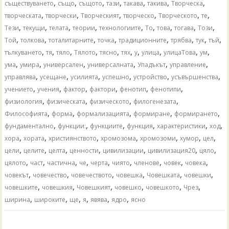
,
,
,
,
,
,
,
съществуването
също
същото
тази
такава
такива
Творческа
,
,
,
,
,
,
творческата
творчески
Творческият
творческо
Творческото
те
,
,
,
,
,
,
,
,
,
Тези
текущи
телата
теории
технологиите
То
това
тогава
Този
,
,
,
,
,
,
,
,
Той
толкова
тоталитарните
точка
традиционните
трябва
тук
тъй
,
,
,
,
,
,
,
,
,
,
тълкуването
тя
тяло
Тялото
тясно
тях
у
улица
улицаТова
ум
,
,
,
,
,
,
ума
умира
универсален
универсалната
Упадъкът
управление
,
,
,
,
,
,
управлява
усещане
усилията
успешно
устройство
усъвършенства
,
,
,
,
,
,
учението
учения
фактор
фактори
фенотип
фенотипи
,
,
,
,
физиология
физическата
физическото
филогенезата
,
,
,
,
,
Философията
форма
формализацията
формиране
формирането
,
,
,
,
,
,
фундаментално
функции:
функциите
функция
характеристики
ход
,
,
,
,
,
,
,
хора
хората
християнството
хромозома
хромозоми
хумор
цел
,
,
,
,
,
,
,
цели
целите
целта
ценности
цивилизации
цивилизация20
цяло
,
,
,
,
,
,
,
,
,
цялото
част
частична
че
черта
чиято
членове
човек
човека
,
,
,
,
,
,
човекът
човечество
човечеството
човешка
Човешката
човешки
,
,
,
,
,
,
човешките
човешкия
Човешкият
човешко
човешкото
Чрез
,
,
,
,
,
,
ширина
широките
ще
я
явява
ядро
ясно