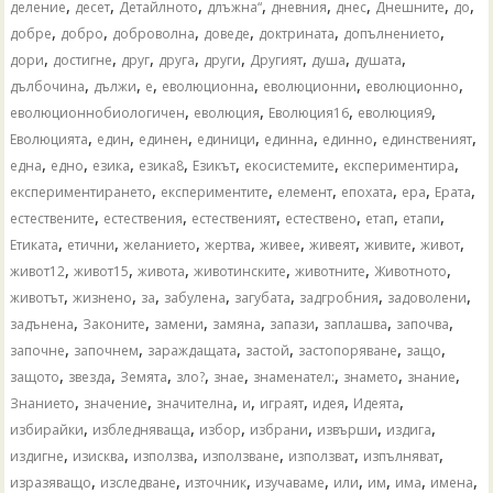
,
,
,
,
,
,
,
,
деление
десет
Детайлното
длъжна“
дневния
днес
Днешните
до
,
,
,
,
,
,
добре
добро
доброволна
доведе
доктрината
допълнението
,
,
,
,
,
,
,
,
дори
достигне
друг
друга
други
Другият
душа
душата
,
,
,
,
,
,
дълбочина
дължи
е
еволюционна
еволюционни
еволюционно
,
,
,
,
еволюционнобиологичен
еволюция
Еволюция16
еволюция9
,
,
,
,
,
,
,
Еволюцията
един
единен
единици
единна
единно
единственият
,
,
,
,
,
,
,
една
едно
езика
езика8
Езикът
екосистемите
експериментира
,
,
,
,
,
,
експериментирането
експериментите
елемент
епохата
ера
Ерата
,
,
,
,
,
,
естествените
естествения
естественият
естествено
етап
етапи
,
,
,
,
,
,
,
,
Етиката
етични
желанието
жертва
живее
живеят
живите
живот
,
,
,
,
,
,
живот12
живот15
живота
животинските
животните
Животното
,
,
,
,
,
,
,
животът
жизнено
за
забулена
загубата
задгробния
задоволени
,
,
,
,
,
,
,
задънена
Законите
замени
замяна
запази
заплашва
започва
,
,
,
,
,
,
започне
започнем
зараждащата
застой
застопоряване
защо
,
,
,
,
,
,
,
,
защото
звезда
Земята
зло?
знае
знаменател:
знамето
знание
,
,
,
,
,
,
,
Знанието
значение
значителна
и
играят
идея
Идеята
,
,
,
,
,
,
избирайки
избледняваща
избор
избрани
извърши
издига
,
,
,
,
,
,
издигне
изисква
използва
използване
използват
изпълняват
,
,
,
,
,
,
,
,
изразяващо
изследване
източник
изучаваме
или
им
има
имена