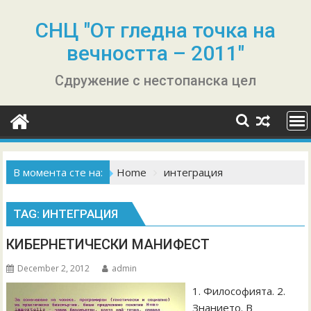
Skip
to
СНЦ "От гледна точка на
content
вечността – 2011"
Сдружение с нестопанска цел
В момента сте на:
Home
интеграция
TAG:
ИНТЕГРАЦИЯ
КИБЕРНЕТИЧЕСКИ МАНИФЕСТ
December 2, 2012
admin
1. Философията. 2.
Знанието. В