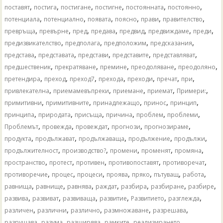
,
,
,
,
,
,
поставят
постига
постигане
постигне
постоянната
постоянно
,
,
,
,
,
,
потенциала
потенциално
появата
поясно
прави
правителство
,
,
,
,
,
,
,
превръща
превърне
пред
предава
предвид
предвиждаме
преди
,
,
,
,
предизвикателство
предполага
предположим
предсказания
,
,
,
,
,
представа
представата
представи
представите
представляват
,
,
,
,
,
предшественик
прекратяване
премине
преодоляване
преодоляно
,
,
,
,
,
,
,
претендира
преход
преход7
прехода
преходи
пречат
при
,
,
,
,
,
привлекателна
приемамевъпреки
приемане
приемат
Примери:
,
,
,
,
,
примитивни
примитивните
принадлежащо
принос
принцип
,
,
,
,
,
,
принципа
природата
присъща
причина
проблем
проблеми
,
,
,
,
,
Проблемът
провежда
провеждат
прогнози
прогнозираме
,
,
,
,
,
продукта
продължават
продължаваща
продължение
продължи
,
,
,
,
,
продължителност
производство?
промени
променят
промяна
,
,
,
,
,
пространство
протест
противен
противопоставят
противоречат
,
,
,
,
,
,
,
противоречие
процес
процеси
проява
пряко
пътуващ
работа
,
,
,
,
,
,
,
равнища
равнище
равнява
раждат
разбира
разбиране
разбире
,
,
,
,
,
,
развива
развиват
развиваща
развитие
Развитието
разглежда
,
,
,
,
,
различен
различни
различно
размножаване
разрешава
,
,
,
,
,
разрушава
разума
разширява
рамките
реализирането