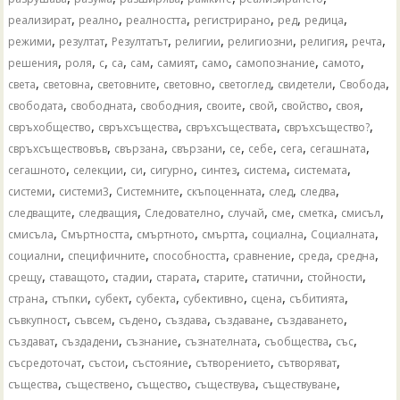
,
,
,
,
,
,
реализират
реално
реалността
регистрирано
ред
редица
,
,
,
,
,
,
,
режими
резултат
Резултатът
религии
религиозни
религия
речта
,
,
,
,
,
,
,
,
,
решения
роля
с
са
сам
самият
само
самопознание
самото
,
,
,
,
,
,
,
света
световна
световните
световно
светоглед
свидетели
Свобода
,
,
,
,
,
,
,
свободата
свободната
свободния
своите
свой
свойство
своя
,
,
,
,
свръхобщество
свръхсъщества
свръхсъществата
свръхсъщество?
,
,
,
,
,
,
,
свръхсъществовъв
свързана
свързани
се
себе
сега
сегашната
,
,
,
,
,
,
,
сегашното
селекции
си
сигурно
синтез
система
системата
,
,
,
,
,
,
системи
системи3
Системните
скъпоценната
след
следва
,
,
,
,
,
,
,
следващите
следващия
Следователно
случай
сме
сметка
смисъл
,
,
,
,
,
,
смисъла
Смъртността
смъртното
смъртта
социална
Социалната
,
,
,
,
,
,
социални
специфичните
способността
сравнение
среда
средна
,
,
,
,
,
,
,
срещу
ставащото
стадии
старата
старите
статични
стойности
,
,
,
,
,
,
,
страна
стъпки
субект
субекта
субективно
сцена
събитията
,
,
,
,
,
,
съвкупност
съвсем
съдено
създава
създаване
създаването
,
,
,
,
,
,
създават
създадени
съзнание
съзнателната
съобщества
със
,
,
,
,
,
съсредоточат
състои
състояние
сътворението
сътворяват
,
,
,
,
,
същества
съществено
същество
съществува
съществуване