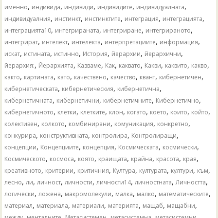
,
,
,
,
,
именно
индивида
индивиди
индивидите
индивидуалната
,
,
,
,
,
индивидуалния
инстинкт
инстинктите
интеграция
интеграцията
,
,
,
,
интеграцията10
интегрираната
интегриране
интегрираното
,
,
,
,
,
интегрират
интелект
интелекта
интерпретациите
информация
,
,
,
,
,
,
искат
истината
истинно
История
йерархии
йерархични
,
,
,
,
,
,
,
,
йерархия:
Йерархията
Казваме
Как
каквато
Какви
каквито
какво
,
,
,
,
,
,
,
както
картината
като
качествено
качество
квант
кибернетичен
,
,
,
кибернетическата
кибернетическия
кибернетична
,
,
,
,
кибернетичната
кибернетични
кибернетичните
Кибернетично
,
,
,
,
,
,
,
,
кибернетичното
клетки
клетките
клон
когато
което
които
който
,
,
,
,
,
колективен
колкото
комбинирани
комуникация
конкретно
,
,
,
,
конкурира
конструктивната
контролира
Контролиращи
,
,
,
,
,
концепции
Концепциите
концепция
Космическата
космически
,
,
,
,
,
,
,
Космическото
космоса
която
краищата
крайна
красота
края
,
,
,
,
,
,
,
креативното
критерии
критичния
Култура
културата
култури
към
,
,
,
,
,
,
,
лесно
ли
личност
личности
личности14
личностната
Личността
,
,
,
,
,
,
логически
ложена
макромолекули
малка
малко
математическите
,
,
,
,
,
,
материал
материала
материали
материята
мащаб
мащабни
,
,
,
,
,
между
менталните
Метасистемен
метасистемна
метасистемни