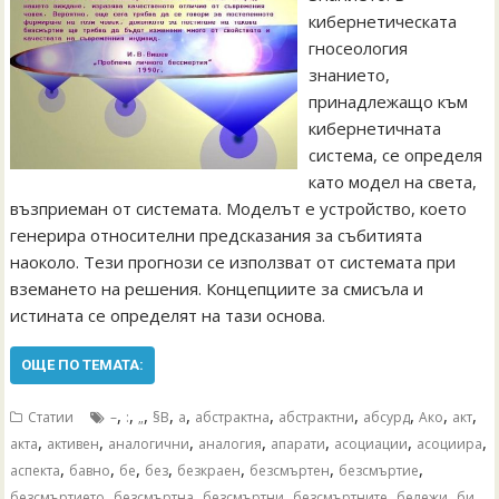
кибернетическата
гносеология
знанието,
принадлежащо към
кибернетичната
система, се определя
като модел на света,
възприеман от системата. Моделът е устройство, което
генерира относителни предсказания за събитията
наоколо. Тези прогнози се използват от системата при
вземането на решения. Концепциите за смисъла и
истината се определят на тази основа.
ОЩЕ ПО ТЕМАТА:
,
,
,
,
,
,
,
,
,
,
Статии
–
:
„
§В
а
абстрактна
абстрактни
абсурд
Ако
акт
,
,
,
,
,
,
,
акта
активен
аналогични
аналогия
апарати
асоциации
асоциира
,
,
,
,
,
,
,
аспекта
бавно
бе
без
безкраен
безсмъртен
безсмъртие
,
,
,
,
,
,
безсмъртието
безсмъртна
безсмъртни
безсмъртните
бележи
би