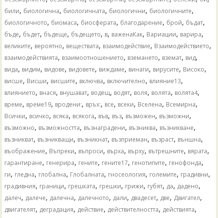
,
,
,
,
,
били
биологична
биологичната
биологични
биологичните
,
,
,
,
,
,
биологичното
биомаса
биосферата
благодарение
брой
бъдат
,
,
,
,
,
,
,
,
бъде
бъдет
бъдеще
бъдещето
в
важенаКак
Вариации
варира
,
,
,
,
,
великите
вероятно
веществата
взаимодействие
Взаимодействието
,
,
,
,
,
взаимодействията
взаимоотношението
вземането
вземат
вид
,
,
,
,
,
,
,
,
вида
видим
видове
видовете
виждаме
винаги
вирусите
Високо
,
,
,
,
,
,
висше
Висши
висшите
включва
включително
влияние13
,
,
,
,
,
,
,
,
влиянието
внася
внушават
водещ
водят
воля
волята
волята4
,
,
,
,
,
,
,
,
време
време19
вродени:
връх:
все
всеки
Вселена
Всемирна
,
,
,
,
,
,
,
,
Всички
всичко
всяка
всякога
във
въз
възможен
възможни
,
,
,
,
,
възможно
възможността
възнаградени
възниква
възникване
,
,
,
,
,
,
възникват
възникващи
възникнат
възприеман
възраст
външна
,
,
,
,
,
,
,
въображение
Въпреки
въпроси
върха
върху
вътрешните
вярата
,
,
,
,
,
,
гарантиране
генерира
гените
гените17
генотипите
генофонда
,
,
,
,
,
,
,
ги
гледна
глобална
Глобалната
гносеология
големите
градивни
,
,
,
,
,
,
,
,
градивния
граници
грешката
грешки
грижи
губят
да
дадено
,
,
,
,
,
,
,
,
далеч
далече
далечна
далечното
дали
двадесет
две
Двигател
,
,
,
,
,
двигателят
деградация
действие
действителността
действията