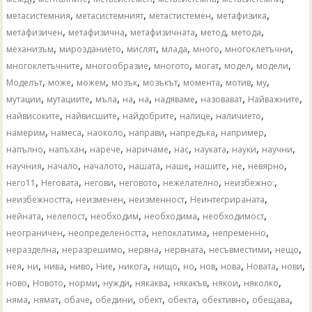
,
,
,
,
метасистемния
метасистемният
метастистемен
метафизика
,
,
,
,
,
метафизичен
метафизична
метафизичната
метод
метода
,
,
,
,
,
,
механизъм
мирозданието
мислят
млада
много
многоклетъчни
,
,
,
,
,
,
многоклетъчните
многообразие
многото
могат
модел
модели
,
,
,
,
,
,
,
,
Моделът
може
можем
мозък
мозъкът
момента
мотив
му
,
,
,
,
,
,
,
,
мутации
мутациите
мъла
​​на
на
надяваме
назовават
Найважните
,
,
,
,
,
найвисоките
найвисшите
найдобрите
налице
наличието
,
,
,
,
,
,
намерим
намеса
наоколо
направи
напредъка
например
,
,
,
,
,
,
,
,
напълно
напъхан
нарече
наричаме
нас
науката
науки
научни
,
,
,
,
,
,
,
,
научния
начало
началото
нашата
наше
нашите
не
невярно
,
,
,
,
,
,
него11
Неговата
негови
неговото
нежелателно
неизбежно:
,
,
,
,
неизбежността
неизменен
неизменност
Неинтегрираната
,
,
,
,
,
нейната
нелепост
необходим
необходима
необходимост
,
,
,
,
неограничен
неопределеността
непоклатима
непременно
,
,
,
,
,
,
неразделна
неразрешимо
нервна
нервната
несъвместими
нещо
,
,
,
,
,
,
,
,
,
,
,
,
нея
ни
нива
ниво
Ние
никога
нищо
но
нов
нова
Новата
нови
,
,
,
,
,
,
,
,
ново
Новото
норми
нужди
някаква
някакъв
някои
няколко
,
,
,
,
,
,
,
,
няма
нямат
обаче
обедини
обект
обекта
обективно
обещава