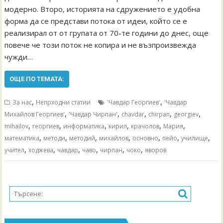
модерно. Второ, историята на сдружението е удобна
форма да се представи потока от идеи, който се е
реализирал от от групата от 70-те години до днес, още
повече че този поток не копира и не възпроизвежда
чужди…
ОЩЕ ПО ТЕМАТА:
,
,
За нас
Непрходни статии
'Чавдар Георгиев'
'Чавдар
,
,
,
,
,
Михайлов Георгиев'
'Чавдар Чирпан'
chavdar
chirpan
georgiev
,
,
,
,
,
,
mihailov
георгиев
информатика
кирил
крачолов
Мария
,
,
,
,
,
,
,
математика
методи
методий
михайлов
основно
пейо
училище
,
,
,
,
,
,
учител
ходжева
чавдар
чаво
чирпан
чоко
яворов