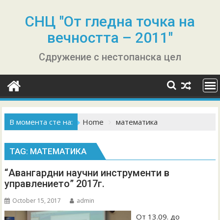
Skip
to
СНЦ "От гледна точка на
content
вечността – 2011"
Сдружение с нестопанска цел
В момента сте на:
Home
математика
TAG:
МАТЕМАТИКА
“Авангардни научни инструменти в
управлението” 2017г.
October 15, 2017
admin
От 13.09. до