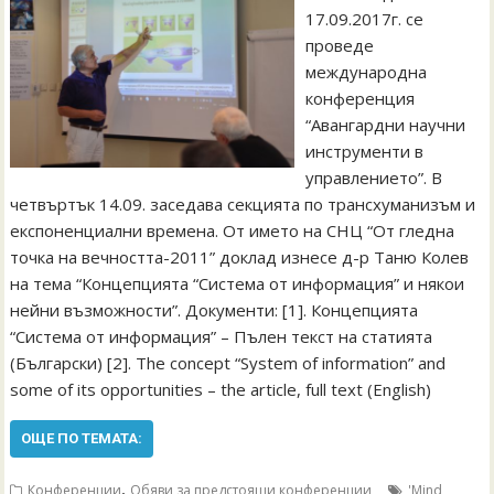
17.09.2017г. се
проведе
международна
конференция
“Авангардни научни
инструменти в
управлението”. В
четвъртък 14.09. заседава секцията по трансхуманизъм и
експоненциални времена. От името на СНЦ “От гледна
точка на вечността-2011” доклад изнесе д-р Таню Колев
на тема “Концепцията “Система от информация” и някои
нейни възможности”. Документи: [1]. Концепцията
“Система от информация” – Пълен текст на статията
(Български) [2]. The concept “System of information” and
some of its opportunities – the article, full text (English)
ОЩЕ ПО ТЕМАТА:
,
Конференции
Обяви за предстоящи конференции
'Mind