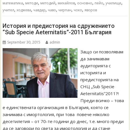
,
,
,
,
,
,
,
математика
методи
методий
михайлов
основно
пейо
училище
,
,
,
,
,
,
учител
ходжева
чавдар
чаво
чирпан
чоко
яворов
История и предистория на сдружението
“Sub Specie Aeternitatis”-2011 България
September 30, 2015
admin
Защо си позволявам
да занимавам
аудиторията с
историята и
предисторията на
СНЦ „Sub Specie
Aeternitatis”2011?!
Преди всичко – това
е единствената организация в България, която се
занимава с имортология, при това повече няколко
десетилетия – от 70-те години до днес, т.е. много преди
да се заговори по света за имортология и да стане