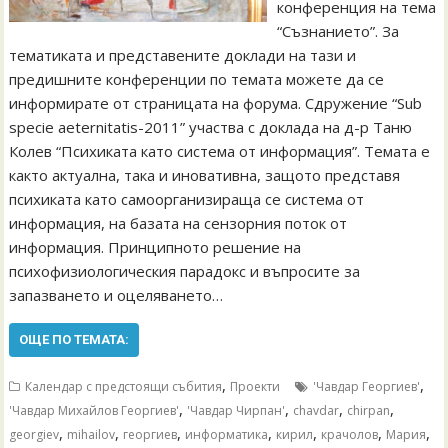
конференция на тема
“Съзнанието”. За
тематиката и представените доклади на тази и
предишните конференции по темата можете да се
информирате от страницата на форума. Сдружение “Sub
specie aeternitatis-2011” участва с доклада на д-р Таню
Колев “Психиката като система от информация”. Темата е
както актуална, така и иновативна, защото представя
психиката като самоорганизираща се система от
информация, на базата на сензорния поток от
информация. Принципното решение на
психофизиологическия парадокс и въпросите за
запазването и оцеляването…
ОЩЕ ПО ТЕМАТА:
,
,
Календар с предстоящи събития
Проекти
'Чавдар Георгиев'
,
,
,
,
'Чавдар Михайлов Георгиев'
'Чавдар Чирпан'
chavdar
chirpan
,
,
,
,
,
,
,
georgiev
mihailov
георгиев
информатика
кирил
крачолов
Мария