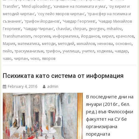
,
,
,
Transfer'
'Mind uploading'
'качване на психиката и ума'
'оу кирил и
,
,
методий чирпан'
'соу пейо яворов чирпан'
'трансфер на психика и
,
,
,
съзнание'
'трифон йорданов'
'Чавдар Георгиев'
'Чавдар Михайлов
,
,
,
,
,
,
Георгиев'
'Чавдар Чирпан'
chavdar
chirpan
georgiev
mihailov
,
,
,
,
,
,
Transhumanism
георгиев
информатика
йорданов
кирил
крачолов
,
,
,
,
,
,
,
Мария
математика
методи
методий
михайлов
ненкова
основно
,
,
,
,
,
,
,
пейо
трасхуманизъм
трифон
училище
учител
ходжева
чавдар
,
,
,
чаво
чирпан
чоко
яворов
Психиката като система от информация
February 4, 2016
admin
В последните дни на
януари (2016г., бел.
ред.) във Философки
факултет на СУ бе
организирана
поредната