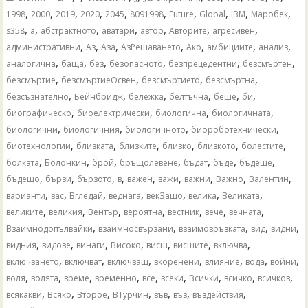
,
,
,
,
,
,
,
,
,
,
1998
2000
2019
2020
2045
8091998
Future
Global
IBM
Mаробек
,
,
,
,
,
,
,
s358
а
абстрактното
аватари
автор
Авторите
агресивен
,
,
,
,
,
,
,
административни
Аз
Аза
АзРешаването
Ако
амбициите
анализ
,
,
,
,
,
,
аналогична
баща
без
безопасното
безпрецедентни
безсмъртен
,
,
,
,
безсмъртие
безсмъртиеОсвен
безсмъртието
безсмъртна
,
,
,
,
,
,
безсъзнателно
Бейнбридж
бележка
белтъчна
беше
би
,
,
,
,
биографическо
биоелектрически
биологична
биологичната
,
,
,
,
биологични
биологичния
биологичното
биороботехнически
,
,
,
,
,
,
биотехнологии
близката
близките
близко
близкото
болестите
,
,
,
,
,
,
,
болката
Болонкин
брой
бръщолевене
бъдат
бъде
бъдеще
,
,
,
,
,
,
,
,
,
бъдещо
бързи
бързото
в
важен
важи
важни
Важно
Валентин
,
,
,
,
,
,
,
варианти
вас
Вгледай
веднага
векЗащо
велика
Великата
,
,
,
,
,
,
,
великите
великия
Вентър
вероятна
вестник
вече
вечната
,
,
,
,
,
Взаимнодопълвайки
взаимносвързани
взаимовръзката
вид
видни
,
,
,
,
,
,
,
видния
видове
винаги
Високо
висш
висшите
включва
,
,
,
,
,
,
,
включването
включват
включващ
вкоренени
влияние
вода
войни
,
,
,
,
,
,
,
,
,
воля
волята
време
временно
все
всеки
Всички
всичко
всичков
,
,
,
,
,
,
,
всякакви
Всяко
Второе
ВТурчин
във
въз
въздействия