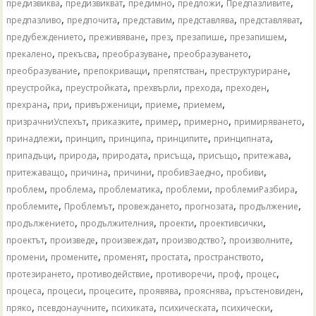
,
,
,
,
,
предизвиква
предизвикват
предимно
предложи
Предпазливите
,
,
,
,
,
предпазливо
предпочита
представим
представлява
представляват
,
,
,
,
,
предубеждението
преживяване
през
презапише
презапишем
,
,
,
,
прекалено
прекъсва
преобразуване
преобразуването
,
,
,
,
преобразувание
препокриващи
препятстван
преструктуриране
,
,
,
,
,
преустройка
преустройката
прехвърли
прехода
преходен
,
,
,
,
,
прехрана
при
привърженици
приеме
приемем
,
,
,
,
,
призрачниУспехът
приказките
пример
примерно
примиряването
,
,
,
,
,
принадлежи
принцип
принципа
принципите
принципната
,
,
,
,
,
,
припадъци
природа
природата
присъща
присъщо
притежава
,
,
,
,
,
притежаващо
причина
причини
пробивЗаедно
пробиви
,
,
,
,
,
проблем
проблема
проблематика
проблеми
проблемиРазбира
,
,
,
,
,
проблемите
Проблемът
провеждането
прогнозата
продължение
,
,
,
,
продължението
продължителния
проекти
проективсички
,
,
,
,
,
проектът
произведе
произвеждат
производство?
произволните
,
,
,
,
,
промени
промените
променят
простата
пространството
,
,
,
,
,
протезирането
противодействие
противоречи
проф
процес
,
,
,
,
,
,
процеса
процеси
процесите
проявява
прояснява
пръстеновиден
,
,
,
,
,
пряко
псевдонаучните
психиката
психическата
психически