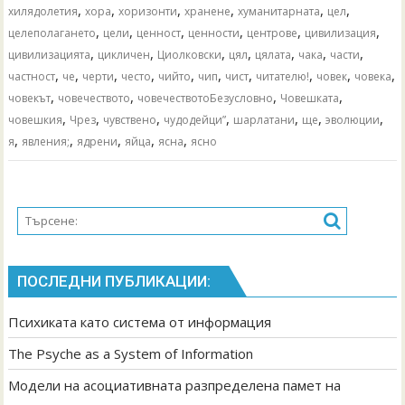
,
,
,
,
,
,
хилядолетия
хора
хоризонти
хранене
хуманитарната
цел
,
,
,
,
,
,
целеполагането
цели
ценност
ценности
центрове
цивилизация
,
,
,
,
,
,
,
цивилизацията
цикличен
Циолковски
цял
цялата
чака
части
,
,
,
,
,
,
,
,
,
,
частност
че
черти
често
чийто
чип
чист
читателю!
човек
човека
,
,
,
,
човекът
човечеството
човечествотоБезусловно
Човешката
,
,
,
,
,
,
,
човешкия
Чрез
чувствено
чудодейци”
шарлатани
ще
эволюции
,
,
,
,
,
я
явления;
ядрени
яйца
ясна
ясно
ПОСЛЕДНИ ПУБЛИКАЦИИ:
Психиката като система от информация
The Psyche as a System of Information
Модели на асоциативната разпределена памет на