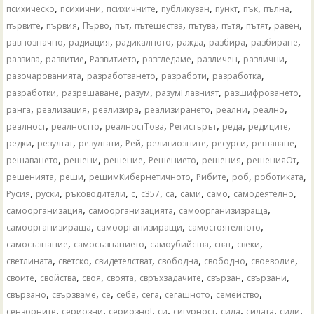
,
,
,
,
,
,
,
психическо
психични
психичните
публикуван
пункт
пък
пълна
,
,
,
,
,
,
,
,
,
първите
първия
Първо
път
пътешества
пътува
пътя
пътят
равен
,
,
,
,
,
,
равнозначно
радиация
радикалното
ражда
разбира
разбиране
,
,
,
,
,
,
развива
развитие
Развитието
разгледаме
различен
различни
,
,
,
,
разочарованията
разработването
разработи
разработка
,
,
,
,
,
разработки
разрешаване
разум
разумГлавният
разшифроването
,
,
,
,
,
,
ранга
реализация
реализира
реализирането
реални
реално
,
,
,
,
,
,
реалност
реалностто
реалностТова
Регистърът
реда
редиците
,
,
,
,
,
,
,
редки
резултат
резултати
Рей
религиозните
ресурси
решаване
,
,
,
,
,
,
решаването
решени
решение
Решението
решения
решенияОт
,
,
,
,
,
,
решенията
реши
решимКибернетичното
Рибите
роб
роботиката
,
,
,
,
,
,
,
,
,
Русия
руски
ръководители
с
с357
са
сами
само
самодеятелно
,
,
,
самоорганизация
самоорганизацията
самоорганизизраща
,
,
,
самоорганизираща
самоорганизиращи
самостоятелното
,
,
,
,
,
самосъзнание
самосъзнанието
самоубийства
сват
свеки
,
,
,
,
,
,
светлината
светско
свидетелстват
свободна
свободно
своеволие
,
,
,
,
,
,
,
своите
свойства
своя
своята
свръхзадачите
свързан
свързани
,
,
,
,
,
,
,
свързано
свързваме
се
себе
сега
сегашното
семейство
,
,
,
,
,
,
,
,
сензорните
сериозни
сериозно!
си
сигурност
сила
силата
сили