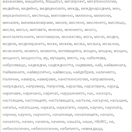
,
,
,
,
,
маханизми
мащабите
Мащабът
мегапроект
мегатехнологии
,
,
,
,
,
,
медийни
медийно
медицинските
между
международния
мен
,
,
,
,
,
меркантилност
местенца
мигновенно
милиона
милиони
,
,
,
,
,
,
миналия
минимализираме
мисия
мислене
мисленето
мислещо
,
,
,
,
,
,
мисли
мисъл
митовете
мнение
мнението
много
,
,
,
,
,
,
многоклетъчните
многомерни
множество
мога
могат
модел
,
,
,
,
,
,
,
модели
моделирането
може
можем
мозък
мозъка
мозъчни
,
,
,
,
,
,
,
мозъчните
момент
момента
мотивацията
мощен
мощни
мощно
,
,
,
,
,
,
,
мощност
мощността
му
мутации
място
на
набелязва
,
,
,
,
,
,
наброяващо
надеждни
надеждността
надяваме
най
найважната
,
,
,
,
,
Найважните
найвероятно
найвисша
найдобрия
наличието
,
,
,
,
,
Налични
намира
намираме
нанотехнологии
направление
,
,
,
,
,
,
напредъкът
например
Напротив
нараства
нарастване
наред
,
,
,
,
,
,
наричаме
наричано
наричат
нарушението
нас
наскоро
,
,
,
,
,
,
настоящем
настоящият
настъпващата
настъпи
насърчи
насъщни
,
,
,
,
,
,
,
нататък
нататъшни
науката
наукатаНо
науки
научен
научната
,
,
,
,
,
,
научни
научно
научното
началници
началниците
начало
,
,
,
,
,
,
,
,
началото
начин
начина
начини
нашата
наше
НБИКС
не
,
,
,
,
небиологичен
небиологични
небитието
невиждаща