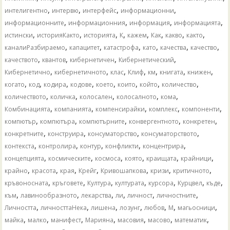
,
,
,
,
интелигентно
интервю
интерфейс
информационни
,
,
,
,
информационните
информационния
информация
информацията
,
,
,
,
,
,
,
,
истински
историяКакто
историята
К
кажем
Как
какво
както
,
,
,
,
,
,
каналиРазбираемо
капацитет
катастрофа
като
качества
качество
,
,
,
,
качеството
квантов
кибернетичен
Кибернетический
,
,
,
,
,
,
,
Кибернетично
кибернетичното
клас
Клиф
км
книгата
книжен
,
,
,
,
,
,
,
,
когато
код
кодира
кодове
което
които
който
количество
,
,
,
,
,
количеството
количка
колосален
колосалното
кома
,
,
,
,
,
Комбинацията
компанията
компенсирайки
комплекс
компоненти
,
,
,
,
,
компютър
компютъра
компютърните
конвергентното
конкретен
,
,
,
,
конкретните
конструира
консуматорство
консуматорството
,
,
,
,
,
контекста
контролира
контур
конфликти
концентрира
,
,
,
,
,
,
концепцията
космическите
космоса
която
краищата
крайници
,
,
,
,
,
,
,
крайно
красота
края
Крейг
Кривошапкова
кризи
критичното
,
,
,
,
,
,
,
кръвоносната
кръговете
Култура
културата
курсора
Курцвел
къде
,
,
,
,
,
,
към
лавинообразното
лекарства
ли
личност
личностните
,
,
,
,
,
,
,
Личността
личносттаНека
лишена
лозунг
любов
М
магьосници
,
,
,
,
,
,
,
майка
малко
манифест
Марияна
масовия
масово
математик