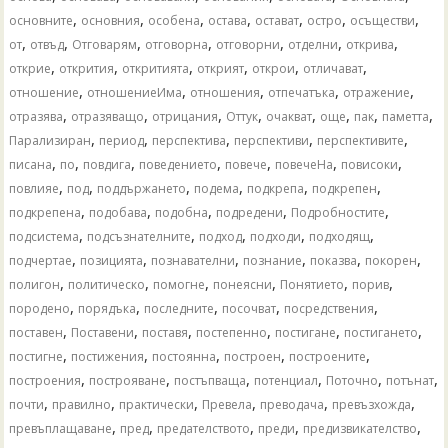
,
,
,
,
,
,
,
основните
основния
особена
остава
остават
остро
осъществи
,
,
,
,
,
,
,
от
отвъд
Отговарям
отговорна
отговорни
отделни
открива
,
,
,
,
,
,
открие
открития
откритията
открият
открои
отличават
,
,
,
,
,
отношение
отношениеИма
отношения
отпечатъка
отражение
,
,
,
,
,
,
,
,
отразява
отразяващо
отрицания
Оттук
очакват
още
пак
паметта
,
,
,
,
,
Парализиран
период
перспектива
перспективи
перспективите
,
,
,
,
,
,
,
писана
по
повдига
поведението
повече
повечеНа
повисоки
,
,
,
,
,
,
повлияе
под
поддържането
подема
подкрепа
подкрепен
,
,
,
,
,
подкрепена
подобава
подобна
подредени
Подробностите
,
,
,
,
,
подсистема
подсъзнателните
подход
подходи
подходящ
,
,
,
,
,
,
подчертае
позицията
познавателни
познание
показва
покорен
,
,
,
,
,
,
полигон
политическо
помогне
понеясни
Понятието
порив
,
,
,
,
,
породено
порядъка
последните
посочват
посредствения
,
,
,
,
,
,
поставен
Поставени
поставя
постепенно
постигане
постигането
,
,
,
,
,
постигне
постижения
постоянна
построен
построените
,
,
,
,
,
,
построения
построяване
постъпваща
потенциал
Поточно
потънат
,
,
,
,
,
,
почти
правилно
практически
Превела
преводача
превъзхожда
,
,
,
,
,
превъплащаване
пред
предателството
преди
предизвикателство