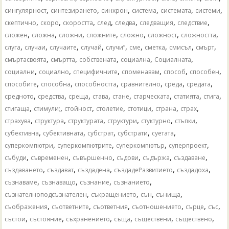
,
,
,
,
,
,
сингулярност
синтезирането
синхрон
система
системата
системи
,
,
,
,
,
,
,
скептично
скоро
скоростта
след
следва
следващия
следствие
,
,
,
,
,
,
,
сложен
сложна
сложни
сложните
сложно
сложност
сложността
,
,
,
,
,
,
,
,
,
слуга
случаи
случаите
случай
случи”
сме
сметка
смисъл
смърт
,
,
,
,
,
смъртасвоята
смъртта
собствената
социална
Социалната
,
,
,
,
,
,
социални
социално
специфичните
споменавам
способ
способен
,
,
,
,
,
,
способите
способна
способността
сравнително
среда
средата
,
,
,
,
,
,
,
,
средното
средства
среща
става
стане
старческата
статията
стига
,
,
,
,
,
,
,
стигаща
стимули;
стойност
столетие
стотици
страна
страх
,
,
,
,
,
,
страхува
структура
структурата
структури
стуктурно
стъпки
,
,
,
,
,
субективна
субективната
субстрат
субстрати
суетата
,
,
,
,
суперкомпютри
суперкомпютрите
суперкомпютър
суперпроект
,
,
,
,
,
,
събуди
съвременен
съвършенно
съдови
съдържа
създаване
,
,
,
,
,
създаването
създават
създадена
създадеРазвитието
създадоха
,
,
,
,
съзнаваме
съзнаващо
съзнание
съзнанието
,
,
,
,
съзнателноподсъзнателен
съкращението
сън
сънища
,
,
,
,
,
,
съображения
съответните
съответния
съотношението
сърце
със
,
,
,
,
,
,
състои
състояние
съхранението
съща
съществени
съществено