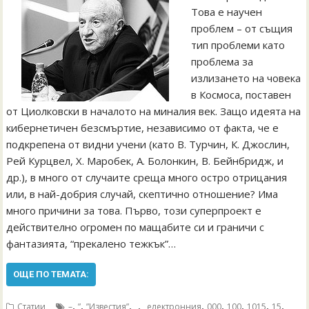
Това е научен
проблем – от същия
тип проблеми като
проблема за
излизането на човека
в Космоса, поставен
от Циолковски в началото на миналия век. Защо идеята на
кибернетичен безсмъртие, независимо от факта, че е
подкрепена от видни учени (като В. Турчин, К. Джослин,
Рей Курцвел, Х. Mаробек, А. Болонкин, В. Бейнбридж, и
др.), в много от случаите среща много остро отрицания
или, в най-добрия случай, скептично отношение? Има
много причини за това. Първо, този суперпроект е
действително огромен по мащабите си и граничи с
фантазията, “прекалено тежкък”…
ОЩЕ ПО ТЕМАТА:
,
,
,
,
,
,
,
,
,
Статии
–
”
”Известия”
„
„електронния
000
100
1015
15