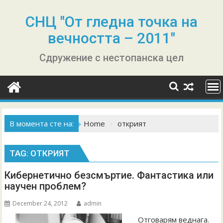
Skip
to
СНЦ "От гледна точка на
content
вечността – 2011"
Сдружение с нестопанска цел
В момента сте на:
Home
открият
TAG:
ОТКРИЯТ
Кибернетично безсмъртие. Фантастика или
научен проблем?
December 24, 2012
admin
Отговарям веднага.