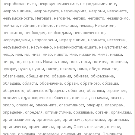
,
,
,
невробиологичен
невродинамическите
невродинамичните
,
,
,
,
,
невромашинен
невронауката
невронауките
неврони
невроните
,
,
,
,
,
,
невъзможността
Неговата
неговите
негово
неговото
независимо
,
,
,
,
,
,
нейната
нейният
нейното
немислими
немощ
Ненаситен
,
,
,
,
ненаситно
необходим
необходими
неочовечеството
,
,
,
,
,
непредвидими
непроверени
неразрешими
нервната
несложни
,
,
,
,
несъвместима
несъмнено
нечовечносттаВисшата
нечувствително
,
,
,
,
,
,
,
,
,
,
нещо
нея
ни
нива
ниво
нивото
Ние
низшите
Нима
нишка
,
,
,
,
,
,
,
,
,
,
нищо
но
нов
нова
Новата
нови
ново
носи
носител
носители
,
,
,
,
,
,
,
нуждае
нужен
нужни
някои
няколко
няма
обединяването
,
,
,
,
,
обезпечава
обещанието
обещания
обитава
обкръжение
,
,
,
,
,
,
обладава
области
обозначена
образи
обратното
обхваща
,
,
,
,
,
обществото
обществотоПроцесът
общност
обяснява
ограничен
,
,
,
,
,
огромен
одухотвореносттаКачество
оживяват
означава
оказва
,
,
,
,
,
,
около
опазване
опасенията
оперативност
оперира
оперирам
,
,
,
,
,
,
определен
определя
оптимистична
оразяваме
органи
организам
,
,
,
,
,
организационни
организация
организма
организми
организъм
,
,
,
,
,
,
органически
ориентацията
оръжия
Освен
осезаемо
осеяни
,
,
,
,
,
,
основа
основава
основавали
основания
основата
Основната