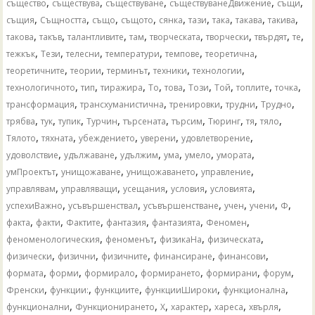
,
,
,
,
,
същество
съществува
съществуване
съществуванеДвижение
същи
,
,
,
,
,
,
,
,
,
същия
Същността
също
същото
сянка
тази
така
такава
такива
,
,
,
,
,
,
,
,
такова
такъв
талантливите
там
творческата
творчески
твърдят
те
,
,
,
,
,
,
тежкък
Тези
телесни
температури
темпове
теоретична
,
,
,
,
,
теоретичните
теории
терминът
техники
технологии
,
,
,
,
,
,
,
,
,
технологичното
тип
тиражира
То
това
Този
Той
топлите
точка
,
,
,
,
,
трансформация
трансхуманистична
тренировки
трудни
Трудно
,
,
,
,
,
,
,
,
,
трябва
тук
тупик
Турчин
търсената
търсим
Тюринг
тя
тяло
,
,
,
,
,
Тялото
тяхната
убеждението
уверени
удовлетворение
,
,
,
,
,
,
удоволствие
удължаване
удължим
ума
умело
умората
,
,
,
,
умПроектът
унищожаване
унищожаването
управление
,
,
,
,
,
управлявам
управляващи
усещания
условия
условията
,
,
,
,
,
,
успехиВажно
усъвършенствал
усъвършенстване
учен
учени
Ф
,
,
,
,
,
,
факта
факти
Фактите
фантазия
фантазията
Феномен
,
,
,
,
феноменологическия
феноменът
физикаНа
физическата
,
,
,
,
,
физически
физични
физичните
финансиране
финансови
,
,
,
,
,
,
формата
форми
формирало
формирането
формирани
форум
,
,
,
,
,
Френски
функции:
функциите
функцииШироки
функционална
,
,
,
,
,
,
функционални
Функционирането
Х
характер
хареса
хвърля