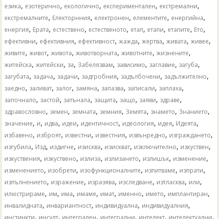
,
,
,
,
,
езика
езотерично
екологично
експериментален
екстремални
,
,
,
,
,
екстремалните
Електорнния
електронен
елементите
енергийна
,
,
,
,
,
,
,
,
енергия
Ерата
естествено
естественото
етап
етапи
етапите
Ето
,
,
,
,
,
,
,
ефективни
ефективния
ефективност
жажда
жертва
живата
живее
,
,
,
,
,
,
живите
живот
живота
животворната
животните
жизнените
,
,
,
,
,
,
,
житейска
житейски
за
Забелязвам
зависимо
заглавие
загуба
,
,
,
,
,
,
загубата
задача
задачи
задгробния
задълбочени
задължително
,
,
,
,
,
,
,
заедно
заливат
залог
замяна
запазва
записали
заплаха
,
,
,
,
,
,
,
започнало
застой
затънала
защита
защо
заяви
здраве
,
,
,
,
,
,
,
здравословно
земен
земната
земния
Земята
знамето
Знанието
,
,
,
,
,
,
,
,
значение
и
идва
идеи
идентичност
идеология
идея
Идеята
,
,
,
,
,
,
избавено
изброят
известни
известния
извънредно
изграждането
,
,
,
,
,
,
,
изгубила
Изд
издигне
изисква
изискват
изключително
изкуствен
,
,
,
,
,
,
изкуствения
изкуствено
излиза
излизането
излишък
изменение
,
,
,
,
,
изменението
изобрети
изофункционалните
изпитваме
изпрати
,
,
,
,
,
,
изпълнението
изражение
изразява
изследване
изтласква
или
,
,
,
,
,
,
,
,
илюстрираме
им
има
имаме
имат
именно
името
имплантиран
,
,
,
,
инвалидната
инвариантност
индивидуална
индивидуалния
,
,
,
,
,
,
инстинкти
инсулт
интегрален
интегрални
интелект
интелектуални