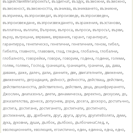
,
,
,
,
,
въздействияМегапроектът
въздигнат
въздух
възможни
възможно
,
,
,
,
,
възможност
възможността
възниква
възникването
възникне
,
,
,
,
възприема
възпроизведат
възпроизведе
възпроизведен
,
,
,
,
възпроизвеждане
възпроизвеждането
възражения
възстанови
,
,
,
,
,
,
,
въплатена
въплати
Въпреки
въпроса
въпроси
въпросът
върви
,
,
,
,
,
,
върху
вътрешни
вярваме
вярвания
гарант
гарантират
,
,
,
,
,
,
гарантирра
генетическо
генетични
генетичния
геном
гибел
,
,
,
,
,
,
,
Гибелта
главното
главовия
глад
гледна
глобална
глобални
,
,
,
,
,
,
,
глобалното
говорейки
говори
говорим
година
години
големи
,
,
,
,
,
,
,
,
голям
голямо
Господ
границата
границите
граничи
да
дава
,
,
,
,
,
,
,
,
даваме
даже
далеч
дали
данните
две
двигателните
движение
,
,
,
,
,
,
движението
деградация
дейност
дейността
действащ
действие
,
,
,
,
,
действителаността
действително
действия
деца
дешифрирането
,
,
,
,
,
,
,
Джослин
диапазонът
диети
динамическа
директно
дискусии
до
,
,
,
,
,
,
,
доказателства
донесе
допуснем
дори
досега
доскоро
достатъчно
,
,
,
,
,
достига
достигане
достигането
достигнати
достигнато
,
,
,
,
,
,
,
,
достижения
др
дребните
друг
друга
други
другитеВолята
думи
,
,
,
,
,
,
,
духа
духовни
души
дълбок
дълбоко
дълбочинаСлед
е
,
,
,
,
,
,
,
еволюционните
еволюция
егоистично
един
единна
една
едно