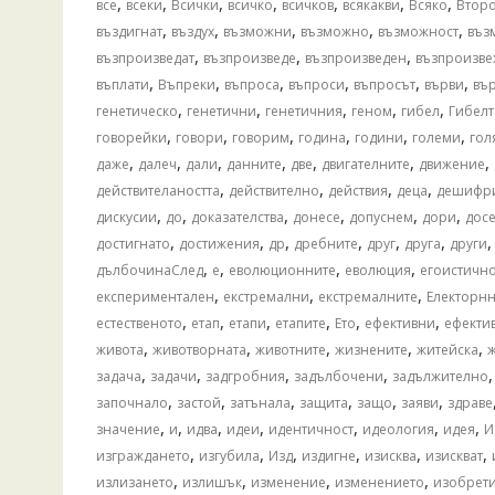
,
,
,
,
,
,
,
все
всеки
Всички
всичко
всичков
всякакви
Всяко
Втор
,
,
,
,
,
въздигнат
въздух
възможни
възможно
възможност
въз
,
,
,
възпроизведат
възпроизведе
възпроизведен
възпроизве
,
,
,
,
,
,
въплати
Въпреки
въпроса
въпроси
въпросът
върви
въ
,
,
,
,
,
генетическо
генетични
генетичния
геном
гибел
Гибелт
,
,
,
,
,
,
говорейки
говори
говорим
година
години
големи
гол
,
,
,
,
,
,
,
даже
далеч
дали
данните
две
двигателните
движение
,
,
,
,
действителаността
действително
действия
деца
дешифр
,
,
,
,
,
,
дискусии
до
доказателства
донесе
допуснем
дори
досе
,
,
,
,
,
,
достигнато
достижения
др
дребните
друг
друга
други
,
,
,
,
дълбочинаСлед
е
еволюционните
еволюция
егоистичн
,
,
,
експериментален
екстремални
екстремалните
Електорн
,
,
,
,
,
,
естественото
етап
етапи
етапите
Ето
ефективни
ефекти
,
,
,
,
,
живота
животворната
животните
жизнените
житейска
,
,
,
,
задача
задачи
задгробния
задълбочени
задължително
,
,
,
,
,
,
започнало
застой
затънала
защита
защо
заяви
здраве
,
,
,
,
,
,
,
значение
и
идва
идеи
идентичност
идеология
идея
И
,
,
,
,
,
,
изграждането
изгубила
Изд
издигне
изисква
изискват
,
,
,
,
излизането
излишък
изменение
изменението
изобрет