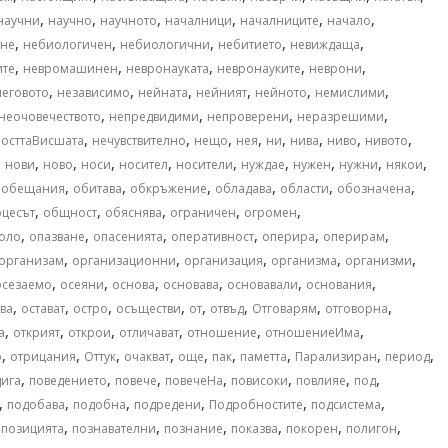
,
,
,
,
,
,
научни
научно
научното
началници
началниците
начало
,
,
,
,
,
не
небиологичен
небиологични
небитието
невиждаща
,
,
,
,
,
ите
невромашинен
невронауката
невронауките
неврони
,
,
,
,
,
,
неговото
независимо
нейната
нейният
нейното
немислими
,
,
,
,
неочовечеството
непредвидими
непроверени
неразрешими
,
,
,
,
,
,
,
,
осттаВисшата
нечувствително
нещо
нея
ни
нива
ниво
нивото
,
,
,
,
,
,
,
,
,
,
нови
ново
носи
носител
носители
нуждае
нужен
нужни
някои
,
,
,
,
,
,
,
обещания
обитава
обкръжение
обладава
области
обозначена
,
,
,
,
,
цесът
общност
обяснява
ограничен
огромен
,
,
,
,
,
,
оло
опазване
опасенията
оперативност
оперира
оперирам
,
,
,
,
,
организам
организационни
организация
организма
организми
,
,
,
,
,
,
осезаемо
осеяни
основа
основава
основавали
основания
,
,
,
,
,
,
,
,
ва
остават
остро
осъществи
от
отвъд
Отговарям
отговорна
,
,
,
,
,
,
а
открият
открои
отличават
отношение
отношениеИма
,
,
,
,
,
,
,
,
,
о
отрицания
Оттук
очакват
още
пак
паметта
Парализиран
период
,
,
,
,
,
,
,
дига
поведението
повече
повечеНа
повисоки
повлияе
под
,
,
,
,
,
,
подобава
подобна
подредени
Подробностите
подсистема
,
,
,
,
,
,
,
позицията
познавателни
познание
показва
покорен
полигон