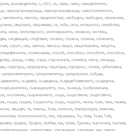
,
,
,
,
,
,
,
,
руски
ръководители
с
с357
са
сами
само
самодеятелно
,
,
,
,
ща
самоорганизираща
самоорганизиращи
самостоятелното
,
,
,
,
,
,
,
и
светлината
светско
свидетелстват
свободна
свободно
своеволие
,
,
,
,
,
,
,
,
ързани
свързано
свързваме
се
себе
сега
сегашното
семейство
,
,
,
,
,
,
лата
сили
сингулярност
синтезирането
синхрон
система
,
,
,
,
,
,
,
два
следващия
следствие
сложен
сложна
сложни
сложните
,
,
,
,
,
,
,
,
учай
случи”
сме
сметка
смисъл
смърт
смъртасвоята
смъртта
,
,
,
,
,
,
специфичните
споменавам
способ
способен
способите
способна
,
,
,
,
,
,
,
,
дства
среща
става
стане
старческата
статията
стига
стигаща
,
,
,
,
,
,
,
ува
структура
структурата
структури
стуктурно
стъпки
субективна
,
,
,
,
,
суперкомпютрите
суперкомпютър
суперпроект
събуди
,
,
,
,
,
ъздаването
създават
създадена
създадеРазвитието
създадоха
,
,
,
,
,
оподсъзнателен
съкращението
сън
сънища
съображения
,
,
,
,
,
,
тои
състояние
съхранението
съща
съществени
съществено
,
,
,
,
,
,
,
,
,
,
ние
същи
същия
Същността
също
същото
сянка
тази
така
такава
,
,
,
,
,
,
,
,
чески
твърдят
те
тежкък
Тези
телесни
температури
темпове
,
,
,
,
,
,
,
,
хнологии
технологичното
тип
тиражира
То
това
Този
Той
,
,
,
,
,
,
,
,
,
ировки
трудни
Трудно
трябва
тук
тупик
Турчин
търсената
търсим
,
,
,
,
,
,
удовлетворение
удоволствие
удължаване
удължим
ума
умело