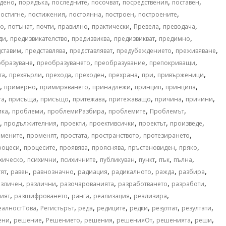
,
,
,
,
,
,
дено
порядъка
последните
посочват
посредствения
поставен
,
,
,
,
,
постигне
постижения
постоянна
построен
построените
,
,
,
,
,
,
,
но
потънат
почти
правилно
практически
Превела
преводача
,
,
,
,
,
ди
предизвикателство
предизвиква
предизвикват
предимно
,
,
,
,
,
ставим
представлява
представляват
предубеждението
преживяване
,
,
,
,
образуване
преобразуването
преобразувание
препокриващи
,
,
,
,
,
,
,
та
прехвърли
прехода
преходен
прехрана
при
привърженици
,
,
,
,
,
,
примерно
примиряването
принадлежи
принцип
принципа
,
,
,
,
,
,
,
та
присъща
присъщо
притежава
притежаващо
причина
причини
,
,
,
,
,
ика
проблеми
проблемиРазбира
проблемите
Проблемът
,
,
,
,
,
,
продължителния
проекти
проективсички
проектът
произведе
,
,
,
,
,
омените
променят
простата
пространството
протезирането
,
,
,
,
,
,
роцеси
процесите
проявява
прояснява
пръстеновиден
пряко
,
,
,
,
,
,
,
хическо
психични
психичните
публикуван
пункт
пък
пълна
,
,
,
,
,
,
,
тят
равен
равнозначно
радиация
радикалното
ражда
разбира
,
,
,
,
,
азличен
различни
разочарованията
разработването
разработи
,
,
,
,
,
ият
разшифроването
ранга
реализация
реализира
,
,
,
,
,
,
,
еалностТова
Регистърът
реда
редиците
редки
резултат
резултати
,
,
,
,
,
,
,
ени
решение
Решението
решения
решенияОт
решенията
реши