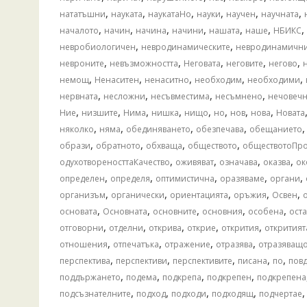
,
,
,
,
,
,
нататъшни
науката
наукатаНо
науки
научен
научната
,
,
,
,
,
,
,
началото
начин
начина
начини
нашата
наше
НБИКС
,
,
невробиологичен
невродинамическите
невродинамичн
,
,
,
,
,
невроните
невъзможността
Неговата
неговите
негово
,
,
,
,
,
немощ
Ненаситен
ненаситно
необходим
необходими
,
,
,
,
нервната
несложни
несъвместима
несъмнено
нечовечн
,
,
,
,
,
,
,
,
Ние
низшите
Нима
нишка
нищо
но
нов
нова
Новата
,
,
,
,
няколко
няма
обединяването
обезпечава
обещанието
,
,
,
,
образи
обратното
обхваща
обществото
обществотоПро
,
,
,
,
одухотвореносттаКачество
оживяват
означава
оказва
ок
,
,
,
,
,
определен
определя
оптимистична
оразяваме
органи
,
,
,
,
,
организъм
органически
ориентацията
оръжия
Освен
,
,
,
,
,
основата
Основната
основните
основния
особена
оста
,
,
,
,
,
отговорни
отделни
открива
открие
открития
откритият
,
,
,
,
отношения
отпечатъка
отражение
отразява
отразяващ
,
,
,
,
,
перспектива
перспективи
перспективите
писана
по
пов
,
,
,
,
поддържането
подема
подкрепа
подкрепен
подкрепена
,
,
,
,
подсъзнателните
подход
подходи
подходящ
подчертае