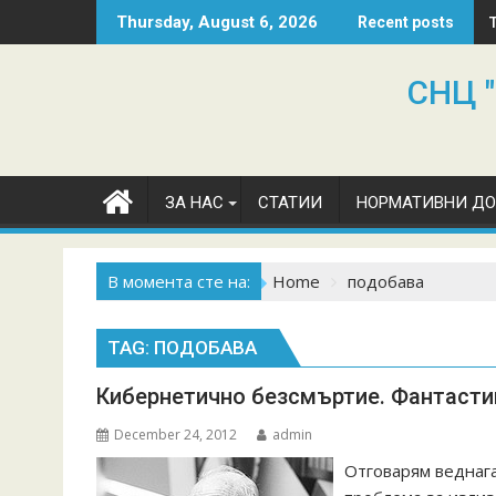
Skip
Thursday, August 6, 2026
Recent posts
to
content
СНЦ "
ЗА НАС
СТАТИИ
НОРМАТИВНИ Д
В момента сте на:
Home
подобава
TAG:
ПОДОБАВА
Кибернетично безсмъртие. Фантасти
December 24, 2012
admin
Отговарям веднага