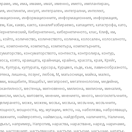
,
,
,
,
,
,
,
,
ираме
им
има
имаме
имат
именно
името
имплантиран
,
,
,
,
,
,
ния
инстинкти
инсулт
интегрален
интегрални
интелект
,
,
,
,
рмационни
информационните
информационния
информация
,
,
,
,
,
,
,
,
ем
Как
какво
както
каналиРазбираемо
капацитет
катастрофа
като
,
,
,
,
,
,
бернетический
Кибернетично
кибернетичното
клас
Клиф
км
,
,
,
,
,
,
,
о
който
количество
количеството
количка
колосален
колосалното
,
,
,
,
,
кс
компоненти
компютър
компютъра
компютърните
,
,
,
,
,
суматорство
консуматорството
контекста
контролира
контур
,
,
,
,
,
,
,
,
моса
която
краищата
крайници
крайно
красота
края
Крейг
,
,
,
,
,
,
,
,
те
Култура
културата
курсора
Курцвел
къде
към
лавинообразното
,
,
,
,
,
,
,
,
аНека
лишена
лозунг
любов
М
магьосници
майка
малко
,
,
,
,
,
,
зми
мащабите
Мащабът
мегапроект
мегатехнологии
медийни
,
,
,
,
,
,
ркантилност
местенца
мигновенно
милиона
милиони
миналия
,
,
,
,
,
,
,
мисли
мисъл
митовете
мнение
мнението
много
многоклетъчните
,
,
,
,
,
,
,
делирането
може
можем
мозък
мозъка
мозъчни
мозъчните
,
,
,
,
,
,
,
,
мощност
мощността
му
мутации
място
на
набелязва
наброяващо
,
,
,
,
,
,
важните
найвероятно
найвисша
найдобрия
наличието
Налични
,
,
,
,
,
,
,
дъкът
например
Напротив
нараства
нарастване
наред
наричаме
,
,
,
,
,
,
,
ем
настоящият
настъпващата
настъпи
насърчи
насъщни
нататък