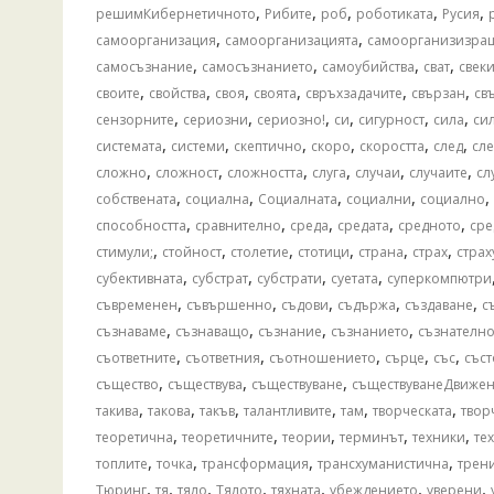
,
,
,
,
,
решимКибернетичното
Рибите
роб
роботиката
Русия
,
,
самоорганизация
самоорганизацията
самоорганизизра
,
,
,
,
самосъзнание
самосъзнанието
самоубийства
сват
свек
,
,
,
,
,
,
своите
свойства
своя
своята
свръхзадачите
свързан
св
,
,
,
,
,
,
сензорните
сериозни
сериозно!
си
сигурност
сила
си
,
,
,
,
,
,
системата
системи
скептично
скоро
скоростта
след
сле
,
,
,
,
,
,
сложно
сложност
сложността
слуга
случаи
случаите
сл
,
,
,
,
,
собствената
социална
Социалната
социални
социално
,
,
,
,
,
способността
сравнително
среда
средата
средното
сре
,
,
,
,
,
,
стимули;
стойност
столетие
стотици
страна
страх
страх
,
,
,
,
субективната
субстрат
субстрати
суетата
суперкомпютри
,
,
,
,
,
съвременен
съвършенно
съдови
съдържа
създаване
с
,
,
,
,
съзнаваме
съзнаващо
съзнание
съзнанието
съзнателн
,
,
,
,
,
съответните
съответния
съотношението
сърце
със
със
,
,
,
същество
съществува
съществуване
съществуванеДвиже
,
,
,
,
,
,
такива
такова
такъв
талантливите
там
творческата
твор
,
,
,
,
,
теоретична
теоретичните
теории
терминът
техники
те
,
,
,
,
топлите
точка
трансформация
трансхуманистична
трен
,
,
,
,
,
,
,
Тюринг
тя
тяло
Тялото
тяхната
убеждението
уверени