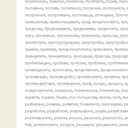
,
,
,
,
,
политическо
помогне
понеясни
Понятието
порив
поро
,
,
,
,
,
Поставени
поставя
постепенно
постигане
постигането
,
,
,
,
построения
построяване
постъпваща
потенциал
Поточ
,
,
,
,
превъзхожда
превъплащаване
пред
предателството
пре
,
,
,
,
предложи
Предпазливите
предпазливо
предпочита
пред
,
,
,
,
,
през
презапише
презапишем
прекалено
прекъсва
пре
,
,
,
препятстван
преструктуриране
преустройка
преустройка
,
,
,
,
приеме
приемем
призрачниУспехът
приказките
пример
,
,
,
,
принципите
принципната
припадъци
природа
природа
,
,
,
,
пробивЗаедно
пробиви
проблем
проблема
проблемат
,
,
,
провеждането
прогнозата
продължение
продължението
,
,
,
,
произвеждат
производство?
произволните
промени
пр
,
,
,
,
,
противодействие
противоречи
проф
процес
процеса
п
,
,
,
,
псевдонаучните
психиката
психическата
психически
пси
,
,
,
,
,
,
,
първите
първия
Първо
път
пътешества
пътува
пътя
пъ
,
,
,
,
,
разбиране
развива
развитие
Развитието
разгледаме
р
,
,
,
,
разработка
разработки
разрешаване
разум
разумГлавн
,
,
,
,
,
реализирането
реални
реално
реалност
реалностто
р
,
,
,
,
,
Рей
религиозните
ресурси
решаване
решаването
реш