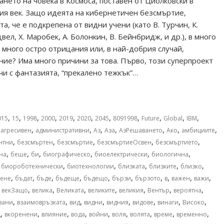
ането на човека в Космоса, поставен от Циолковски в
ия век. Защо идеята на кибернетичен безсмъртие,
а, че е подкрепена от видни учени (като В. Турчин, К.
ел, Х. Mаробек, А. Болонкин, В. Бейнбридж, и др.), в много
 много остро отрицания или, в най-добрия случай,
ие? Има много причини за това. Първо, този суперпроект
чи с фантазията, “прекалено тежкък”…
,
,
,
,
,
,
,
,
,
,
,
015
15
1998
2000
2019
2020
2045
8091998
Future
Global
IBM
,
,
,
,
,
,
,
,
агресивен
административни
Аз
Аза
АзРешаването
Ако
амбициите
,
,
,
,
,
нтни
безсмъртен
безсмъртие
безсмъртиеОсвен
безсмъртието
,
,
,
,
,
,
на
беше
би
биографическо
биоелектрически
биологична
,
,
,
,
,
,
биороботехнически
биотехнологии
близката
близките
близко
,
,
,
,
,
,
,
,
,
,
ене
бъдат
бъде
бъдеще
бъдещо
бързи
бързото
в
важен
важи
,
,
,
,
,
,
,
,
векЗащо
велика
Великата
великите
великия
Вентър
вероятна
,
,
,
,
,
,
,
,
зани
взаимовръзката
вид
видни
видния
видове
винаги
Високо
,
,
,
,
,
,
,
,
,
щ
вкоренени
влияние
вода
войни
воля
волята
време
временно