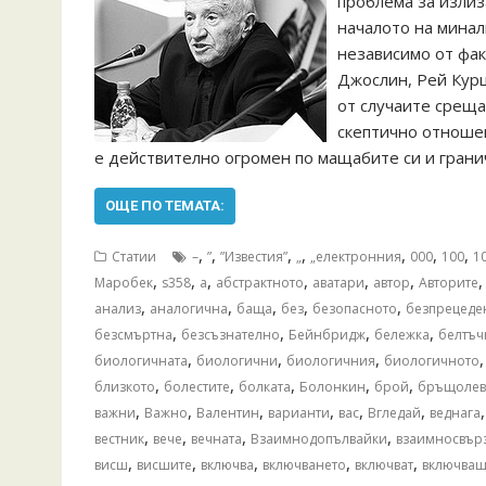
проблема за излиз
началото на минал
независимо от факт
Джослин, Рей Курцв
от случаите среща
скептично отношен
е действително огромен по мащабите си и грани
ОЩЕ ПО ТЕМАТА:
,
,
,
,
,
,
,
Статии
–
”
”Известия”
„
„електронния
000
100
1
,
,
,
,
,
,
Mаробек
s358
а
абстрактното
аватари
автор
Авторите
,
,
,
,
,
анализ
аналогична
баща
без
безопасното
безпрецеде
,
,
,
,
безсмъртна
безсъзнателно
Бейнбридж
бележка
белтъч
,
,
,
биологичната
биологични
биологичния
биологичното
,
,
,
,
,
близкото
болестите
болката
Болонкин
брой
бръщолев
,
,
,
,
,
,
важни
Важно
Валентин
варианти
вас
Вгледай
веднага
,
,
,
,
вестник
вече
вечната
Взаимнодопълвайки
взаимносвър
,
,
,
,
,
висш
висшите
включва
включването
включват
включва