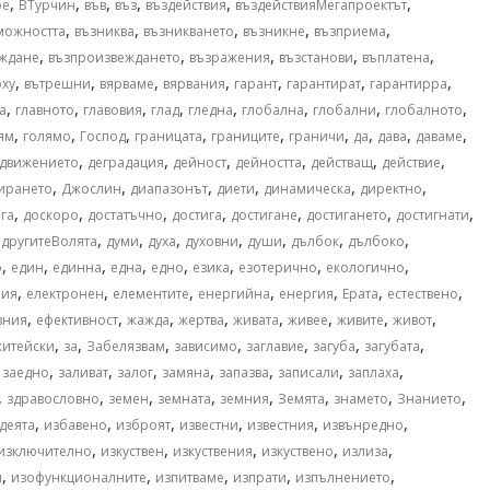
,
,
,
,
,
,
ое
ВТурчин
във
въз
въздействия
въздействияМегапроектът
,
,
,
,
,
можността
възниква
възникването
възникне
възприема
,
,
,
,
,
ждане
възпроизвеждането
възражения
възстанови
въплатена
,
,
,
,
,
,
,
рху
вътрешни
вярваме
вярвания
гарант
гарантират
гарантирра
,
,
,
,
,
,
,
,
а
главното
главовия
глад
гледна
глобална
глобални
глобалното
,
,
,
,
,
,
,
,
,
ям
голямо
Господ
границата
границите
граничи
да
дава
даваме
,
,
,
,
,
,
движението
деградация
дейност
дейността
действащ
действие
,
,
,
,
,
,
ирането
Джослин
диапазонът
диети
динамическа
директно
,
,
,
,
,
,
,
га
доскоро
достатъчно
достига
достигане
достигането
достигнати
,
,
,
,
,
,
,
,
другитеВолята
думи
духа
духовни
души
дълбок
дълбоко
,
,
,
,
,
,
,
,
о
един
единна
една
едно
езика
езотерично
екологично
,
,
,
,
,
,
,
ния
електронен
елементите
енергийна
енергия
Ерата
естествено
,
,
,
,
,
,
,
,
вния
ефективност
жажда
жертва
живата
живее
живите
живот
,
,
,
,
,
,
,
житейски
за
Забелязвам
зависимо
заглавие
загуба
загубата
,
,
,
,
,
,
,
,
заедно
заливат
залог
замяна
запазва
записали
заплаха
,
,
,
,
,
,
,
,
здравословно
земен
земната
земния
Земята
знамето
Знанието
,
,
,
,
,
,
деята
избавено
изброят
известни
известния
извънредно
,
,
,
,
,
изключително
изкуствен
изкуствения
изкуствено
излиза
,
,
,
,
,
и
изофункционалните
изпитваме
изпрати
изпълнението