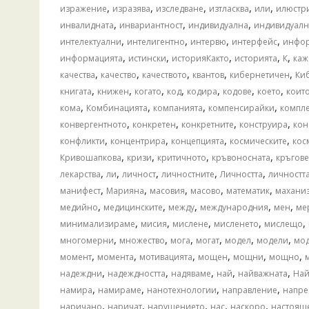
,
,
,
,
,
изражение
изразява
изследване
изтласква
или
илюстр
,
,
,
инвалидната
инвариантност
индивидуална
индивидуал
,
,
,
,
интелектуални
интелигентно
интервю
интерфейс
инфо
,
,
,
,
,
информацията
истински
историяКакто
историята
К
каж
,
,
,
,
,
качества
качество
качеството
квантов
кибернетичен
Ки
,
,
,
,
,
,
,
книгата
книжен
когато
код
кодира
кодове
което
коит
,
,
,
,
кома
Комбинацията
компанията
компенсирайки
компле
,
,
,
,
конвергентното
конкретен
конкретните
конструира
кон
,
,
,
,
конфликти
концентрира
концепцията
космическите
кос
,
,
,
,
Кривошапкова
кризи
критичното
кръвоносната
кръгове
,
,
,
,
,
лекарства
ли
личност
личностните
Личността
личностт
,
,
,
,
,
манифест
Марияна
масовия
масово
математик
махани
,
,
,
,
,
медийно
медицинските
между
международния
мен
ме
,
,
,
,
,
минимализираме
мисия
мислене
мисленето
мислещо
,
,
,
,
,
,
многомерни
множество
мога
могат
модел
модели
мо
,
,
,
,
,
,
момент
момента
мотивацията
мощен
мощни
мощно
,
,
,
,
,
надеждни
надеждността
надяваме
най
найважната
Най
,
,
,
,
намира
намираме
нанотехнологии
направление
напре
,
,
,
,
,
наричано
наричат
нарушението
нас
наскоро
настоящ