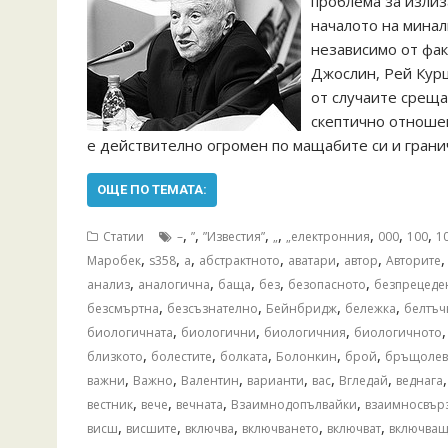
проблема за излиз
началото на минал
независимо от факт
Джослин, Рей Курцв
от случаите среща
скептично отношен
е действително огромен по мащабите си и грани
ОЩЕ ПО ТЕМАТА:
,
,
,
,
,
,
,
Статии
–
”
”Известия”
„
„електронния
000
100
1
,
,
,
,
,
,
Mаробек
s358
а
абстрактното
аватари
автор
Авторите
,
,
,
,
,
анализ
аналогична
баща
без
безопасното
безпрецеде
,
,
,
,
безсмъртна
безсъзнателно
Бейнбридж
бележка
белтъч
,
,
,
биологичната
биологични
биологичния
биологичното
,
,
,
,
,
близкото
болестите
болката
Болонкин
брой
бръщолев
,
,
,
,
,
,
важни
Важно
Валентин
варианти
вас
Вгледай
веднага
,
,
,
,
вестник
вече
вечната
Взаимнодопълвайки
взаимносвър
,
,
,
,
,
висш
висшите
включва
включването
включват
включва