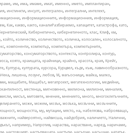
,
,
,
,
,
,
,
,
ираме
им
има
имаме
имат
именно
името
имплантиран
,
,
,
,
,
,
ния
инстинкти
инсулт
интегрален
интегрални
интелект
,
,
,
,
рмационни
информационните
информационния
информация
,
,
,
,
,
,
,
,
ем
Как
какво
както
каналиРазбираемо
капацитет
катастрофа
като
,
,
,
,
,
,
бернетический
Кибернетично
кибернетичното
клас
Клиф
км
,
,
,
,
,
,
,
о
който
количество
количеството
количка
колосален
колосалното
,
,
,
,
,
кс
компоненти
компютър
компютъра
компютърните
,
,
,
,
,
суматорство
консуматорството
контекста
контролира
контур
,
,
,
,
,
,
,
,
моса
която
краищата
крайници
крайно
красота
края
Крейг
,
,
,
,
,
,
,
,
те
Култура
културата
курсора
Курцвел
къде
към
лавинообразното
,
,
,
,
,
,
,
,
аНека
лишена
лозунг
любов
М
магьосници
майка
малко
,
,
,
,
,
,
зми
мащабите
Мащабът
мегапроект
мегатехнологии
медийни
,
,
,
,
,
,
ркантилност
местенца
мигновенно
милиона
милиони
миналия
,
,
,
,
,
,
,
мисли
мисъл
митовете
мнение
мнението
много
многоклетъчните
,
,
,
,
,
,
,
делирането
може
можем
мозък
мозъка
мозъчни
мозъчните
,
,
,
,
,
,
,
,
мощност
мощността
му
мутации
място
на
набелязва
наброяващо
,
,
,
,
,
,
важните
найвероятно
найвисша
найдобрия
наличието
Налични
,
,
,
,
,
,
,
дъкът
например
Напротив
нараства
нарастване
наред
наричаме
,
,
,
,
,
,
,
ем
настоящият
настъпващата
настъпи
насърчи
насъщни
нататък