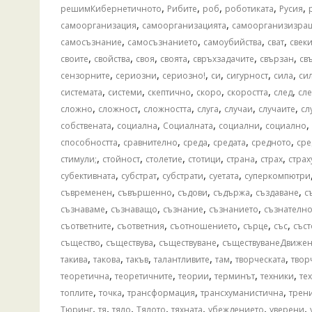
,
,
,
,
,
решимКибернетичното
Рибите
роб
роботиката
Русия
,
,
самоорганизация
самоорганизацията
самоорганизизра
,
,
,
,
самосъзнание
самосъзнанието
самоубийства
сват
свек
,
,
,
,
,
,
своите
свойства
своя
своята
свръхзадачите
свързан
св
,
,
,
,
,
,
сензорните
сериозни
сериозно!
си
сигурност
сила
си
,
,
,
,
,
,
системата
системи
скептично
скоро
скоростта
след
сле
,
,
,
,
,
,
сложно
сложност
сложността
слуга
случаи
случаите
сл
,
,
,
,
,
собствената
социална
Социалната
социални
социално
,
,
,
,
,
способността
сравнително
среда
средата
средното
сре
,
,
,
,
,
,
стимули;
стойност
столетие
стотици
страна
страх
страх
,
,
,
,
субективната
субстрат
субстрати
суетата
суперкомпютри
,
,
,
,
,
съвременен
съвършенно
съдови
съдържа
създаване
с
,
,
,
,
съзнаваме
съзнаващо
съзнание
съзнанието
съзнателн
,
,
,
,
,
съответните
съответния
съотношението
сърце
със
със
,
,
,
същество
съществува
съществуване
съществуванеДвиже
,
,
,
,
,
,
такива
такова
такъв
талантливите
там
творческата
твор
,
,
,
,
,
теоретична
теоретичните
теории
терминът
техники
те
,
,
,
,
топлите
точка
трансформация
трансхуманистична
трен
,
,
,
,
,
,
,
Тюринг
тя
тяло
Тялото
тяхната
убеждението
уверени