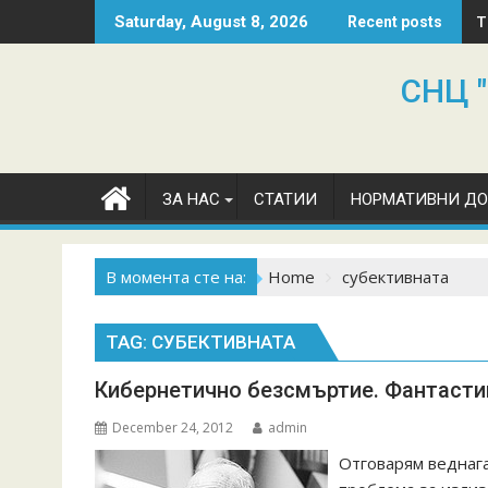
Skip
T
Saturday, August 8, 2026
Recent posts
to
content
СНЦ "
ЗА НАС
СТАТИИ
НОРМАТИВНИ Д
В момента сте на:
Home
субективната
TAG:
СУБЕКТИВНАТА
Кибернетично безсмъртие. Фантасти
December 24, 2012
admin
Отговарям веднага