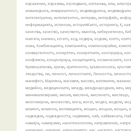
,
,
,
,
,
изражение
изразява
изследване
изтласква
или
илюстр
,
,
,
инвалидната
инвариантност
индивидуална
индивидуал
,
,
,
,
интелектуални
интелигентно
интервю
интерфейс
инфо
,
,
,
,
,
информацията
истински
историяКакто
историята
К
каж
,
,
,
,
,
качества
качество
качеството
квантов
кибернетичен
Ки
,
,
,
,
,
,
,
книгата
книжен
когато
код
кодира
кодове
което
коит
,
,
,
,
кома
Комбинацията
компанията
компенсирайки
компле
,
,
,
,
конвергентното
конкретен
конкретните
конструира
кон
,
,
,
,
конфликти
концентрира
концепцията
космическите
кос
,
,
,
,
Кривошапкова
кризи
критичното
кръвоносната
кръгове
,
,
,
,
,
лекарства
ли
личност
личностните
Личността
личностт
,
,
,
,
,
манифест
Марияна
масовия
масово
математик
махани
,
,
,
,
,
медийно
медицинските
между
международния
мен
ме
,
,
,
,
,
минимализираме
мисия
мислене
мисленето
мислещо
,
,
,
,
,
,
многомерни
множество
мога
могат
модел
модели
мо
,
,
,
,
,
,
момент
момента
мотивацията
мощен
мощни
мощно
,
,
,
,
,
надеждни
надеждността
надяваме
най
найважната
Най
,
,
,
,
намира
намираме
нанотехнологии
направление
напре
,
,
,
,
,
наричано
наричат
нарушението
нас
наскоро
настоящ