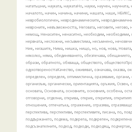
,
,
,
,
,
,
нататъшни
науката
наукатаНо
науки
научен
научната
,
,
,
,
,
,
,
началото
начин
начина
начини
нашата
наше
НБИКС
,
,
невробиологичен
невродинамическите
невродинамичн
,
,
,
,
,
невроните
невъзможността
Неговата
неговите
негово
,
,
,
,
,
немощ
Ненаситен
ненаситно
необходим
необходими
,
,
,
,
нервната
несложни
несъвместима
несъмнено
нечовечн
,
,
,
,
,
,
,
,
Ние
низшите
Нима
нишка
нищо
но
нов
нова
Новата
,
,
,
,
няколко
няма
обединяването
обезпечава
обещанието
,
,
,
,
образи
обратното
обхваща
обществото
обществотоПро
,
,
,
,
одухотвореносттаКачество
оживяват
означава
оказва
ок
,
,
,
,
,
определен
определя
оптимистична
оразяваме
органи
,
,
,
,
,
организъм
органически
ориентацията
оръжия
Освен
,
,
,
,
,
основата
Основната
основните
основния
особена
оста
,
,
,
,
,
отговорни
отделни
открива
открие
открития
откритият
,
,
,
,
отношения
отпечатъка
отражение
отразява
отразяващ
,
,
,
,
,
перспектива
перспективи
перспективите
писана
по
пов
,
,
,
,
поддържането
подема
подкрепа
подкрепен
подкрепена
,
,
,
,
подсъзнателните
подход
подходи
подходящ
подчертае