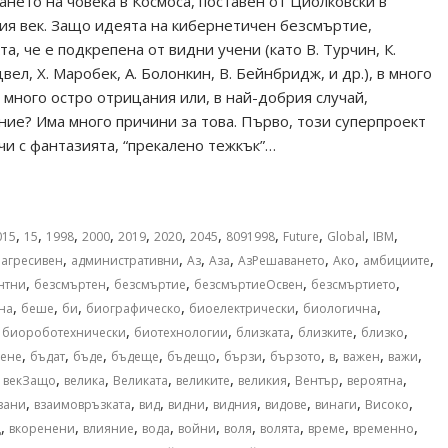
ането на човека в Космоса, поставен от Циолковски в
ия век. Защо идеята на кибернетичен безсмъртие,
а, че е подкрепена от видни учени (като В. Турчин, К.
ел, Х. Mаробек, А. Болонкин, В. Бейнбридж, и др.), в много
 много остро отрицания или, в най-добрия случай,
ие? Има много причини за това. Първо, този суперпроект
чи с фантазията, “прекалено тежкък”…
,
,
,
,
,
,
,
,
,
,
,
015
15
1998
2000
2019
2020
2045
8091998
Future
Global
IBM
,
,
,
,
,
,
,
,
агресивен
административни
Аз
Аза
АзРешаването
Ако
амбициите
,
,
,
,
,
нтни
безсмъртен
безсмъртие
безсмъртиеОсвен
безсмъртието
,
,
,
,
,
,
на
беше
би
биографическо
биоелектрически
биологична
,
,
,
,
,
,
биороботехнически
биотехнологии
близката
близките
близко
,
,
,
,
,
,
,
,
,
,
ене
бъдат
бъде
бъдеще
бъдещо
бързи
бързото
в
важен
важи
,
,
,
,
,
,
,
,
векЗащо
велика
Великата
великите
великия
Вентър
вероятна
,
,
,
,
,
,
,
,
зани
взаимовръзката
вид
видни
видния
видове
винаги
Високо
,
,
,
,
,
,
,
,
,
щ
вкоренени
влияние
вода
войни
воля
волята
време
временно