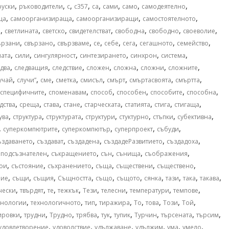
,
,
,
,
,
,
,
,
руски
ръководители
с
с357
са
сами
само
самодеятелно
,
,
,
,
ща
самоорганизираща
самоорганизиращи
самостоятелното
,
,
,
,
,
,
,
и
светлината
светско
свидетелстват
свободна
свободно
своеволие
,
,
,
,
,
,
,
,
ързани
свързано
свързваме
се
себе
сега
сегашното
семейство
,
,
,
,
,
,
лата
сили
сингулярност
синтезирането
синхрон
система
,
,
,
,
,
,
,
два
следващия
следствие
сложен
сложна
сложни
сложните
,
,
,
,
,
,
,
,
учай
случи”
сме
сметка
смисъл
смърт
смъртасвоята
смъртта
,
,
,
,
,
,
специфичните
споменавам
способ
способен
способите
способна
,
,
,
,
,
,
,
,
дства
среща
става
стане
старческата
статията
стига
стигаща
,
,
,
,
,
,
,
ува
структура
структурата
структури
стуктурно
стъпки
субективна
,
,
,
,
,
суперкомпютрите
суперкомпютър
суперпроект
събуди
,
,
,
,
,
ъздаването
създават
създадена
създадеРазвитието
създадоха
,
,
,
,
,
оподсъзнателен
съкращението
сън
сънища
съображения
,
,
,
,
,
,
тои
състояние
съхранението
съща
съществени
съществено
,
,
,
,
,
,
,
,
,
,
ние
същи
същия
Същността
също
същото
сянка
тази
така
такава
,
,
,
,
,
,
,
,
чески
твърдят
те
тежкък
Тези
телесни
температури
темпове
,
,
,
,
,
,
,
,
хнологии
технологичното
тип
тиражира
То
това
Този
Той
,
,
,
,
,
,
,
,
,
ировки
трудни
Трудно
трябва
тук
тупик
Турчин
търсената
търсим
,
,
,
,
,
,
удовлетворение
удоволствие
удължаване
удължим
ума
умело