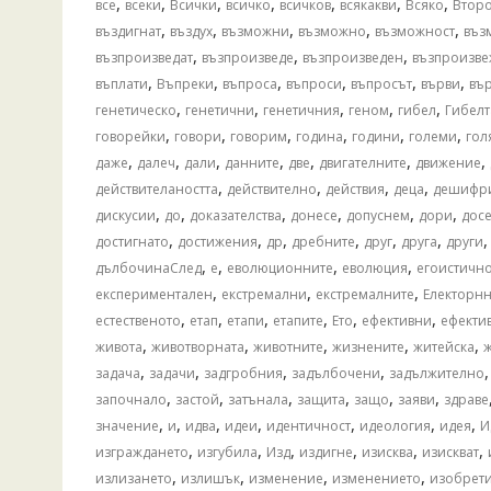
,
,
,
,
,
,
,
все
всеки
Всички
всичко
всичков
всякакви
Всяко
Втор
,
,
,
,
,
въздигнат
въздух
възможни
възможно
възможност
въз
,
,
,
възпроизведат
възпроизведе
възпроизведен
възпроизве
,
,
,
,
,
,
въплати
Въпреки
въпроса
въпроси
въпросът
върви
въ
,
,
,
,
,
генетическо
генетични
генетичния
геном
гибел
Гибелт
,
,
,
,
,
,
говорейки
говори
говорим
година
години
големи
гол
,
,
,
,
,
,
,
даже
далеч
дали
данните
две
двигателните
движение
,
,
,
,
действителаността
действително
действия
деца
дешифр
,
,
,
,
,
,
дискусии
до
доказателства
донесе
допуснем
дори
досе
,
,
,
,
,
,
достигнато
достижения
др
дребните
друг
друга
други
,
,
,
,
дълбочинаСлед
е
еволюционните
еволюция
егоистичн
,
,
,
експериментален
екстремални
екстремалните
Електорн
,
,
,
,
,
,
естественото
етап
етапи
етапите
Ето
ефективни
ефекти
,
,
,
,
,
живота
животворната
животните
жизнените
житейска
,
,
,
,
задача
задачи
задгробния
задълбочени
задължително
,
,
,
,
,
,
започнало
застой
затънала
защита
защо
заяви
здраве
,
,
,
,
,
,
,
значение
и
идва
идеи
идентичност
идеология
идея
И
,
,
,
,
,
,
изграждането
изгубила
Изд
издигне
изисква
изискват
,
,
,
,
излизането
излишък
изменение
изменението
изобрет