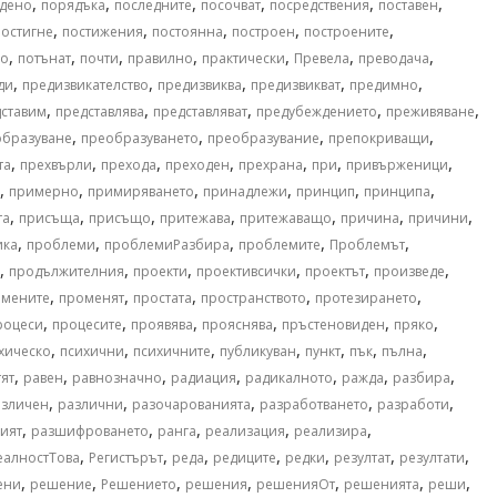
,
,
,
,
,
,
дено
порядъка
последните
посочват
посредствения
поставен
,
,
,
,
,
постигне
постижения
постоянна
построен
построените
,
,
,
,
,
,
,
но
потънат
почти
правилно
практически
Превела
преводача
,
,
,
,
,
ди
предизвикателство
предизвиква
предизвикват
предимно
,
,
,
,
,
ставим
представлява
представляват
предубеждението
преживяване
,
,
,
,
образуване
преобразуването
преобразувание
препокриващи
,
,
,
,
,
,
,
та
прехвърли
прехода
преходен
прехрана
при
привърженици
,
,
,
,
,
,
примерно
примиряването
принадлежи
принцип
принципа
,
,
,
,
,
,
,
та
присъща
присъщо
притежава
притежаващо
причина
причини
,
,
,
,
,
ика
проблеми
проблемиРазбира
проблемите
Проблемът
,
,
,
,
,
,
продължителния
проекти
проективсички
проектът
произведе
,
,
,
,
,
омените
променят
простата
пространството
протезирането
,
,
,
,
,
,
роцеси
процесите
проявява
прояснява
пръстеновиден
пряко
,
,
,
,
,
,
,
хическо
психични
психичните
публикуван
пункт
пък
пълна
,
,
,
,
,
,
,
тят
равен
равнозначно
радиация
радикалното
ражда
разбира
,
,
,
,
,
азличен
различни
разочарованията
разработването
разработи
,
,
,
,
,
ият
разшифроването
ранга
реализация
реализира
,
,
,
,
,
,
,
еалностТова
Регистърът
реда
редиците
редки
резултат
резултати
,
,
,
,
,
,
,
ени
решение
Решението
решения
решенияОт
решенията
реши