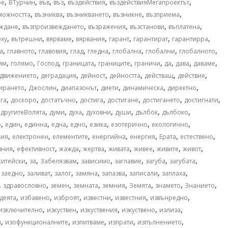
,
,
,
,
,
,
ое
ВТурчин
във
въз
въздействия
въздействияМегапроектът
,
,
,
,
,
можността
възниква
възникването
възникне
възприема
,
,
,
,
,
ждане
възпроизвеждането
възражения
възстанови
въплатена
,
,
,
,
,
,
,
рху
вътрешни
вярваме
вярвания
гарант
гарантират
гарантирра
,
,
,
,
,
,
,
,
а
главното
главовия
глад
гледна
глобална
глобални
глобалното
,
,
,
,
,
,
,
,
,
ям
голямо
Господ
границата
границите
граничи
да
дава
даваме
,
,
,
,
,
,
движението
деградация
дейност
дейността
действащ
действие
,
,
,
,
,
,
ирането
Джослин
диапазонът
диети
динамическа
директно
,
,
,
,
,
,
,
га
доскоро
достатъчно
достига
достигане
достигането
достигнати
,
,
,
,
,
,
,
,
другитеВолята
думи
духа
духовни
души
дълбок
дълбоко
,
,
,
,
,
,
,
,
о
един
единна
една
едно
езика
езотерично
екологично
,
,
,
,
,
,
,
ния
електронен
елементите
енергийна
енергия
Ерата
естествено
,
,
,
,
,
,
,
,
вния
ефективност
жажда
жертва
живата
живее
живите
живот
,
,
,
,
,
,
,
житейски
за
Забелязвам
зависимо
заглавие
загуба
загубата
,
,
,
,
,
,
,
,
заедно
заливат
залог
замяна
запазва
записали
заплаха
,
,
,
,
,
,
,
,
здравословно
земен
земната
земния
Земята
знамето
Знанието
,
,
,
,
,
,
деята
избавено
изброят
известни
известния
извънредно
,
,
,
,
,
изключително
изкуствен
изкуствения
изкуствено
излиза
,
,
,
,
,
и
изофункционалните
изпитваме
изпрати
изпълнението