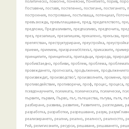
,
,
,
,
,
политическо
помогне
понеясни
Понятието
порив
поро
,
,
,
,
,
Поставени
поставя
постепенно
постигане
постигането
,
,
,
,
построения
построяване
постъпваща
потенциал
Поточ
,
,
,
,
превъзхожда
превъплащаване
пред
предателството
пре
,
,
,
,
предложи
Предпазливите
предпазливо
предпочита
пред
,
,
,
,
,
през
презапише
презапишем
прекалено
прекъсва
пре
,
,
,
препятстван
преструктуриране
преустройка
преустройка
,
,
,
,
приеме
приемем
призрачниУспехът
приказките
пример
,
,
,
,
принципите
принципната
припадъци
природа
природа
,
,
,
,
пробивЗаедно
пробиви
проблем
проблема
проблемат
,
,
,
провеждането
прогнозата
продължение
продължението
,
,
,
,
произвеждат
производство?
произволните
промени
пр
,
,
,
,
,
противодействие
противоречи
проф
процес
процеса
п
,
,
,
,
псевдонаучните
психиката
психическата
психически
пси
,
,
,
,
,
,
,
първите
първия
Първо
път
пътешества
пътува
пътя
пъ
,
,
,
,
,
разбиране
развива
развитие
Развитието
разгледаме
р
,
,
,
,
разработка
разработки
разрешаване
разум
разумГлавн
,
,
,
,
,
реализирането
реални
реално
реалност
реалностто
р
,
,
,
,
,
Рей
религиозните
ресурси
решаване
решаването
реш