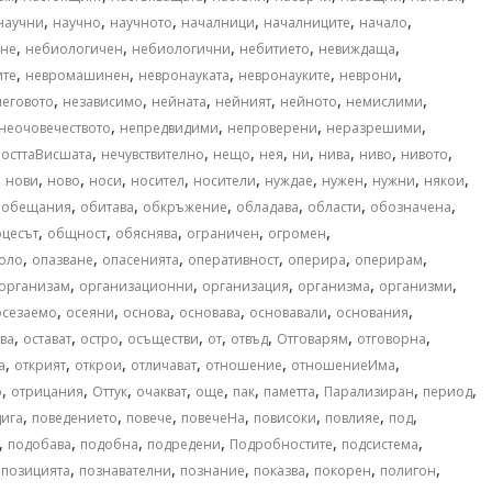
,
,
,
,
,
,
научни
научно
научното
началници
началниците
начало
,
,
,
,
,
не
небиологичен
небиологични
небитието
невиждаща
,
,
,
,
,
ите
невромашинен
невронауката
невронауките
неврони
,
,
,
,
,
,
неговото
независимо
нейната
нейният
нейното
немислими
,
,
,
,
неочовечеството
непредвидими
непроверени
неразрешими
,
,
,
,
,
,
,
,
осттаВисшата
нечувствително
нещо
нея
ни
нива
ниво
нивото
,
,
,
,
,
,
,
,
,
,
нови
ново
носи
носител
носители
нуждае
нужен
нужни
някои
,
,
,
,
,
,
,
обещания
обитава
обкръжение
обладава
области
обозначена
,
,
,
,
,
цесът
общност
обяснява
ограничен
огромен
,
,
,
,
,
,
оло
опазване
опасенията
оперативност
оперира
оперирам
,
,
,
,
,
организам
организационни
организация
организма
организми
,
,
,
,
,
,
осезаемо
осеяни
основа
основава
основавали
основания
,
,
,
,
,
,
,
,
ва
остават
остро
осъществи
от
отвъд
Отговарям
отговорна
,
,
,
,
,
,
а
открият
открои
отличават
отношение
отношениеИма
,
,
,
,
,
,
,
,
,
о
отрицания
Оттук
очакват
още
пак
паметта
Парализиран
период
,
,
,
,
,
,
,
дига
поведението
повече
повечеНа
повисоки
повлияе
под
,
,
,
,
,
,
подобава
подобна
подредени
Подробностите
подсистема
,
,
,
,
,
,
,
позицията
познавателни
познание
показва
покорен
полигон