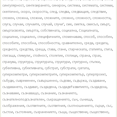
,
,
,
,
,
,
сингулярност
синтезирането
синхрон
система
системата
системи
,
,
,
,
,
,
,
скептично
скоро
скоростта
след
следва
следващия
следствие
,
,
,
,
,
,
,
сложен
сложна
сложни
сложните
сложно
сложност
сложността
,
,
,
,
,
,
,
,
,
слуга
случаи
случаите
случай
случи”
сме
сметка
смисъл
смърт
,
,
,
,
,
смъртасвоята
смъртта
собствената
социална
Социалната
,
,
,
,
,
,
социални
социално
специфичните
споменавам
способ
способен
,
,
,
,
,
,
способите
способна
способността
сравнително
среда
средата
,
,
,
,
,
,
,
,
средното
средства
среща
става
стане
старческата
статията
стига
,
,
,
,
,
,
,
стигаща
стимули;
стойност
столетие
стотици
страна
страх
,
,
,
,
,
,
страхува
структура
структурата
структури
стуктурно
стъпки
,
,
,
,
,
субективна
субективната
субстрат
субстрати
суетата
,
,
,
,
суперкомпютри
суперкомпютрите
суперкомпютър
суперпроект
,
,
,
,
,
,
събуди
съвременен
съвършенно
съдови
съдържа
създаване
,
,
,
,
,
създаването
създават
създадена
създадеРазвитието
създадоха
,
,
,
,
съзнаваме
съзнаващо
съзнание
съзнанието
,
,
,
,
съзнателноподсъзнателен
съкращението
сън
сънища
,
,
,
,
,
,
съображения
съответните
съответния
съотношението
сърце
със
,
,
,
,
,
,
състои
състояние
съхранението
съща
съществени
съществено