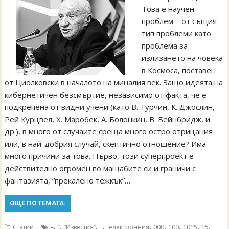
Това е научен
проблем – от същия
тип проблеми като
проблема за
излизането на човека
в Космоса, поставен
от Циолковски в началото на миналия век. Защо идеята на
кибернетичен безсмъртие, независимо от факта, че е
подкрепена от видни учени (като В. Турчин, К. Джослин,
Рей Курцвел, Х. Mаробек, А. Болонкин, В. Бейнбридж, и
др.), в много от случаите среща много остро отрицания
или, в най-добрия случай, скептично отношение? Има
много причини за това. Първо, този суперпроект е
действително огромен по мащабите си и граничи с
фантазията, “прекалено тежкък”…
ОЩЕ ПО ТЕМАТА:
,
,
,
,
,
,
,
,
,
Статии
–
”
”Известия”
„
„електронния
000
100
1015
15