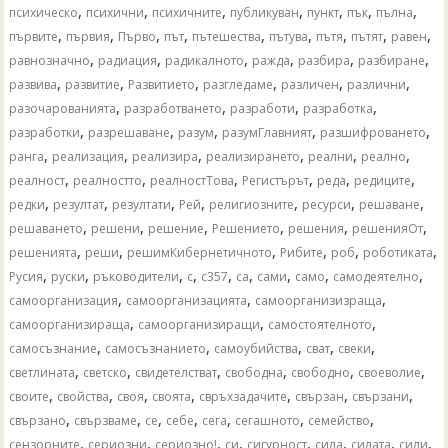
,
,
,
,
,
,
,
психическо
психични
психичните
публикуван
пункт
пък
пълна
,
,
,
,
,
,
,
,
,
първите
първия
Първо
път
пътешества
пътува
пътя
пътят
равен
,
,
,
,
,
,
равнозначно
радиация
радикалното
ражда
разбира
разбиране
,
,
,
,
,
,
развива
развитие
Развитието
разгледаме
различен
различни
,
,
,
,
разочарованията
разработването
разработи
разработка
,
,
,
,
,
разработки
разрешаване
разум
разумГлавният
разшифроването
,
,
,
,
,
,
ранга
реализация
реализира
реализирането
реални
реално
,
,
,
,
,
,
реалност
реалностто
реалностТова
Регистърът
реда
редиците
,
,
,
,
,
,
,
редки
резултат
резултати
Рей
религиозните
ресурси
решаване
,
,
,
,
,
,
решаването
решени
решение
Решението
решения
решенияОт
,
,
,
,
,
,
решенията
реши
решимКибернетичното
Рибите
роб
роботиката
,
,
,
,
,
,
,
,
,
Русия
руски
ръководители
с
с357
са
сами
само
самодеятелно
,
,
,
самоорганизация
самоорганизацията
самоорганизизраща
,
,
,
самоорганизираща
самоорганизиращи
самостоятелното
,
,
,
,
,
самосъзнание
самосъзнанието
самоубийства
сват
свеки
,
,
,
,
,
,
светлината
светско
свидетелстват
свободна
свободно
своеволие
,
,
,
,
,
,
,
своите
свойства
своя
своята
свръхзадачите
свързан
свързани
,
,
,
,
,
,
,
свързано
свързваме
се
себе
сега
сегашното
семейство
,
,
,
,
,
,
,
,
сензорните
сериозни
сериозно!
си
сигурност
сила
силата
сили