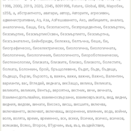
,
,
,
,
,
,
,
,
,
,
1998
2000
2019
2020
2045
8091998
Future
Global
IBM
Mаробек
,
,
,
,
,
,
,
s358
а
абстрактното
аватари
автор
Авторите
агресивен
,
,
,
,
,
,
,
административни
Аз
Аза
АзРешаването
Ако
амбициите
анализ
,
,
,
,
,
,
аналогична
баща
без
безопасното
безпрецедентни
безсмъртен
,
,
,
,
безсмъртие
безсмъртиеОсвен
безсмъртието
безсмъртна
,
,
,
,
,
,
безсъзнателно
Бейнбридж
бележка
белтъчна
беше
би
,
,
,
,
биографическо
биоелектрически
биологична
биологичната
,
,
,
,
биологични
биологичния
биологичното
биороботехнически
,
,
,
,
,
,
биотехнологии
близката
близките
близко
близкото
болестите
,
,
,
,
,
,
,
болката
Болонкин
брой
бръщолевене
бъдат
бъде
бъдеще
,
,
,
,
,
,
,
,
,
бъдещо
бързи
бързото
в
важен
важи
важни
Важно
Валентин
,
,
,
,
,
,
,
варианти
вас
Вгледай
веднага
векЗащо
велика
Великата
,
,
,
,
,
,
,
великите
великия
Вентър
вероятна
вестник
вече
вечната
,
,
,
,
,
Взаимнодопълвайки
взаимносвързани
взаимовръзката
вид
видни
,
,
,
,
,
,
,
видния
видове
винаги
Високо
висш
висшите
включва
,
,
,
,
,
,
,
включването
включват
включващ
вкоренени
влияние
вода
войни
,
,
,
,
,
,
,
,
,
воля
волята
време
временно
все
всеки
Всички
всичко
всичков
,
,
,
,
,
,
,
всякакви
Всяко
Второе
ВТурчин
във
въз
въздействия