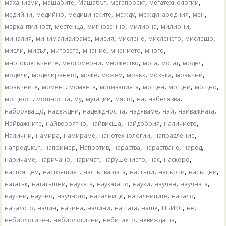
,
,
,
,
,
маханизми
мащабите
Мащабът
мегапроект
мегатехнологии
,
,
,
,
,
,
медийни
медийно
медицинските
между
международния
мен
,
,
,
,
,
меркантилност
местенца
мигновенно
милиона
милиони
,
,
,
,
,
,
миналия
минимализираме
мисия
мислене
мисленето
мислещо
,
,
,
,
,
,
мисли
мисъл
митовете
мнение
мнението
много
,
,
,
,
,
,
многоклетъчните
многомерни
множество
мога
могат
модел
,
,
,
,
,
,
,
модели
моделирането
може
можем
мозък
мозъка
мозъчни
,
,
,
,
,
,
,
мозъчните
момент
момента
мотивацията
мощен
мощни
мощно
,
,
,
,
,
,
,
мощност
мощността
му
мутации
място
на
набелязва
,
,
,
,
,
,
наброяващо
надеждни
надеждността
надяваме
най
найважната
,
,
,
,
,
Найважните
найвероятно
найвисша
найдобрия
наличието
,
,
,
,
,
Налични
намира
намираме
нанотехнологии
направление
,
,
,
,
,
,
напредъкът
например
Напротив
нараства
нарастване
наред
,
,
,
,
,
,
наричаме
наричано
наричат
нарушението
нас
наскоро
,
,
,
,
,
,
настоящем
настоящият
настъпващата
настъпи
насърчи
насъщни
,
,
,
,
,
,
,
нататък
нататъшни
науката
наукатаНо
науки
научен
научната
,
,
,
,
,
,
научни
научно
научното
началници
началниците
начало
,
,
,
,
,
,
,
,
началото
начин
начина
начини
нашата
наше
НБИКС
не
,
,
,
,
небиологичен
небиологични
небитието
невиждаща