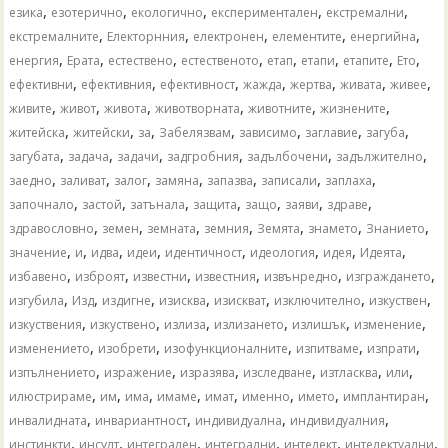
,
,
,
,
,
езика
езотерично
екологично
експериментален
екстремални
,
,
,
,
,
екстремалните
Електорнния
електронен
елементите
енергийна
,
,
,
,
,
,
,
,
енергия
Ерата
естествено
естественото
етап
етапи
етапите
Ето
,
,
,
,
,
,
,
ефективни
ефективния
ефективност
жажда
жертва
живата
живее
,
,
,
,
,
,
живите
живот
живота
животворната
животните
жизнените
,
,
,
,
,
,
,
житейска
житейски
за
Забелязвам
зависимо
заглавие
загуба
,
,
,
,
,
,
загубата
задача
задачи
задгробния
задълбочени
задължително
,
,
,
,
,
,
,
заедно
заливат
залог
замяна
запазва
записали
заплаха
,
,
,
,
,
,
,
започнало
застой
затънала
защита
защо
заяви
здраве
,
,
,
,
,
,
,
здравословно
земен
земната
земния
Земята
знамето
Знанието
,
,
,
,
,
,
,
,
значение
и
идва
идеи
идентичност
идеология
идея
Идеята
,
,
,
,
,
,
избавено
изброят
известни
известния
извънредно
изграждането
,
,
,
,
,
,
,
изгубила
Изд
издигне
изисква
изискват
изключително
изкуствен
,
,
,
,
,
,
изкуствения
изкуствено
излиза
излизането
излишък
изменение
,
,
,
,
,
изменението
изобрети
изофункционалните
изпитваме
изпрати
,
,
,
,
,
,
изпълнението
изражение
изразява
изследване
изтласква
или
,
,
,
,
,
,
,
,
илюстрираме
им
има
имаме
имат
именно
името
имплантиран
,
,
,
,
инвалидната
инвариантност
индивидуална
индивидуалния
,
,
,
,
,
,
инстинкти
инсулт
интегрален
интегрални
интелект
интелектуални