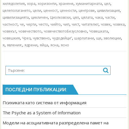
,
,
,
,
,
,
хилядолетия
хора
хоризонти
хранене
хуманитарната
цел
,
,
,
,
,
,
целеполагането
цели
ценност
ценности
центрове
цивилизация
,
,
,
,
,
,
,
цивилизацията
цикличен
Циолковски
цял
цялата
чака
части
,
,
,
,
,
,
,
,
,
,
частност
че
черти
често
чийто
чип
чист
читателю!
човек
човека
,
,
,
,
човекът
човечеството
човечествотоБезусловно
Човешката
,
,
,
,
,
,
,
човешкия
Чрез
чувствено
чудодейци”
шарлатани
ще
эволюции
,
,
,
,
,
я
явления;
ядрени
яйца
ясна
ясно
ПОСЛЕДНИ ПУБЛИКАЦИИ:
Психиката като система от информация
The Psyche as a System of Information
Модели на асоциативната разпределена памет на