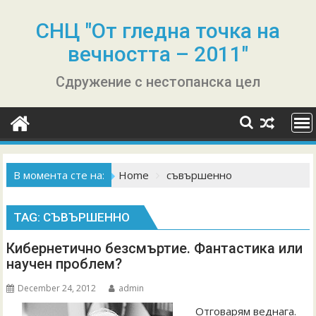
Skip
to
СНЦ "От гледна точка на
content
вечността – 2011"
Сдружение с нестопанска цел
В момента сте на:
Home
съвършенно
TAG:
СЪВЪРШЕННО
Кибернетично безсмъртие. Фантастика или
научен проблем?
December 24, 2012
admin
Отговарям веднага.