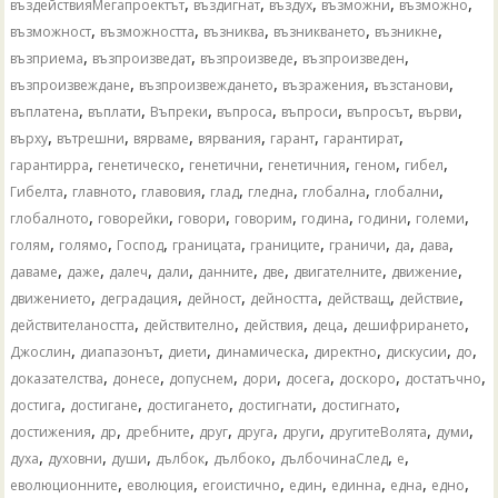
,
,
,
,
,
въздействияМегапроектът
въздигнат
въздух
възможни
възможно
,
,
,
,
,
възможност
възможността
възниква
възникването
възникне
,
,
,
,
възприема
възпроизведат
възпроизведе
възпроизведен
,
,
,
,
възпроизвеждане
възпроизвеждането
възражения
възстанови
,
,
,
,
,
,
,
въплатена
въплати
Въпреки
въпроса
въпроси
въпросът
върви
,
,
,
,
,
,
върху
вътрешни
вярваме
вярвания
гарант
гарантират
,
,
,
,
,
,
гарантирра
генетическо
генетични
генетичния
геном
гибел
,
,
,
,
,
,
,
Гибелта
главното
главовия
глад
гледна
глобална
глобални
,
,
,
,
,
,
,
глобалното
говорейки
говори
говорим
година
години
големи
,
,
,
,
,
,
,
,
голям
голямо
Господ
границата
границите
граничи
да
дава
,
,
,
,
,
,
,
,
даваме
даже
далеч
дали
данните
две
двигателните
движение
,
,
,
,
,
,
движението
деградация
дейност
дейността
действащ
действие
,
,
,
,
,
действителаността
действително
действия
деца
дешифрирането
,
,
,
,
,
,
,
Джослин
диапазонът
диети
динамическа
директно
дискусии
до
,
,
,
,
,
,
,
доказателства
донесе
допуснем
дори
досега
доскоро
достатъчно
,
,
,
,
,
достига
достигане
достигането
достигнати
достигнато
,
,
,
,
,
,
,
,
достижения
др
дребните
друг
друга
други
другитеВолята
думи
,
,
,
,
,
,
,
духа
духовни
души
дълбок
дълбоко
дълбочинаСлед
е
,
,
,
,
,
,
,
еволюционните
еволюция
егоистично
един
единна
една
едно