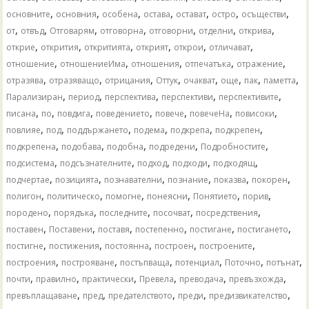
,
,
,
,
,
,
,
основните
основния
особена
остава
остават
остро
осъществи
,
,
,
,
,
,
,
от
отвъд
Отговарям
отговорна
отговорни
отделни
открива
,
,
,
,
,
,
открие
открития
откритията
открият
открои
отличават
,
,
,
,
,
отношение
отношениеИма
отношения
отпечатъка
отражение
,
,
,
,
,
,
,
,
отразява
отразяващо
отрицания
Оттук
очакват
още
пак
паметта
,
,
,
,
,
Парализиран
период
перспектива
перспективи
перспективите
,
,
,
,
,
,
,
писана
по
повдига
поведението
повече
повечеНа
повисоки
,
,
,
,
,
,
повлияе
под
поддържането
подема
подкрепа
подкрепен
,
,
,
,
,
подкрепена
подобава
подобна
подредени
Подробностите
,
,
,
,
,
подсистема
подсъзнателните
подход
подходи
подходящ
,
,
,
,
,
,
подчертае
позицията
познавателни
познание
показва
покорен
,
,
,
,
,
,
полигон
политическо
помогне
понеясни
Понятието
порив
,
,
,
,
,
породено
порядъка
последните
посочват
посредствения
,
,
,
,
,
,
поставен
Поставени
поставя
постепенно
постигане
постигането
,
,
,
,
,
постигне
постижения
постоянна
построен
построените
,
,
,
,
,
,
построения
построяване
постъпваща
потенциал
Поточно
потънат
,
,
,
,
,
,
почти
правилно
практически
Превела
преводача
превъзхожда
,
,
,
,
,
превъплащаване
пред
предателството
преди
предизвикателство