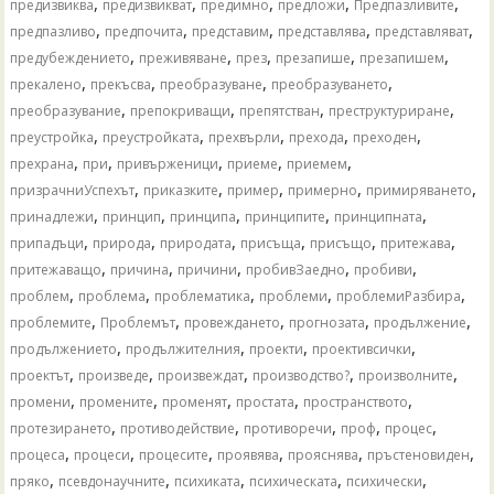
,
,
,
,
,
предизвиква
предизвикват
предимно
предложи
Предпазливите
,
,
,
,
,
предпазливо
предпочита
представим
представлява
представляват
,
,
,
,
,
предубеждението
преживяване
през
презапише
презапишем
,
,
,
,
прекалено
прекъсва
преобразуване
преобразуването
,
,
,
,
преобразувание
препокриващи
препятстван
преструктуриране
,
,
,
,
,
преустройка
преустройката
прехвърли
прехода
преходен
,
,
,
,
,
прехрана
при
привърженици
приеме
приемем
,
,
,
,
,
призрачниУспехът
приказките
пример
примерно
примиряването
,
,
,
,
,
принадлежи
принцип
принципа
принципите
принципната
,
,
,
,
,
,
припадъци
природа
природата
присъща
присъщо
притежава
,
,
,
,
,
притежаващо
причина
причини
пробивЗаедно
пробиви
,
,
,
,
,
проблем
проблема
проблематика
проблеми
проблемиРазбира
,
,
,
,
,
проблемите
Проблемът
провеждането
прогнозата
продължение
,
,
,
,
продължението
продължителния
проекти
проективсички
,
,
,
,
,
проектът
произведе
произвеждат
производство?
произволните
,
,
,
,
,
промени
промените
променят
простата
пространството
,
,
,
,
,
протезирането
противодействие
противоречи
проф
процес
,
,
,
,
,
,
процеса
процеси
процесите
проявява
прояснява
пръстеновиден
,
,
,
,
,
пряко
псевдонаучните
психиката
психическата
психически