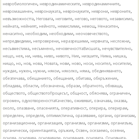
,
,
,
невробиологичен
невродинамическите
невродинамичните
,
,
,
,
,
невромашинен
невронауката
невронауките
неврони
невроните
,
,
,
,
,
,
невъзможността
Неговата
неговите
негово
неговото
независимо
,
,
,
,
,
,
нейната
нейният
нейното
немислими
немощ
Ненаситен
,
,
,
,
ненаситно
необходим
необходими
неочовечеството
,
,
,
,
,
непредвидими
непроверени
неразрешими
нервната
несложни
,
,
,
,
несъвместима
несъмнено
нечовечносттаВисшата
нечувствително
,
,
,
,
,
,
,
,
,
,
нещо
нея
ни
нива
ниво
нивото
Ние
низшите
Нима
нишка
,
,
,
,
,
,
,
,
,
,
нищо
но
нов
нова
Новата
нови
ново
носи
носител
носители
,
,
,
,
,
,
,
нуждае
нужен
нужни
някои
няколко
няма
обединяването
,
,
,
,
,
обезпечава
обещанието
обещания
обитава
обкръжение
,
,
,
,
,
,
обладава
области
обозначена
образи
обратното
обхваща
,
,
,
,
,
обществото
обществотоПроцесът
общност
обяснява
ограничен
,
,
,
,
,
огромен
одухотвореносттаКачество
оживяват
означава
оказва
,
,
,
,
,
,
около
опазване
опасенията
оперативност
оперира
оперирам
,
,
,
,
,
,
определен
определя
оптимистична
оразяваме
органи
организам
,
,
,
,
,
организационни
организация
организма
организми
организъм
,
,
,
,
,
,
органически
ориентацията
оръжия
Освен
осезаемо
осеяни
,
,
,
,
,
,
основа
основава
основавали
основания
основата
Основната