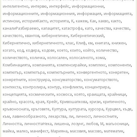
,
,
,
,
интелигентно
интервю
интерфейс
информационни
,
,
,
,
информационните
информационния
информация
информацията
,
,
,
,
,
,
,
,
истински
историяКакто
историята
К
кажем
Как
какво
както
,
,
,
,
,
,
каналиРазбираемо
капацитет
катастрофа
като
качества
качество
,
,
,
,
качеството
квантов
кибернетичен
Кибернетический
,
,
,
,
,
,
,
Кибернетично
кибернетичното
клас
Клиф
км
книгата
книжен
,
,
,
,
,
,
,
,
когато
код
кодира
кодове
което
които
който
количество
,
,
,
,
,
количеството
количка
колосален
колосалното
кома
,
,
,
,
,
Комбинацията
компанията
компенсирайки
комплекс
компоненти
,
,
,
,
,
компютър
компютъра
компютърните
конвергентното
конкретен
,
,
,
,
конкретните
конструира
консуматорство
консуматорството
,
,
,
,
,
контекста
контролира
контур
конфликти
концентрира
,
,
,
,
,
,
концепцията
космическите
космоса
която
краищата
крайници
,
,
,
,
,
,
,
крайно
красота
края
Крейг
Кривошапкова
кризи
критичното
,
,
,
,
,
,
,
кръвоносната
кръговете
Култура
културата
курсора
Курцвел
къде
,
,
,
,
,
,
към
лавинообразното
лекарства
ли
личност
личностните
,
,
,
,
,
,
,
Личността
личносттаНека
лишена
лозунг
любов
М
магьосници
,
,
,
,
,
,
,
майка
малко
манифест
Марияна
масовия
масово
математик