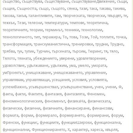
,
,
,
,
,
същество
съществува
съществуване
съществуванеДвижение
същи
,
,
,
,
,
,
,
,
,
същия
Същността
също
същото
сянка
тази
така
такава
такива
,
,
,
,
,
,
,
,
такова
такъв
талантливите
там
творческата
творчески
твърдят
те
,
,
,
,
,
,
тежкък
Тези
телесни
температури
темпове
теоретична
,
,
,
,
,
теоретичните
теории
терминът
техники
технологии
,
,
,
,
,
,
,
,
,
технологичното
тип
тиражира
То
това
Този
Той
топлите
точка
,
,
,
,
,
трансформация
трансхуманистична
тренировки
трудни
Трудно
,
,
,
,
,
,
,
,
,
трябва
тук
тупик
Турчин
търсената
търсим
Тюринг
тя
тяло
,
,
,
,
,
Тялото
тяхната
убеждението
уверени
удовлетворение
,
,
,
,
,
,
удоволствие
удължаване
удължим
ума
умело
умората
,
,
,
,
умПроектът
унищожаване
унищожаването
управление
,
,
,
,
,
управлявам
управляващи
усещания
условия
условията
,
,
,
,
,
,
успехиВажно
усъвършенствал
усъвършенстване
учен
учени
Ф
,
,
,
,
,
,
факта
факти
Фактите
фантазия
фантазията
Феномен
,
,
,
,
феноменологическия
феноменът
физикаНа
физическата
,
,
,
,
,
физически
физични
физичните
финансиране
финансови
,
,
,
,
,
,
формата
форми
формирало
формирането
формирани
форум
,
,
,
,
,
Френски
функции:
функциите
функцииШироки
функционална
,
,
,
,
,
,
функционални
Функционирането
Х
характер
хареса
хвърля