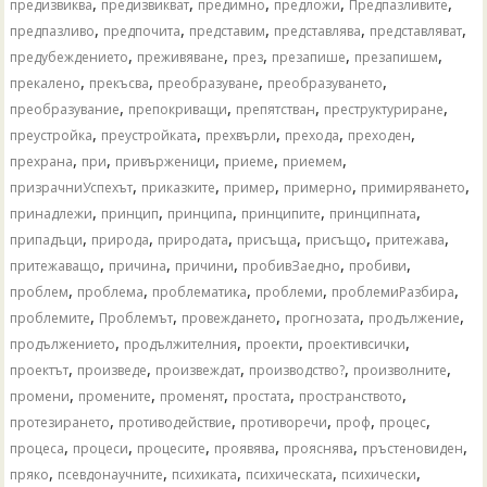
,
,
,
,
,
предизвиква
предизвикват
предимно
предложи
Предпазливите
,
,
,
,
,
предпазливо
предпочита
представим
представлява
представляват
,
,
,
,
,
предубеждението
преживяване
през
презапише
презапишем
,
,
,
,
прекалено
прекъсва
преобразуване
преобразуването
,
,
,
,
преобразувание
препокриващи
препятстван
преструктуриране
,
,
,
,
,
преустройка
преустройката
прехвърли
прехода
преходен
,
,
,
,
,
прехрана
при
привърженици
приеме
приемем
,
,
,
,
,
призрачниУспехът
приказките
пример
примерно
примиряването
,
,
,
,
,
принадлежи
принцип
принципа
принципите
принципната
,
,
,
,
,
,
припадъци
природа
природата
присъща
присъщо
притежава
,
,
,
,
,
притежаващо
причина
причини
пробивЗаедно
пробиви
,
,
,
,
,
проблем
проблема
проблематика
проблеми
проблемиРазбира
,
,
,
,
,
проблемите
Проблемът
провеждането
прогнозата
продължение
,
,
,
,
продължението
продължителния
проекти
проективсички
,
,
,
,
,
проектът
произведе
произвеждат
производство?
произволните
,
,
,
,
,
промени
промените
променят
простата
пространството
,
,
,
,
,
протезирането
противодействие
противоречи
проф
процес
,
,
,
,
,
,
процеса
процеси
процесите
проявява
прояснява
пръстеновиден
,
,
,
,
,
пряко
псевдонаучните
психиката
психическата
психически