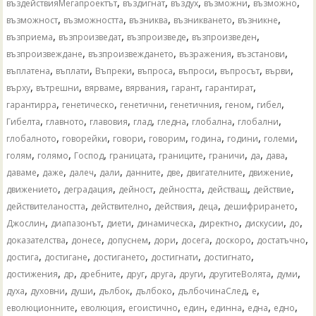
,
,
,
,
,
въздействияМегапроектът
въздигнат
въздух
възможни
възможно
,
,
,
,
,
възможност
възможността
възниква
възникването
възникне
,
,
,
,
възприема
възпроизведат
възпроизведе
възпроизведен
,
,
,
,
възпроизвеждане
възпроизвеждането
възражения
възстанови
,
,
,
,
,
,
,
въплатена
въплати
Въпреки
въпроса
въпроси
въпросът
върви
,
,
,
,
,
,
върху
вътрешни
вярваме
вярвания
гарант
гарантират
,
,
,
,
,
,
гарантирра
генетическо
генетични
генетичния
геном
гибел
,
,
,
,
,
,
,
Гибелта
главното
главовия
глад
гледна
глобална
глобални
,
,
,
,
,
,
,
глобалното
говорейки
говори
говорим
година
години
големи
,
,
,
,
,
,
,
,
голям
голямо
Господ
границата
границите
граничи
да
дава
,
,
,
,
,
,
,
,
даваме
даже
далеч
дали
данните
две
двигателните
движение
,
,
,
,
,
,
движението
деградация
дейност
дейността
действащ
действие
,
,
,
,
,
действителаността
действително
действия
деца
дешифрирането
,
,
,
,
,
,
,
Джослин
диапазонът
диети
динамическа
директно
дискусии
до
,
,
,
,
,
,
,
доказателства
донесе
допуснем
дори
досега
доскоро
достатъчно
,
,
,
,
,
достига
достигане
достигането
достигнати
достигнато
,
,
,
,
,
,
,
,
достижения
др
дребните
друг
друга
други
другитеВолята
думи
,
,
,
,
,
,
,
духа
духовни
души
дълбок
дълбоко
дълбочинаСлед
е
,
,
,
,
,
,
,
еволюционните
еволюция
егоистично
един
единна
една
едно