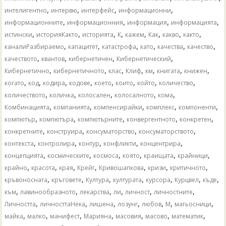
,
,
,
,
интелигентно
интервю
интерфейс
информационни
,
,
,
,
информационните
информационния
информация
информацията
,
,
,
,
,
,
,
,
истински
историяКакто
историята
К
кажем
Как
какво
както
,
,
,
,
,
,
каналиРазбираемо
капацитет
катастрофа
като
качества
качество
,
,
,
,
качеството
квантов
кибернетичен
Кибернетический
,
,
,
,
,
,
,
Кибернетично
кибернетичното
клас
Клиф
км
книгата
книжен
,
,
,
,
,
,
,
,
когато
код
кодира
кодове
което
които
който
количество
,
,
,
,
,
количеството
количка
колосален
колосалното
кома
,
,
,
,
,
Комбинацията
компанията
компенсирайки
комплекс
компоненти
,
,
,
,
,
компютър
компютъра
компютърните
конвергентното
конкретен
,
,
,
,
конкретните
конструира
консуматорство
консуматорството
,
,
,
,
,
контекста
контролира
контур
конфликти
концентрира
,
,
,
,
,
,
концепцията
космическите
космоса
която
краищата
крайници
,
,
,
,
,
,
,
крайно
красота
края
Крейг
Кривошапкова
кризи
критичното
,
,
,
,
,
,
,
кръвоносната
кръговете
Култура
културата
курсора
Курцвел
къде
,
,
,
,
,
,
към
лавинообразното
лекарства
ли
личност
личностните
,
,
,
,
,
,
,
Личността
личносттаНека
лишена
лозунг
любов
М
магьосници
,
,
,
,
,
,
,
майка
малко
манифест
Марияна
масовия
масово
математик