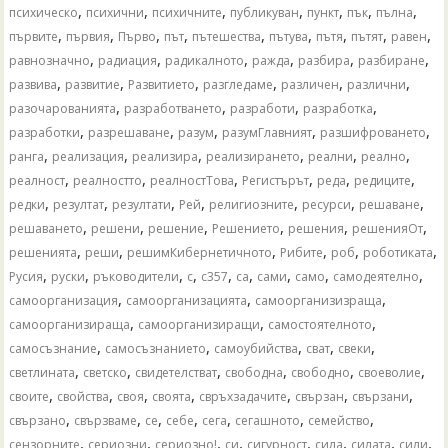
,
,
,
,
,
,
,
психическо
психични
психичните
публикуван
пункт
пък
пълна
,
,
,
,
,
,
,
,
,
първите
първия
Първо
път
пътешества
пътува
пътя
пътят
равен
,
,
,
,
,
,
равнозначно
радиация
радикалното
ражда
разбира
разбиране
,
,
,
,
,
,
развива
развитие
Развитието
разгледаме
различен
различни
,
,
,
,
разочарованията
разработването
разработи
разработка
,
,
,
,
,
разработки
разрешаване
разум
разумГлавният
разшифроването
,
,
,
,
,
,
ранга
реализация
реализира
реализирането
реални
реално
,
,
,
,
,
,
реалност
реалностто
реалностТова
Регистърът
реда
редиците
,
,
,
,
,
,
,
редки
резултат
резултати
Рей
религиозните
ресурси
решаване
,
,
,
,
,
,
решаването
решени
решение
Решението
решения
решенияОт
,
,
,
,
,
,
решенията
реши
решимКибернетичното
Рибите
роб
роботиката
,
,
,
,
,
,
,
,
,
Русия
руски
ръководители
с
с357
са
сами
само
самодеятелно
,
,
,
самоорганизация
самоорганизацията
самоорганизизраща
,
,
,
самоорганизираща
самоорганизиращи
самостоятелното
,
,
,
,
,
самосъзнание
самосъзнанието
самоубийства
сват
свеки
,
,
,
,
,
,
светлината
светско
свидетелстват
свободна
свободно
своеволие
,
,
,
,
,
,
,
своите
свойства
своя
своята
свръхзадачите
свързан
свързани
,
,
,
,
,
,
,
свързано
свързваме
се
себе
сега
сегашното
семейство
,
,
,
,
,
,
,
,
сензорните
сериозни
сериозно!
си
сигурност
сила
силата
сили