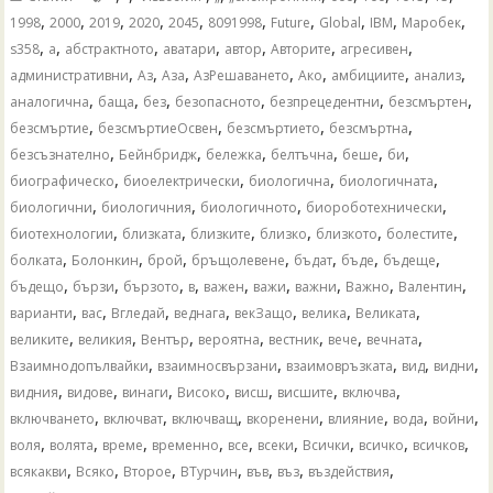
,
,
,
,
,
,
,
,
,
,
1998
2000
2019
2020
2045
8091998
Future
Global
IBM
Mаробек
,
,
,
,
,
,
,
s358
а
абстрактното
аватари
автор
Авторите
агресивен
,
,
,
,
,
,
,
административни
Аз
Аза
АзРешаването
Ако
амбициите
анализ
,
,
,
,
,
,
аналогична
баща
без
безопасното
безпрецедентни
безсмъртен
,
,
,
,
безсмъртие
безсмъртиеОсвен
безсмъртието
безсмъртна
,
,
,
,
,
,
безсъзнателно
Бейнбридж
бележка
белтъчна
беше
би
,
,
,
,
биографическо
биоелектрически
биологична
биологичната
,
,
,
,
биологични
биологичния
биологичното
биороботехнически
,
,
,
,
,
,
биотехнологии
близката
близките
близко
близкото
болестите
,
,
,
,
,
,
,
болката
Болонкин
брой
бръщолевене
бъдат
бъде
бъдеще
,
,
,
,
,
,
,
,
,
бъдещо
бързи
бързото
в
важен
важи
важни
Важно
Валентин
,
,
,
,
,
,
,
варианти
вас
Вгледай
веднага
векЗащо
велика
Великата
,
,
,
,
,
,
,
великите
великия
Вентър
вероятна
вестник
вече
вечната
,
,
,
,
,
Взаимнодопълвайки
взаимносвързани
взаимовръзката
вид
видни
,
,
,
,
,
,
,
видния
видове
винаги
Високо
висш
висшите
включва
,
,
,
,
,
,
,
включването
включват
включващ
вкоренени
влияние
вода
войни
,
,
,
,
,
,
,
,
,
воля
волята
време
временно
все
всеки
Всички
всичко
всичков
,
,
,
,
,
,
,
всякакви
Всяко
Второе
ВТурчин
във
въз
въздействия