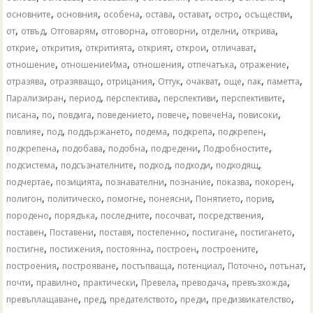
,
,
,
,
,
,
,
основните
основния
особена
остава
остават
остро
осъществи
,
,
,
,
,
,
,
от
отвъд
Отговарям
отговорна
отговорни
отделни
открива
,
,
,
,
,
,
открие
открития
откритията
открият
открои
отличават
,
,
,
,
,
отношение
отношениеИма
отношения
отпечатъка
отражение
,
,
,
,
,
,
,
,
отразява
отразяващо
отрицания
Оттук
очакват
още
пак
паметта
,
,
,
,
,
Парализиран
период
перспектива
перспективи
перспективите
,
,
,
,
,
,
,
писана
по
повдига
поведението
повече
повечеНа
повисоки
,
,
,
,
,
,
повлияе
под
поддържането
подема
подкрепа
подкрепен
,
,
,
,
,
подкрепена
подобава
подобна
подредени
Подробностите
,
,
,
,
,
подсистема
подсъзнателните
подход
подходи
подходящ
,
,
,
,
,
,
подчертае
позицията
познавателни
познание
показва
покорен
,
,
,
,
,
,
полигон
политическо
помогне
понеясни
Понятието
порив
,
,
,
,
,
породено
порядъка
последните
посочват
посредствения
,
,
,
,
,
,
поставен
Поставени
поставя
постепенно
постигане
постигането
,
,
,
,
,
постигне
постижения
постоянна
построен
построените
,
,
,
,
,
,
построения
построяване
постъпваща
потенциал
Поточно
потънат
,
,
,
,
,
,
почти
правилно
практически
Превела
преводача
превъзхожда
,
,
,
,
,
превъплащаване
пред
предателството
преди
предизвикателство