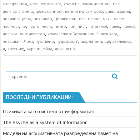
,
,
,
,
,
,
хилядолетия
хора
хоризонти
хранене
хуманитарната
цел
,
,
,
,
,
,
целеполагането
цели
ценност
ценности
центрове
цивилизация
,
,
,
,
,
,
,
цивилизацията
цикличен
Циолковски
цял
цялата
чака
части
,
,
,
,
,
,
,
,
,
,
частност
че
черти
често
чийто
чип
чист
читателю!
човек
човека
,
,
,
,
човекът
човечеството
човечествотоБезусловно
Човешката
,
,
,
,
,
,
,
човешкия
Чрез
чувствено
чудодейци”
шарлатани
ще
эволюции
,
,
,
,
,
я
явления;
ядрени
яйца
ясна
ясно
ПОСЛЕДНИ ПУБЛИКАЦИИ:
Психиката като система от информация
The Psyche as a System of Information
Модели на асоциативната разпределена памет на