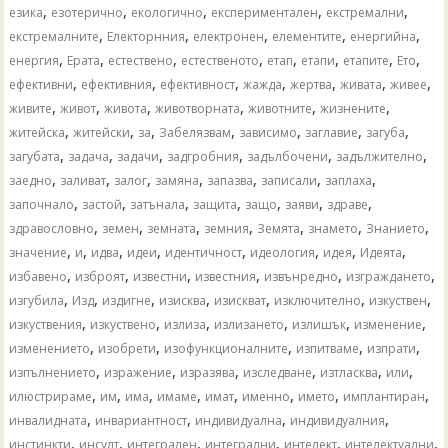
,
,
,
,
,
езика
езотерично
екологично
експериментален
екстремални
,
,
,
,
,
екстремалните
Електорнния
електронен
елементите
енергийна
,
,
,
,
,
,
,
,
енергия
Ерата
естествено
естественото
етап
етапи
етапите
Ето
,
,
,
,
,
,
,
ефективни
ефективния
ефективност
жажда
жертва
живата
живее
,
,
,
,
,
,
живите
живот
живота
животворната
животните
жизнените
,
,
,
,
,
,
,
житейска
житейски
за
Забелязвам
зависимо
заглавие
загуба
,
,
,
,
,
,
загубата
задача
задачи
задгробния
задълбочени
задължително
,
,
,
,
,
,
,
заедно
заливат
залог
замяна
запазва
записали
заплаха
,
,
,
,
,
,
,
започнало
застой
затънала
защита
защо
заяви
здраве
,
,
,
,
,
,
,
здравословно
земен
земната
земния
Земята
знамето
Знанието
,
,
,
,
,
,
,
,
значение
и
идва
идеи
идентичност
идеология
идея
Идеята
,
,
,
,
,
,
избавено
изброят
известни
известния
извънредно
изграждането
,
,
,
,
,
,
,
изгубила
Изд
издигне
изисква
изискват
изключително
изкуствен
,
,
,
,
,
,
изкуствения
изкуствено
излиза
излизането
излишък
изменение
,
,
,
,
,
изменението
изобрети
изофункционалните
изпитваме
изпрати
,
,
,
,
,
,
изпълнението
изражение
изразява
изследване
изтласква
или
,
,
,
,
,
,
,
,
илюстрираме
им
има
имаме
имат
именно
името
имплантиран
,
,
,
,
инвалидната
инвариантност
индивидуална
индивидуалния
,
,
,
,
,
,
инстинкти
инсулт
интегрален
интегрални
интелект
интелектуални