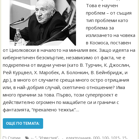
Това е научен
проблем – от същия
тип проблеми като
проблема за
излизането на човека
в Космоса, поставен
от Циолковски в началото на миналия век. Защо идеята на
кибернетичен безсмъртие, независимо от факта, че е
подкрепена от видни учени (като В. Турчин, К. Джослин,
Рей Курцвел, Х. Mаробек, А. Болонкин, В. Бейнбридж, и
др.), в много от случаите среща много остро отрицания
или, в най-добрия случай, скептично отношение? Има
много причини за това. Първо, този суперпроект е
действително огромен по мащабите си и граничи с
фантазията, “прекалено тежкък”…
ОЩЕ ПО ТЕМАТА:
,
,
,
,
,
,
,
,
,
Статии
–
”
”Известия”
„
„електронния
000
100
1015
15