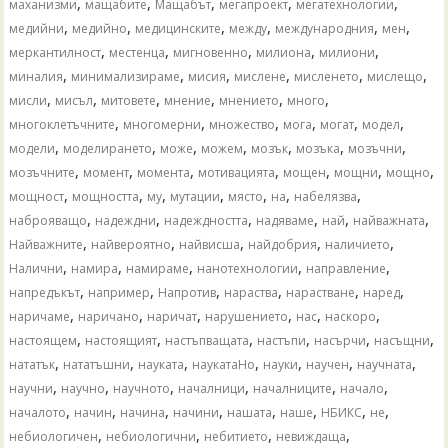
,
,
,
,
,
маханизми
мащабите
Мащабът
мегапроект
мегатехнологии
,
,
,
,
,
,
медийни
медийно
медицинските
между
международния
мен
,
,
,
,
,
меркантилност
местенца
мигновенно
милиона
милиони
,
,
,
,
,
,
миналия
минимализираме
мисия
мислене
мисленето
мислещо
,
,
,
,
,
,
мисли
мисъл
митовете
мнение
мнението
много
,
,
,
,
,
,
многоклетъчните
многомерни
множество
мога
могат
модел
,
,
,
,
,
,
,
модели
моделирането
може
можем
мозък
мозъка
мозъчни
,
,
,
,
,
,
,
мозъчните
момент
момента
мотивацията
мощен
мощни
мощно
,
,
,
,
,
,
,
мощност
мощността
му
мутации
място
на
набелязва
,
,
,
,
,
,
наброяващо
надеждни
надеждността
надяваме
най
найважната
,
,
,
,
,
Найважните
найвероятно
найвисша
найдобрия
наличието
,
,
,
,
,
Налични
намира
намираме
нанотехнологии
направление
,
,
,
,
,
,
напредъкът
например
Напротив
нараства
нарастване
наред
,
,
,
,
,
,
наричаме
наричано
наричат
нарушението
нас
наскоро
,
,
,
,
,
,
настоящем
настоящият
настъпващата
настъпи
насърчи
насъщни
,
,
,
,
,
,
,
нататък
нататъшни
науката
наукатаНо
науки
научен
научната
,
,
,
,
,
,
научни
научно
научното
началници
началниците
начало
,
,
,
,
,
,
,
,
началото
начин
начина
начини
нашата
наше
НБИКС
не
,
,
,
,
небиологичен
небиологични
небитието
невиждаща