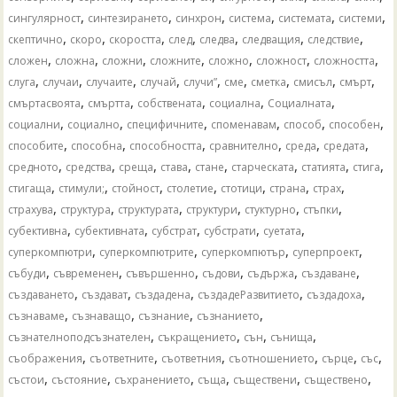
,
,
,
,
,
,
сингулярност
синтезирането
синхрон
система
системата
системи
,
,
,
,
,
,
,
скептично
скоро
скоростта
след
следва
следващия
следствие
,
,
,
,
,
,
,
сложен
сложна
сложни
сложните
сложно
сложност
сложността
,
,
,
,
,
,
,
,
,
слуга
случаи
случаите
случай
случи”
сме
сметка
смисъл
смърт
,
,
,
,
,
смъртасвоята
смъртта
собствената
социална
Социалната
,
,
,
,
,
,
социални
социално
специфичните
споменавам
способ
способен
,
,
,
,
,
,
способите
способна
способността
сравнително
среда
средата
,
,
,
,
,
,
,
,
средното
средства
среща
става
стане
старческата
статията
стига
,
,
,
,
,
,
,
стигаща
стимули;
стойност
столетие
стотици
страна
страх
,
,
,
,
,
,
страхува
структура
структурата
структури
стуктурно
стъпки
,
,
,
,
,
субективна
субективната
субстрат
субстрати
суетата
,
,
,
,
суперкомпютри
суперкомпютрите
суперкомпютър
суперпроект
,
,
,
,
,
,
събуди
съвременен
съвършенно
съдови
съдържа
създаване
,
,
,
,
,
създаването
създават
създадена
създадеРазвитието
създадоха
,
,
,
,
съзнаваме
съзнаващо
съзнание
съзнанието
,
,
,
,
съзнателноподсъзнателен
съкращението
сън
сънища
,
,
,
,
,
,
съображения
съответните
съответния
съотношението
сърце
със
,
,
,
,
,
,
състои
състояние
съхранението
съща
съществени
съществено