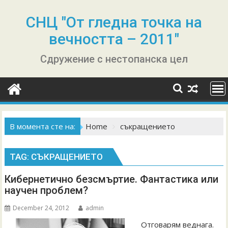
Skip
to
СНЦ "От гледна точка на
content
вечността – 2011"
Сдружение с нестопанска цел
В момента сте на:
Home
съкращението
TAG:
СЪКРАЩЕНИЕТО
Кибернетично безсмъртие. Фантастика или
научен проблем?
December 24, 2012
admin
Отговарям веднага.