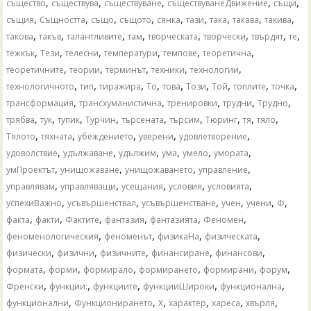
,
,
,
,
,
същество
съществува
съществуване
съществуванеДвижение
същи
,
,
,
,
,
,
,
,
,
същия
Същността
също
същото
сянка
тази
така
такава
такива
,
,
,
,
,
,
,
,
такова
такъв
талантливите
там
творческата
творчески
твърдят
те
,
,
,
,
,
,
тежкък
Тези
телесни
температури
темпове
теоретична
,
,
,
,
,
теоретичните
теории
терминът
техники
технологии
,
,
,
,
,
,
,
,
,
технологичното
тип
тиражира
То
това
Този
Той
топлите
точка
,
,
,
,
,
трансформация
трансхуманистична
тренировки
трудни
Трудно
,
,
,
,
,
,
,
,
,
трябва
тук
тупик
Турчин
търсената
търсим
Тюринг
тя
тяло
,
,
,
,
,
Тялото
тяхната
убеждението
уверени
удовлетворение
,
,
,
,
,
,
удоволствие
удължаване
удължим
ума
умело
умората
,
,
,
,
умПроектът
унищожаване
унищожаването
управление
,
,
,
,
,
управлявам
управляващи
усещания
условия
условията
,
,
,
,
,
,
успехиВажно
усъвършенствал
усъвършенстване
учен
учени
Ф
,
,
,
,
,
,
факта
факти
Фактите
фантазия
фантазията
Феномен
,
,
,
,
феноменологическия
феноменът
физикаНа
физическата
,
,
,
,
,
физически
физични
физичните
финансиране
финансови
,
,
,
,
,
,
формата
форми
формирало
формирането
формирани
форум
,
,
,
,
,
Френски
функции:
функциите
функцииШироки
функционална
,
,
,
,
,
,
функционални
Функционирането
Х
характер
хареса
хвърля