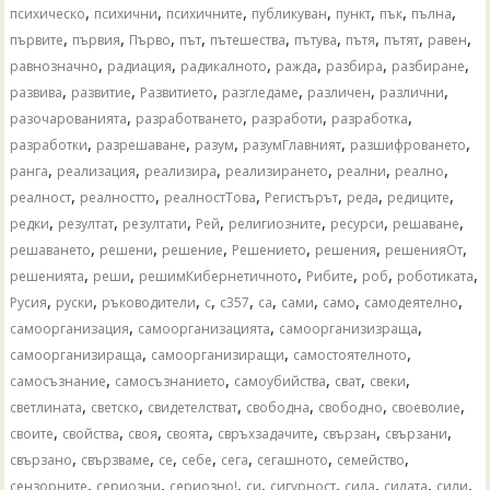
,
,
,
,
,
,
,
психическо
психични
психичните
публикуван
пункт
пък
пълна
,
,
,
,
,
,
,
,
,
първите
първия
Първо
път
пътешества
пътува
пътя
пътят
равен
,
,
,
,
,
,
равнозначно
радиация
радикалното
ражда
разбира
разбиране
,
,
,
,
,
,
развива
развитие
Развитието
разгледаме
различен
различни
,
,
,
,
разочарованията
разработването
разработи
разработка
,
,
,
,
,
разработки
разрешаване
разум
разумГлавният
разшифроването
,
,
,
,
,
,
ранга
реализация
реализира
реализирането
реални
реално
,
,
,
,
,
,
реалност
реалностто
реалностТова
Регистърът
реда
редиците
,
,
,
,
,
,
,
редки
резултат
резултати
Рей
религиозните
ресурси
решаване
,
,
,
,
,
,
решаването
решени
решение
Решението
решения
решенияОт
,
,
,
,
,
,
решенията
реши
решимКибернетичното
Рибите
роб
роботиката
,
,
,
,
,
,
,
,
,
Русия
руски
ръководители
с
с357
са
сами
само
самодеятелно
,
,
,
самоорганизация
самоорганизацията
самоорганизизраща
,
,
,
самоорганизираща
самоорганизиращи
самостоятелното
,
,
,
,
,
самосъзнание
самосъзнанието
самоубийства
сват
свеки
,
,
,
,
,
,
светлината
светско
свидетелстват
свободна
свободно
своеволие
,
,
,
,
,
,
,
своите
свойства
своя
своята
свръхзадачите
свързан
свързани
,
,
,
,
,
,
,
свързано
свързваме
се
себе
сега
сегашното
семейство
,
,
,
,
,
,
,
,
сензорните
сериозни
сериозно!
си
сигурност
сила
силата
сили