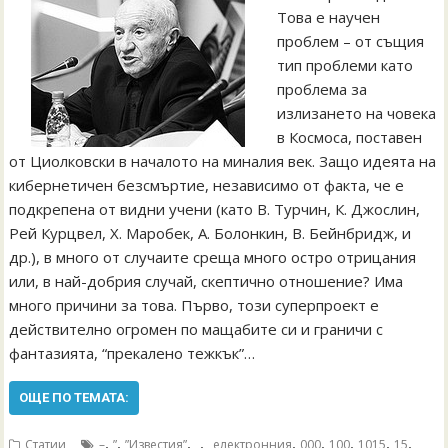
Това е научен
проблем – от същия
тип проблеми като
проблема за
излизането на човека
в Космоса, поставен
от Циолковски в началото на миналия век. Защо идеята на
кибернетичен безсмъртие, независимо от факта, че е
подкрепена от видни учени (като В. Турчин, К. Джослин,
Рей Курцвел, Х. Mаробек, А. Болонкин, В. Бейнбридж, и
др.), в много от случаите среща много остро отрицания
или, в най-добрия случай, скептично отношение? Има
много причини за това. Първо, този суперпроект е
действително огромен по мащабите си и граничи с
фантазията, “прекалено тежкък”…
ОЩЕ ПО ТЕМАТА:
,
,
,
,
,
,
,
,
,
Статии
–
”
”Известия”
„
„електронния
000
100
1015
15