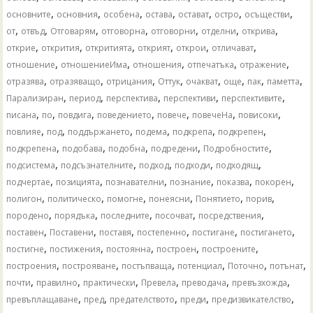
,
,
,
,
,
,
,
основните
основния
особена
остава
остават
остро
осъществи
,
,
,
,
,
,
,
от
отвъд
Отговарям
отговорна
отговорни
отделни
открива
,
,
,
,
,
,
открие
открития
откритията
открият
открои
отличават
,
,
,
,
,
отношение
отношениеИма
отношения
отпечатъка
отражение
,
,
,
,
,
,
,
,
отразява
отразяващо
отрицания
Оттук
очакват
още
пак
паметта
,
,
,
,
,
Парализиран
период
перспектива
перспективи
перспективите
,
,
,
,
,
,
,
писана
по
повдига
поведението
повече
повечеНа
повисоки
,
,
,
,
,
,
повлияе
под
поддържането
подема
подкрепа
подкрепен
,
,
,
,
,
подкрепена
подобава
подобна
подредени
Подробностите
,
,
,
,
,
подсистема
подсъзнателните
подход
подходи
подходящ
,
,
,
,
,
,
подчертае
позицията
познавателни
познание
показва
покорен
,
,
,
,
,
,
полигон
политическо
помогне
понеясни
Понятието
порив
,
,
,
,
,
породено
порядъка
последните
посочват
посредствения
,
,
,
,
,
,
поставен
Поставени
поставя
постепенно
постигане
постигането
,
,
,
,
,
постигне
постижения
постоянна
построен
построените
,
,
,
,
,
,
построения
построяване
постъпваща
потенциал
Поточно
потънат
,
,
,
,
,
,
почти
правилно
практически
Превела
преводача
превъзхожда
,
,
,
,
,
превъплащаване
пред
предателството
преди
предизвикателство