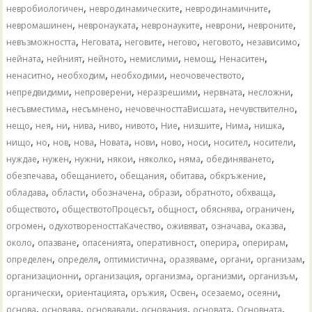
,
,
,
невробиологичен
невродинамическите
невродинамичните
,
,
,
,
,
невромашинен
невронауката
невронауките
неврони
невроните
,
,
,
,
,
,
невъзможността
Неговата
неговите
негово
неговото
независимо
,
,
,
,
,
,
нейната
нейният
нейното
немислими
немощ
Ненаситен
,
,
,
,
ненаситно
необходим
необходими
неочовечеството
,
,
,
,
,
непредвидими
непроверени
неразрешими
нервната
несложни
,
,
,
,
несъвместима
несъмнено
нечовечносттаВисшата
нечувствително
,
,
,
,
,
,
,
,
,
,
нещо
нея
ни
нива
ниво
нивото
Ние
низшите
Нима
нишка
,
,
,
,
,
,
,
,
,
,
нищо
но
нов
нова
Новата
нови
ново
носи
носител
носители
,
,
,
,
,
,
,
нуждае
нужен
нужни
някои
няколко
няма
обединяването
,
,
,
,
,
обезпечава
обещанието
обещания
обитава
обкръжение
,
,
,
,
,
,
обладава
области
обозначена
образи
обратното
обхваща
,
,
,
,
,
обществото
обществотоПроцесът
общност
обяснява
ограничен
,
,
,
,
,
огромен
одухотвореносттаКачество
оживяват
означава
оказва
,
,
,
,
,
,
около
опазване
опасенията
оперативност
оперира
оперирам
,
,
,
,
,
,
определен
определя
оптимистична
оразяваме
органи
организам
,
,
,
,
,
организационни
организация
организма
организми
организъм
,
,
,
,
,
,
органически
ориентацията
оръжия
Освен
осезаемо
осеяни
,
,
,
,
,
,
основа
основава
основавали
основания
основата
Основната