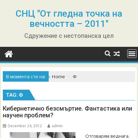
Skip
to
СНЦ "От гледна точка на
content
вечността – 2011"
Сдружение с нестопанска цел
В момента сте на:
Home
Ф
TAG:
Ф
Кибернетично безсмъртие. Фантастика или
научен проблем?
December 24, 2012
admin
Отговарям веднага.