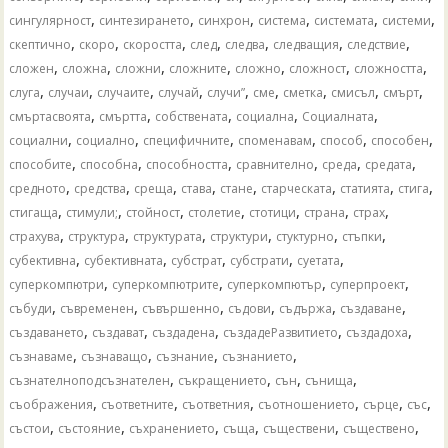
,
,
,
,
,
,
сингулярност
синтезирането
синхрон
система
системата
системи
,
,
,
,
,
,
,
скептично
скоро
скоростта
след
следва
следващия
следствие
,
,
,
,
,
,
,
сложен
сложна
сложни
сложните
сложно
сложност
сложността
,
,
,
,
,
,
,
,
,
слуга
случаи
случаите
случай
случи”
сме
сметка
смисъл
смърт
,
,
,
,
,
смъртасвоята
смъртта
собствената
социална
Социалната
,
,
,
,
,
,
социални
социално
специфичните
споменавам
способ
способен
,
,
,
,
,
,
способите
способна
способността
сравнително
среда
средата
,
,
,
,
,
,
,
,
средното
средства
среща
става
стане
старческата
статията
стига
,
,
,
,
,
,
,
стигаща
стимули;
стойност
столетие
стотици
страна
страх
,
,
,
,
,
,
страхува
структура
структурата
структури
стуктурно
стъпки
,
,
,
,
,
субективна
субективната
субстрат
субстрати
суетата
,
,
,
,
суперкомпютри
суперкомпютрите
суперкомпютър
суперпроект
,
,
,
,
,
,
събуди
съвременен
съвършенно
съдови
съдържа
създаване
,
,
,
,
,
създаването
създават
създадена
създадеРазвитието
създадоха
,
,
,
,
съзнаваме
съзнаващо
съзнание
съзнанието
,
,
,
,
съзнателноподсъзнателен
съкращението
сън
сънища
,
,
,
,
,
,
съображения
съответните
съответния
съотношението
сърце
със
,
,
,
,
,
,
състои
състояние
съхранението
съща
съществени
съществено