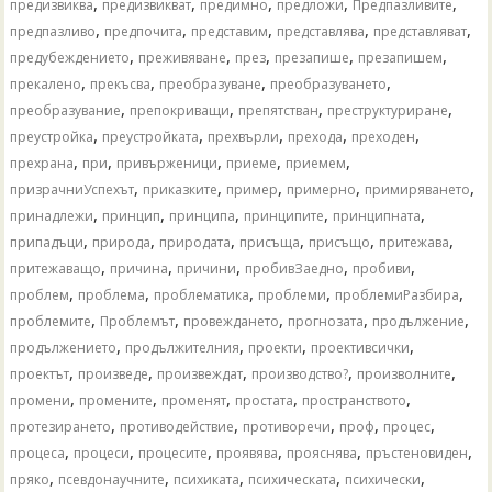
,
,
,
,
,
предизвиква
предизвикват
предимно
предложи
Предпазливите
,
,
,
,
,
предпазливо
предпочита
представим
представлява
представляват
,
,
,
,
,
предубеждението
преживяване
през
презапише
презапишем
,
,
,
,
прекалено
прекъсва
преобразуване
преобразуването
,
,
,
,
преобразувание
препокриващи
препятстван
преструктуриране
,
,
,
,
,
преустройка
преустройката
прехвърли
прехода
преходен
,
,
,
,
,
прехрана
при
привърженици
приеме
приемем
,
,
,
,
,
призрачниУспехът
приказките
пример
примерно
примиряването
,
,
,
,
,
принадлежи
принцип
принципа
принципите
принципната
,
,
,
,
,
,
припадъци
природа
природата
присъща
присъщо
притежава
,
,
,
,
,
притежаващо
причина
причини
пробивЗаедно
пробиви
,
,
,
,
,
проблем
проблема
проблематика
проблеми
проблемиРазбира
,
,
,
,
,
проблемите
Проблемът
провеждането
прогнозата
продължение
,
,
,
,
продължението
продължителния
проекти
проективсички
,
,
,
,
,
проектът
произведе
произвеждат
производство?
произволните
,
,
,
,
,
промени
промените
променят
простата
пространството
,
,
,
,
,
протезирането
противодействие
противоречи
проф
процес
,
,
,
,
,
,
процеса
процеси
процесите
проявява
прояснява
пръстеновиден
,
,
,
,
,
пряко
псевдонаучните
психиката
психическата
психически