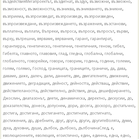
,
,
,
,
,
въздействияМегапроектът
въздигнат
въздух
възможни
възможно
,
,
,
,
,
възможност
възможността
възниква
възникването
възникне
,
,
,
,
възприема
възпроизведат
възпроизведе
възпроизведен
,
,
,
,
възпроизвеждане
възпроизвеждането
възражения
възстанови
,
,
,
,
,
,
,
въплатена
въплати
Въпреки
въпроса
въпроси
въпросът
върви
,
,
,
,
,
,
върху
вътрешни
вярваме
вярвания
гарант
гарантират
,
,
,
,
,
,
гарантирра
генетическо
генетични
генетичния
геном
гибел
,
,
,
,
,
,
,
Гибелта
главното
главовия
глад
гледна
глобална
глобални
,
,
,
,
,
,
,
глобалното
говорейки
говори
говорим
година
години
големи
,
,
,
,
,
,
,
,
голям
голямо
Господ
границата
границите
граничи
да
дава
,
,
,
,
,
,
,
,
даваме
даже
далеч
дали
данните
две
двигателните
движение
,
,
,
,
,
,
движението
деградация
дейност
дейността
действащ
действие
,
,
,
,
,
действителаността
действително
действия
деца
дешифрирането
,
,
,
,
,
,
,
Джослин
диапазонът
диети
динамическа
директно
дискусии
до
,
,
,
,
,
,
,
доказателства
донесе
допуснем
дори
досега
доскоро
достатъчно
,
,
,
,
,
достига
достигане
достигането
достигнати
достигнато
,
,
,
,
,
,
,
,
достижения
др
дребните
друг
друга
други
другитеВолята
думи
,
,
,
,
,
,
,
духа
духовни
души
дълбок
дълбоко
дълбочинаСлед
е
,
,
,
,
,
,
,
еволюционните
еволюция
егоистично
един
единна
една
едно