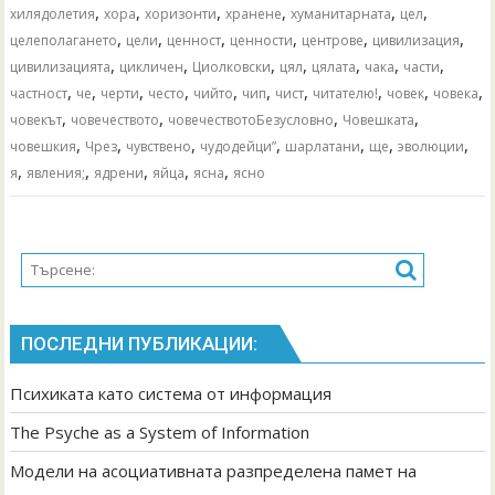
,
,
,
,
,
,
хилядолетия
хора
хоризонти
хранене
хуманитарната
цел
,
,
,
,
,
,
целеполагането
цели
ценност
ценности
центрове
цивилизация
,
,
,
,
,
,
,
цивилизацията
цикличен
Циолковски
цял
цялата
чака
части
,
,
,
,
,
,
,
,
,
,
частност
че
черти
често
чийто
чип
чист
читателю!
човек
човека
,
,
,
,
човекът
човечеството
човечествотоБезусловно
Човешката
,
,
,
,
,
,
,
човешкия
Чрез
чувствено
чудодейци”
шарлатани
ще
эволюции
,
,
,
,
,
я
явления;
ядрени
яйца
ясна
ясно
ПОСЛЕДНИ ПУБЛИКАЦИИ:
Психиката като система от информация
The Psyche as a System of Information
Модели на асоциативната разпределена памет на