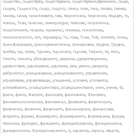
,
,
,
,
,
същество
съществува
съществуване
съществуванеДвижение
същи
,
,
,
,
,
,
,
,
,
същия
Същността
също
същото
сянка
тази
така
такава
такива
,
,
,
,
,
,
,
,
такова
такъв
талантливите
там
творческата
творчески
твърдят
те
,
,
,
,
,
,
тежкък
Тези
телесни
температури
темпове
теоретична
,
,
,
,
,
теоретичните
теории
терминът
техники
технологии
,
,
,
,
,
,
,
,
,
технологичното
тип
тиражира
То
това
Този
Той
топлите
точка
,
,
,
,
,
трансформация
трансхуманистична
тренировки
трудни
Трудно
,
,
,
,
,
,
,
,
,
трябва
тук
тупик
Турчин
търсената
търсим
Тюринг
тя
тяло
,
,
,
,
,
Тялото
тяхната
убеждението
уверени
удовлетворение
,
,
,
,
,
,
удоволствие
удължаване
удължим
ума
умело
умората
,
,
,
,
умПроектът
унищожаване
унищожаването
управление
,
,
,
,
,
управлявам
управляващи
усещания
условия
условията
,
,
,
,
,
,
успехиВажно
усъвършенствал
усъвършенстване
учен
учени
Ф
,
,
,
,
,
,
факта
факти
Фактите
фантазия
фантазията
Феномен
,
,
,
,
феноменологическия
феноменът
физикаНа
физическата
,
,
,
,
,
физически
физични
физичните
финансиране
финансови
,
,
,
,
,
,
формата
форми
формирало
формирането
формирани
форум
,
,
,
,
,
Френски
функции:
функциите
функцииШироки
функционална
,
,
,
,
,
,
функционални
Функционирането
Х
характер
хареса
хвърля