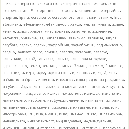
,
,
,
,
,
езика
езотерично
екологично
експериментален
екстремални
,
,
,
,
,
екстремалните
Електорнния
електронен
елементите
енергийна
,
,
,
,
,
,
,
,
енергия
Ерата
естествено
естественото
етап
етапи
етапите
Ето
,
,
,
,
,
,
,
ефективни
ефективния
ефективност
жажда
жертва
живата
живее
,
,
,
,
,
,
живите
живот
живота
животворната
животните
жизнените
,
,
,
,
,
,
,
житейска
житейски
за
Забелязвам
зависимо
заглавие
загуба
,
,
,
,
,
,
загубата
задача
задачи
задгробния
задълбочени
задължително
,
,
,
,
,
,
,
заедно
заливат
залог
замяна
запазва
записали
заплаха
,
,
,
,
,
,
,
започнало
застой
затънала
защита
защо
заяви
здраве
,
,
,
,
,
,
,
здравословно
земен
земната
земния
Земята
знамето
Знанието
,
,
,
,
,
,
,
,
значение
и
идва
идеи
идентичност
идеология
идея
Идеята
,
,
,
,
,
,
избавено
изброят
известни
известния
извънредно
изграждането
,
,
,
,
,
,
,
изгубила
Изд
издигне
изисква
изискват
изключително
изкуствен
,
,
,
,
,
,
изкуствения
изкуствено
излиза
излизането
излишък
изменение
,
,
,
,
,
изменението
изобрети
изофункционалните
изпитваме
изпрати
,
,
,
,
,
,
изпълнението
изражение
изразява
изследване
изтласква
или
,
,
,
,
,
,
,
,
илюстрираме
им
има
имаме
имат
именно
името
имплантиран
,
,
,
,
инвалидната
инвариантност
индивидуална
индивидуалния
,
,
,
,
,
,
инстинкти
инсулт
интегрален
интегрални
интелект
интелектуални