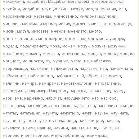
,
,
,
,
,
маханизми
мащабите
Мащабът
мегапроект
мегатехнологии
,
,
,
,
,
,
медийни
медийно
медицинските
между
международния
мен
,
,
,
,
,
меркантилност
местенца
мигновенно
милиона
милиони
,
,
,
,
,
,
миналия
минимализираме
мисия
мислене
мисленето
мислещо
,
,
,
,
,
,
мисли
мисъл
митовете
мнение
мнението
много
,
,
,
,
,
,
многоклетъчните
многомерни
множество
мога
могат
модел
,
,
,
,
,
,
,
модели
моделирането
може
можем
мозък
мозъка
мозъчни
,
,
,
,
,
,
,
мозъчните
момент
момента
мотивацията
мощен
мощни
мощно
,
,
,
,
,
,
,
мощност
мощността
му
мутации
място
на
набелязва
,
,
,
,
,
,
наброяващо
надеждни
надеждността
надяваме
най
найважната
,
,
,
,
,
Найважните
найвероятно
найвисша
найдобрия
наличието
,
,
,
,
,
Налични
намира
намираме
нанотехнологии
направление
,
,
,
,
,
,
напредъкът
например
Напротив
нараства
нарастване
наред
,
,
,
,
,
,
наричаме
наричано
наричат
нарушението
нас
наскоро
,
,
,
,
,
,
настоящем
настоящият
настъпващата
настъпи
насърчи
насъщни
,
,
,
,
,
,
,
нататък
нататъшни
науката
наукатаНо
науки
научен
научната
,
,
,
,
,
,
научни
научно
научното
началници
началниците
начало
,
,
,
,
,
,
,
,
началото
начин
начина
начини
нашата
наше
НБИКС
не
,
,
,
,
небиологичен
небиологични
небитието
невиждаща