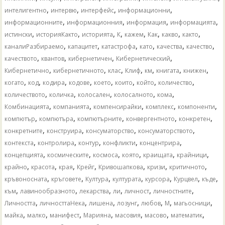
,
,
,
,
интелигентно
интервю
интерфейс
информационни
,
,
,
,
информационните
информационния
информация
информацията
,
,
,
,
,
,
,
,
истински
историяКакто
историята
К
кажем
Как
какво
както
,
,
,
,
,
,
каналиРазбираемо
капацитет
катастрофа
като
качества
качество
,
,
,
,
качеството
квантов
кибернетичен
Кибернетический
,
,
,
,
,
,
,
Кибернетично
кибернетичното
клас
Клиф
км
книгата
книжен
,
,
,
,
,
,
,
,
когато
код
кодира
кодове
което
които
който
количество
,
,
,
,
,
количеството
количка
колосален
колосалното
кома
,
,
,
,
,
Комбинацията
компанията
компенсирайки
комплекс
компоненти
,
,
,
,
,
компютър
компютъра
компютърните
конвергентното
конкретен
,
,
,
,
конкретните
конструира
консуматорство
консуматорството
,
,
,
,
,
контекста
контролира
контур
конфликти
концентрира
,
,
,
,
,
,
концепцията
космическите
космоса
която
краищата
крайници
,
,
,
,
,
,
,
крайно
красота
края
Крейг
Кривошапкова
кризи
критичното
,
,
,
,
,
,
,
кръвоносната
кръговете
Култура
културата
курсора
Курцвел
къде
,
,
,
,
,
,
към
лавинообразното
лекарства
ли
личност
личностните
,
,
,
,
,
,
,
Личността
личносттаНека
лишена
лозунг
любов
М
магьосници
,
,
,
,
,
,
,
майка
малко
манифест
Марияна
масовия
масово
математик