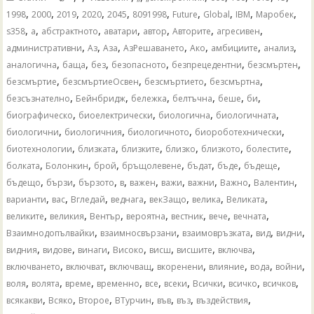
,
,
,
,
,
,
,
,
,
,
1998
2000
2019
2020
2045
8091998
Future
Global
IBM
Mаробек
,
,
,
,
,
,
,
s358
а
абстрактното
аватари
автор
Авторите
агресивен
,
,
,
,
,
,
,
административни
Аз
Аза
АзРешаването
Ако
амбициите
анализ
,
,
,
,
,
,
аналогична
баща
без
безопасното
безпрецедентни
безсмъртен
,
,
,
,
безсмъртие
безсмъртиеОсвен
безсмъртието
безсмъртна
,
,
,
,
,
,
безсъзнателно
Бейнбридж
бележка
белтъчна
беше
би
,
,
,
,
биографическо
биоелектрически
биологична
биологичната
,
,
,
,
биологични
биологичния
биологичното
биороботехнически
,
,
,
,
,
,
биотехнологии
близката
близките
близко
близкото
болестите
,
,
,
,
,
,
,
болката
Болонкин
брой
бръщолевене
бъдат
бъде
бъдеще
,
,
,
,
,
,
,
,
,
бъдещо
бързи
бързото
в
важен
важи
важни
Важно
Валентин
,
,
,
,
,
,
,
варианти
вас
Вгледай
веднага
векЗащо
велика
Великата
,
,
,
,
,
,
,
великите
великия
Вентър
вероятна
вестник
вече
вечната
,
,
,
,
,
Взаимнодопълвайки
взаимносвързани
взаимовръзката
вид
видни
,
,
,
,
,
,
,
видния
видове
винаги
Високо
висш
висшите
включва
,
,
,
,
,
,
,
включването
включват
включващ
вкоренени
влияние
вода
войни
,
,
,
,
,
,
,
,
,
воля
волята
време
временно
все
всеки
Всички
всичко
всичков
,
,
,
,
,
,
,
всякакви
Всяко
Второе
ВТурчин
във
въз
въздействия