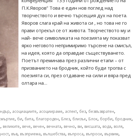
конференция ” 135 години от рождението на
П.К.Яворов” Това е един нов поглед над
творчеството и вечно търсещия дух на поета.
Яворов слага край на живота си , но това не го
прави отрекъл се от живота. Творчеството му и
най- вече символиката на поезията му показват
ярко неговото непримиримо търсене на смисъл,
на идея, която да оправдае съществуването.
Поетът преминава през различни етапи – от
призванието на бродник, който буди трогва с
поезията си, през отдаване на сили и вяра пред
олтара на…
,
,
,
,
,
,
андър
асоциациите
асоциираме
аспект
без
безвъзвратен
,
,
,
,
,
,
,
,
,
смъртие
би
бита
благороден
Блез
близък
Блок
борби
бродник
,
,
,
,
,
,
,
,
,
,
е
великите
вече
вечен
вечната
вечно
ви
висшата
вода
воля
,
,
,
,
,
,
,
ност
във
възприема
вълшебства
въпроса
въпроси
вървим