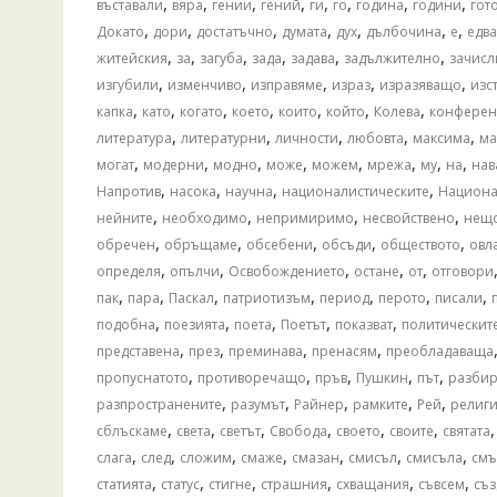
,
,
,
,
,
,
,
,
въставали
вяра
гении
гений
ги
го
година
години
гот
,
,
,
,
,
,
,
Докато
дори
достатъчно
думата
дух
дълбочина
е
едва
,
,
,
,
,
,
житейския
за
загуба
зада
задава
задължително
зачисл
,
,
,
,
,
изгубили
изменчиво
изправяме
израз
изразяващо
изс
,
,
,
,
,
,
,
капка
като
когато
което
които
който
Колева
конферен
,
,
,
,
,
литература
литературни
личности
любовта
максима
ма
,
,
,
,
,
,
,
,
могат
модерни
модно
може
можем
мрежа
му
на
нав
,
,
,
,
Напротив
насока
научна
националистическите
Национ
,
,
,
,
нейните
необходимо
непримиримо
несвойствено
нещ
,
,
,
,
,
обречен
обръщаме
обсебени
обсъди
обществото
овл
,
,
,
,
,
определя
опълчи
Освобождението
остане
от
отговори
,
,
,
,
,
,
,
пак
пара
Паскал
патриотизъм
период
перото
писали
,
,
,
,
,
подобна
поезията
поета
Поетът
показват
политическит
,
,
,
,
представена
през
преминава
пренасям
преобладаваща
,
,
,
,
,
пропуснатото
противоречащо
пръв
Пушкин
път
разби
,
,
,
,
,
разпространените
разумът
Райнер
рамките
Рей
религ
,
,
,
,
,
,
сблъскаме
света
светът
Свобода
своето
своите
святата
,
,
,
,
,
,
,
слага
след
сложим
смаже
смазан
смисъл
смисъла
смъ
,
,
,
,
,
,
статията
статус
стигне
страшния
схващания
съвсем
съз