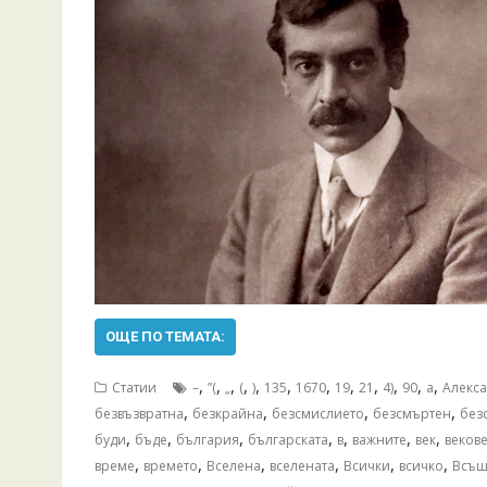
ОЩЕ ПО ТЕМАТА:
,
,
,
,
,
,
,
,
,
,
,
,
Статии
–
”(
„
(
)
135
1670
19
21
4)
90
а
Алекс
,
,
,
,
безвъзвратна
безкрайна
безсмислието
безсмъртен
без
,
,
,
,
,
,
,
буди
бъде
българия
българската
в
важните
век
веков
,
,
,
,
,
,
време
времето
Вселена
вселената
Всички
всичко
Всъщ