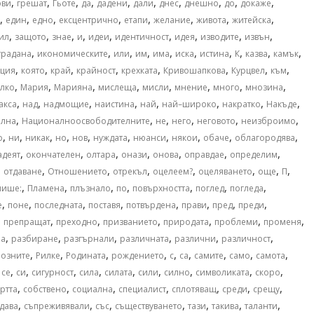
,
,
,
,
,
,
,
,
,
,
ови
грешат
Гьоте
да
дадени
дали
днес
днешно
до
докаже
,
,
,
,
,
,
,
,
един
едно
ексцентрично
етапи
желание
живота
житейска
,
,
,
,
,
,
,
,
,
ил
защото
знае
и
идеи
идентичност
идея
изводите
извън
,
,
,
,
,
,
,
,
,
,
традана
икономическите
или
им
има
иска
истина
К
казва
камък
,
,
,
,
,
,
,
,
ция
която
край
крайност
крехката
Кривошапкова
Курцвел
към
,
,
,
,
,
,
,
,
лко
Мария
Марияна
мислеща
мисли
мнение
много
мнозина
,
,
,
,
,
,
,
,
акса
над
надмощие
наистина
най
най–широко
накратко
Накъде
,
,
,
,
,
,
ална
Националноосвободителните
не
него
неговото
неизброимо
,
,
,
,
,
,
,
,
,
,
о
ни
никак
но
нов
нуждата
нюанси
някои
обаче
облагородява
,
,
,
,
,
,
,
адеят
окончателен
олтара
онази
онова
оправдае
определим
,
,
,
,
,
,
,
,
отдаване
Отношението
отрекъл
оцелеем?
оцеляването
още
П
,
,
,
,
,
,
,
пише:
Пламена
плъзнало
по
повърхността
поглед
погледа
,
,
,
,
,
,
,
,
е
поне
последната
поставя
потвърдена
прави
пред
преди
,
,
,
,
,
,
,
препращат
преходно
призванието
природата
проблеми
променя
,
,
,
,
,
,
ра
разбиране
разгърнали
различната
различни
различност
,
,
,
,
,
,
,
,
,
иозните
Рилке
Родината
рождението
с
са
самите
само
самота
,
,
,
,
,
,
,
,
,
,
се
си
сигурност
сила
силата
сили
силно
символиката
скоро
,
,
,
,
,
,
,
ртта
собствено
социална
специалист
сплотяващ
среди
срещу
,
,
,
,
,
,
,
дава
съпреживявали
със
съществуването
тази
такива
таланти