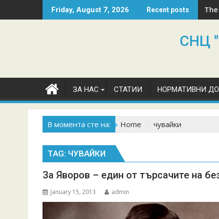
Skip
The
Friday, August 7, 2026
Recent posts
to
content
СНЦ "
ЗА НАС
СТАТИИ
НОРМАТИВНИ Д
В момента сте на:
Home
чувайки
TAG:
ЧУВАЙКИ
За Яворов – един от търсачите на б
January 15, 2013
admin