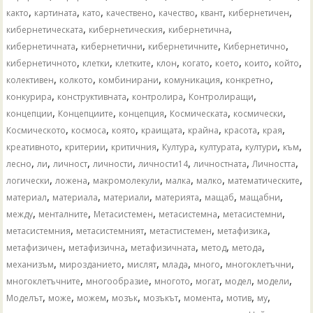
,
,
,
,
,
,
,
както
картината
като
качествено
качество
квант
кибернетичен
,
,
,
кибернетическата
кибернетическия
кибернетична
,
,
,
,
кибернетичната
кибернетични
кибернетичните
Кибернетично
,
,
,
,
,
,
,
,
кибернетичното
клетки
клетките
клон
когато
което
които
който
,
,
,
,
,
колективен
колкото
комбинирани
комуникация
конкретно
,
,
,
,
конкурира
конструктивната
контролира
Контролиращи
,
,
,
,
,
концепции
Концепциите
концепция
Космическата
космически
,
,
,
,
,
,
,
Космическото
космоса
която
краищата
крайна
красота
края
,
,
,
,
,
,
,
креативното
критерии
критичния
Култура
културата
култури
към
,
,
,
,
,
,
,
лесно
ли
личност
личности
личности14
личностната
Личността
,
,
,
,
,
,
логически
ложена
макромолекули
малка
малко
математическите
,
,
,
,
,
,
материал
материала
материали
материята
мащаб
мащабни
,
,
,
,
,
между
менталните
Метасистемен
метасистемна
метасистемни
,
,
,
,
метасистемния
метасистемният
метастистемен
метафизика
,
,
,
,
,
метафизичен
метафизична
метафизичната
метод
метода
,
,
,
,
,
,
механизъм
мирозданието
мислят
млада
много
многоклетъчни
,
,
,
,
,
,
многоклетъчните
многообразие
многото
могат
модел
модели
,
,
,
,
,
,
,
,
Моделът
може
можем
мозък
мозъкът
момента
мотив
му