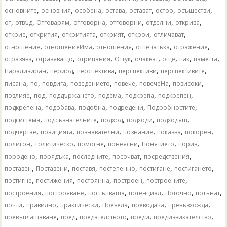
,
,
,
,
,
,
,
основните
основния
особена
остава
остават
остро
осъществи
,
,
,
,
,
,
,
от
отвъд
Отговарям
отговорна
отговорни
отделни
открива
,
,
,
,
,
,
открие
открития
откритията
открият
открои
отличават
,
,
,
,
,
отношение
отношениеИма
отношения
отпечатъка
отражение
,
,
,
,
,
,
,
,
отразява
отразяващо
отрицания
Оттук
очакват
още
пак
паметта
,
,
,
,
,
Парализиран
период
перспектива
перспективи
перспективите
,
,
,
,
,
,
,
писана
по
повдига
поведението
повече
повечеНа
повисоки
,
,
,
,
,
,
повлияе
под
поддържането
подема
подкрепа
подкрепен
,
,
,
,
,
подкрепена
подобава
подобна
подредени
Подробностите
,
,
,
,
,
подсистема
подсъзнателните
подход
подходи
подходящ
,
,
,
,
,
,
подчертае
позицията
познавателни
познание
показва
покорен
,
,
,
,
,
,
полигон
политическо
помогне
понеясни
Понятието
порив
,
,
,
,
,
породено
порядъка
последните
посочват
посредствения
,
,
,
,
,
,
поставен
Поставени
поставя
постепенно
постигане
постигането
,
,
,
,
,
постигне
постижения
постоянна
построен
построените
,
,
,
,
,
,
построения
построяване
постъпваща
потенциал
Поточно
потънат
,
,
,
,
,
,
почти
правилно
практически
Превела
преводача
превъзхожда
,
,
,
,
,
превъплащаване
пред
предателството
преди
предизвикателство