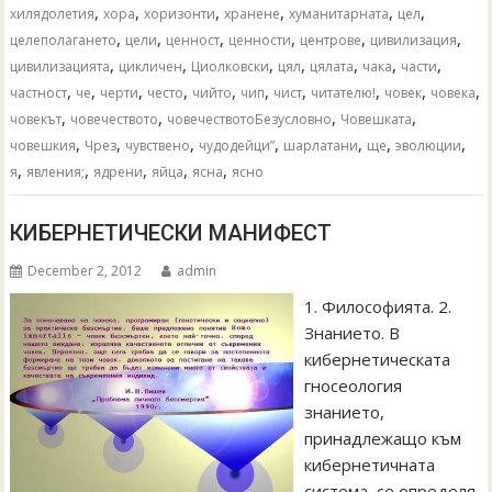
,
,
,
,
,
,
хилядолетия
хора
хоризонти
хранене
хуманитарната
цел
,
,
,
,
,
,
целеполагането
цели
ценност
ценности
центрове
цивилизация
,
,
,
,
,
,
,
цивилизацията
цикличен
Циолковски
цял
цялата
чака
части
,
,
,
,
,
,
,
,
,
,
частност
че
черти
често
чийто
чип
чист
читателю!
човек
човека
,
,
,
,
човекът
човечеството
човечествотоБезусловно
Човешката
,
,
,
,
,
,
,
човешкия
Чрез
чувствено
чудодейци”
шарлатани
ще
эволюции
,
,
,
,
,
я
явления;
ядрени
яйца
ясна
ясно
КИБЕРНЕТИЧЕСКИ МАНИФЕСТ
December 2, 2012
admin
1. Философията. 2.
Знанието. В
кибернетическата
гносеология
знанието,
принадлежащо към
кибернетичната
система, се определя