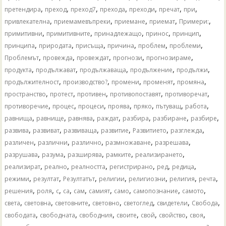
,
,
,
,
,
,
,
претендира
преход
преход7
прехода
преходи
пречат
при
,
,
,
,
,
привлекателна
приемамевъпреки
приемане
приемат
Примери:
,
,
,
,
,
примитивни
примитивните
принадлежащо
принос
принцип
,
,
,
,
,
,
принципа
природата
присъща
причина
проблем
проблеми
,
,
,
,
,
Проблемът
провежда
провеждат
прогнози
прогнозираме
,
,
,
,
,
продукта
продължават
продължаваща
продължение
продължи
,
,
,
,
,
продължителност
производство?
промени
променят
промяна
,
,
,
,
,
пространство
протест
противен
противопоставят
противоречат
,
,
,
,
,
,
,
противоречие
процес
процеси
проява
пряко
пътуващ
работа
,
,
,
,
,
,
,
равнища
равнище
равнява
раждат
разбира
разбиране
разбире
,
,
,
,
,
,
развива
развиват
развиваща
развитие
Развитието
разглежда
,
,
,
,
,
различен
различни
различно
размножаване
разрешава
,
,
,
,
,
разрушава
разума
разширява
рамките
реализирането
,
,
,
,
,
,
реализират
реално
реалността
регистрирано
ред
редица
,
,
,
,
,
,
,
режими
резултат
Резултатът
религии
религиозни
религия
речта
,
,
,
,
,
,
,
,
,
решения
роля
с
са
сам
самият
само
самопознание
самото
,
,
,
,
,
,
,
света
световна
световните
световно
светоглед
свидетели
Свобода
,
,
,
,
,
,
,
свободата
свободната
свободния
своите
свой
свойство
своя