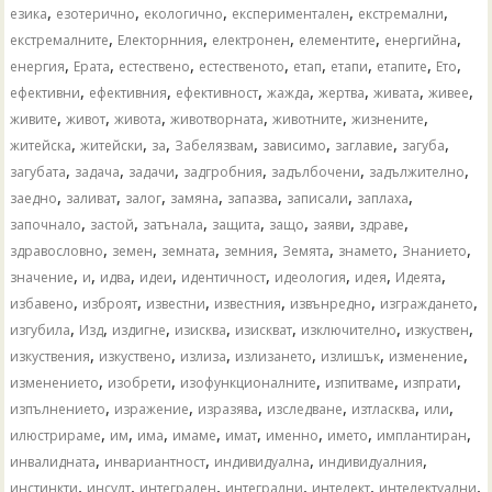
,
,
,
,
,
езика
езотерично
екологично
експериментален
екстремални
,
,
,
,
,
екстремалните
Електорнния
електронен
елементите
енергийна
,
,
,
,
,
,
,
,
енергия
Ерата
естествено
естественото
етап
етапи
етапите
Ето
,
,
,
,
,
,
,
ефективни
ефективния
ефективност
жажда
жертва
живата
живее
,
,
,
,
,
,
живите
живот
живота
животворната
животните
жизнените
,
,
,
,
,
,
,
житейска
житейски
за
Забелязвам
зависимо
заглавие
загуба
,
,
,
,
,
,
загубата
задача
задачи
задгробния
задълбочени
задължително
,
,
,
,
,
,
,
заедно
заливат
залог
замяна
запазва
записали
заплаха
,
,
,
,
,
,
,
започнало
застой
затънала
защита
защо
заяви
здраве
,
,
,
,
,
,
,
здравословно
земен
земната
земния
Земята
знамето
Знанието
,
,
,
,
,
,
,
,
значение
и
идва
идеи
идентичност
идеология
идея
Идеята
,
,
,
,
,
,
избавено
изброят
известни
известния
извънредно
изграждането
,
,
,
,
,
,
,
изгубила
Изд
издигне
изисква
изискват
изключително
изкуствен
,
,
,
,
,
,
изкуствения
изкуствено
излиза
излизането
излишък
изменение
,
,
,
,
,
изменението
изобрети
изофункционалните
изпитваме
изпрати
,
,
,
,
,
,
изпълнението
изражение
изразява
изследване
изтласква
или
,
,
,
,
,
,
,
,
илюстрираме
им
има
имаме
имат
именно
името
имплантиран
,
,
,
,
инвалидната
инвариантност
индивидуална
индивидуалния
,
,
,
,
,
,
инстинкти
инсулт
интегрален
интегрални
интелект
интелектуални