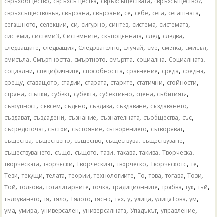
,
,
,
,
свръхобщество
свръхсъщества
свръхсъществата
свръхсъщество?
,
,
,
,
,
,
,
свръхсъществовъв
свързана
свързани
се
себе
сега
сегашната
,
,
,
,
,
,
,
сегашното
селекции
си
сигурно
синтез
система
системата
,
,
,
,
,
,
системи
системи3
Системните
скъпоценната
след
следва
,
,
,
,
,
,
,
следващите
следващия
Следователно
случай
сме
сметка
смисъл
,
,
,
,
,
,
смисъла
Смъртността
смъртното
смъртта
социална
Социалната
,
,
,
,
,
,
социални
специфичните
способността
сравнение
среда
средна
,
,
,
,
,
,
,
срещу
ставащото
стадии
старата
старите
статични
стойности
,
,
,
,
,
,
,
страна
стъпки
субект
субекта
субективно
сцена
събитията
,
,
,
,
,
,
съвкупност
съвсем
съдено
създава
създаване
създаването
,
,
,
,
,
,
създават
създадени
съзнание
съзнателната
съобщества
със
,
,
,
,
,
съсредоточат
състои
състояние
сътворението
сътворяват
,
,
,
,
,
същества
съществено
същество
съществува
съществуване
,
,
,
,
,
,
,
съществуването
също
същото
тази
такава
такива
Творческа
,
,
,
,
,
,
творческата
творчески
Творческият
творческо
Творческото
те
,
,
,
,
,
,
,
,
,
Тези
текущи
телата
теории
технологиите
То
това
тогава
Този
,
,
,
,
,
,
,
,
Той
толкова
тоталитарните
точка
традиционните
трябва
тук
тъй
,
,
,
,
,
,
,
,
,
,
тълкуването
тя
тяло
Тялото
тясно
тях
у
улица
улицаТова
ум
,
,
,
,
,
,
ума
умира
универсален
универсалната
Упадъкът
управление