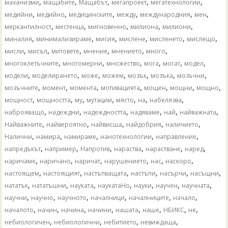
,
,
,
,
,
маханизми
мащабите
Мащабът
мегапроект
мегатехнологии
,
,
,
,
,
,
медийни
медийно
медицинските
между
международния
мен
,
,
,
,
,
меркантилност
местенца
мигновенно
милиона
милиони
,
,
,
,
,
,
миналия
минимализираме
мисия
мислене
мисленето
мислещо
,
,
,
,
,
,
мисли
мисъл
митовете
мнение
мнението
много
,
,
,
,
,
,
многоклетъчните
многомерни
множество
мога
могат
модел
,
,
,
,
,
,
,
модели
моделирането
може
можем
мозък
мозъка
мозъчни
,
,
,
,
,
,
,
мозъчните
момент
момента
мотивацията
мощен
мощни
мощно
,
,
,
,
,
,
,
мощност
мощността
му
мутации
място
на
набелязва
,
,
,
,
,
,
наброяващо
надеждни
надеждността
надяваме
най
найважната
,
,
,
,
,
Найважните
найвероятно
найвисша
найдобрия
наличието
,
,
,
,
,
Налични
намира
намираме
нанотехнологии
направление
,
,
,
,
,
,
напредъкът
например
Напротив
нараства
нарастване
наред
,
,
,
,
,
,
наричаме
наричано
наричат
нарушението
нас
наскоро
,
,
,
,
,
,
настоящем
настоящият
настъпващата
настъпи
насърчи
насъщни
,
,
,
,
,
,
,
нататък
нататъшни
науката
наукатаНо
науки
научен
научната
,
,
,
,
,
,
научни
научно
научното
началници
началниците
начало
,
,
,
,
,
,
,
,
началото
начин
начина
начини
нашата
наше
НБИКС
не
,
,
,
,
небиологичен
небиологични
небитието
невиждаща