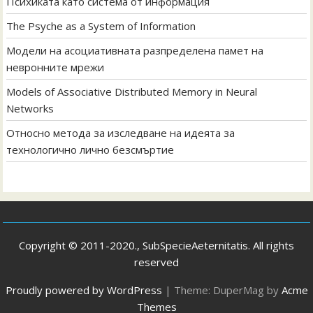
Психиката като система от информация
The Psyche as a System of Information
Модели на асоциативната разпределена памет на
невронните мрежи
Models of Associative Distributed Memory in Neural
Networks
Относно метода за изследване на идеята за
технологично лично безсмъртие
Copyright © 2011-2020., SubSpecieAeternitatis. All rights
reserved
Proudly powered by WordPress
|
Theme: DuperMag by
Acme
Themes