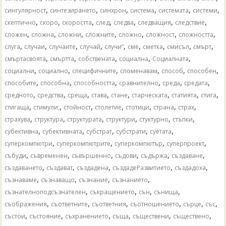
,
,
,
,
,
,
сингулярност
синтезирането
синхрон
система
системата
системи
,
,
,
,
,
,
,
скептично
скоро
скоростта
след
следва
следващия
следствие
,
,
,
,
,
,
,
сложен
сложна
сложни
сложните
сложно
сложност
сложността
,
,
,
,
,
,
,
,
,
слуга
случаи
случаите
случай
случи”
сме
сметка
смисъл
смърт
,
,
,
,
,
смъртасвоята
смъртта
собствената
социална
Социалната
,
,
,
,
,
,
социални
социално
специфичните
споменавам
способ
способен
,
,
,
,
,
,
способите
способна
способността
сравнително
среда
средата
,
,
,
,
,
,
,
,
средното
средства
среща
става
стане
старческата
статията
стига
,
,
,
,
,
,
,
стигаща
стимули;
стойност
столетие
стотици
страна
страх
,
,
,
,
,
,
страхува
структура
структурата
структури
стуктурно
стъпки
,
,
,
,
,
субективна
субективната
субстрат
субстрати
суетата
,
,
,
,
суперкомпютри
суперкомпютрите
суперкомпютър
суперпроект
,
,
,
,
,
,
събуди
съвременен
съвършенно
съдови
съдържа
създаване
,
,
,
,
,
създаването
създават
създадена
създадеРазвитието
създадоха
,
,
,
,
съзнаваме
съзнаващо
съзнание
съзнанието
,
,
,
,
съзнателноподсъзнателен
съкращението
сън
сънища
,
,
,
,
,
,
съображения
съответните
съответния
съотношението
сърце
със
,
,
,
,
,
,
състои
състояние
съхранението
съща
съществени
съществено