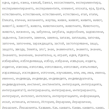
,
,
,
,
,
,
,
една
едно
езика
езика8
Езикът
екосистемите
експериментира
,
,
,
,
,
,
експериментирането
експериментите
елемент
епохата
ера
Ерата
,
,
,
,
,
,
естествените
естествения
естественият
естествено
етап
етапи
,
,
,
,
,
,
,
,
Етиката
етични
желанието
жертва
живее
живеят
живите
живот
,
,
,
,
,
,
живот12
живот15
живота
животинските
животните
Животното
,
,
,
,
,
,
,
животът
жизнено
за
забулена
загубата
задгробния
задоволени
,
,
,
,
,
,
,
задънена
Законите
замени
замяна
запази
заплашва
започва
,
,
,
,
,
,
започне
започнем
зараждащата
застой
застопоряване
защо
,
,
,
,
,
,
,
,
защото
звезда
Земята
зло?
знае
знаменател:
знамето
знание
,
,
,
,
,
,
,
Знанието
значение
значителна
и
играят
идея
Идеята
,
,
,
,
,
,
избирайки
избледняваща
избор
избрани
извърши
издига
,
,
,
,
,
,
издигне
изисква
използва
използване
използват
изпълняват
,
,
,
,
,
,
,
,
изразяващо
изследване
източник
изучаваме
или
им
има
имена
,
,
,
,
,
именно
индивида
индивиди
индивидите
индивидуалната
,
,
,
,
,
индивидуалния
инстинкт
инстинктите
интеграция
интеграцията
,
,
,
,
интеграцията10
интегрираната
интегриране
интегрираното
,
,
,
,
,
интегрират
интелект
интелекта
интерпретациите
информация
,
,
,
,
,
,
искат
истината
истинно
История
йерархии
йерархични
,
,
,
,
,
,
,
,
йерархия:
Йерархията
Казваме
Как
каквато
Какви
каквито
какво