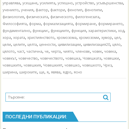
,
,
,
,
,
,
управлява
усещане
усилията
успешно
устройство
усъвършенства
,
,
,
,
,
,
учението
учения
фактор
фактори
фенотип
фенотипи
,
,
,
,
физиология
физическата
физическото
филогенезата
,
,
,
,
,
Философията
форма
формализацията
формиране
формирането
,
,
,
,
,
,
фундаментално
функции:
функциите
функция
характеристики
ход
,
,
,
,
,
,
,
хора
хората
християнството
хромозома
хромозоми
хумор
цел
,
,
,
,
,
,
,
цели
целите
целта
ценности
цивилизации
цивилизация20
цяло
,
,
,
,
,
,
,
,
,
цялото
част
частична
че
черта
чиято
членове
човек
човека
,
,
,
,
,
,
човекът
човечество
човечеството
човешка
Човешката
човешки
,
,
,
,
,
,
човешките
човешкия
Човешкият
човешко
човешкото
Чрез
,
,
,
,
,
,
ширина
широките
ще
я
явява
ядро
ясно
ПОСЛЕДНИ ПУБЛИКАЦИИ: