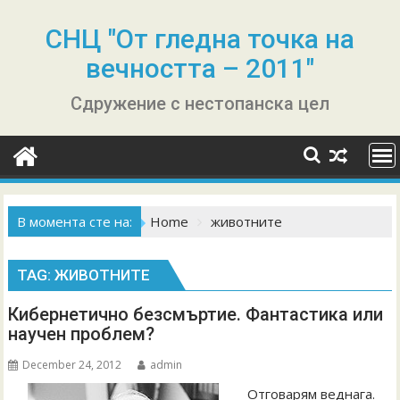
Skip
to
СНЦ "От гледна точка на
content
вечността – 2011"
Сдружение с нестопанска цел
В момента сте на:
Home
животните
TAG:
ЖИВОТНИТЕ
Кибернетично безсмъртие. Фантастика или
научен проблем?
December 24, 2012
admin
Отговарям веднага.