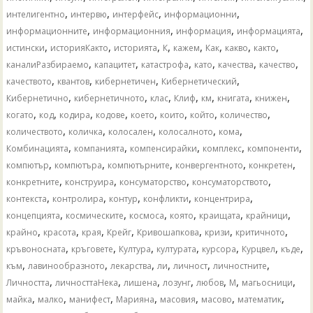
,
,
,
,
интелигентно
интервю
интерфейс
информационни
,
,
,
,
информационните
информационния
информация
информацията
,
,
,
,
,
,
,
,
истински
историяКакто
историята
К
кажем
Как
какво
както
,
,
,
,
,
,
каналиРазбираемо
капацитет
катастрофа
като
качества
качество
,
,
,
,
качеството
квантов
кибернетичен
Кибернетический
,
,
,
,
,
,
,
Кибернетично
кибернетичното
клас
Клиф
км
книгата
книжен
,
,
,
,
,
,
,
,
когато
код
кодира
кодове
което
които
който
количество
,
,
,
,
,
количеството
количка
колосален
колосалното
кома
,
,
,
,
,
Комбинацията
компанията
компенсирайки
комплекс
компоненти
,
,
,
,
,
компютър
компютъра
компютърните
конвергентното
конкретен
,
,
,
,
конкретните
конструира
консуматорство
консуматорството
,
,
,
,
,
контекста
контролира
контур
конфликти
концентрира
,
,
,
,
,
,
концепцията
космическите
космоса
която
краищата
крайници
,
,
,
,
,
,
,
крайно
красота
края
Крейг
Кривошапкова
кризи
критичното
,
,
,
,
,
,
,
кръвоносната
кръговете
Култура
културата
курсора
Курцвел
къде
,
,
,
,
,
,
към
лавинообразното
лекарства
ли
личност
личностните
,
,
,
,
,
,
,
Личността
личносттаНека
лишена
лозунг
любов
М
магьосници
,
,
,
,
,
,
,
майка
малко
манифест
Марияна
масовия
масово
математик