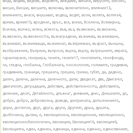
,
,
,
,
,
,
,
,
вида
видим
видове
видовете
виждаме
винаги
вирусите
Високо
,
,
,
,
,
,
висше
Висши
висшите
включва
включително
влияние13
,
,
,
,
,
,
,
,
влиянието
внася
внушават
водещ
водят
воля
волята
волята4
,
,
,
,
,
,
,
,
време
време19
вродени:
връх:
все
всеки
Вселена
Всемирна
,
,
,
,
,
,
,
,
Всички
всичко
всяка
всякога
във
въз
възможен
възможни
,
,
,
,
,
възможно
възможността
възнаградени
възниква
възникване
,
,
,
,
,
,
възникват
възникващи
възникнат
възприеман
възраст
външна
,
,
,
,
,
,
,
въображение
Въпреки
въпроси
върха
върху
вътрешните
вярата
,
,
,
,
,
,
гарантиране
генерира
гените
гените17
генотипите
генофонда
,
,
,
,
,
,
,
ги
гледна
глобална
Глобалната
гносеология
големите
градивни
,
,
,
,
,
,
,
,
градивния
граници
грешката
грешки
грижи
губят
да
дадено
,
,
,
,
,
,
,
,
далеч
далече
далечна
далечното
дали
двадесет
две
Двигател
,
,
,
,
,
двигателят
деградация
действие
действителността
действията
,
,
,
,
,
,
,
,
деление
десет
Детайлното
длъжна“
дневния
днес
Днешните
до
,
,
,
,
,
,
добре
добро
доброволна
доведе
доктрината
допълнението
,
,
,
,
,
,
,
,
дори
достигне
друг
друга
други
Другият
душа
душата
,
,
,
,
,
,
дълбочина
дължи
е
еволюционна
еволюционни
еволюционно
,
,
,
,
еволюционнобиологичен
еволюция
Еволюция16
еволюция9
,
,
,
,
,
,
,
Еволюцията
един
единен
единици
единна
единно
единственият