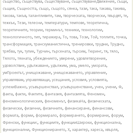
,
,
,
,
,
същество
съществува
съществуване
съществуванеДвижение
същи
,
,
,
,
,
,
,
,
,
същия
Същността
също
същото
сянка
тази
така
такава
такива
,
,
,
,
,
,
,
,
такова
такъв
талантливите
там
творческата
творчески
твърдят
те
,
,
,
,
,
,
тежкък
Тези
телесни
температури
темпове
теоретична
,
,
,
,
,
теоретичните
теории
терминът
техники
технологии
,
,
,
,
,
,
,
,
,
технологичното
тип
тиражира
То
това
Този
Той
топлите
точка
,
,
,
,
,
трансформация
трансхуманистична
тренировки
трудни
Трудно
,
,
,
,
,
,
,
,
,
трябва
тук
тупик
Турчин
търсената
търсим
Тюринг
тя
тяло
,
,
,
,
,
Тялото
тяхната
убеждението
уверени
удовлетворение
,
,
,
,
,
,
удоволствие
удължаване
удължим
ума
умело
умората
,
,
,
,
умПроектът
унищожаване
унищожаването
управление
,
,
,
,
,
управлявам
управляващи
усещания
условия
условията
,
,
,
,
,
,
успехиВажно
усъвършенствал
усъвършенстване
учен
учени
Ф
,
,
,
,
,
,
факта
факти
Фактите
фантазия
фантазията
Феномен
,
,
,
,
феноменологическия
феноменът
физикаНа
физическата
,
,
,
,
,
физически
физични
физичните
финансиране
финансови
,
,
,
,
,
,
формата
форми
формирало
формирането
формирани
форум
,
,
,
,
,
Френски
функции:
функциите
функцииШироки
функционална
,
,
,
,
,
,
функционални
Функционирането
Х
характер
хареса
хвърля