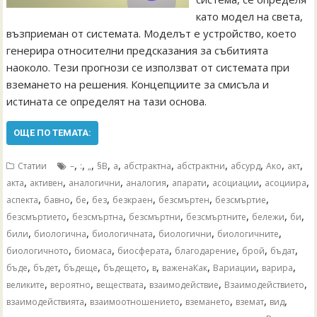
като модел на света,
възприеман от системата. Моделът е устройство, което
генерира относителни предсказания за събитията
наоколо. Тези прогнози се използват от системата при
вземането на решения. Концепциите за смисъла и
истината се определят на тази основа.
ОЩЕ ПО ТЕМАТА:
,
,
,
,
,
,
,
,
,
,
Статии
–
:
„
§В
а
абстрактна
абстрактни
абсурд
Ако
акт
,
,
,
,
,
,
,
акта
активен
аналогични
аналогия
апарати
асоциации
асоциира
,
,
,
,
,
,
,
аспекта
бавно
бе
без
безкраен
безсмъртен
безсмъртие
,
,
,
,
,
,
безсмъртието
безсмъртна
безсмъртни
безсмъртните
бележи
би
,
,
,
,
,
били
биологична
биологичната
биологични
биологичните
,
,
,
,
,
,
биологичното
биомаса
биосферата
благодарение
брой
бъдат
,
,
,
,
,
,
,
,
бъде
бъдет
бъдеще
бъдещето
в
важенаКак
Вариации
варира
,
,
,
,
,
великите
вероятно
веществата
взаимодействие
Взаимодействието
,
,
,
,
,
взаимодействията
взаимоотношението
вземането
вземат
вид