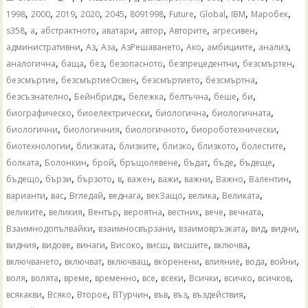
,
,
,
,
,
,
,
,
,
,
1998
2000
2019
2020
2045
8091998
Future
Global
IBM
Mаробек
,
,
,
,
,
,
,
s358
а
абстрактното
аватари
автор
Авторите
агресивен
,
,
,
,
,
,
,
административни
Аз
Аза
АзРешаването
Ако
амбициите
анализ
,
,
,
,
,
,
аналогична
баща
без
безопасното
безпрецедентни
безсмъртен
,
,
,
,
безсмъртие
безсмъртиеОсвен
безсмъртието
безсмъртна
,
,
,
,
,
,
безсъзнателно
Бейнбридж
бележка
белтъчна
беше
би
,
,
,
,
биографическо
биоелектрически
биологична
биологичната
,
,
,
,
биологични
биологичния
биологичното
биороботехнически
,
,
,
,
,
,
биотехнологии
близката
близките
близко
близкото
болестите
,
,
,
,
,
,
,
болката
Болонкин
брой
бръщолевене
бъдат
бъде
бъдеще
,
,
,
,
,
,
,
,
,
бъдещо
бързи
бързото
в
важен
важи
важни
Важно
Валентин
,
,
,
,
,
,
,
варианти
вас
Вгледай
веднага
векЗащо
велика
Великата
,
,
,
,
,
,
,
великите
великия
Вентър
вероятна
вестник
вече
вечната
,
,
,
,
,
Взаимнодопълвайки
взаимносвързани
взаимовръзката
вид
видни
,
,
,
,
,
,
,
видния
видове
винаги
Високо
висш
висшите
включва
,
,
,
,
,
,
,
включването
включват
включващ
вкоренени
влияние
вода
войни
,
,
,
,
,
,
,
,
,
воля
волята
време
временно
все
всеки
Всички
всичко
всичков
,
,
,
,
,
,
,
всякакви
Всяко
Второе
ВТурчин
във
въз
въздействия