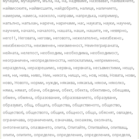
,
,
,
,
,
,
,
,
мутации
мутациите
мъла
на
​​на
надяваме
назовават
Найважните
,
,
,
,
,
найвисоките
найвисшите
найдобрите
налице
наличието
,
,
,
,
,
,
намерим
намеса
наоколо
направи
напредъка
например
,
,
,
,
,
,
,
,
напълно
напъхан
нарече
наричаме
нас
науката
науки
научни
,
,
,
,
,
,
,
,
научния
начало
началото
нашата
наше
нашите
не
невярно
,
,
,
,
,
,
него11
Неговата
негови
неговото
нежелателно
неизбежно:
,
,
,
,
неизбежността
неизменен
неизменност
Неинтегрираната
,
,
,
,
,
нейната
нелепост
необходим
необходима
необходимост
,
,
,
,
неограничен
неопределеността
непоклатима
непременно
,
,
,
,
,
,
неразделна
неразрешимо
нервна
нервната
несъвместими
нещо
,
,
,
,
,
,
,
,
,
,
,
,
нея
ни
нива
ниво
Ние
никога
нищо
но
нов
нова
Новата
нови
,
,
,
,
,
,
,
,
ново
Новото
норми
нужди
някаква
някакъв
някои
няколко
,
,
,
,
,
,
,
,
няма
нямат
обаче
обедини
обект
обекта
обективно
обещава
,
,
,
,
,
обмен
обмяна
образование
образованието
образуване
,
,
,
,
,
,
образуват
общ
общата
общества
общественото
общество
,
,
,
,
,
,
,
общество6
обществото
общия
общност
общо
обяснят
овладее
,
,
,
,
,
ограничава
ограничения
означава
окоажем
околната
,
,
,
,
,
,
онтогенезата
опазването
опита
Опитайте
Опитвайки
опитващ
,
,
,
,
,
,
опити
опитите
определен
определение
определения
определя