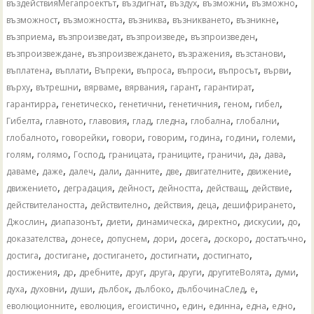
,
,
,
,
,
въздействияМегапроектът
въздигнат
въздух
възможни
възможно
,
,
,
,
,
възможност
възможността
възниква
възникването
възникне
,
,
,
,
възприема
възпроизведат
възпроизведе
възпроизведен
,
,
,
,
възпроизвеждане
възпроизвеждането
възражения
възстанови
,
,
,
,
,
,
,
въплатена
въплати
Въпреки
въпроса
въпроси
въпросът
върви
,
,
,
,
,
,
върху
вътрешни
вярваме
вярвания
гарант
гарантират
,
,
,
,
,
,
гарантирра
генетическо
генетични
генетичния
геном
гибел
,
,
,
,
,
,
,
Гибелта
главното
главовия
глад
гледна
глобална
глобални
,
,
,
,
,
,
,
глобалното
говорейки
говори
говорим
година
години
големи
,
,
,
,
,
,
,
,
голям
голямо
Господ
границата
границите
граничи
да
дава
,
,
,
,
,
,
,
,
даваме
даже
далеч
дали
данните
две
двигателните
движение
,
,
,
,
,
,
движението
деградация
дейност
дейността
действащ
действие
,
,
,
,
,
действителаността
действително
действия
деца
дешифрирането
,
,
,
,
,
,
,
Джослин
диапазонът
диети
динамическа
директно
дискусии
до
,
,
,
,
,
,
,
доказателства
донесе
допуснем
дори
досега
доскоро
достатъчно
,
,
,
,
,
достига
достигане
достигането
достигнати
достигнато
,
,
,
,
,
,
,
,
достижения
др
дребните
друг
друга
други
другитеВолята
думи
,
,
,
,
,
,
,
духа
духовни
души
дълбок
дълбоко
дълбочинаСлед
е
,
,
,
,
,
,
,
еволюционните
еволюция
егоистично
един
единна
една
едно