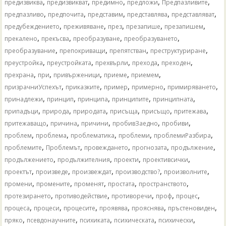
,
,
,
,
,
предизвиква
предизвикват
предимно
предложи
Предпазливите
,
,
,
,
,
предпазливо
предпочита
представим
представлява
представляват
,
,
,
,
,
предубеждението
преживяване
през
презапише
презапишем
,
,
,
,
прекалено
прекъсва
преобразуване
преобразуването
,
,
,
,
преобразувание
препокриващи
препятстван
преструктуриране
,
,
,
,
,
преустройка
преустройката
прехвърли
прехода
преходен
,
,
,
,
,
прехрана
при
привърженици
приеме
приемем
,
,
,
,
,
призрачниУспехът
приказките
пример
примерно
примиряването
,
,
,
,
,
принадлежи
принцип
принципа
принципите
принципната
,
,
,
,
,
,
припадъци
природа
природата
присъща
присъщо
притежава
,
,
,
,
,
притежаващо
причина
причини
пробивЗаедно
пробиви
,
,
,
,
,
проблем
проблема
проблематика
проблеми
проблемиРазбира
,
,
,
,
,
проблемите
Проблемът
провеждането
прогнозата
продължение
,
,
,
,
продължението
продължителния
проекти
проективсички
,
,
,
,
,
проектът
произведе
произвеждат
производство?
произволните
,
,
,
,
,
промени
промените
променят
простата
пространството
,
,
,
,
,
протезирането
противодействие
противоречи
проф
процес
,
,
,
,
,
,
процеса
процеси
процесите
проявява
прояснява
пръстеновиден
,
,
,
,
,
пряко
псевдонаучните
психиката
психическата
психически