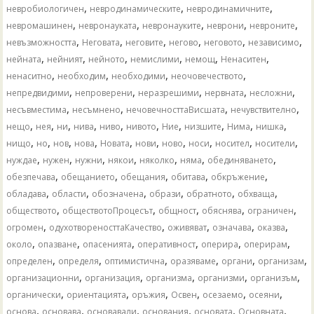
,
,
,
невробиологичен
невродинамическите
невродинамичните
,
,
,
,
,
невромашинен
невронауката
невронауките
неврони
невроните
,
,
,
,
,
,
невъзможността
Неговата
неговите
негово
неговото
независимо
,
,
,
,
,
,
нейната
нейният
нейното
немислими
немощ
Ненаситен
,
,
,
,
ненаситно
необходим
необходими
неочовечеството
,
,
,
,
,
непредвидими
непроверени
неразрешими
нервната
несложни
,
,
,
,
несъвместима
несъмнено
нечовечносттаВисшата
нечувствително
,
,
,
,
,
,
,
,
,
,
нещо
нея
ни
нива
ниво
нивото
Ние
низшите
Нима
нишка
,
,
,
,
,
,
,
,
,
,
нищо
но
нов
нова
Новата
нови
ново
носи
носител
носители
,
,
,
,
,
,
,
нуждае
нужен
нужни
някои
няколко
няма
обединяването
,
,
,
,
,
обезпечава
обещанието
обещания
обитава
обкръжение
,
,
,
,
,
,
обладава
области
обозначена
образи
обратното
обхваща
,
,
,
,
,
обществото
обществотоПроцесът
общност
обяснява
ограничен
,
,
,
,
,
огромен
одухотвореносттаКачество
оживяват
означава
оказва
,
,
,
,
,
,
около
опазване
опасенията
оперативност
оперира
оперирам
,
,
,
,
,
,
определен
определя
оптимистична
оразяваме
органи
организам
,
,
,
,
,
организационни
организация
организма
организми
организъм
,
,
,
,
,
,
органически
ориентацията
оръжия
Освен
осезаемо
осеяни
,
,
,
,
,
,
основа
основава
основавали
основания
основата
Основната