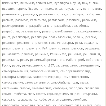
,
,
,
,
,
,
,
психическо
психични
психичните
публикуван
пункт
пък
пълна
,
,
,
,
,
,
,
,
,
първите
първия
Първо
път
пътешества
пътува
пътя
пътят
равен
,
,
,
,
,
,
равнозначно
радиация
радикалното
ражда
разбира
разбиране
,
,
,
,
,
,
развива
развитие
Развитието
разгледаме
различен
различни
,
,
,
,
разочарованията
разработването
разработи
разработка
,
,
,
,
,
разработки
разрешаване
разум
разумГлавният
разшифроването
,
,
,
,
,
,
ранга
реализация
реализира
реализирането
реални
реално
,
,
,
,
,
,
реалност
реалностто
реалностТова
Регистърът
реда
редиците
,
,
,
,
,
,
,
редки
резултат
резултати
Рей
религиозните
ресурси
решаване
,
,
,
,
,
,
решаването
решени
решение
Решението
решения
решенияОт
,
,
,
,
,
,
решенията
реши
решимКибернетичното
Рибите
роб
роботиката
,
,
,
,
,
,
,
,
,
Русия
руски
ръководители
с
с357
са
сами
само
самодеятелно
,
,
,
самоорганизация
самоорганизацията
самоорганизизраща
,
,
,
самоорганизираща
самоорганизиращи
самостоятелното
,
,
,
,
,
самосъзнание
самосъзнанието
самоубийства
сват
свеки
,
,
,
,
,
,
светлината
светско
свидетелстват
свободна
свободно
своеволие
,
,
,
,
,
,
,
своите
свойства
своя
своята
свръхзадачите
свързан
свързани
,
,
,
,
,
,
,
свързано
свързваме
се
себе
сега
сегашното
семейство
,
,
,
,
,
,
,
,
сензорните
сериозни
сериозно!
си
сигурност
сила
силата
сили