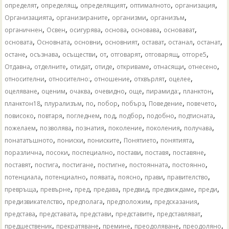
,
,
,
,
,
определят
определящ
определящият
оптималното
организация
,
,
,
,
Организацията
организираните
организми
организъм
,
,
,
,
,
,
органичнен
Освен
осигурява
основа
основава
основават
,
,
,
,
,
,
,
основата
Основната
основни
основният
остават
останал
останат
,
,
,
,
,
,
,
остане
осъзнава
осъществи
от
отговарят
отговарящ
отгоре5
,
,
,
,
,
,
,
Отдавна
отделните
отидат
отиде
откриваме
отнасящи
отнесено
,
,
,
,
,
относителни
относително:
отношение
отхвърлят
оцелее
,
,
,
,
,
,
,
оцеляване
оценим
очаква
очевидно
още
пирамида:
планктон
,
,
,
,
,
,
,
планктон18
плурализъм
по
побор
побърз
Поведение
повечето
,
,
,
,
,
,
,
повисоко
повтаря
погледнем
под
подбор
подобно
подтисната
,
,
,
,
,
,
пожелаем
позволява
познатия
поколение
поколения
получава
,
,
,
,
,
понататъшното
пониски
пониските
Понятието
понятията
,
,
,
,
,
,
поразлична
посоки
поспециално
постави
поставя
поставяне
,
,
,
,
,
,
поставят
постига
постигане
постигне
постоянната
постоянно
,
,
,
,
,
,
потенциала
потенциално
появата
поясно
прави
правителство
,
,
,
,
,
,
,
превръща
превърне
пред
предава
предвид
предвиждаме
преди
,
,
,
,
предизвикателство
предполага
предположим
предсказания
,
,
,
,
,
представа
представата
представи
представите
представляват
,
,
,
,
,
предшественик
прекратяване
премине
преодоляване
преодоляно