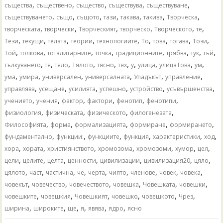
,
,
,
,
,
същества
съществено
същество
съществува
съществуване
,
,
,
,
,
,
,
съществуването
също
същото
тази
такава
такива
Творческа
,
,
,
,
,
,
творческата
творчески
Творческият
творческо
Творческото
те
,
,
,
,
,
,
,
,
,
Тези
текущи
телата
теории
технологиите
То
това
тогава
Този
,
,
,
,
,
,
,
,
Той
толкова
тоталитарните
точка
традиционните
трябва
тук
тъй
,
,
,
,
,
,
,
,
,
,
тълкуването
тя
тяло
Тялото
тясно
тях
у
улица
улицаТова
ум
,
,
,
,
,
,
ума
умира
универсален
универсалната
Упадъкът
управление
,
,
,
,
,
,
управлява
усещане
усилията
успешно
устройство
усъвършенства
,
,
,
,
,
,
учението
учения
фактор
фактори
фенотип
фенотипи
,
,
,
,
физиология
физическата
физическото
филогенезата
,
,
,
,
,
Философията
форма
формализацията
формиране
формирането
,
,
,
,
,
,
фундаментално
функции:
функциите
функция
характеристики
ход
,
,
,
,
,
,
,
хора
хората
християнството
хромозома
хромозоми
хумор
цел
,
,
,
,
,
,
,
цели
целите
целта
ценности
цивилизации
цивилизация20
цяло
,
,
,
,
,
,
,
,
,
цялото
част
частична
че
черта
чиято
членове
човек
човека
,
,
,
,
,
,
човекът
човечество
човечеството
човешка
Човешката
човешки
,
,
,
,
,
,
човешките
човешкия
Човешкият
човешко
човешкото
Чрез
,
,
,
,
,
,
ширина
широките
ще
я
явява
ядро
ясно