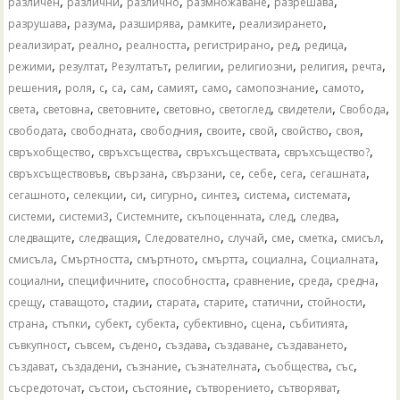
,
,
,
,
,
различен
различни
различно
размножаване
разрешава
,
,
,
,
,
разрушава
разума
разширява
рамките
реализирането
,
,
,
,
,
,
реализират
реално
реалността
регистрирано
ред
редица
,
,
,
,
,
,
,
режими
резултат
Резултатът
религии
религиозни
религия
речта
,
,
,
,
,
,
,
,
,
решения
роля
с
са
сам
самият
само
самопознание
самото
,
,
,
,
,
,
,
света
световна
световните
световно
светоглед
свидетели
Свобода
,
,
,
,
,
,
,
свободата
свободната
свободния
своите
свой
свойство
своя
,
,
,
,
свръхобщество
свръхсъщества
свръхсъществата
свръхсъщество?
,
,
,
,
,
,
,
свръхсъществовъв
свързана
свързани
се
себе
сега
сегашната
,
,
,
,
,
,
,
сегашното
селекции
си
сигурно
синтез
система
системата
,
,
,
,
,
,
системи
системи3
Системните
скъпоценната
след
следва
,
,
,
,
,
,
,
следващите
следващия
Следователно
случай
сме
сметка
смисъл
,
,
,
,
,
,
смисъла
Смъртността
смъртното
смъртта
социална
Социалната
,
,
,
,
,
,
социални
специфичните
способността
сравнение
среда
средна
,
,
,
,
,
,
,
срещу
ставащото
стадии
старата
старите
статични
стойности
,
,
,
,
,
,
,
страна
стъпки
субект
субекта
субективно
сцена
събитията
,
,
,
,
,
,
съвкупност
съвсем
съдено
създава
създаване
създаването
,
,
,
,
,
,
създават
създадени
съзнание
съзнателната
съобщества
със
,
,
,
,
,
съсредоточат
състои
състояние
сътворението
сътворяват