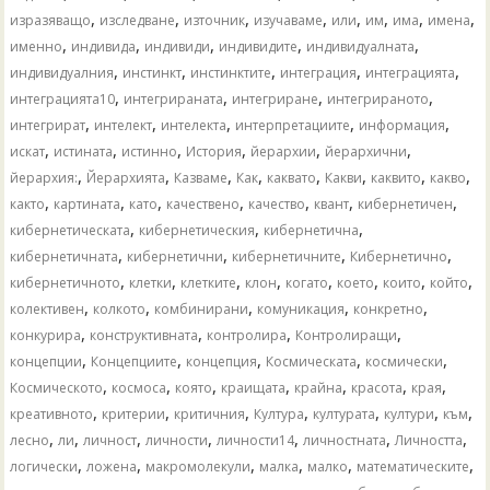
,
,
,
,
,
,
,
,
изразяващо
изследване
източник
изучаваме
или
им
има
имена
,
,
,
,
,
именно
индивида
индивиди
индивидите
индивидуалната
,
,
,
,
,
индивидуалния
инстинкт
инстинктите
интеграция
интеграцията
,
,
,
,
интеграцията10
интегрираната
интегриране
интегрираното
,
,
,
,
,
интегрират
интелект
интелекта
интерпретациите
информация
,
,
,
,
,
,
искат
истината
истинно
История
йерархии
йерархични
,
,
,
,
,
,
,
,
йерархия:
Йерархията
Казваме
Как
каквато
Какви
каквито
какво
,
,
,
,
,
,
,
както
картината
като
качествено
качество
квант
кибернетичен
,
,
,
кибернетическата
кибернетическия
кибернетична
,
,
,
,
кибернетичната
кибернетични
кибернетичните
Кибернетично
,
,
,
,
,
,
,
,
кибернетичното
клетки
клетките
клон
когато
което
които
който
,
,
,
,
,
колективен
колкото
комбинирани
комуникация
конкретно
,
,
,
,
конкурира
конструктивната
контролира
Контролиращи
,
,
,
,
,
концепции
Концепциите
концепция
Космическата
космически
,
,
,
,
,
,
,
Космическото
космоса
която
краищата
крайна
красота
края
,
,
,
,
,
,
,
креативното
критерии
критичния
Култура
културата
култури
към
,
,
,
,
,
,
,
лесно
ли
личност
личности
личности14
личностната
Личността
,
,
,
,
,
,
логически
ложена
макромолекули
малка
малко
математическите