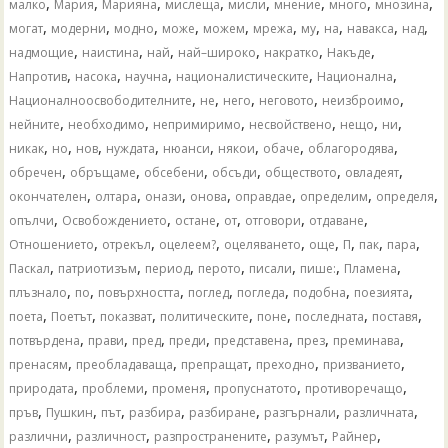
,
,
,
,
,
,
,
,
малко
Мария
Марияна
мислеща
мисли
мнение
много
мнозина
,
,
,
,
,
,
,
,
,
,
могат
модерни
модно
може
можем
мрежа
му
на
навакса
над
,
,
,
,
,
,
надмощие
наистина
най
най–широко
накратко
Накъде
,
,
,
,
,
Напротив
насока
научна
националистическите
Национална
,
,
,
,
,
Националноосвободителните
не
него
неговото
неизброимо
,
,
,
,
,
,
нейните
необходимо
непримиримо
несвойствено
нещо
ни
,
,
,
,
,
,
,
,
никак
но
нов
нуждата
нюанси
някои
обаче
облагородява
,
,
,
,
,
,
обречен
обръщаме
обсебени
обсъди
обществото
овладеят
,
,
,
,
,
,
,
окончателен
олтара
онази
онова
оправдае
определим
определя
,
,
,
,
,
,
опълчи
Освобождението
остане
от
отговори
отдаване
,
,
,
,
,
,
,
,
Отношението
отрекъл
оцелеем?
оцеляването
още
П
пак
пара
,
,
,
,
,
,
,
Паскал
патриотизъм
период
перото
писали
пише:
Пламена
,
,
,
,
,
,
,
плъзнало
по
повърхността
поглед
погледа
подобна
поезията
,
,
,
,
,
,
,
поета
Поетът
показват
политическите
поне
последната
поставя
,
,
,
,
,
,
,
потвърдена
прави
пред
преди
представена
през
преминава
,
,
,
,
,
пренасям
преобладаваща
препращат
преходно
призванието
,
,
,
,
,
природата
проблеми
променя
пропуснатото
противоречащо
,
,
,
,
,
,
,
пръв
Пушкин
път
разбира
разбиране
разгърнали
различната
,
,
,
,
,
различни
различност
разпространените
разумът
Райнер