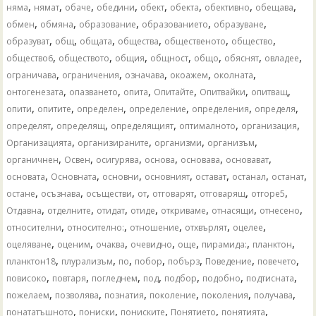
,
,
,
,
,
,
,
,
няма
нямат
обаче
обедини
обект
обекта
обективно
обещава
,
,
,
,
,
обмен
обмяна
образование
образованието
образуване
,
,
,
,
,
,
образуват
общ
общата
общества
общественото
общество
,
,
,
,
,
,
,
общество6
обществото
общия
общност
общо
обяснят
овладее
,
,
,
,
,
ограничава
ограничения
означава
окоажем
околната
,
,
,
,
,
,
онтогенезата
опазването
опита
Опитайте
Опитвайки
опитващ
,
,
,
,
,
,
опити
опитите
определен
определение
определения
определя
,
,
,
,
,
определят
определящ
определящият
оптималното
организация
,
,
,
,
Организацията
организираните
организми
организъм
,
,
,
,
,
,
органичнен
Освен
осигурява
основа
основава
основават
,
,
,
,
,
,
,
основата
Основната
основни
основният
остават
останал
останат
,
,
,
,
,
,
,
остане
осъзнава
осъществи
от
отговарят
отговарящ
отгоре5
,
,
,
,
,
,
,
Отдавна
отделните
отидат
отиде
откриваме
отнасящи
отнесено
,
,
,
,
,
относителни
относително:
отношение
отхвърлят
оцелее
,
,
,
,
,
,
,
оцеляване
оценим
очаква
очевидно
още
пирамида:
планктон
,
,
,
,
,
,
,
планктон18
плурализъм
по
побор
побърз
Поведение
повечето
,
,
,
,
,
,
,
повисоко
повтаря
погледнем
под
подбор
подобно
подтисната
,
,
,
,
,
,
пожелаем
позволява
познатия
поколение
поколения
получава
,
,
,
,
,
понататъшното
пониски
пониските
Понятието
понятията