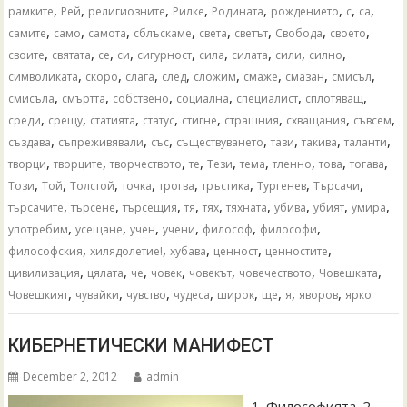
,
,
,
,
,
,
,
,
рамките
Рей
религиозните
Рилке
Родината
рождението
с
са
,
,
,
,
,
,
,
,
самите
само
самота
сблъскаме
света
светът
Свобода
своето
,
,
,
,
,
,
,
,
,
своите
святата
се
си
сигурност
сила
силата
сили
силно
,
,
,
,
,
,
,
,
символиката
скоро
слага
след
сложим
смаже
смазан
смисъл
,
,
,
,
,
,
смисъла
смъртта
собствено
социална
специалист
сплотяващ
,
,
,
,
,
,
,
,
среди
срещу
статията
статус
стигне
страшния
схващания
съвсем
,
,
,
,
,
,
,
създава
съпреживявали
със
съществуването
тази
такива
таланти
,
,
,
,
,
,
,
,
,
творци
творците
творчеството
те
Тези
тема
тленно
това
тогава
,
,
,
,
,
,
,
,
Този
Той
Толстой
точка
трогва
тръстика
Тургенев
Търсачи
,
,
,
,
,
,
,
,
,
търсачите
търсене
търсещия
тя
тях
тяхната
убива
убият
умира
,
,
,
,
,
,
употребим
усещане
учен
учени
философ
философи
,
,
,
,
,
философския
хилядолетие!
хубава
ценност
ценностите
,
,
,
,
,
,
,
цивилизация
цялата
че
човек
човекът
човечеството
Човешката
,
,
,
,
,
,
,
,
Човешкият
чувайки
чувство
чудеса
широк
ще
я
яворов
ярко
КИБЕРНЕТИЧЕСКИ МАНИФЕСТ
December 2, 2012
admin
1. Философията. 2.