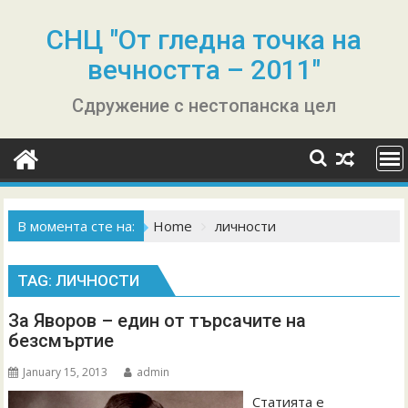
Skip
to
СНЦ "От гледна точка на
content
вечността – 2011"
Сдружение с нестопанска цел
В момента сте на:
Home
личности
TAG:
ЛИЧНОСТИ
За Яворов – един от търсачите на
безсмъртие
January 15, 2013
admin
Статията е