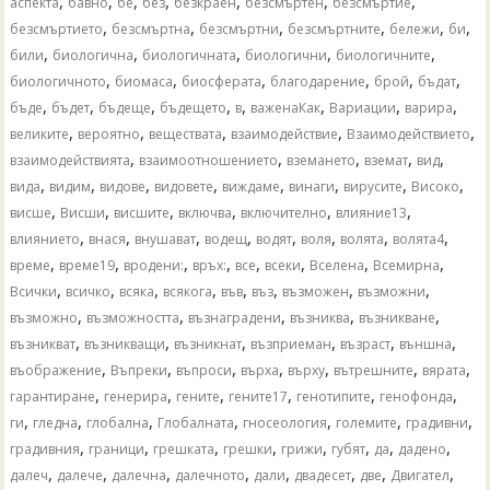
,
,
,
,
,
,
,
аспекта
бавно
бе
без
безкраен
безсмъртен
безсмъртие
,
,
,
,
,
,
безсмъртието
безсмъртна
безсмъртни
безсмъртните
бележи
би
,
,
,
,
,
били
биологична
биологичната
биологични
биологичните
,
,
,
,
,
,
биологичното
биомаса
биосферата
благодарение
брой
бъдат
,
,
,
,
,
,
,
,
бъде
бъдет
бъдеще
бъдещето
в
важенаКак
Вариации
варира
,
,
,
,
,
великите
вероятно
веществата
взаимодействие
Взаимодействието
,
,
,
,
,
взаимодействията
взаимоотношението
вземането
вземат
вид
,
,
,
,
,
,
,
,
вида
видим
видове
видовете
виждаме
винаги
вирусите
Високо
,
,
,
,
,
,
висше
Висши
висшите
включва
включително
влияние13
,
,
,
,
,
,
,
,
влиянието
внася
внушават
водещ
водят
воля
волята
волята4
,
,
,
,
,
,
,
,
време
време19
вродени:
връх:
все
всеки
Вселена
Всемирна
,
,
,
,
,
,
,
,
Всички
всичко
всяка
всякога
във
въз
възможен
възможни
,
,
,
,
,
възможно
възможността
възнаградени
възниква
възникване
,
,
,
,
,
,
възникват
възникващи
възникнат
възприеман
възраст
външна
,
,
,
,
,
,
,
въображение
Въпреки
въпроси
върха
върху
вътрешните
вярата
,
,
,
,
,
,
гарантиране
генерира
гените
гените17
генотипите
генофонда
,
,
,
,
,
,
,
ги
гледна
глобална
Глобалната
гносеология
големите
градивни
,
,
,
,
,
,
,
,
градивния
граници
грешката
грешки
грижи
губят
да
дадено
,
,
,
,
,
,
,
,
далеч
далече
далечна
далечното
дали
двадесет
две
Двигател