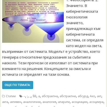
Знанието. В
кибернетическата
гносеология
знанието,
принадлежащо към
кибернетичната
система, се определя
като модел на света,
възприеман от системата. Моделът е устройство, което
генерира относителни предсказания за събитията
наоколо. Тези прогнози се използват от системата при
вземането на решения. Концепциите за смисъла и
истината се определят на тази основа.
ОЩЕ ПО ТЕМАТА:
,
,
,
,
,
,
,
,
,
,
Статии
–
:
„
§В
а
абстрактна
абстрактни
абсурд
Ако
акт
,
,
,
,
,
,
,
акта
активен
аналогични
аналогия
апарати
асоциации
асоциира