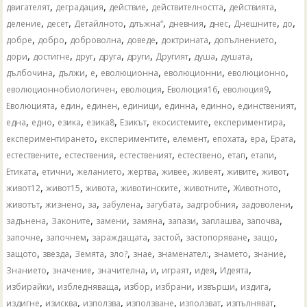
,
,
,
,
,
двигателят
деградация
действие
действителността
действията
,
,
,
,
,
,
,
,
деление
десет
Детайлното
длъжна“
дневния
днес
Днешните
до
,
,
,
,
,
,
добре
добро
доброволна
доведе
доктрината
допълнението
,
,
,
,
,
,
,
,
дори
достигне
друг
друга
други
Другият
душа
душата
,
,
,
,
,
,
дълбочина
дължи
е
еволюционна
еволюционни
еволюционно
,
,
,
,
еволюционнобиологичен
еволюция
Еволюция16
еволюция9
,
,
,
,
,
,
,
Еволюцията
един
единен
единици
единна
единно
единственият
,
,
,
,
,
,
,
една
едно
езика
езика8
Езикът
екосистемите
експериментира
,
,
,
,
,
,
експериментирането
експериментите
елемент
епохата
ера
Ерата
,
,
,
,
,
,
естествените
естествения
естественият
естествено
етап
етапи
,
,
,
,
,
,
,
,
Етиката
етични
желанието
жертва
живее
живеят
живите
живот
,
,
,
,
,
,
живот12
живот15
живота
животинските
животните
Животното
,
,
,
,
,
,
,
животът
жизнено
за
забулена
загубата
задгробния
задоволени
,
,
,
,
,
,
,
задънена
Законите
замени
замяна
запази
заплашва
започва
,
,
,
,
,
,
започне
започнем
зараждащата
застой
застопоряване
защо
,
,
,
,
,
,
,
,
защото
звезда
Земята
зло?
знае
знаменател:
знамето
знание
,
,
,
,
,
,
,
Знанието
значение
значителна
и
играят
идея
Идеята
,
,
,
,
,
,
избирайки
избледняваща
избор
избрани
извърши
издига
,
,
,
,
,
,
издигне
изисква
използва
използване
използват
изпълняват