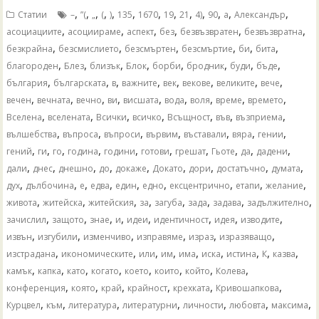
,
,
,
,
,
,
,
,
,
,
,
,
,
Статии
–
”(
„
(
)
135
1670
19
21
4)
90
а
Александър
,
,
,
,
,
,
асоциациите
асоциираме
аспект
без
безвъзвратен
безвъзвратна
,
,
,
,
,
,
безкрайна
безсмислието
безсмъртен
безсмъртие
би
бита
,
,
,
,
,
,
,
,
благороден
Блез
близък
Блок
борби
бродник
буди
бъде
,
,
,
,
,
,
,
,
българия
българската
в
важните
век
векове
великите
вече
,
,
,
,
,
,
,
,
,
вечен
вечната
вечно
ви
висшата
вода
воля
време
времето
,
,
,
,
,
,
,
Вселена
вселената
Всички
всичко
Всъщност
във
възприема
,
,
,
,
,
,
,
вълшебства
въпроса
въпроси
вървим
въставали
вяра
гении
,
,
,
,
,
,
,
,
,
,
гений
ги
го
година
години
готови
грешат
Гьоте
да
дадени
,
,
,
,
,
,
,
,
,
дали
днес
днешно
до
докаже
Докато
дори
достатъчно
думата
,
,
,
,
,
,
,
,
,
дух
дълбочина
е
едва
един
едно
ексцентрично
етапи
желание
,
,
,
,
,
,
,
,
живота
житейска
житейския
за
загуба
зада
задава
задължително
,
,
,
,
,
,
,
,
зачислил
защото
знае
и
идеи
идентичност
идея
изводите
,
,
,
,
,
,
извън
изгубили
изменчиво
изправяме
израз
изразяващо
,
,
,
,
,
,
,
,
,
изстрадана
икономическите
или
им
има
иска
истина
К
казва
,
,
,
,
,
,
,
,
камък
капка
като
когато
което
които
който
Колева
,
,
,
,
,
,
конференция
която
край
крайност
крехката
Кривошапкова
,
,
,
,
,
,
,
Курцвел
към
литература
литературни
личности
любовта
максима