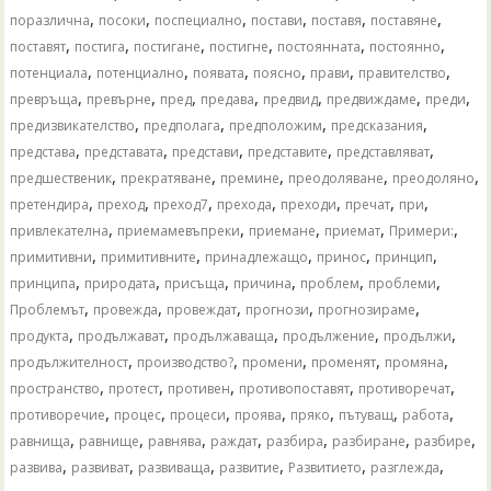
,
,
,
,
,
,
поразлична
посоки
поспециално
постави
поставя
поставяне
,
,
,
,
,
,
поставят
постига
постигане
постигне
постоянната
постоянно
,
,
,
,
,
,
потенциала
потенциално
появата
поясно
прави
правителство
,
,
,
,
,
,
,
превръща
превърне
пред
предава
предвид
предвиждаме
преди
,
,
,
,
предизвикателство
предполага
предположим
предсказания
,
,
,
,
,
представа
представата
представи
представите
представляват
,
,
,
,
,
предшественик
прекратяване
премине
преодоляване
преодоляно
,
,
,
,
,
,
,
претендира
преход
преход7
прехода
преходи
пречат
при
,
,
,
,
,
привлекателна
приемамевъпреки
приемане
приемат
Примери:
,
,
,
,
,
примитивни
примитивните
принадлежащо
принос
принцип
,
,
,
,
,
,
принципа
природата
присъща
причина
проблем
проблеми
,
,
,
,
,
Проблемът
провежда
провеждат
прогнози
прогнозираме
,
,
,
,
,
продукта
продължават
продължаваща
продължение
продължи
,
,
,
,
,
продължителност
производство?
промени
променят
промяна
,
,
,
,
,
пространство
протест
противен
противопоставят
противоречат
,
,
,
,
,
,
,
противоречие
процес
процеси
проява
пряко
пътуващ
работа
,
,
,
,
,
,
,
равнища
равнище
равнява
раждат
разбира
разбиране
разбире
,
,
,
,
,
,
развива
развиват
развиваща
развитие
Развитието
разглежда