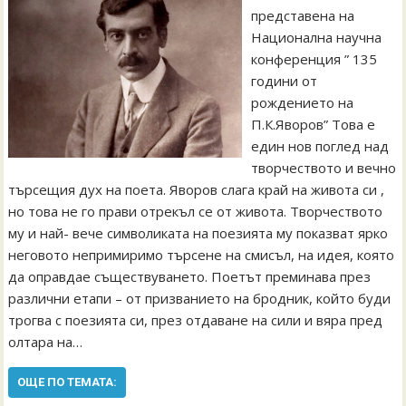
представена на
Национална научна
конференция ” 135
години от
рождението на
П.К.Яворов” Това е
един нов поглед над
творчеството и вечно
търсещия дух на поета. Яворов слага край на живота си ,
но това не го прави отрекъл се от живота. Творчеството
му и най- вече символиката на поезията му показват ярко
неговото непримиримо търсене на смисъл, на идея, която
да оправдае съществуването. Поетът преминава през
различни етапи – от призванието на бродник, който буди
трогва с поезията си, през отдаване на сили и вяра пред
олтара на…
ОЩЕ ПО ТЕМАТА: