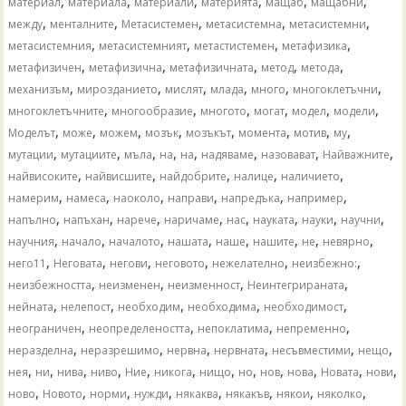
,
,
,
,
,
,
материал
материала
материали
материята
мащаб
мащабни
,
,
,
,
,
между
менталните
Метасистемен
метасистемна
метасистемни
,
,
,
,
метасистемния
метасистемният
метастистемен
метафизика
,
,
,
,
,
метафизичен
метафизична
метафизичната
метод
метода
,
,
,
,
,
,
механизъм
мирозданието
мислят
млада
много
многоклетъчни
,
,
,
,
,
,
многоклетъчните
многообразие
многото
могат
модел
модели
,
,
,
,
,
,
,
,
Моделът
може
можем
мозък
мозъкът
момента
мотив
му
,
,
,
,
,
,
,
,
мутации
мутациите
мъла
​​на
на
надяваме
назовават
Найважните
,
,
,
,
,
найвисоките
найвисшите
найдобрите
налице
наличието
,
,
,
,
,
,
намерим
намеса
наоколо
направи
напредъка
например
,
,
,
,
,
,
,
,
напълно
напъхан
нарече
наричаме
нас
науката
науки
научни
,
,
,
,
,
,
,
,
научния
начало
началото
нашата
наше
нашите
не
невярно
,
,
,
,
,
,
него11
Неговата
негови
неговото
нежелателно
неизбежно:
,
,
,
,
неизбежността
неизменен
неизменност
Неинтегрираната
,
,
,
,
,
нейната
нелепост
необходим
необходима
необходимост
,
,
,
,
неограничен
неопределеността
непоклатима
непременно
,
,
,
,
,
,
неразделна
неразрешимо
нервна
нервната
несъвместими
нещо
,
,
,
,
,
,
,
,
,
,
,
,
нея
ни
нива
ниво
Ние
никога
нищо
но
нов
нова
Новата
нови
,
,
,
,
,
,
,
,
ново
Новото
норми
нужди
някаква
някакъв
някои
няколко