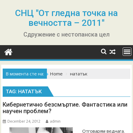
Skip
to
СНЦ "От гледна точка на
content
вечността – 2011"
Сдружение с нестопанска цел
В момента сте на:
Home
нататък
TAG:
НАТАТЪК
Кибернетично безсмъртие. Фантастика или
научен проблем?
December 24, 2012
admin
Отговарям веднага.