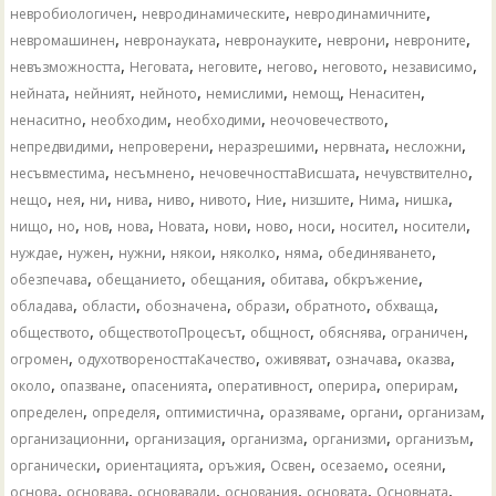
,
,
,
невробиологичен
невродинамическите
невродинамичните
,
,
,
,
,
невромашинен
невронауката
невронауките
неврони
невроните
,
,
,
,
,
,
невъзможността
Неговата
неговите
негово
неговото
независимо
,
,
,
,
,
,
нейната
нейният
нейното
немислими
немощ
Ненаситен
,
,
,
,
ненаситно
необходим
необходими
неочовечеството
,
,
,
,
,
непредвидими
непроверени
неразрешими
нервната
несложни
,
,
,
,
несъвместима
несъмнено
нечовечносттаВисшата
нечувствително
,
,
,
,
,
,
,
,
,
,
нещо
нея
ни
нива
ниво
нивото
Ние
низшите
Нима
нишка
,
,
,
,
,
,
,
,
,
,
нищо
но
нов
нова
Новата
нови
ново
носи
носител
носители
,
,
,
,
,
,
,
нуждае
нужен
нужни
някои
няколко
няма
обединяването
,
,
,
,
,
обезпечава
обещанието
обещания
обитава
обкръжение
,
,
,
,
,
,
обладава
области
обозначена
образи
обратното
обхваща
,
,
,
,
,
обществото
обществотоПроцесът
общност
обяснява
ограничен
,
,
,
,
,
огромен
одухотвореносттаКачество
оживяват
означава
оказва
,
,
,
,
,
,
около
опазване
опасенията
оперативност
оперира
оперирам
,
,
,
,
,
,
определен
определя
оптимистична
оразяваме
органи
организам
,
,
,
,
,
организационни
организация
организма
организми
организъм
,
,
,
,
,
,
органически
ориентацията
оръжия
Освен
осезаемо
осеяни
,
,
,
,
,
,
основа
основава
основавали
основания
основата
Основната