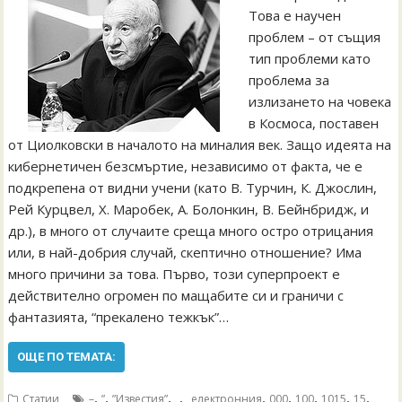
Това е научен
проблем – от същия
тип проблеми като
проблема за
излизането на човека
в Космоса, поставен
от Циолковски в началото на миналия век. Защо идеята на
кибернетичен безсмъртие, независимо от факта, че е
подкрепена от видни учени (като В. Турчин, К. Джослин,
Рей Курцвел, Х. Mаробек, А. Болонкин, В. Бейнбридж, и
др.), в много от случаите среща много остро отрицания
или, в най-добрия случай, скептично отношение? Има
много причини за това. Първо, този суперпроект е
действително огромен по мащабите си и граничи с
фантазията, “прекалено тежкък”…
ОЩЕ ПО ТЕМАТА:
,
,
,
,
,
,
,
,
,
Статии
–
”
”Известия”
„
„електронния
000
100
1015
15