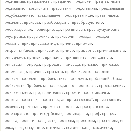
,
,
,
,
,
предизвиква
предизвикват
предимно
предложи
Предпазливите
,
,
,
,
,
предпазливо
предпочита
представим
представлява
представляват
,
,
,
,
,
предубеждението
преживяване
през
презапише
презапишем
,
,
,
,
прекалено
прекъсва
преобразуване
преобразуването
,
,
,
,
преобразувание
препокриващи
препятстван
преструктуриране
,
,
,
,
,
преустройка
преустройката
прехвърли
прехода
преходен
,
,
,
,
,
прехрана
при
привърженици
приеме
приемем
,
,
,
,
,
призрачниУспехът
приказките
пример
примерно
примиряването
,
,
,
,
,
принадлежи
принцип
принципа
принципите
принципната
,
,
,
,
,
,
припадъци
природа
природата
присъща
присъщо
притежава
,
,
,
,
,
притежаващо
причина
причини
пробивЗаедно
пробиви
,
,
,
,
,
проблем
проблема
проблематика
проблеми
проблемиРазбира
,
,
,
,
,
проблемите
Проблемът
провеждането
прогнозата
продължение
,
,
,
,
продължението
продължителния
проекти
проективсички
,
,
,
,
,
проектът
произведе
произвеждат
производство?
произволните
,
,
,
,
,
промени
промените
променят
простата
пространството
,
,
,
,
,
протезирането
противодействие
противоречи
проф
процес
,
,
,
,
,
,
процеса
процеси
процесите
проявява
прояснява
пръстеновиден
,
,
,
,
,
пряко
псевдонаучните
психиката
психическата
психически