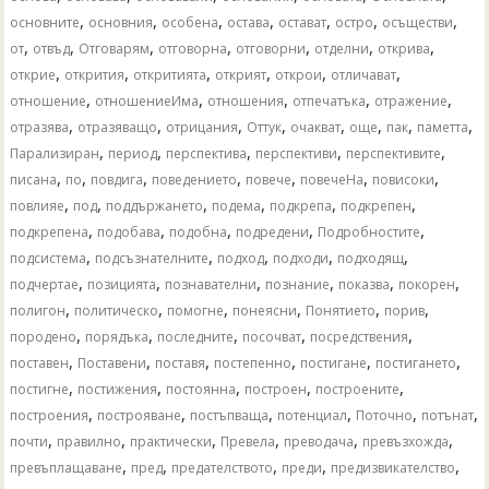
,
,
,
,
,
,
,
основните
основния
особена
остава
остават
остро
осъществи
,
,
,
,
,
,
,
от
отвъд
Отговарям
отговорна
отговорни
отделни
открива
,
,
,
,
,
,
открие
открития
откритията
открият
открои
отличават
,
,
,
,
,
отношение
отношениеИма
отношения
отпечатъка
отражение
,
,
,
,
,
,
,
,
отразява
отразяващо
отрицания
Оттук
очакват
още
пак
паметта
,
,
,
,
,
Парализиран
период
перспектива
перспективи
перспективите
,
,
,
,
,
,
,
писана
по
повдига
поведението
повече
повечеНа
повисоки
,
,
,
,
,
,
повлияе
под
поддържането
подема
подкрепа
подкрепен
,
,
,
,
,
подкрепена
подобава
подобна
подредени
Подробностите
,
,
,
,
,
подсистема
подсъзнателните
подход
подходи
подходящ
,
,
,
,
,
,
подчертае
позицията
познавателни
познание
показва
покорен
,
,
,
,
,
,
полигон
политическо
помогне
понеясни
Понятието
порив
,
,
,
,
,
породено
порядъка
последните
посочват
посредствения
,
,
,
,
,
,
поставен
Поставени
поставя
постепенно
постигане
постигането
,
,
,
,
,
постигне
постижения
постоянна
построен
построените
,
,
,
,
,
,
построения
построяване
постъпваща
потенциал
Поточно
потънат
,
,
,
,
,
,
почти
правилно
практически
Превела
преводача
превъзхожда
,
,
,
,
,
превъплащаване
пред
предателството
преди
предизвикателство