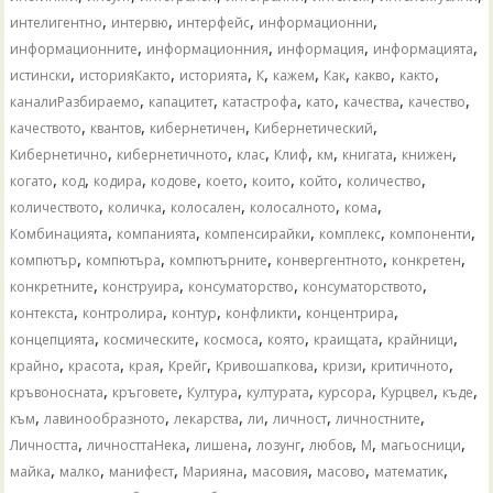
,
,
,
,
интелигентно
интервю
интерфейс
информационни
,
,
,
,
информационните
информационния
информация
информацията
,
,
,
,
,
,
,
,
истински
историяКакто
историята
К
кажем
Как
какво
както
,
,
,
,
,
,
каналиРазбираемо
капацитет
катастрофа
като
качества
качество
,
,
,
,
качеството
квантов
кибернетичен
Кибернетический
,
,
,
,
,
,
,
Кибернетично
кибернетичното
клас
Клиф
км
книгата
книжен
,
,
,
,
,
,
,
,
когато
код
кодира
кодове
което
които
който
количество
,
,
,
,
,
количеството
количка
колосален
колосалното
кома
,
,
,
,
,
Комбинацията
компанията
компенсирайки
комплекс
компоненти
,
,
,
,
,
компютър
компютъра
компютърните
конвергентното
конкретен
,
,
,
,
конкретните
конструира
консуматорство
консуматорството
,
,
,
,
,
контекста
контролира
контур
конфликти
концентрира
,
,
,
,
,
,
концепцията
космическите
космоса
която
краищата
крайници
,
,
,
,
,
,
,
крайно
красота
края
Крейг
Кривошапкова
кризи
критичното
,
,
,
,
,
,
,
кръвоносната
кръговете
Култура
културата
курсора
Курцвел
къде
,
,
,
,
,
,
към
лавинообразното
лекарства
ли
личност
личностните
,
,
,
,
,
,
,
Личността
личносттаНека
лишена
лозунг
любов
М
магьосници
,
,
,
,
,
,
,
майка
малко
манифест
Марияна
масовия
масово
математик