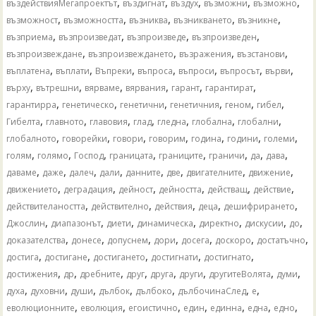
,
,
,
,
,
въздействияМегапроектът
въздигнат
въздух
възможни
възможно
,
,
,
,
,
възможност
възможността
възниква
възникването
възникне
,
,
,
,
възприема
възпроизведат
възпроизведе
възпроизведен
,
,
,
,
възпроизвеждане
възпроизвеждането
възражения
възстанови
,
,
,
,
,
,
,
въплатена
въплати
Въпреки
въпроса
въпроси
въпросът
върви
,
,
,
,
,
,
върху
вътрешни
вярваме
вярвания
гарант
гарантират
,
,
,
,
,
,
гарантирра
генетическо
генетични
генетичния
геном
гибел
,
,
,
,
,
,
,
Гибелта
главното
главовия
глад
гледна
глобална
глобални
,
,
,
,
,
,
,
глобалното
говорейки
говори
говорим
година
години
големи
,
,
,
,
,
,
,
,
голям
голямо
Господ
границата
границите
граничи
да
дава
,
,
,
,
,
,
,
,
даваме
даже
далеч
дали
данните
две
двигателните
движение
,
,
,
,
,
,
движението
деградация
дейност
дейността
действащ
действие
,
,
,
,
,
действителаността
действително
действия
деца
дешифрирането
,
,
,
,
,
,
,
Джослин
диапазонът
диети
динамическа
директно
дискусии
до
,
,
,
,
,
,
,
доказателства
донесе
допуснем
дори
досега
доскоро
достатъчно
,
,
,
,
,
достига
достигане
достигането
достигнати
достигнато
,
,
,
,
,
,
,
,
достижения
др
дребните
друг
друга
други
другитеВолята
думи
,
,
,
,
,
,
,
духа
духовни
души
дълбок
дълбоко
дълбочинаСлед
е
,
,
,
,
,
,
,
еволюционните
еволюция
егоистично
един
единна
една
едно