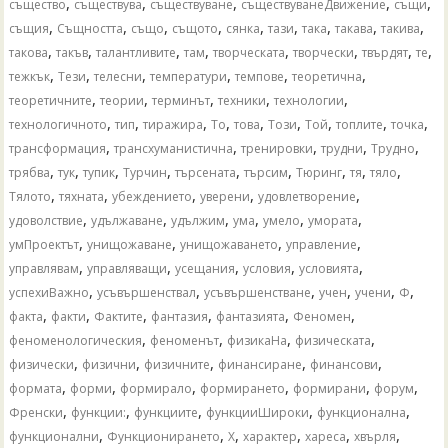
,
,
,
,
,
същество
съществува
съществуване
съществуванеДвижение
същи
,
,
,
,
,
,
,
,
,
същия
Същността
също
същото
сянка
тази
така
такава
такива
,
,
,
,
,
,
,
,
такова
такъв
талантливите
там
творческата
творчески
твърдят
те
,
,
,
,
,
,
тежкък
Тези
телесни
температури
темпове
теоретична
,
,
,
,
,
теоретичните
теории
терминът
техники
технологии
,
,
,
,
,
,
,
,
,
технологичното
тип
тиражира
То
това
Този
Той
топлите
точка
,
,
,
,
,
трансформация
трансхуманистична
тренировки
трудни
Трудно
,
,
,
,
,
,
,
,
,
трябва
тук
тупик
Турчин
търсената
търсим
Тюринг
тя
тяло
,
,
,
,
,
Тялото
тяхната
убеждението
уверени
удовлетворение
,
,
,
,
,
,
удоволствие
удължаване
удължим
ума
умело
умората
,
,
,
,
умПроектът
унищожаване
унищожаването
управление
,
,
,
,
,
управлявам
управляващи
усещания
условия
условията
,
,
,
,
,
,
успехиВажно
усъвършенствал
усъвършенстване
учен
учени
Ф
,
,
,
,
,
,
факта
факти
Фактите
фантазия
фантазията
Феномен
,
,
,
,
феноменологическия
феноменът
физикаНа
физическата
,
,
,
,
,
физически
физични
физичните
финансиране
финансови
,
,
,
,
,
,
формата
форми
формирало
формирането
формирани
форум
,
,
,
,
,
Френски
функции:
функциите
функцииШироки
функционална
,
,
,
,
,
,
функционални
Функционирането
Х
характер
хареса
хвърля