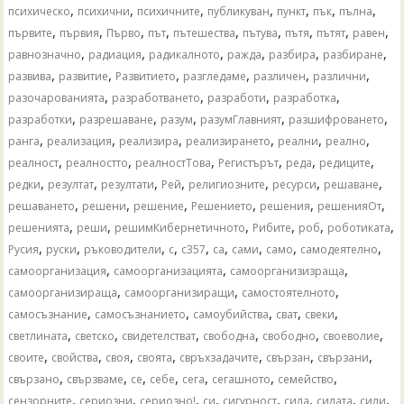
,
,
,
,
,
,
,
психическо
психични
психичните
публикуван
пункт
пък
пълна
,
,
,
,
,
,
,
,
,
първите
първия
Първо
път
пътешества
пътува
пътя
пътят
равен
,
,
,
,
,
,
равнозначно
радиация
радикалното
ражда
разбира
разбиране
,
,
,
,
,
,
развива
развитие
Развитието
разгледаме
различен
различни
,
,
,
,
разочарованията
разработването
разработи
разработка
,
,
,
,
,
разработки
разрешаване
разум
разумГлавният
разшифроването
,
,
,
,
,
,
ранга
реализация
реализира
реализирането
реални
реално
,
,
,
,
,
,
реалност
реалностто
реалностТова
Регистърът
реда
редиците
,
,
,
,
,
,
,
редки
резултат
резултати
Рей
религиозните
ресурси
решаване
,
,
,
,
,
,
решаването
решени
решение
Решението
решения
решенияОт
,
,
,
,
,
,
решенията
реши
решимКибернетичното
Рибите
роб
роботиката
,
,
,
,
,
,
,
,
,
Русия
руски
ръководители
с
с357
са
сами
само
самодеятелно
,
,
,
самоорганизация
самоорганизацията
самоорганизизраща
,
,
,
самоорганизираща
самоорганизиращи
самостоятелното
,
,
,
,
,
самосъзнание
самосъзнанието
самоубийства
сват
свеки
,
,
,
,
,
,
светлината
светско
свидетелстват
свободна
свободно
своеволие
,
,
,
,
,
,
,
своите
свойства
своя
своята
свръхзадачите
свързан
свързани
,
,
,
,
,
,
,
свързано
свързваме
се
себе
сега
сегашното
семейство
,
,
,
,
,
,
,
,
сензорните
сериозни
сериозно!
си
сигурност
сила
силата
сили