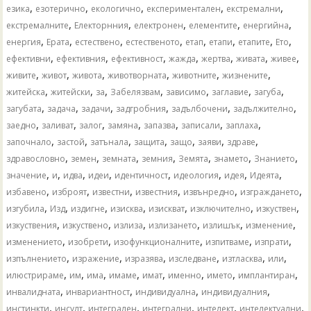
,
,
,
,
,
езика
езотерично
екологично
експериментален
екстремални
,
,
,
,
,
екстремалните
Електорнния
електронен
елементите
енергийна
,
,
,
,
,
,
,
,
енергия
Ерата
естествено
естественото
етап
етапи
етапите
Ето
,
,
,
,
,
,
,
ефективни
ефективния
ефективност
жажда
жертва
живата
живее
,
,
,
,
,
,
живите
живот
живота
животворната
животните
жизнените
,
,
,
,
,
,
,
житейска
житейски
за
Забелязвам
зависимо
заглавие
загуба
,
,
,
,
,
,
загубата
задача
задачи
задгробния
задълбочени
задължително
,
,
,
,
,
,
,
заедно
заливат
залог
замяна
запазва
записали
заплаха
,
,
,
,
,
,
,
започнало
застой
затънала
защита
защо
заяви
здраве
,
,
,
,
,
,
,
здравословно
земен
земната
земния
Земята
знамето
Знанието
,
,
,
,
,
,
,
,
значение
и
идва
идеи
идентичност
идеология
идея
Идеята
,
,
,
,
,
,
избавено
изброят
известни
известния
извънредно
изграждането
,
,
,
,
,
,
,
изгубила
Изд
издигне
изисква
изискват
изключително
изкуствен
,
,
,
,
,
,
изкуствения
изкуствено
излиза
излизането
излишък
изменение
,
,
,
,
,
изменението
изобрети
изофункционалните
изпитваме
изпрати
,
,
,
,
,
,
изпълнението
изражение
изразява
изследване
изтласква
или
,
,
,
,
,
,
,
,
илюстрираме
им
има
имаме
имат
именно
името
имплантиран
,
,
,
,
инвалидната
инвариантност
индивидуална
индивидуалния
,
,
,
,
,
,
инстинкти
инсулт
интегрален
интегрални
интелект
интелектуални