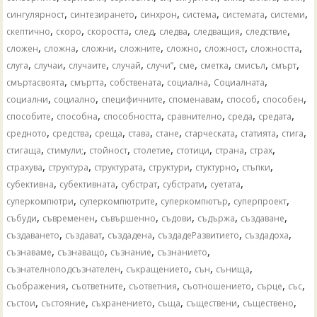
,
,
,
,
,
,
сингулярност
синтезирането
синхрон
система
системата
системи
,
,
,
,
,
,
,
скептично
скоро
скоростта
след
следва
следващия
следствие
,
,
,
,
,
,
,
сложен
сложна
сложни
сложните
сложно
сложност
сложността
,
,
,
,
,
,
,
,
,
слуга
случаи
случаите
случай
случи”
сме
сметка
смисъл
смърт
,
,
,
,
,
смъртасвоята
смъртта
собствената
социална
Социалната
,
,
,
,
,
,
социални
социално
специфичните
споменавам
способ
способен
,
,
,
,
,
,
способите
способна
способността
сравнително
среда
средата
,
,
,
,
,
,
,
,
средното
средства
среща
става
стане
старческата
статията
стига
,
,
,
,
,
,
,
стигаща
стимули;
стойност
столетие
стотици
страна
страх
,
,
,
,
,
,
страхува
структура
структурата
структури
стуктурно
стъпки
,
,
,
,
,
субективна
субективната
субстрат
субстрати
суетата
,
,
,
,
суперкомпютри
суперкомпютрите
суперкомпютър
суперпроект
,
,
,
,
,
,
събуди
съвременен
съвършенно
съдови
съдържа
създаване
,
,
,
,
,
създаването
създават
създадена
създадеРазвитието
създадоха
,
,
,
,
съзнаваме
съзнаващо
съзнание
съзнанието
,
,
,
,
съзнателноподсъзнателен
съкращението
сън
сънища
,
,
,
,
,
,
съображения
съответните
съответния
съотношението
сърце
със
,
,
,
,
,
,
състои
състояние
съхранението
съща
съществени
съществено