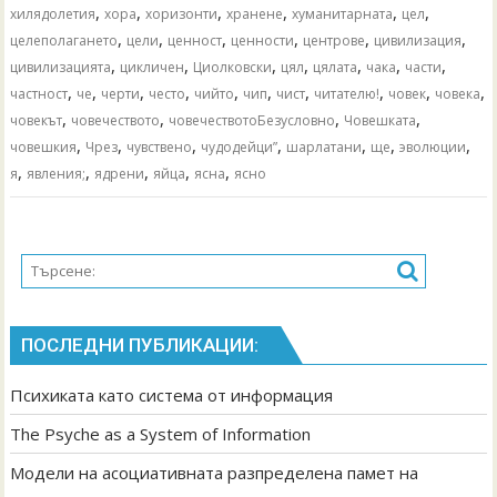
,
,
,
,
,
,
хилядолетия
хора
хоризонти
хранене
хуманитарната
цел
,
,
,
,
,
,
целеполагането
цели
ценност
ценности
центрове
цивилизация
,
,
,
,
,
,
,
цивилизацията
цикличен
Циолковски
цял
цялата
чака
части
,
,
,
,
,
,
,
,
,
,
частност
че
черти
често
чийто
чип
чист
читателю!
човек
човека
,
,
,
,
човекът
човечеството
човечествотоБезусловно
Човешката
,
,
,
,
,
,
,
човешкия
Чрез
чувствено
чудодейци”
шарлатани
ще
эволюции
,
,
,
,
,
я
явления;
ядрени
яйца
ясна
ясно
ПОСЛЕДНИ ПУБЛИКАЦИИ:
Психиката като система от информация
The Psyche as a System of Information
Модели на асоциативната разпределена памет на