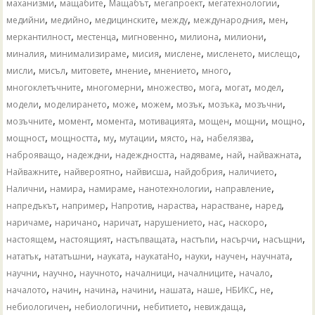
,
,
,
,
,
маханизми
мащабите
Мащабът
мегапроект
мегатехнологии
,
,
,
,
,
,
медийни
медийно
медицинските
между
международния
мен
,
,
,
,
,
меркантилност
местенца
мигновенно
милиона
милиони
,
,
,
,
,
,
миналия
минимализираме
мисия
мислене
мисленето
мислещо
,
,
,
,
,
,
мисли
мисъл
митовете
мнение
мнението
много
,
,
,
,
,
,
многоклетъчните
многомерни
множество
мога
могат
модел
,
,
,
,
,
,
,
модели
моделирането
може
можем
мозък
мозъка
мозъчни
,
,
,
,
,
,
,
мозъчните
момент
момента
мотивацията
мощен
мощни
мощно
,
,
,
,
,
,
,
мощност
мощността
му
мутации
място
на
набелязва
,
,
,
,
,
,
наброяващо
надеждни
надеждността
надяваме
най
найважната
,
,
,
,
,
Найважните
найвероятно
найвисша
найдобрия
наличието
,
,
,
,
,
Налични
намира
намираме
нанотехнологии
направление
,
,
,
,
,
,
напредъкът
например
Напротив
нараства
нарастване
наред
,
,
,
,
,
,
наричаме
наричано
наричат
нарушението
нас
наскоро
,
,
,
,
,
,
настоящем
настоящият
настъпващата
настъпи
насърчи
насъщни
,
,
,
,
,
,
,
нататък
нататъшни
науката
наукатаНо
науки
научен
научната
,
,
,
,
,
,
научни
научно
научното
началници
началниците
начало
,
,
,
,
,
,
,
,
началото
начин
начина
начини
нашата
наше
НБИКС
не
,
,
,
,
небиологичен
небиологични
небитието
невиждаща