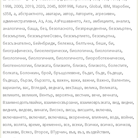
,
,
,
,
,
,
,
,
,
,
1998
2000
2019
2020
2045
8091998
Future
Global
IBM
Mаробек
,
,
,
,
,
,
,
s358
а
абстрактното
аватари
автор
Авторите
агресивен
,
,
,
,
,
,
,
административни
Аз
Аза
АзРешаването
Ако
амбициите
анализ
,
,
,
,
,
,
аналогична
баща
без
безопасното
безпрецедентни
безсмъртен
,
,
,
,
безсмъртие
безсмъртиеОсвен
безсмъртието
безсмъртна
,
,
,
,
,
,
безсъзнателно
Бейнбридж
бележка
белтъчна
беше
би
,
,
,
,
биографическо
биоелектрически
биологична
биологичната
,
,
,
,
биологични
биологичния
биологичното
биороботехнически
,
,
,
,
,
,
биотехнологии
близката
близките
близко
близкото
болестите
,
,
,
,
,
,
,
болката
Болонкин
брой
бръщолевене
бъдат
бъде
бъдеще
,
,
,
,
,
,
,
,
,
бъдещо
бързи
бързото
в
важен
важи
важни
Важно
Валентин
,
,
,
,
,
,
,
варианти
вас
Вгледай
веднага
векЗащо
велика
Великата
,
,
,
,
,
,
,
великите
великия
Вентър
вероятна
вестник
вече
вечната
,
,
,
,
,
Взаимнодопълвайки
взаимносвързани
взаимовръзката
вид
видни
,
,
,
,
,
,
,
видния
видове
винаги
Високо
висш
висшите
включва
,
,
,
,
,
,
,
включването
включват
включващ
вкоренени
влияние
вода
войни
,
,
,
,
,
,
,
,
,
воля
волята
време
временно
все
всеки
Всички
всичко
всичков
,
,
,
,
,
,
,
всякакви
Всяко
Второе
ВТурчин
във
въз
въздействия