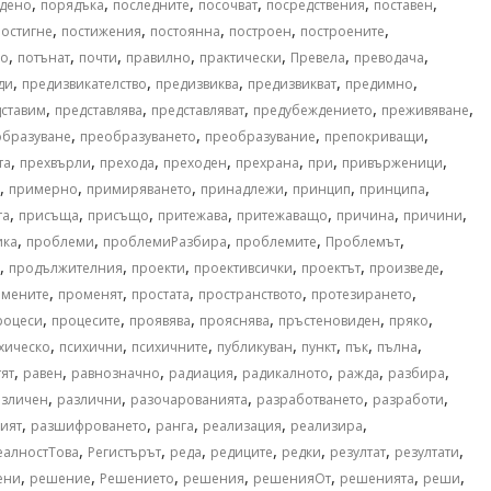
,
,
,
,
,
,
дено
порядъка
последните
посочват
посредствения
поставен
,
,
,
,
,
постигне
постижения
постоянна
построен
построените
,
,
,
,
,
,
,
но
потънат
почти
правилно
практически
Превела
преводача
,
,
,
,
,
ди
предизвикателство
предизвиква
предизвикват
предимно
,
,
,
,
,
ставим
представлява
представляват
предубеждението
преживяване
,
,
,
,
образуване
преобразуването
преобразувание
препокриващи
,
,
,
,
,
,
,
та
прехвърли
прехода
преходен
прехрана
при
привърженици
,
,
,
,
,
,
примерно
примиряването
принадлежи
принцип
принципа
,
,
,
,
,
,
,
та
присъща
присъщо
притежава
притежаващо
причина
причини
,
,
,
,
,
ика
проблеми
проблемиРазбира
проблемите
Проблемът
,
,
,
,
,
,
продължителния
проекти
проективсички
проектът
произведе
,
,
,
,
,
омените
променят
простата
пространството
протезирането
,
,
,
,
,
,
роцеси
процесите
проявява
прояснява
пръстеновиден
пряко
,
,
,
,
,
,
,
хическо
психични
психичните
публикуван
пункт
пък
пълна
,
,
,
,
,
,
,
тят
равен
равнозначно
радиация
радикалното
ражда
разбира
,
,
,
,
,
азличен
различни
разочарованията
разработването
разработи
,
,
,
,
,
ият
разшифроването
ранга
реализация
реализира
,
,
,
,
,
,
,
еалностТова
Регистърът
реда
редиците
редки
резултат
резултати
,
,
,
,
,
,
,
ени
решение
Решението
решения
решенияОт
решенията
реши