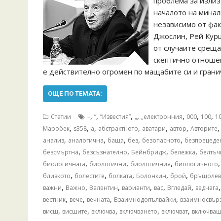
проблема за излиз
началото на минал
независимо от факт
Джослин, Рей Курцв
от случаите среща
скептично отношен
е действително огромен по мащабите си и грани
ОЩЕ ПО ТЕМАТА:
,
,
,
,
,
,
,
Статии
–
”
”Известия”
„
„електронния
000
100
1
,
,
,
,
,
,
Mаробек
s358
а
абстрактното
аватари
автор
Авторите
,
,
,
,
,
анализ
аналогична
баща
без
безопасното
безпрецеде
,
,
,
,
безсмъртна
безсъзнателно
Бейнбридж
бележка
белтъч
,
,
,
биологичната
биологични
биологичния
биологичното
,
,
,
,
,
близкото
болестите
болката
Болонкин
брой
бръщолев
,
,
,
,
,
,
важни
Важно
Валентин
варианти
вас
Вгледай
веднага
,
,
,
,
вестник
вече
вечната
Взаимнодопълвайки
взаимносвър
,
,
,
,
,
висш
висшите
включва
включването
включват
включва