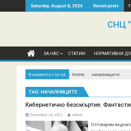
Skip
T
Saturday, August 8, 2026
Recent posts
to
content
СНЦ "
ЗА НАС
СТАТИИ
НОРМАТИВНИ Д
В момента сте на:
Home
началниците
TAG:
НАЧАЛНИЦИТЕ
Кибернетично безсмъртие. Фантасти
December 24, 2012
admin
Отговарям веднага