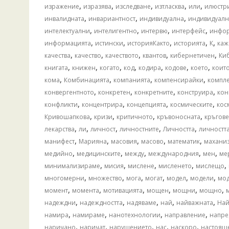
,
,
,
,
,
изражение
изразява
изследване
изтласква
или
илюстр
,
,
,
инвалидната
инвариантност
индивидуална
индивидуал
,
,
,
,
интелектуални
интелигентно
интервю
интерфейс
инфо
,
,
,
,
,
информацията
истински
историяКакто
историята
К
каж
,
,
,
,
,
качества
качество
качеството
квантов
кибернетичен
Ки
,
,
,
,
,
,
,
книгата
книжен
когато
код
кодира
кодове
което
коит
,
,
,
,
кома
Комбинацията
компанията
компенсирайки
компле
,
,
,
,
конвергентното
конкретен
конкретните
конструира
кон
,
,
,
,
конфликти
концентрира
концепцията
космическите
кос
,
,
,
,
Кривошапкова
кризи
критичното
кръвоносната
кръгове
,
,
,
,
,
лекарства
ли
личност
личностните
Личността
личностт
,
,
,
,
,
манифест
Марияна
масовия
масово
математик
махани
,
,
,
,
,
медийно
медицинските
между
международния
мен
ме
,
,
,
,
,
минимализираме
мисия
мислене
мисленето
мислещо
,
,
,
,
,
,
многомерни
множество
мога
могат
модел
модели
мо
,
,
,
,
,
,
момент
момента
мотивацията
мощен
мощни
мощно
,
,
,
,
,
надеждни
надеждността
надяваме
най
найважната
Най
,
,
,
,
намира
намираме
нанотехнологии
направление
напре
,
,
,
,
,
наричано
наричат
нарушението
нас
наскоро
настоящ