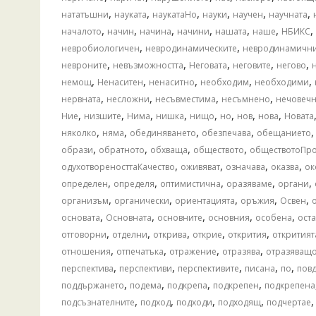
,
,
,
,
,
,
нататъшни
науката
наукатаНо
науки
научен
научната
,
,
,
,
,
,
,
началото
начин
начина
начини
нашата
наше
НБИКС
,
,
невробиологичен
невродинамическите
невродинамичн
,
,
,
,
,
невроните
невъзможността
Неговата
неговите
негово
,
,
,
,
,
немощ
Ненаситен
ненаситно
необходим
необходими
,
,
,
,
нервната
несложни
несъвместима
несъмнено
нечовечн
,
,
,
,
,
,
,
,
Ние
низшите
Нима
нишка
нищо
но
нов
нова
Новата
,
,
,
,
няколко
няма
обединяването
обезпечава
обещанието
,
,
,
,
образи
обратното
обхваща
обществото
обществотоПро
,
,
,
,
одухотвореносттаКачество
оживяват
означава
оказва
ок
,
,
,
,
,
определен
определя
оптимистична
оразяваме
органи
,
,
,
,
,
организъм
органически
ориентацията
оръжия
Освен
,
,
,
,
,
основата
Основната
основните
основния
особена
оста
,
,
,
,
,
отговорни
отделни
открива
открие
открития
откритият
,
,
,
,
отношения
отпечатъка
отражение
отразява
отразяващ
,
,
,
,
,
перспектива
перспективи
перспективите
писана
по
пов
,
,
,
,
поддържането
подема
подкрепа
подкрепен
подкрепена
,
,
,
,
подсъзнателните
подход
подходи
подходящ
подчертае