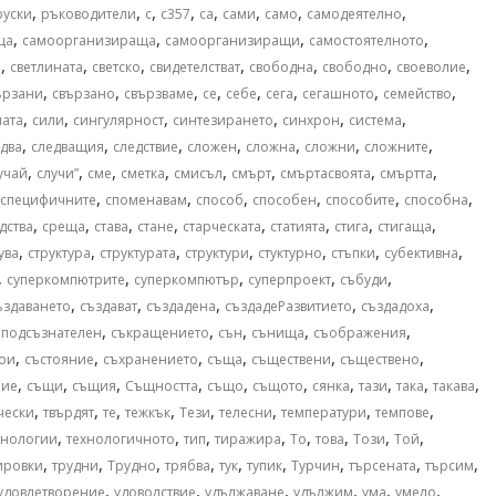
,
,
,
,
,
,
,
,
руски
ръководители
с
с357
са
сами
само
самодеятелно
,
,
,
,
ща
самоорганизираща
самоорганизиращи
самостоятелното
,
,
,
,
,
,
,
и
светлината
светско
свидетелстват
свободна
свободно
своеволие
,
,
,
,
,
,
,
,
ързани
свързано
свързваме
се
себе
сега
сегашното
семейство
,
,
,
,
,
,
лата
сили
сингулярност
синтезирането
синхрон
система
,
,
,
,
,
,
,
два
следващия
следствие
сложен
сложна
сложни
сложните
,
,
,
,
,
,
,
,
учай
случи”
сме
сметка
смисъл
смърт
смъртасвоята
смъртта
,
,
,
,
,
,
специфичните
споменавам
способ
способен
способите
способна
,
,
,
,
,
,
,
,
дства
среща
става
стане
старческата
статията
стига
стигаща
,
,
,
,
,
,
,
ува
структура
структурата
структури
стуктурно
стъпки
субективна
,
,
,
,
,
суперкомпютрите
суперкомпютър
суперпроект
събуди
,
,
,
,
,
ъздаването
създават
създадена
създадеРазвитието
създадоха
,
,
,
,
,
оподсъзнателен
съкращението
сън
сънища
съображения
,
,
,
,
,
,
тои
състояние
съхранението
съща
съществени
съществено
,
,
,
,
,
,
,
,
,
,
ние
същи
същия
Същността
също
същото
сянка
тази
така
такава
,
,
,
,
,
,
,
,
чески
твърдят
те
тежкък
Тези
телесни
температури
темпове
,
,
,
,
,
,
,
,
хнологии
технологичното
тип
тиражира
То
това
Този
Той
,
,
,
,
,
,
,
,
,
ировки
трудни
Трудно
трябва
тук
тупик
Турчин
търсената
търсим
,
,
,
,
,
,
удовлетворение
удоволствие
удължаване
удължим
ума
умело