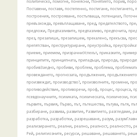
,
,
,
,
,
политическо
помогне
понеясни
Понятието
порив
поро
,
,
,
,
,
Поставени
поставя
постепенно
постигане
постигането
,
,
,
,
построения
построяване
постъпваща
потенциал
Поточ
,
,
,
,
превъзхожда
превъплащаване
пред
предателството
пре
,
,
,
,
предложи
Предпазливите
предпазливо
предпочита
пред
,
,
,
,
,
през
презапише
презапишем
прекалено
прекъсва
пре
,
,
,
препятстван
преструктуриране
преустройка
преустройка
,
,
,
,
приеме
приемем
призрачниУспехът
приказките
пример
,
,
,
,
принципите
принципната
припадъци
природа
природа
,
,
,
,
пробивЗаедно
пробиви
проблем
проблема
проблемат
,
,
,
провеждането
прогнозата
продължение
продължението
,
,
,
,
произвеждат
производство?
произволните
промени
пр
,
,
,
,
,
противодействие
противоречи
проф
процес
процеса
п
,
,
,
,
псевдонаучните
психиката
психическата
психически
пси
,
,
,
,
,
,
,
първите
първия
Първо
път
пътешества
пътува
пътя
пъ
,
,
,
,
,
разбиране
развива
развитие
Развитието
разгледаме
р
,
,
,
,
разработка
разработки
разрешаване
разум
разумГлавн
,
,
,
,
,
реализирането
реални
реално
реалност
реалностто
р
,
,
,
,
,
Рей
религиозните
ресурси
решаване
решаването
реш