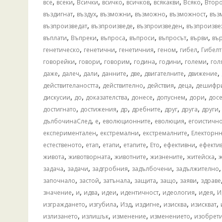
,
,
,
,
,
,
,
все
всеки
Всички
всичко
всичков
всякакви
Всяко
Втор
,
,
,
,
,
въздигнат
въздух
възможни
възможно
възможност
въз
,
,
,
възпроизведат
възпроизведе
възпроизведен
възпроизве
,
,
,
,
,
,
въплати
Въпреки
въпроса
въпроси
въпросът
върви
въ
,
,
,
,
,
генетическо
генетични
генетичния
геном
гибел
Гибелт
,
,
,
,
,
,
говорейки
говори
говорим
година
години
големи
гол
,
,
,
,
,
,
,
даже
далеч
дали
данните
две
двигателните
движение
,
,
,
,
действителаността
действително
действия
деца
дешифр
,
,
,
,
,
,
дискусии
до
доказателства
донесе
допуснем
дори
досе
,
,
,
,
,
,
достигнато
достижения
др
дребните
друг
друга
други
,
,
,
,
дълбочинаСлед
е
еволюционните
еволюция
егоистичн
,
,
,
експериментален
екстремални
екстремалните
Електорн
,
,
,
,
,
,
естественото
етап
етапи
етапите
Ето
ефективни
ефекти
,
,
,
,
,
живота
животворната
животните
жизнените
житейска
,
,
,
,
задача
задачи
задгробния
задълбочени
задължително
,
,
,
,
,
,
започнало
застой
затънала
защита
защо
заяви
здраве
,
,
,
,
,
,
,
значение
и
идва
идеи
идентичност
идеология
идея
И
,
,
,
,
,
,
изграждането
изгубила
Изд
издигне
изисква
изискват
,
,
,
,
излизането
излишък
изменение
изменението
изобрет