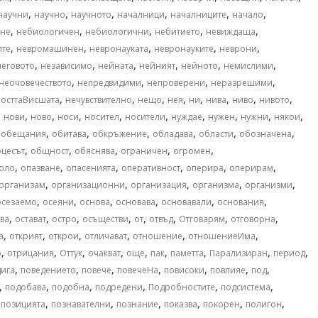
,
,
,
,
,
,
научни
научно
научното
началници
началниците
начало
,
,
,
,
,
не
небиологичен
небиологични
небитието
невиждаща
,
,
,
,
,
ите
невромашинен
невронауката
невронауките
неврони
,
,
,
,
,
,
неговото
независимо
нейната
нейният
нейното
немислими
,
,
,
,
неочовечеството
непредвидими
непроверени
неразрешими
,
,
,
,
,
,
,
,
осттаВисшата
нечувствително
нещо
нея
ни
нива
ниво
нивото
,
,
,
,
,
,
,
,
,
,
нови
ново
носи
носител
носители
нуждае
нужен
нужни
някои
,
,
,
,
,
,
,
обещания
обитава
обкръжение
обладава
области
обозначена
,
,
,
,
,
цесът
общност
обяснява
ограничен
огромен
,
,
,
,
,
,
оло
опазване
опасенията
оперативност
оперира
оперирам
,
,
,
,
,
организам
организационни
организация
организма
организми
,
,
,
,
,
,
осезаемо
осеяни
основа
основава
основавали
основания
,
,
,
,
,
,
,
,
ва
остават
остро
осъществи
от
отвъд
Отговарям
отговорна
,
,
,
,
,
,
а
открият
открои
отличават
отношение
отношениеИма
,
,
,
,
,
,
,
,
,
о
отрицания
Оттук
очакват
още
пак
паметта
Парализиран
период
,
,
,
,
,
,
,
дига
поведението
повече
повечеНа
повисоки
повлияе
под
,
,
,
,
,
,
подобава
подобна
подредени
Подробностите
подсистема
,
,
,
,
,
,
,
позицията
познавателни
познание
показва
покорен
полигон