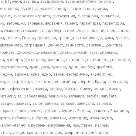
,
,
,
,
,
,
ое
ВТурчин
във
въз
въздействия
въздействияМегапроектът
,
,
,
,
,
можността
възниква
възникването
възникне
възприема
,
,
,
,
,
ждане
възпроизвеждането
възражения
възстанови
въплатена
,
,
,
,
,
,
,
рху
вътрешни
вярваме
вярвания
гарант
гарантират
гарантирра
,
,
,
,
,
,
,
,
а
главното
главовия
глад
гледна
глобална
глобални
глобалното
,
,
,
,
,
,
,
,
,
ям
голямо
Господ
границата
границите
граничи
да
дава
даваме
,
,
,
,
,
,
движението
деградация
дейност
дейността
действащ
действие
,
,
,
,
,
,
ирането
Джослин
диапазонът
диети
динамическа
директно
,
,
,
,
,
,
,
га
доскоро
достатъчно
достига
достигане
достигането
достигнати
,
,
,
,
,
,
,
,
другитеВолята
думи
духа
духовни
души
дълбок
дълбоко
,
,
,
,
,
,
,
,
о
един
единна
една
едно
езика
езотерично
екологично
,
,
,
,
,
,
,
ния
електронен
елементите
енергийна
енергия
Ерата
естествено
,
,
,
,
,
,
,
,
вния
ефективност
жажда
жертва
живата
живее
живите
живот
,
,
,
,
,
,
,
житейски
за
Забелязвам
зависимо
заглавие
загуба
загубата
,
,
,
,
,
,
,
,
заедно
заливат
залог
замяна
запазва
записали
заплаха
,
,
,
,
,
,
,
,
здравословно
земен
земната
земния
Земята
знамето
Знанието
,
,
,
,
,
,
деята
избавено
изброят
известни
известния
извънредно
,
,
,
,
,
изключително
изкуствен
изкуствения
изкуствено
излиза
,
,
,
,
,
и
изофункционалните
изпитваме
изпрати
изпълнението