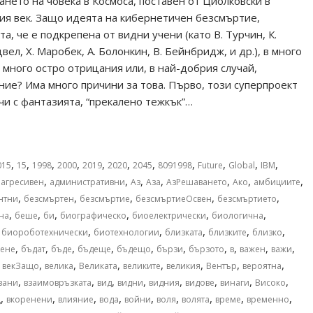
ането на човека в Космоса, поставен от Циолковски в
ия век. Защо идеята на кибернетичен безсмъртие,
а, че е подкрепена от видни учени (като В. Турчин, К.
ел, Х. Mаробек, А. Болонкин, В. Бейнбридж, и др.), в много
 много остро отрицания или, в най-добрия случай,
ие? Има много причини за това. Първо, този суперпроект
чи с фантазията, “прекалено тежкък”…
,
,
,
,
,
,
,
,
,
,
,
015
15
1998
2000
2019
2020
2045
8091998
Future
Global
IBM
,
,
,
,
,
,
,
,
агресивен
административни
Аз
Аза
АзРешаването
Ако
амбициите
,
,
,
,
,
нтни
безсмъртен
безсмъртие
безсмъртиеОсвен
безсмъртието
,
,
,
,
,
,
на
беше
би
биографическо
биоелектрически
биологична
,
,
,
,
,
,
биороботехнически
биотехнологии
близката
близките
близко
,
,
,
,
,
,
,
,
,
,
ене
бъдат
бъде
бъдеще
бъдещо
бързи
бързото
в
важен
важи
,
,
,
,
,
,
,
,
векЗащо
велика
Великата
великите
великия
Вентър
вероятна
,
,
,
,
,
,
,
,
зани
взаимовръзката
вид
видни
видния
видове
винаги
Високо
,
,
,
,
,
,
,
,
,
щ
вкоренени
влияние
вода
войни
воля
волята
време
временно