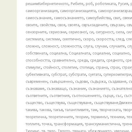
,
,
,
,
,
решимКибернетичното
Рибите
роб
роботиката
Русия
,
,
самоорганизация
самоорганизацията
самоорганизизра
,
,
,
,
самосъзнание
самосъзнанието
самоубийства
сват
свек
,
,
,
,
,
,
своите
свойства
своя
своята
свръхзадачите
свързан
св
,
,
,
,
,
,
сензорните
сериозни
сериозно!
си
сигурност
сила
си
,
,
,
,
,
,
системата
системи
скептично
скоро
скоростта
след
сле
,
,
,
,
,
,
сложно
сложност
сложността
слуга
случаи
случаите
сл
,
,
,
,
,
собствената
социална
Социалната
социални
социално
,
,
,
,
,
способността
сравнително
среда
средата
средното
сре
,
,
,
,
,
,
стимули;
стойност
столетие
стотици
страна
страх
страх
,
,
,
,
субективната
субстрат
субстрати
суетата
суперкомпютри
,
,
,
,
,
съвременен
съвършенно
съдови
съдържа
създаване
с
,
,
,
,
съзнаваме
съзнаващо
съзнание
съзнанието
съзнателн
,
,
,
,
,
съответните
съответния
съотношението
сърце
със
със
,
,
,
същество
съществува
съществуване
съществуванеДвиже
,
,
,
,
,
,
такива
такова
такъв
талантливите
там
творческата
твор
,
,
,
,
,
теоретична
теоретичните
теории
терминът
техники
те
,
,
,
,
топлите
точка
трансформация
трансхуманистична
трен
,
,
,
,
,
,
,
Тюринг
тя
тяло
Тялото
тяхната
убеждението
уверени