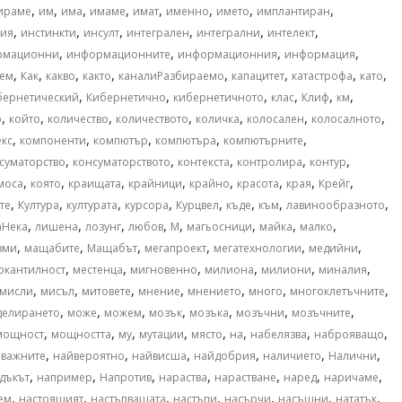
,
,
,
,
,
,
,
,
ираме
им
има
имаме
имат
именно
името
имплантиран
,
,
,
,
,
,
ния
инстинкти
инсулт
интегрален
интегрални
интелект
,
,
,
,
рмационни
информационните
информационния
информация
,
,
,
,
,
,
,
,
ем
Как
какво
както
каналиРазбираемо
капацитет
катастрофа
като
,
,
,
,
,
,
бернетический
Кибернетично
кибернетичното
клас
Клиф
км
,
,
,
,
,
,
,
о
който
количество
количеството
количка
колосален
колосалното
,
,
,
,
,
кс
компоненти
компютър
компютъра
компютърните
,
,
,
,
,
суматорство
консуматорството
контекста
контролира
контур
,
,
,
,
,
,
,
,
моса
която
краищата
крайници
крайно
красота
края
Крейг
,
,
,
,
,
,
,
,
те
Култура
културата
курсора
Курцвел
къде
към
лавинообразното
,
,
,
,
,
,
,
,
аНека
лишена
лозунг
любов
М
магьосници
майка
малко
,
,
,
,
,
,
зми
мащабите
Мащабът
мегапроект
мегатехнологии
медийни
,
,
,
,
,
,
ркантилност
местенца
мигновенно
милиона
милиони
миналия
,
,
,
,
,
,
,
мисли
мисъл
митовете
мнение
мнението
много
многоклетъчните
,
,
,
,
,
,
,
делирането
може
можем
мозък
мозъка
мозъчни
мозъчните
,
,
,
,
,
,
,
,
мощност
мощността
му
мутации
място
на
набелязва
наброяващо
,
,
,
,
,
,
важните
найвероятно
найвисша
найдобрия
наличието
Налични
,
,
,
,
,
,
,
дъкът
например
Напротив
нараства
нарастване
наред
наричаме
,
,
,
,
,
,
,
ем
настоящият
настъпващата
настъпи
насърчи
насъщни
нататък