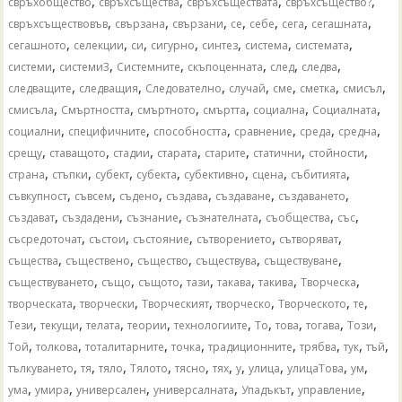
,
,
,
,
свръхобщество
свръхсъщества
свръхсъществата
свръхсъщество?
,
,
,
,
,
,
,
свръхсъществовъв
свързана
свързани
се
себе
сега
сегашната
,
,
,
,
,
,
,
сегашното
селекции
си
сигурно
синтез
система
системата
,
,
,
,
,
,
системи
системи3
Системните
скъпоценната
след
следва
,
,
,
,
,
,
,
следващите
следващия
Следователно
случай
сме
сметка
смисъл
,
,
,
,
,
,
смисъла
Смъртността
смъртното
смъртта
социална
Социалната
,
,
,
,
,
,
социални
специфичните
способността
сравнение
среда
средна
,
,
,
,
,
,
,
срещу
ставащото
стадии
старата
старите
статични
стойности
,
,
,
,
,
,
,
страна
стъпки
субект
субекта
субективно
сцена
събитията
,
,
,
,
,
,
съвкупност
съвсем
съдено
създава
създаване
създаването
,
,
,
,
,
,
създават
създадени
съзнание
съзнателната
съобщества
със
,
,
,
,
,
съсредоточат
състои
състояние
сътворението
сътворяват
,
,
,
,
,
същества
съществено
същество
съществува
съществуване
,
,
,
,
,
,
,
съществуването
също
същото
тази
такава
такива
Творческа
,
,
,
,
,
,
творческата
творчески
Творческият
творческо
Творческото
те
,
,
,
,
,
,
,
,
,
Тези
текущи
телата
теории
технологиите
То
това
тогава
Този
,
,
,
,
,
,
,
,
Той
толкова
тоталитарните
точка
традиционните
трябва
тук
тъй
,
,
,
,
,
,
,
,
,
,
тълкуването
тя
тяло
Тялото
тясно
тях
у
улица
улицаТова
ум
,
,
,
,
,
,
ума
умира
универсален
универсалната
Упадъкът
управление