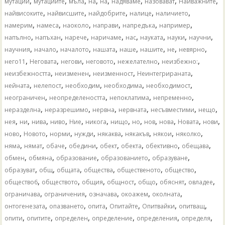
,
,
,
,
,
,
,
,
мутации
мутациите
мъла
на
​​на
надяваме
назовават
Найважните
,
,
,
,
,
найвисоките
найвисшите
найдобрите
налице
наличието
,
,
,
,
,
,
намерим
намеса
наоколо
направи
напредъка
например
,
,
,
,
,
,
,
,
напълно
напъхан
нарече
наричаме
нас
науката
науки
научни
,
,
,
,
,
,
,
,
научния
начало
началото
нашата
наше
нашите
не
невярно
,
,
,
,
,
,
него11
Неговата
негови
неговото
нежелателно
неизбежно:
,
,
,
,
неизбежността
неизменен
неизменност
Неинтегрираната
,
,
,
,
,
нейната
нелепост
необходим
необходима
необходимост
,
,
,
,
неограничен
неопределеността
непоклатима
непременно
,
,
,
,
,
,
неразделна
неразрешимо
нервна
нервната
несъвместими
нещо
,
,
,
,
,
,
,
,
,
,
,
,
нея
ни
нива
ниво
Ние
никога
нищо
но
нов
нова
Новата
нови
,
,
,
,
,
,
,
,
ново
Новото
норми
нужди
някаква
някакъв
някои
няколко
,
,
,
,
,
,
,
,
няма
нямат
обаче
обедини
обект
обекта
обективно
обещава
,
,
,
,
,
обмен
обмяна
образование
образованието
образуване
,
,
,
,
,
,
образуват
общ
общата
общества
общественото
общество
,
,
,
,
,
,
,
общество6
обществото
общия
общност
общо
обяснят
овладее
,
,
,
,
,
ограничава
ограничения
означава
окоажем
околната
,
,
,
,
,
,
онтогенезата
опазването
опита
Опитайте
Опитвайки
опитващ
,
,
,
,
,
,
опити
опитите
определен
определение
определения
определя