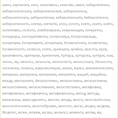
,
,
,
,
,
,
,
както
картината
като
качествено
качество
квант
кибернетичен
,
,
,
кибернетическата
кибернетическия
кибернетична
,
,
,
,
кибернетичната
кибернетични
кибернетичните
Кибернетично
,
,
,
,
,
,
,
,
кибернетичното
клетки
клетките
клон
когато
което
които
който
,
,
,
,
,
колективен
колкото
комбинирани
комуникация
конкретно
,
,
,
,
конкурира
конструктивната
контролира
Контролиращи
,
,
,
,
,
концепции
Концепциите
концепция
Космическата
космически
,
,
,
,
,
,
,
Космическото
космоса
която
краищата
крайна
красота
края
,
,
,
,
,
,
,
креативното
критерии
критичния
Култура
културата
култури
към
,
,
,
,
,
,
,
лесно
ли
личност
личности
личности14
личностната
Личността
,
,
,
,
,
,
логически
ложена
макромолекули
малка
малко
математическите
,
,
,
,
,
,
материал
материала
материали
материята
мащаб
мащабни
,
,
,
,
,
между
менталните
Метасистемен
метасистемна
метасистемни
,
,
,
,
метасистемния
метасистемният
метастистемен
метафизика
,
,
,
,
,
метафизичен
метафизична
метафизичната
метод
метода
,
,
,
,
,
,
механизъм
мирозданието
мислят
млада
много
многоклетъчни
,
,
,
,
,
,
многоклетъчните
многообразие
многото
могат
модел
модели
,
,
,
,
,
,
,
,
Моделът
може
можем
мозък
мозъкът
момента
мотив
му