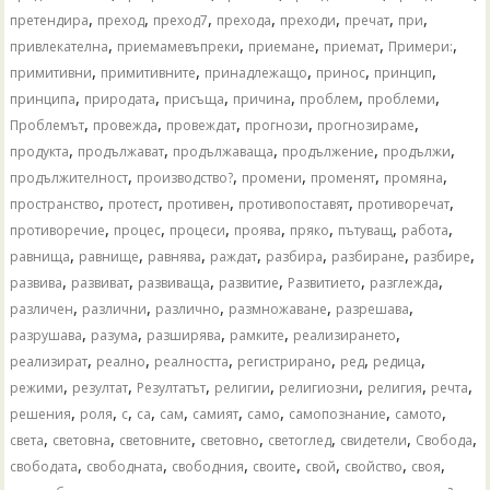
,
,
,
,
,
,
,
претендира
преход
преход7
прехода
преходи
пречат
при
,
,
,
,
,
привлекателна
приемамевъпреки
приемане
приемат
Примери:
,
,
,
,
,
примитивни
примитивните
принадлежащо
принос
принцип
,
,
,
,
,
,
принципа
природата
присъща
причина
проблем
проблеми
,
,
,
,
,
Проблемът
провежда
провеждат
прогнози
прогнозираме
,
,
,
,
,
продукта
продължават
продължаваща
продължение
продължи
,
,
,
,
,
продължителност
производство?
промени
променят
промяна
,
,
,
,
,
пространство
протест
противен
противопоставят
противоречат
,
,
,
,
,
,
,
противоречие
процес
процеси
проява
пряко
пътуващ
работа
,
,
,
,
,
,
,
равнища
равнище
равнява
раждат
разбира
разбиране
разбире
,
,
,
,
,
,
развива
развиват
развиваща
развитие
Развитието
разглежда
,
,
,
,
,
различен
различни
различно
размножаване
разрешава
,
,
,
,
,
разрушава
разума
разширява
рамките
реализирането
,
,
,
,
,
,
реализират
реално
реалността
регистрирано
ред
редица
,
,
,
,
,
,
,
режими
резултат
Резултатът
религии
религиозни
религия
речта
,
,
,
,
,
,
,
,
,
решения
роля
с
са
сам
самият
само
самопознание
самото
,
,
,
,
,
,
,
света
световна
световните
световно
светоглед
свидетели
Свобода
,
,
,
,
,
,
,
свободата
свободната
свободния
своите
свой
свойство
своя