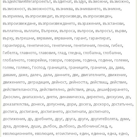
,
,
,
,
,
въздействияМегапроектът
въздигнат
въздух
възможни
възможно
,
,
,
,
,
възможност
възможността
възниква
възникването
възникне
,
,
,
,
възприема
възпроизведат
възпроизведе
възпроизведен
,
,
,
,
възпроизвеждане
възпроизвеждането
възражения
възстанови
,
,
,
,
,
,
,
въплатена
въплати
Въпреки
въпроса
въпроси
въпросът
върви
,
,
,
,
,
,
върху
вътрешни
вярваме
вярвания
гарант
гарантират
,
,
,
,
,
,
гарантирра
генетическо
генетични
генетичния
геном
гибел
,
,
,
,
,
,
,
Гибелта
главното
главовия
глад
гледна
глобална
глобални
,
,
,
,
,
,
,
глобалното
говорейки
говори
говорим
година
години
големи
,
,
,
,
,
,
,
,
голям
голямо
Господ
границата
границите
граничи
да
дава
,
,
,
,
,
,
,
,
даваме
даже
далеч
дали
данните
две
двигателните
движение
,
,
,
,
,
,
движението
деградация
дейност
дейността
действащ
действие
,
,
,
,
,
действителаността
действително
действия
деца
дешифрирането
,
,
,
,
,
,
,
Джослин
диапазонът
диети
динамическа
директно
дискусии
до
,
,
,
,
,
,
,
доказателства
донесе
допуснем
дори
досега
доскоро
достатъчно
,
,
,
,
,
достига
достигане
достигането
достигнати
достигнато
,
,
,
,
,
,
,
,
достижения
др
дребните
друг
друга
други
другитеВолята
думи
,
,
,
,
,
,
,
духа
духовни
души
дълбок
дълбоко
дълбочинаСлед
е
,
,
,
,
,
,
,
еволюционните
еволюция
егоистично
един
единна
една
едно