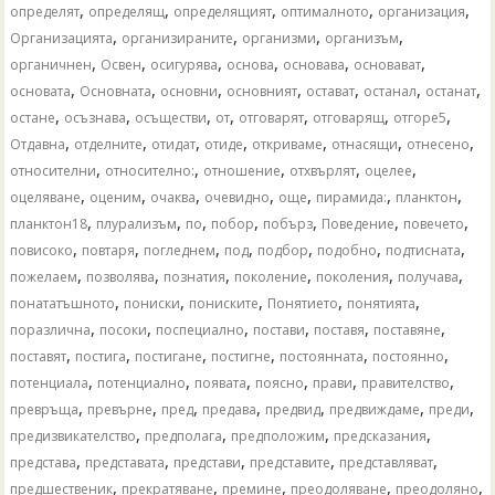
,
,
,
,
,
определят
определящ
определящият
оптималното
организация
,
,
,
,
Организацията
организираните
организми
организъм
,
,
,
,
,
,
органичнен
Освен
осигурява
основа
основава
основават
,
,
,
,
,
,
,
основата
Основната
основни
основният
остават
останал
останат
,
,
,
,
,
,
,
остане
осъзнава
осъществи
от
отговарят
отговарящ
отгоре5
,
,
,
,
,
,
,
Отдавна
отделните
отидат
отиде
откриваме
отнасящи
отнесено
,
,
,
,
,
относителни
относително:
отношение
отхвърлят
оцелее
,
,
,
,
,
,
,
оцеляване
оценим
очаква
очевидно
още
пирамида:
планктон
,
,
,
,
,
,
,
планктон18
плурализъм
по
побор
побърз
Поведение
повечето
,
,
,
,
,
,
,
повисоко
повтаря
погледнем
под
подбор
подобно
подтисната
,
,
,
,
,
,
пожелаем
позволява
познатия
поколение
поколения
получава
,
,
,
,
,
понататъшното
пониски
пониските
Понятието
понятията
,
,
,
,
,
,
поразлична
посоки
поспециално
постави
поставя
поставяне
,
,
,
,
,
,
поставят
постига
постигане
постигне
постоянната
постоянно
,
,
,
,
,
,
потенциала
потенциално
появата
поясно
прави
правителство
,
,
,
,
,
,
,
превръща
превърне
пред
предава
предвид
предвиждаме
преди
,
,
,
,
предизвикателство
предполага
предположим
предсказания
,
,
,
,
,
представа
представата
представи
представите
представляват
,
,
,
,
,
предшественик
прекратяване
премине
преодоляване
преодоляно