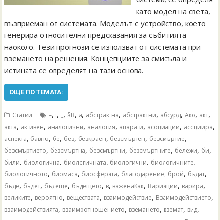
като модел на света,
възприеман от системата. Моделът е устройство, което
генерира относителни предсказания за събитията
наоколо. Тези прогнози се използват от системата при
вземането на решения. Концепциите за смисъла и
истината се определят на тази основа.
ОЩЕ ПО ТЕМАТА:
,
,
,
,
,
,
,
,
,
,
Статии
–
:
„
§В
а
абстрактна
абстрактни
абсурд
Ако
акт
,
,
,
,
,
,
,
акта
активен
аналогични
аналогия
апарати
асоциации
асоциира
,
,
,
,
,
,
,
аспекта
бавно
бе
без
безкраен
безсмъртен
безсмъртие
,
,
,
,
,
,
безсмъртието
безсмъртна
безсмъртни
безсмъртните
бележи
би
,
,
,
,
,
били
биологична
биологичната
биологични
биологичните
,
,
,
,
,
,
биологичното
биомаса
биосферата
благодарение
брой
бъдат
,
,
,
,
,
,
,
,
бъде
бъдет
бъдеще
бъдещето
в
важенаКак
Вариации
варира
,
,
,
,
,
великите
вероятно
веществата
взаимодействие
Взаимодействието
,
,
,
,
,
взаимодействията
взаимоотношението
вземането
вземат
вид