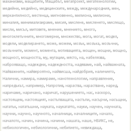
,
,
,
,
,
маханизми
мащабите
Мащабът
мегапроект
мегатехнологии
,
,
,
,
,
,
медийни
медийно
медицинските
между
международния
мен
,
,
,
,
,
меркантилност
местенца
мигновенно
милиона
милиони
,
,
,
,
,
,
миналия
минимализираме
мисия
мислене
мисленето
мислещо
,
,
,
,
,
,
мисли
мисъл
митовете
мнение
мнението
много
,
,
,
,
,
,
многоклетъчните
многомерни
множество
мога
могат
модел
,
,
,
,
,
,
,
модели
моделирането
може
можем
мозък
мозъка
мозъчни
,
,
,
,
,
,
,
мозъчните
момент
момента
мотивацията
мощен
мощни
мощно
,
,
,
,
,
,
,
мощност
мощността
му
мутации
място
на
набелязва
,
,
,
,
,
,
наброяващо
надеждни
надеждността
надяваме
най
найважната
,
,
,
,
,
Найважните
найвероятно
найвисша
найдобрия
наличието
,
,
,
,
,
Налични
намира
намираме
нанотехнологии
направление
,
,
,
,
,
,
напредъкът
например
Напротив
нараства
нарастване
наред
,
,
,
,
,
,
наричаме
наричано
наричат
нарушението
нас
наскоро
,
,
,
,
,
,
настоящем
настоящият
настъпващата
настъпи
насърчи
насъщни
,
,
,
,
,
,
,
нататък
нататъшни
науката
наукатаНо
науки
научен
научната
,
,
,
,
,
,
научни
научно
научното
началници
началниците
начало
,
,
,
,
,
,
,
,
началото
начин
начина
начини
нашата
наше
НБИКС
не
,
,
,
,
небиологичен
небиологични
небитието
невиждаща