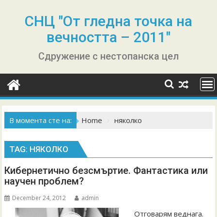
Skip
to
СНЦ "От гледна точка на
content
вечността – 2011"
Сдружение с нестопанска цел
В момента сте на:
Home
няколко
TAG:
НЯКОЛКО
Кибернетично безсмъртие. Фантастика или
научен проблем?
December 24, 2012
admin
Отговарям веднага.