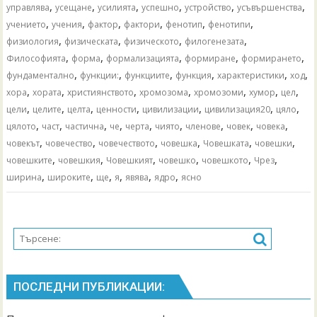
,
,
,
,
,
,
управлява
усещане
усилията
успешно
устройство
усъвършенства
,
,
,
,
,
,
учението
учения
фактор
фактори
фенотип
фенотипи
,
,
,
,
физиология
физическата
физическото
филогенезата
,
,
,
,
,
Философията
форма
формализацията
формиране
формирането
,
,
,
,
,
,
фундаментално
функции:
функциите
функция
характеристики
ход
,
,
,
,
,
,
,
хора
хората
християнството
хромозома
хромозоми
хумор
цел
,
,
,
,
,
,
,
цели
целите
целта
ценности
цивилизации
цивилизация20
цяло
,
,
,
,
,
,
,
,
,
цялото
част
частична
че
черта
чиято
членове
човек
човека
,
,
,
,
,
,
човекът
човечество
човечеството
човешка
Човешката
човешки
,
,
,
,
,
,
човешките
човешкия
Човешкият
човешко
човешкото
Чрез
,
,
,
,
,
,
ширина
широките
ще
я
явява
ядро
ясно
ПОСЛЕДНИ ПУБЛИКАЦИИ: