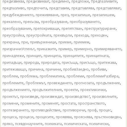
,
,
,
,
,
предизвиква
предизвикват
предимно
предложи
Предпазливите
,
,
,
,
,
предпазливо
предпочита
представим
представлява
представляват
,
,
,
,
,
предубеждението
преживяване
през
презапише
презапишем
,
,
,
,
прекалено
прекъсва
преобразуване
преобразуването
,
,
,
,
преобразувание
препокриващи
препятстван
преструктуриране
,
,
,
,
,
преустройка
преустройката
прехвърли
прехода
преходен
,
,
,
,
,
прехрана
при
привърженици
приеме
приемем
,
,
,
,
,
призрачниУспехът
приказките
пример
примерно
примиряването
,
,
,
,
,
принадлежи
принцип
принципа
принципите
принципната
,
,
,
,
,
,
припадъци
природа
природата
присъща
присъщо
притежава
,
,
,
,
,
притежаващо
причина
причини
пробивЗаедно
пробиви
,
,
,
,
,
проблем
проблема
проблематика
проблеми
проблемиРазбира
,
,
,
,
,
проблемите
Проблемът
провеждането
прогнозата
продължение
,
,
,
,
продължението
продължителния
проекти
проективсички
,
,
,
,
,
проектът
произведе
произвеждат
производство?
произволните
,
,
,
,
,
промени
промените
променят
простата
пространството
,
,
,
,
,
протезирането
противодействие
противоречи
проф
процес
,
,
,
,
,
,
процеса
процеси
процесите
проявява
прояснява
пръстеновиден
,
,
,
,
,
пряко
псевдонаучните
психиката
психическата
психически