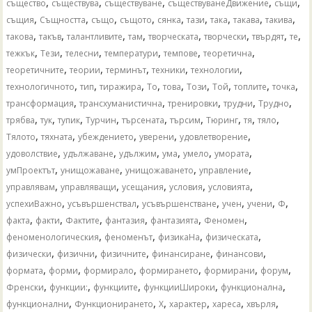
,
,
,
,
,
същество
съществува
съществуване
съществуванеДвижение
същи
,
,
,
,
,
,
,
,
,
същия
Същността
също
същото
сянка
тази
така
такава
такива
,
,
,
,
,
,
,
,
такова
такъв
талантливите
там
творческата
творчески
твърдят
те
,
,
,
,
,
,
тежкък
Тези
телесни
температури
темпове
теоретична
,
,
,
,
,
теоретичните
теории
терминът
техники
технологии
,
,
,
,
,
,
,
,
,
технологичното
тип
тиражира
То
това
Този
Той
топлите
точка
,
,
,
,
,
трансформация
трансхуманистична
тренировки
трудни
Трудно
,
,
,
,
,
,
,
,
,
трябва
тук
тупик
Турчин
търсената
търсим
Тюринг
тя
тяло
,
,
,
,
,
Тялото
тяхната
убеждението
уверени
удовлетворение
,
,
,
,
,
,
удоволствие
удължаване
удължим
ума
умело
умората
,
,
,
,
умПроектът
унищожаване
унищожаването
управление
,
,
,
,
,
управлявам
управляващи
усещания
условия
условията
,
,
,
,
,
,
успехиВажно
усъвършенствал
усъвършенстване
учен
учени
Ф
,
,
,
,
,
,
факта
факти
Фактите
фантазия
фантазията
Феномен
,
,
,
,
феноменологическия
феноменът
физикаНа
физическата
,
,
,
,
,
физически
физични
физичните
финансиране
финансови
,
,
,
,
,
,
формата
форми
формирало
формирането
формирани
форум
,
,
,
,
,
Френски
функции:
функциите
функцииШироки
функционална
,
,
,
,
,
,
функционални
Функционирането
Х
характер
хареса
хвърля