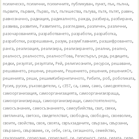
,
,
,
,
,
,
,
психическо
психични
психичните
публикуван
пункт
пък
пълна
,
,
,
,
,
,
,
,
,
първите
първия
Първо
път
пътешества
пътува
пътя
пътят
равен
,
,
,
,
,
,
равнозначно
радиация
радикалното
ражда
разбира
разбиране
,
,
,
,
,
,
развива
развитие
Развитието
разгледаме
различен
различни
,
,
,
,
разочарованията
разработването
разработи
разработка
,
,
,
,
,
разработки
разрешаване
разум
разумГлавният
разшифроването
,
,
,
,
,
,
ранга
реализация
реализира
реализирането
реални
реално
,
,
,
,
,
,
реалност
реалностто
реалностТова
Регистърът
реда
редиците
,
,
,
,
,
,
,
редки
резултат
резултати
Рей
религиозните
ресурси
решаване
,
,
,
,
,
,
решаването
решени
решение
Решението
решения
решенияОт
,
,
,
,
,
,
решенията
реши
решимКибернетичното
Рибите
роб
роботиката
,
,
,
,
,
,
,
,
,
Русия
руски
ръководители
с
с357
са
сами
само
самодеятелно
,
,
,
самоорганизация
самоорганизацията
самоорганизизраща
,
,
,
самоорганизираща
самоорганизиращи
самостоятелното
,
,
,
,
,
самосъзнание
самосъзнанието
самоубийства
сват
свеки
,
,
,
,
,
,
светлината
светско
свидетелстват
свободна
свободно
своеволие
,
,
,
,
,
,
,
своите
свойства
своя
своята
свръхзадачите
свързан
свързани
,
,
,
,
,
,
,
свързано
свързваме
се
себе
сега
сегашното
семейство
,
,
,
,
,
,
,
,
сензорните
сериозни
сериозно!
си
сигурност
сила
силата
сили