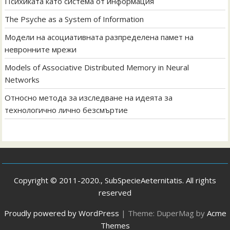
Психиката като система от информация
The Psyche as a System of Information
Модели на асоциативната разпределена памет на
невронните мрежи
Models of Associative Distributed Memory in Neural
Networks
Относно метода за изследване на идеята за
технологично лично безсмъртие
Copyright © 2011-2020., SubSpecieAeternitatis. All rights
reserved
Proudly powered by WordPress
|
Theme: DuperMag by
Acme
Themes