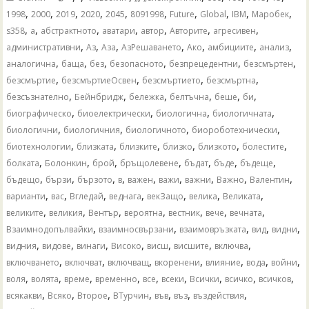
,
,
,
,
,
,
,
,
,
,
1998
2000
2019
2020
2045
8091998
Future
Global
IBM
Mаробек
,
,
,
,
,
,
,
s358
а
абстрактното
аватари
автор
Авторите
агресивен
,
,
,
,
,
,
,
административни
Аз
Аза
АзРешаването
Ако
амбициите
анализ
,
,
,
,
,
,
аналогична
баща
без
безопасното
безпрецедентни
безсмъртен
,
,
,
,
безсмъртие
безсмъртиеОсвен
безсмъртието
безсмъртна
,
,
,
,
,
,
безсъзнателно
Бейнбридж
бележка
белтъчна
беше
би
,
,
,
,
биографическо
биоелектрически
биологична
биологичната
,
,
,
,
биологични
биологичния
биологичното
биороботехнически
,
,
,
,
,
,
биотехнологии
близката
близките
близко
близкото
болестите
,
,
,
,
,
,
,
болката
Болонкин
брой
бръщолевене
бъдат
бъде
бъдеще
,
,
,
,
,
,
,
,
,
бъдещо
бързи
бързото
в
важен
важи
важни
Важно
Валентин
,
,
,
,
,
,
,
варианти
вас
Вгледай
веднага
векЗащо
велика
Великата
,
,
,
,
,
,
,
великите
великия
Вентър
вероятна
вестник
вече
вечната
,
,
,
,
,
Взаимнодопълвайки
взаимносвързани
взаимовръзката
вид
видни
,
,
,
,
,
,
,
видния
видове
винаги
Високо
висш
висшите
включва
,
,
,
,
,
,
,
включването
включват
включващ
вкоренени
влияние
вода
войни
,
,
,
,
,
,
,
,
,
воля
волята
време
временно
все
всеки
Всички
всичко
всичков
,
,
,
,
,
,
,
всякакви
Всяко
Второе
ВТурчин
във
въз
въздействия