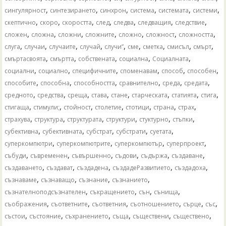
,
,
,
,
,
,
сингулярност
синтезирането
синхрон
система
системата
системи
,
,
,
,
,
,
,
скептично
скоро
скоростта
след
следва
следващия
следствие
,
,
,
,
,
,
,
сложен
сложна
сложни
сложните
сложно
сложност
сложността
,
,
,
,
,
,
,
,
,
слуга
случаи
случаите
случай
случи”
сме
сметка
смисъл
смърт
,
,
,
,
,
смъртасвоята
смъртта
собствената
социална
Социалната
,
,
,
,
,
,
социални
социално
специфичните
споменавам
способ
способен
,
,
,
,
,
,
способите
способна
способността
сравнително
среда
средата
,
,
,
,
,
,
,
,
средното
средства
среща
става
стане
старческата
статията
стига
,
,
,
,
,
,
,
стигаща
стимули;
стойност
столетие
стотици
страна
страх
,
,
,
,
,
,
страхува
структура
структурата
структури
стуктурно
стъпки
,
,
,
,
,
субективна
субективната
субстрат
субстрати
суетата
,
,
,
,
суперкомпютри
суперкомпютрите
суперкомпютър
суперпроект
,
,
,
,
,
,
събуди
съвременен
съвършенно
съдови
съдържа
създаване
,
,
,
,
,
създаването
създават
създадена
създадеРазвитието
създадоха
,
,
,
,
съзнаваме
съзнаващо
съзнание
съзнанието
,
,
,
,
съзнателноподсъзнателен
съкращението
сън
сънища
,
,
,
,
,
,
съображения
съответните
съответния
съотношението
сърце
със
,
,
,
,
,
,
състои
състояние
съхранението
съща
съществени
съществено