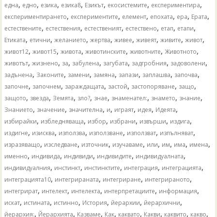
,
,
,
,
,
,
,
една
едно
езика
езика8
Езикът
екосистемите
експериментира
,
,
,
,
,
,
експериментирането
експериментите
елемент
епохата
ера
Ерата
,
,
,
,
,
,
естествените
естествения
естественият
естествено
етап
етапи
,
,
,
,
,
,
,
,
Етиката
етични
желанието
жертва
живее
живеят
живите
живот
,
,
,
,
,
,
живот12
живот15
живота
животинските
животните
Животното
,
,
,
,
,
,
,
животът
жизнено
за
забулена
загубата
задгробния
задоволени
,
,
,
,
,
,
,
задънена
Законите
замени
замяна
запази
заплашва
започва
,
,
,
,
,
,
започне
започнем
зараждащата
застой
застопоряване
защо
,
,
,
,
,
,
,
,
защото
звезда
Земята
зло?
знае
знаменател:
знамето
знание
,
,
,
,
,
,
,
Знанието
значение
значителна
и
играят
идея
Идеята
,
,
,
,
,
,
избирайки
избледняваща
избор
избрани
извърши
издига
,
,
,
,
,
,
издигне
изисква
използва
използване
използват
изпълняват
,
,
,
,
,
,
,
,
изразяващо
изследване
източник
изучаваме
или
им
има
имена
,
,
,
,
,
именно
индивида
индивиди
индивидите
индивидуалната
,
,
,
,
,
индивидуалния
инстинкт
инстинктите
интеграция
интеграцията
,
,
,
,
интеграцията10
интегрираната
интегриране
интегрираното
,
,
,
,
,
интегрират
интелект
интелекта
интерпретациите
информация
,
,
,
,
,
,
искат
истината
истинно
История
йерархии
йерархични
,
,
,
,
,
,
,
,
йерархия:
Йерархията
Казваме
Как
каквато
Какви
каквито
какво