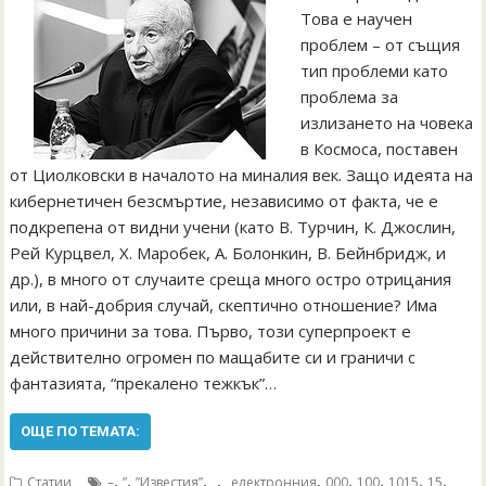
Това е научен
проблем – от същия
тип проблеми като
проблема за
излизането на човека
в Космоса, поставен
от Циолковски в началото на миналия век. Защо идеята на
кибернетичен безсмъртие, независимо от факта, че е
подкрепена от видни учени (като В. Турчин, К. Джослин,
Рей Курцвел, Х. Mаробек, А. Болонкин, В. Бейнбридж, и
др.), в много от случаите среща много остро отрицания
или, в най-добрия случай, скептично отношение? Има
много причини за това. Първо, този суперпроект е
действително огромен по мащабите си и граничи с
фантазията, “прекалено тежкък”…
ОЩЕ ПО ТЕМАТА:
,
,
,
,
,
,
,
,
,
Статии
–
”
”Известия”
„
„електронния
000
100
1015
15