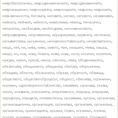
,
,
,
невробиологичен
невродинамическите
невродинамичните
,
,
,
,
,
невромашинен
невронауката
невронауките
неврони
невроните
,
,
,
,
,
,
невъзможността
Неговата
неговите
негово
неговото
независимо
,
,
,
,
,
,
нейната
нейният
нейното
немислими
немощ
Ненаситен
,
,
,
,
ненаситно
необходим
необходими
неочовечеството
,
,
,
,
,
непредвидими
непроверени
неразрешими
нервната
несложни
,
,
,
,
несъвместима
несъмнено
нечовечносттаВисшата
нечувствително
,
,
,
,
,
,
,
,
,
,
нещо
нея
ни
нива
ниво
нивото
Ние
низшите
Нима
нишка
,
,
,
,
,
,
,
,
,
,
нищо
но
нов
нова
Новата
нови
ново
носи
носител
носители
,
,
,
,
,
,
,
нуждае
нужен
нужни
някои
няколко
няма
обединяването
,
,
,
,
,
обезпечава
обещанието
обещания
обитава
обкръжение
,
,
,
,
,
,
обладава
области
обозначена
образи
обратното
обхваща
,
,
,
,
,
обществото
обществотоПроцесът
общност
обяснява
ограничен
,
,
,
,
,
огромен
одухотвореносттаКачество
оживяват
означава
оказва
,
,
,
,
,
,
около
опазване
опасенията
оперативност
оперира
оперирам
,
,
,
,
,
,
определен
определя
оптимистична
оразяваме
органи
организам
,
,
,
,
,
организационни
организация
организма
организми
организъм
,
,
,
,
,
,
органически
ориентацията
оръжия
Освен
осезаемо
осеяни
,
,
,
,
,
,
основа
основава
основавали
основания
основата
Основната