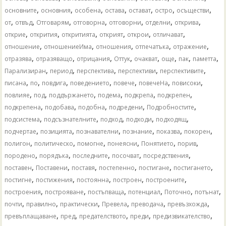
,
,
,
,
,
,
,
основните
основния
особена
остава
остават
остро
осъществи
,
,
,
,
,
,
,
от
отвъд
Отговарям
отговорна
отговорни
отделни
открива
,
,
,
,
,
,
открие
открития
откритията
открият
открои
отличават
,
,
,
,
,
отношение
отношениеИма
отношения
отпечатъка
отражение
,
,
,
,
,
,
,
,
отразява
отразяващо
отрицания
Оттук
очакват
още
пак
паметта
,
,
,
,
,
Парализиран
период
перспектива
перспективи
перспективите
,
,
,
,
,
,
,
писана
по
повдига
поведението
повече
повечеНа
повисоки
,
,
,
,
,
,
повлияе
под
поддържането
подема
подкрепа
подкрепен
,
,
,
,
,
подкрепена
подобава
подобна
подредени
Подробностите
,
,
,
,
,
подсистема
подсъзнателните
подход
подходи
подходящ
,
,
,
,
,
,
подчертае
позицията
познавателни
познание
показва
покорен
,
,
,
,
,
,
полигон
политическо
помогне
понеясни
Понятието
порив
,
,
,
,
,
породено
порядъка
последните
посочват
посредствения
,
,
,
,
,
,
поставен
Поставени
поставя
постепенно
постигане
постигането
,
,
,
,
,
постигне
постижения
постоянна
построен
построените
,
,
,
,
,
,
построения
построяване
постъпваща
потенциал
Поточно
потънат
,
,
,
,
,
,
почти
правилно
практически
Превела
преводача
превъзхожда
,
,
,
,
,
превъплащаване
пред
предателството
преди
предизвикателство