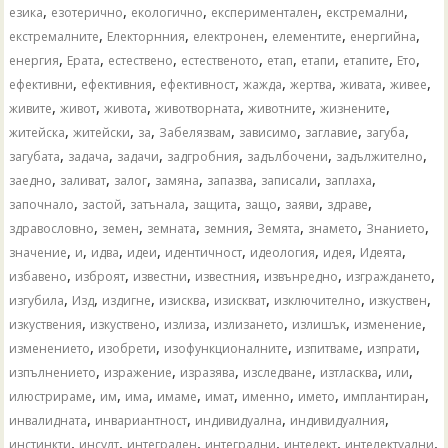
,
,
,
,
,
езика
езотерично
екологично
експериментален
екстремални
,
,
,
,
,
екстремалните
Електорнния
електронен
елементите
енергийна
,
,
,
,
,
,
,
,
енергия
Ерата
естествено
естественото
етап
етапи
етапите
Ето
,
,
,
,
,
,
,
ефективни
ефективния
ефективност
жажда
жертва
живата
живее
,
,
,
,
,
,
живите
живот
живота
животворната
животните
жизнените
,
,
,
,
,
,
,
житейска
житейски
за
Забелязвам
зависимо
заглавие
загуба
,
,
,
,
,
,
загубата
задача
задачи
задгробния
задълбочени
задължително
,
,
,
,
,
,
,
заедно
заливат
залог
замяна
запазва
записали
заплаха
,
,
,
,
,
,
,
започнало
застой
затънала
защита
защо
заяви
здраве
,
,
,
,
,
,
,
здравословно
земен
земната
земния
Земята
знамето
Знанието
,
,
,
,
,
,
,
,
значение
и
идва
идеи
идентичност
идеология
идея
Идеята
,
,
,
,
,
,
избавено
изброят
известни
известния
извънредно
изграждането
,
,
,
,
,
,
,
изгубила
Изд
издигне
изисква
изискват
изключително
изкуствен
,
,
,
,
,
,
изкуствения
изкуствено
излиза
излизането
излишък
изменение
,
,
,
,
,
изменението
изобрети
изофункционалните
изпитваме
изпрати
,
,
,
,
,
,
изпълнението
изражение
изразява
изследване
изтласква
или
,
,
,
,
,
,
,
,
илюстрираме
им
има
имаме
имат
именно
името
имплантиран
,
,
,
,
инвалидната
инвариантност
индивидуална
индивидуалния
,
,
,
,
,
,
инстинкти
инсулт
интегрален
интегрални
интелект
интелектуални