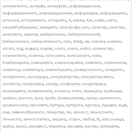
,
,
,
,
интелигентно
интервю
интерфейс
информационни
,
,
,
,
информационните
информационния
информация
информацията
,
,
,
,
,
,
,
,
истински
историяКакто
историята
К
кажем
Как
какво
както
,
,
,
,
,
,
каналиРазбираемо
капацитет
катастрофа
като
качества
качество
,
,
,
,
качеството
квантов
кибернетичен
Кибернетический
,
,
,
,
,
,
,
Кибернетично
кибернетичното
клас
Клиф
км
книгата
книжен
,
,
,
,
,
,
,
,
когато
код
кодира
кодове
което
които
който
количество
,
,
,
,
,
количеството
количка
колосален
колосалното
кома
,
,
,
,
,
Комбинацията
компанията
компенсирайки
комплекс
компоненти
,
,
,
,
,
компютър
компютъра
компютърните
конвергентното
конкретен
,
,
,
,
конкретните
конструира
консуматорство
консуматорството
,
,
,
,
,
контекста
контролира
контур
конфликти
концентрира
,
,
,
,
,
,
концепцията
космическите
космоса
която
краищата
крайници
,
,
,
,
,
,
,
крайно
красота
края
Крейг
Кривошапкова
кризи
критичното
,
,
,
,
,
,
,
кръвоносната
кръговете
Култура
културата
курсора
Курцвел
къде
,
,
,
,
,
,
към
лавинообразното
лекарства
ли
личност
личностните
,
,
,
,
,
,
,
Личността
личносттаНека
лишена
лозунг
любов
М
магьосници
,
,
,
,
,
,
,
майка
малко
манифест
Марияна
масовия
масово
математик