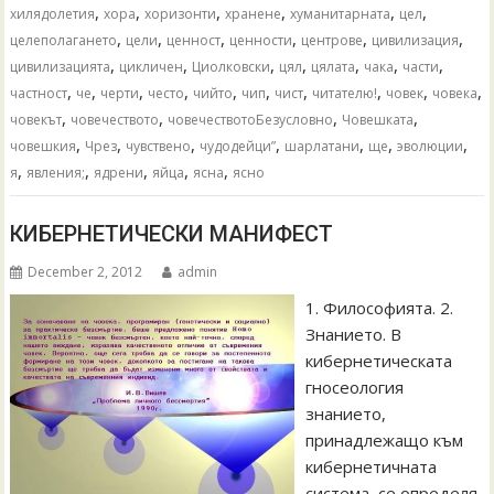
,
,
,
,
,
,
хилядолетия
хора
хоризонти
хранене
хуманитарната
цел
,
,
,
,
,
,
целеполагането
цели
ценност
ценности
центрове
цивилизация
,
,
,
,
,
,
,
цивилизацията
цикличен
Циолковски
цял
цялата
чака
части
,
,
,
,
,
,
,
,
,
,
частност
че
черти
често
чийто
чип
чист
читателю!
човек
човека
,
,
,
,
човекът
човечеството
човечествотоБезусловно
Човешката
,
,
,
,
,
,
,
човешкия
Чрез
чувствено
чудодейци”
шарлатани
ще
эволюции
,
,
,
,
,
я
явления;
ядрени
яйца
ясна
ясно
КИБЕРНЕТИЧЕСКИ МАНИФЕСТ
December 2, 2012
admin
1. Философията. 2.
Знанието. В
кибернетическата
гносеология
знанието,
принадлежащо към
кибернетичната
система, се определя