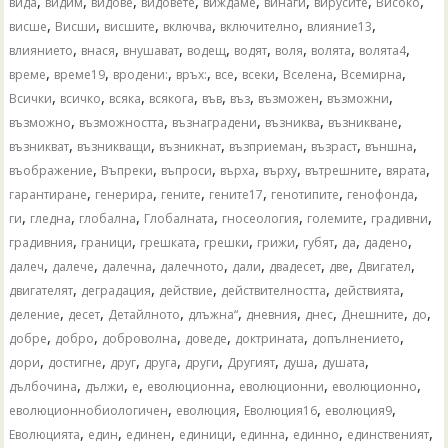
,
,
,
,
,
,
,
,
вида
видим
видове
видовете
виждаме
винаги
вирусите
Високо
,
,
,
,
,
,
висше
Висши
висшите
включва
включително
влияние13
,
,
,
,
,
,
,
,
влиянието
внася
внушават
водещ
водят
воля
волята
волята4
,
,
,
,
,
,
,
,
време
време19
вродени:
връх:
все
всеки
Вселена
Всемирна
,
,
,
,
,
,
,
,
Всички
всичко
всяка
всякога
във
въз
възможен
възможни
,
,
,
,
,
възможно
възможността
възнаградени
възниква
възникване
,
,
,
,
,
,
възникват
възникващи
възникнат
възприеман
възраст
външна
,
,
,
,
,
,
,
въображение
Въпреки
въпроси
върха
върху
вътрешните
вярата
,
,
,
,
,
,
гарантиране
генерира
гените
гените17
генотипите
генофонда
,
,
,
,
,
,
,
ги
гледна
глобална
Глобалната
гносеология
големите
градивни
,
,
,
,
,
,
,
,
градивния
граници
грешката
грешки
грижи
губят
да
дадено
,
,
,
,
,
,
,
,
далеч
далече
далечна
далечното
дали
двадесет
две
Двигател
,
,
,
,
,
двигателят
деградация
действие
действителността
действията
,
,
,
,
,
,
,
,
деление
десет
Детайлното
длъжна“
дневния
днес
Днешните
до
,
,
,
,
,
,
добре
добро
доброволна
доведе
доктрината
допълнението
,
,
,
,
,
,
,
,
дори
достигне
друг
друга
други
Другият
душа
душата
,
,
,
,
,
,
дълбочина
дължи
е
еволюционна
еволюционни
еволюционно
,
,
,
,
еволюционнобиологичен
еволюция
Еволюция16
еволюция9
,
,
,
,
,
,
,
Еволюцията
един
единен
единици
единна
единно
единственият