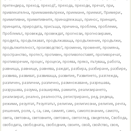
,
,
,
,
,
,
,
претендира
преход
преход7
прехода
преходи
пречат
при
,
,
,
,
,
привлекателна
приемамевъпреки
приемане
приемат
Примери:
,
,
,
,
,
примитивни
примитивните
принадлежащо
принос
принцип
,
,
,
,
,
,
принципа
природата
присъща
причина
проблем
проблеми
,
,
,
,
,
Проблемът
провежда
провеждат
прогнози
прогнозираме
,
,
,
,
,
продукта
продължават
продължаваща
продължение
продължи
,
,
,
,
,
продължителност
производство?
промени
променят
промяна
,
,
,
,
,
пространство
протест
противен
противопоставят
противоречат
,
,
,
,
,
,
,
противоречие
процес
процеси
проява
пряко
пътуващ
работа
,
,
,
,
,
,
,
равнища
равнище
равнява
раждат
разбира
разбиране
разбире
,
,
,
,
,
,
развива
развиват
развиваща
развитие
Развитието
разглежда
,
,
,
,
,
различен
различни
различно
размножаване
разрешава
,
,
,
,
,
разрушава
разума
разширява
рамките
реализирането
,
,
,
,
,
,
реализират
реално
реалността
регистрирано
ред
редица
,
,
,
,
,
,
,
режими
резултат
Резултатът
религии
религиозни
религия
речта
,
,
,
,
,
,
,
,
,
решения
роля
с
са
сам
самият
само
самопознание
самото
,
,
,
,
,
,
,
света
световна
световните
световно
светоглед
свидетели
Свобода
,
,
,
,
,
,
,
свободата
свободната
свободния
своите
свой
свойство
своя