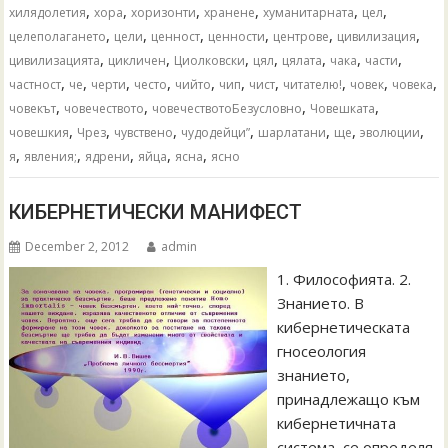
,
,
,
,
,
,
хилядолетия
хора
хоризонти
хранене
хуманитарната
цел
,
,
,
,
,
,
целеполагането
цели
ценност
ценности
центрове
цивилизация
,
,
,
,
,
,
,
цивилизацията
цикличен
Циолковски
цял
цялата
чака
части
,
,
,
,
,
,
,
,
,
,
частност
че
черти
често
чийто
чип
чист
читателю!
човек
човека
,
,
,
,
човекът
човечеството
човечествотоБезусловно
Човешката
,
,
,
,
,
,
,
човешкия
Чрез
чувствено
чудодейци”
шарлатани
ще
эволюции
,
,
,
,
,
я
явления;
ядрени
яйца
ясна
ясно
КИБЕРНЕТИЧЕСКИ МАНИФЕСТ
December 2, 2012
admin
1. Философията. 2.
Знанието. В
кибернетическата
гносеология
знанието,
принадлежащо към
кибернетичната
система, се определя