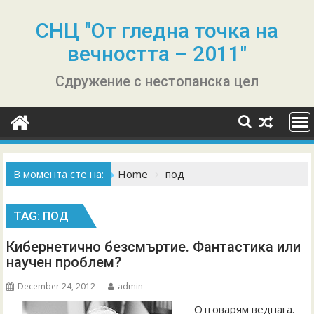
Skip
to
СНЦ "От гледна точка на
content
вечността – 2011"
Сдружение с нестопанска цел
В момента сте на:
Home
под
TAG:
ПОД
Кибернетично безсмъртие. Фантастика или
научен проблем?
December 24, 2012
admin
Отговарям веднага.