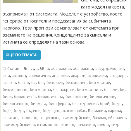
като модел на света,
възприеман от системата. Моделът е устройство, което
генерира относителни предсказания за събитията
наоколо. Тези прогнози се използват от системата при
вземането на решения. Концепциите за смисъла и
истината се определят на тази основа.
ОЩЕ ПО ТЕМАТА:
,
,
,
,
,
,
,
,
,
,
Статии
–
:
„
§В
а
абстрактна
абстрактни
абсурд
Ако
акт
,
,
,
,
,
,
,
акта
активен
аналогични
аналогия
апарати
асоциации
асоциира
,
,
,
,
,
,
,
аспекта
бавно
бе
без
безкраен
безсмъртен
безсмъртие
,
,
,
,
,
,
безсмъртието
безсмъртна
безсмъртни
безсмъртните
бележи
би
,
,
,
,
,
били
биологична
биологичната
биологични
биологичните
,
,
,
,
,
,
биологичното
биомаса
биосферата
благодарение
брой
бъдат
,
,
,
,
,
,
,
,
бъде
бъдет
бъдеще
бъдещето
в
важенаКак
Вариации
варира
,
,
,
,
,
великите
вероятно
веществата
взаимодействие
Взаимодействието
,
,
,
,
,
взаимодействията
взаимоотношението
вземането
вземат
вид