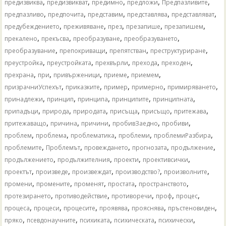
,
,
,
,
,
предизвиква
предизвикват
предимно
предложи
Предпазливите
,
,
,
,
,
предпазливо
предпочита
представим
представлява
представляват
,
,
,
,
,
предубеждението
преживяване
през
презапише
презапишем
,
,
,
,
прекалено
прекъсва
преобразуване
преобразуването
,
,
,
,
преобразувание
препокриващи
препятстван
преструктуриране
,
,
,
,
,
преустройка
преустройката
прехвърли
прехода
преходен
,
,
,
,
,
прехрана
при
привърженици
приеме
приемем
,
,
,
,
,
призрачниУспехът
приказките
пример
примерно
примиряването
,
,
,
,
,
принадлежи
принцип
принципа
принципите
принципната
,
,
,
,
,
,
припадъци
природа
природата
присъща
присъщо
притежава
,
,
,
,
,
притежаващо
причина
причини
пробивЗаедно
пробиви
,
,
,
,
,
проблем
проблема
проблематика
проблеми
проблемиРазбира
,
,
,
,
,
проблемите
Проблемът
провеждането
прогнозата
продължение
,
,
,
,
продължението
продължителния
проекти
проективсички
,
,
,
,
,
проектът
произведе
произвеждат
производство?
произволните
,
,
,
,
,
промени
промените
променят
простата
пространството
,
,
,
,
,
протезирането
противодействие
противоречи
проф
процес
,
,
,
,
,
,
процеса
процеси
процесите
проявява
прояснява
пръстеновиден
,
,
,
,
,
пряко
псевдонаучните
психиката
психическата
психически