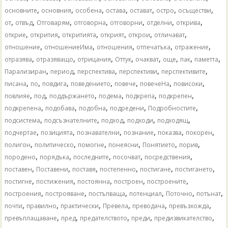
,
,
,
,
,
,
,
основните
основния
особена
остава
остават
остро
осъществи
,
,
,
,
,
,
,
от
отвъд
Отговарям
отговорна
отговорни
отделни
открива
,
,
,
,
,
,
открие
открития
откритията
открият
открои
отличават
,
,
,
,
,
отношение
отношениеИма
отношения
отпечатъка
отражение
,
,
,
,
,
,
,
,
отразява
отразяващо
отрицания
Оттук
очакват
още
пак
паметта
,
,
,
,
,
Парализиран
период
перспектива
перспективи
перспективите
,
,
,
,
,
,
,
писана
по
повдига
поведението
повече
повечеНа
повисоки
,
,
,
,
,
,
повлияе
под
поддържането
подема
подкрепа
подкрепен
,
,
,
,
,
подкрепена
подобава
подобна
подредени
Подробностите
,
,
,
,
,
подсистема
подсъзнателните
подход
подходи
подходящ
,
,
,
,
,
,
подчертае
позицията
познавателни
познание
показва
покорен
,
,
,
,
,
,
полигон
политическо
помогне
понеясни
Понятието
порив
,
,
,
,
,
породено
порядъка
последните
посочват
посредствения
,
,
,
,
,
,
поставен
Поставени
поставя
постепенно
постигане
постигането
,
,
,
,
,
постигне
постижения
постоянна
построен
построените
,
,
,
,
,
,
построения
построяване
постъпваща
потенциал
Поточно
потънат
,
,
,
,
,
,
почти
правилно
практически
Превела
преводача
превъзхожда
,
,
,
,
,
превъплащаване
пред
предателството
преди
предизвикателство