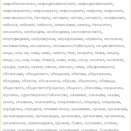
,
,
,
невробиологичен
невродинамическите
невродинамичните
,
,
,
,
,
невромашинен
невронауката
невронауките
неврони
невроните
,
,
,
,
,
,
невъзможността
Неговата
неговите
негово
неговото
независимо
,
,
,
,
,
,
нейната
нейният
нейното
немислими
немощ
Ненаситен
,
,
,
,
ненаситно
необходим
необходими
неочовечеството
,
,
,
,
,
непредвидими
непроверени
неразрешими
нервната
несложни
,
,
,
,
несъвместима
несъмнено
нечовечносттаВисшата
нечувствително
,
,
,
,
,
,
,
,
,
,
нещо
нея
ни
нива
ниво
нивото
Ние
низшите
Нима
нишка
,
,
,
,
,
,
,
,
,
,
нищо
но
нов
нова
Новата
нови
ново
носи
носител
носители
,
,
,
,
,
,
,
нуждае
нужен
нужни
някои
няколко
няма
обединяването
,
,
,
,
,
обезпечава
обещанието
обещания
обитава
обкръжение
,
,
,
,
,
,
обладава
области
обозначена
образи
обратното
обхваща
,
,
,
,
,
обществото
обществотоПроцесът
общност
обяснява
ограничен
,
,
,
,
,
огромен
одухотвореносттаКачество
оживяват
означава
оказва
,
,
,
,
,
,
около
опазване
опасенията
оперативност
оперира
оперирам
,
,
,
,
,
,
определен
определя
оптимистична
оразяваме
органи
организам
,
,
,
,
,
организационни
организация
организма
организми
организъм
,
,
,
,
,
,
органически
ориентацията
оръжия
Освен
осезаемо
осеяни
,
,
,
,
,
,
основа
основава
основавали
основания
основата
Основната