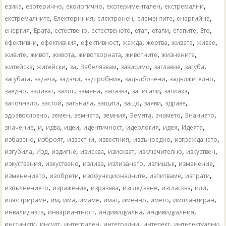
,
,
,
,
,
езика
езотерично
екологично
експериментален
екстремални
,
,
,
,
,
екстремалните
Електорнния
електронен
елементите
енергийна
,
,
,
,
,
,
,
,
енергия
Ерата
естествено
естественото
етап
етапи
етапите
Ето
,
,
,
,
,
,
,
ефективни
ефективния
ефективност
жажда
жертва
живата
живее
,
,
,
,
,
,
живите
живот
живота
животворната
животните
жизнените
,
,
,
,
,
,
,
житейска
житейски
за
Забелязвам
зависимо
заглавие
загуба
,
,
,
,
,
,
загубата
задача
задачи
задгробния
задълбочени
задължително
,
,
,
,
,
,
,
заедно
заливат
залог
замяна
запазва
записали
заплаха
,
,
,
,
,
,
,
започнало
застой
затънала
защита
защо
заяви
здраве
,
,
,
,
,
,
,
здравословно
земен
земната
земния
Земята
знамето
Знанието
,
,
,
,
,
,
,
,
значение
и
идва
идеи
идентичност
идеология
идея
Идеята
,
,
,
,
,
,
избавено
изброят
известни
известния
извънредно
изграждането
,
,
,
,
,
,
,
изгубила
Изд
издигне
изисква
изискват
изключително
изкуствен
,
,
,
,
,
,
изкуствения
изкуствено
излиза
излизането
излишък
изменение
,
,
,
,
,
изменението
изобрети
изофункционалните
изпитваме
изпрати
,
,
,
,
,
,
изпълнението
изражение
изразява
изследване
изтласква
или
,
,
,
,
,
,
,
,
илюстрираме
им
има
имаме
имат
именно
името
имплантиран
,
,
,
,
инвалидната
инвариантност
индивидуална
индивидуалния
,
,
,
,
,
,
инстинкти
инсулт
интегрален
интегрални
интелект
интелектуални