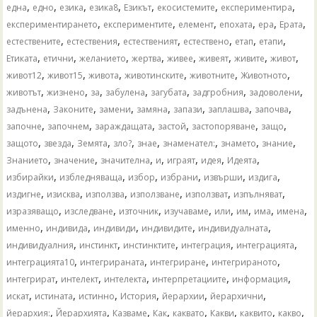
,
,
,
,
,
,
,
една
едно
езика
езика8
Езикът
екосистемите
експериментира
,
,
,
,
,
,
експериментирането
експериментите
елемент
епохата
ера
Ерата
,
,
,
,
,
,
естествените
естествения
естественият
естествено
етап
етапи
,
,
,
,
,
,
,
,
Етиката
етични
желанието
жертва
живее
живеят
живите
живот
,
,
,
,
,
,
живот12
живот15
живота
животинските
животните
Животното
,
,
,
,
,
,
,
животът
жизнено
за
забулена
загубата
задгробния
задоволени
,
,
,
,
,
,
,
задънена
Законите
замени
замяна
запази
заплашва
започва
,
,
,
,
,
,
започне
започнем
зараждащата
застой
застопоряване
защо
,
,
,
,
,
,
,
,
защото
звезда
Земята
зло?
знае
знаменател:
знамето
знание
,
,
,
,
,
,
,
Знанието
значение
значителна
и
играят
идея
Идеята
,
,
,
,
,
,
избирайки
избледняваща
избор
избрани
извърши
издига
,
,
,
,
,
,
издигне
изисква
използва
използване
използват
изпълняват
,
,
,
,
,
,
,
,
изразяващо
изследване
източник
изучаваме
или
им
има
имена
,
,
,
,
,
именно
индивида
индивиди
индивидите
индивидуалната
,
,
,
,
,
индивидуалния
инстинкт
инстинктите
интеграция
интеграцията
,
,
,
,
интеграцията10
интегрираната
интегриране
интегрираното
,
,
,
,
,
интегрират
интелект
интелекта
интерпретациите
информация
,
,
,
,
,
,
искат
истината
истинно
История
йерархии
йерархични
,
,
,
,
,
,
,
,
йерархия:
Йерархията
Казваме
Как
каквато
Какви
каквито
какво