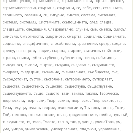
,
,
,
,
свръхобщество
свръхсъщества
свръхсъществата
свръхсъщество?
,
,
,
,
,
,
,
свръхсъществовъв
свързана
свързани
се
себе
сега
сегашната
,
,
,
,
,
,
,
сегашното
селекции
си
сигурно
синтез
система
системата
,
,
,
,
,
,
системи
системи3
Системните
скъпоценната
след
следва
,
,
,
,
,
,
,
следващите
следващия
Следователно
случай
сме
сметка
смисъл
,
,
,
,
,
,
смисъла
Смъртността
смъртното
смъртта
социална
Социалната
,
,
,
,
,
,
социални
специфичните
способността
сравнение
среда
средна
,
,
,
,
,
,
,
срещу
ставащото
стадии
старата
старите
статични
стойности
,
,
,
,
,
,
,
страна
стъпки
субект
субекта
субективно
сцена
събитията
,
,
,
,
,
,
съвкупност
съвсем
съдено
създава
създаване
създаването
,
,
,
,
,
,
създават
създадени
съзнание
съзнателната
съобщества
със
,
,
,
,
,
съсредоточат
състои
състояние
сътворението
сътворяват
,
,
,
,
,
същества
съществено
същество
съществува
съществуване
,
,
,
,
,
,
,
съществуването
също
същото
тази
такава
такива
Творческа
,
,
,
,
,
,
творческата
творчески
Творческият
творческо
Творческото
те
,
,
,
,
,
,
,
,
,
Тези
текущи
телата
теории
технологиите
То
това
тогава
Този
,
,
,
,
,
,
,
,
Той
толкова
тоталитарните
точка
традиционните
трябва
тук
тъй
,
,
,
,
,
,
,
,
,
,
тълкуването
тя
тяло
Тялото
тясно
тях
у
улица
улицаТова
ум
,
,
,
,
,
,
ума
умира
универсален
универсалната
Упадъкът
управление