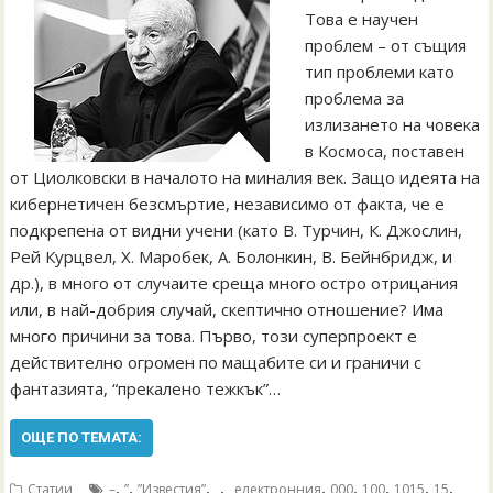
Това е научен
проблем – от същия
тип проблеми като
проблема за
излизането на човека
в Космоса, поставен
от Циолковски в началото на миналия век. Защо идеята на
кибернетичен безсмъртие, независимо от факта, че е
подкрепена от видни учени (като В. Турчин, К. Джослин,
Рей Курцвел, Х. Mаробек, А. Болонкин, В. Бейнбридж, и
др.), в много от случаите среща много остро отрицания
или, в най-добрия случай, скептично отношение? Има
много причини за това. Първо, този суперпроект е
действително огромен по мащабите си и граничи с
фантазията, “прекалено тежкък”…
ОЩЕ ПО ТЕМАТА:
,
,
,
,
,
,
,
,
,
Статии
–
”
”Известия”
„
„електронния
000
100
1015
15