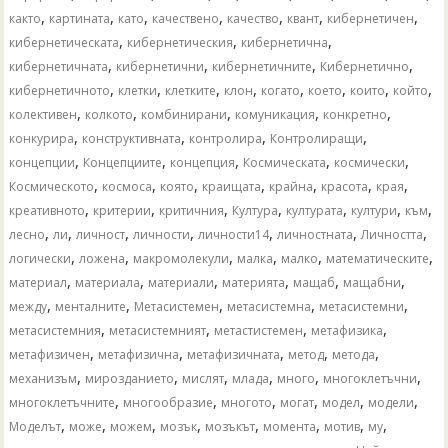
,
,
,
,
,
,
,
както
картината
като
качествено
качество
квант
кибернетичен
,
,
,
кибернетическата
кибернетическия
кибернетична
,
,
,
,
кибернетичната
кибернетични
кибернетичните
Кибернетично
,
,
,
,
,
,
,
,
кибернетичното
клетки
клетките
клон
когато
което
които
който
,
,
,
,
,
колективен
колкото
комбинирани
комуникация
конкретно
,
,
,
,
конкурира
конструктивната
контролира
Контролиращи
,
,
,
,
,
концепции
Концепциите
концепция
Космическата
космически
,
,
,
,
,
,
,
Космическото
космоса
която
краищата
крайна
красота
края
,
,
,
,
,
,
,
креативното
критерии
критичния
Култура
културата
култури
към
,
,
,
,
,
,
,
лесно
ли
личност
личности
личности14
личностната
Личността
,
,
,
,
,
,
логически
ложена
макромолекули
малка
малко
математическите
,
,
,
,
,
,
материал
материала
материали
материята
мащаб
мащабни
,
,
,
,
,
между
менталните
Метасистемен
метасистемна
метасистемни
,
,
,
,
метасистемния
метасистемният
метастистемен
метафизика
,
,
,
,
,
метафизичен
метафизична
метафизичната
метод
метода
,
,
,
,
,
,
механизъм
мирозданието
мислят
млада
много
многоклетъчни
,
,
,
,
,
,
многоклетъчните
многообразие
многото
могат
модел
модели
,
,
,
,
,
,
,
,
Моделът
може
можем
мозък
мозъкът
момента
мотив
му