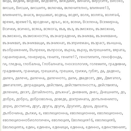
,
,
,
,
,
,
,
,
вида
видим
видове
видовете
виждаме
винаги
вирусите
Високо
,
,
,
,
,
,
висше
Висши
висшите
включва
включително
влияние13
,
,
,
,
,
,
,
,
влиянието
внася
внушават
водещ
водят
воля
волята
волята4
,
,
,
,
,
,
,
,
време
време19
вродени:
връх:
все
всеки
Вселена
Всемирна
,
,
,
,
,
,
,
,
Всички
всичко
всяка
всякога
във
въз
възможен
възможни
,
,
,
,
,
възможно
възможността
възнаградени
възниква
възникване
,
,
,
,
,
,
възникват
възникващи
възникнат
възприеман
възраст
външна
,
,
,
,
,
,
,
въображение
Въпреки
въпроси
върха
върху
вътрешните
вярата
,
,
,
,
,
,
гарантиране
генерира
гените
гените17
генотипите
генофонда
,
,
,
,
,
,
,
ги
гледна
глобална
Глобалната
гносеология
големите
градивни
,
,
,
,
,
,
,
,
градивния
граници
грешката
грешки
грижи
губят
да
дадено
,
,
,
,
,
,
,
,
далеч
далече
далечна
далечното
дали
двадесет
две
Двигател
,
,
,
,
,
двигателят
деградация
действие
действителността
действията
,
,
,
,
,
,
,
,
деление
десет
Детайлното
длъжна“
дневния
днес
Днешните
до
,
,
,
,
,
,
добре
добро
доброволна
доведе
доктрината
допълнението
,
,
,
,
,
,
,
,
дори
достигне
друг
друга
други
Другият
душа
душата
,
,
,
,
,
,
дълбочина
дължи
е
еволюционна
еволюционни
еволюционно
,
,
,
,
еволюционнобиологичен
еволюция
Еволюция16
еволюция9
,
,
,
,
,
,
,
Еволюцията
един
единен
единици
единна
единно
единственият