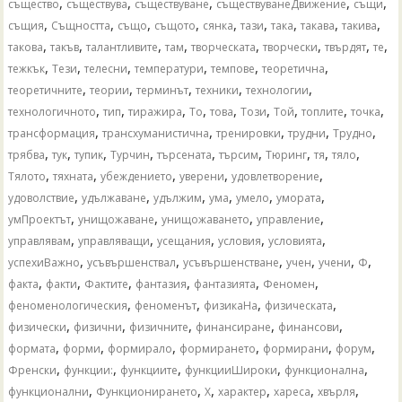
,
,
,
,
,
същество
съществува
съществуване
съществуванеДвижение
същи
,
,
,
,
,
,
,
,
,
същия
Същността
също
същото
сянка
тази
така
такава
такива
,
,
,
,
,
,
,
,
такова
такъв
талантливите
там
творческата
творчески
твърдят
те
,
,
,
,
,
,
тежкък
Тези
телесни
температури
темпове
теоретична
,
,
,
,
,
теоретичните
теории
терминът
техники
технологии
,
,
,
,
,
,
,
,
,
технологичното
тип
тиражира
То
това
Този
Той
топлите
точка
,
,
,
,
,
трансформация
трансхуманистична
тренировки
трудни
Трудно
,
,
,
,
,
,
,
,
,
трябва
тук
тупик
Турчин
търсената
търсим
Тюринг
тя
тяло
,
,
,
,
,
Тялото
тяхната
убеждението
уверени
удовлетворение
,
,
,
,
,
,
удоволствие
удължаване
удължим
ума
умело
умората
,
,
,
,
умПроектът
унищожаване
унищожаването
управление
,
,
,
,
,
управлявам
управляващи
усещания
условия
условията
,
,
,
,
,
,
успехиВажно
усъвършенствал
усъвършенстване
учен
учени
Ф
,
,
,
,
,
,
факта
факти
Фактите
фантазия
фантазията
Феномен
,
,
,
,
феноменологическия
феноменът
физикаНа
физическата
,
,
,
,
,
физически
физични
физичните
финансиране
финансови
,
,
,
,
,
,
формата
форми
формирало
формирането
формирани
форум
,
,
,
,
,
Френски
функции:
функциите
функцииШироки
функционална
,
,
,
,
,
,
функционални
Функционирането
Х
характер
хареса
хвърля