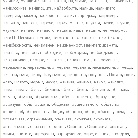
,
,
,
,
,
,
,
,
мутации
мутациите
мъла
на
​​на
надяваме
назовават
Найважните
,
,
,
,
,
найвисоките
найвисшите
найдобрите
налице
наличието
,
,
,
,
,
,
намерим
намеса
наоколо
направи
напредъка
например
,
,
,
,
,
,
,
,
напълно
напъхан
нарече
наричаме
нас
науката
науки
научни
,
,
,
,
,
,
,
,
научния
начало
началото
нашата
наше
нашите
не
невярно
,
,
,
,
,
,
него11
Неговата
негови
неговото
нежелателно
неизбежно:
,
,
,
,
неизбежността
неизменен
неизменност
Неинтегрираната
,
,
,
,
,
нейната
нелепост
необходим
необходима
необходимост
,
,
,
,
неограничен
неопределеността
непоклатима
непременно
,
,
,
,
,
,
неразделна
неразрешимо
нервна
нервната
несъвместими
нещо
,
,
,
,
,
,
,
,
,
,
,
,
нея
ни
нива
ниво
Ние
никога
нищо
но
нов
нова
Новата
нови
,
,
,
,
,
,
,
,
ново
Новото
норми
нужди
някаква
някакъв
някои
няколко
,
,
,
,
,
,
,
,
няма
нямат
обаче
обедини
обект
обекта
обективно
обещава
,
,
,
,
,
обмен
обмяна
образование
образованието
образуване
,
,
,
,
,
,
образуват
общ
общата
общества
общественото
общество
,
,
,
,
,
,
,
общество6
обществото
общия
общност
общо
обяснят
овладее
,
,
,
,
,
ограничава
ограничения
означава
окоажем
околната
,
,
,
,
,
,
онтогенезата
опазването
опита
Опитайте
Опитвайки
опитващ
,
,
,
,
,
,
опити
опитите
определен
определение
определения
определя