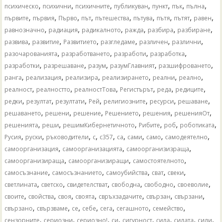
,
,
,
,
,
,
,
психическо
психични
психичните
публикуван
пункт
пък
пълна
,
,
,
,
,
,
,
,
,
първите
първия
Първо
път
пътешества
пътува
пътя
пътят
равен
,
,
,
,
,
,
равнозначно
радиация
радикалното
ражда
разбира
разбиране
,
,
,
,
,
,
развива
развитие
Развитието
разгледаме
различен
различни
,
,
,
,
разочарованията
разработването
разработи
разработка
,
,
,
,
,
разработки
разрешаване
разум
разумГлавният
разшифроването
,
,
,
,
,
,
ранга
реализация
реализира
реализирането
реални
реално
,
,
,
,
,
,
реалност
реалностто
реалностТова
Регистърът
реда
редиците
,
,
,
,
,
,
,
редки
резултат
резултати
Рей
религиозните
ресурси
решаване
,
,
,
,
,
,
решаването
решени
решение
Решението
решения
решенияОт
,
,
,
,
,
,
решенията
реши
решимКибернетичното
Рибите
роб
роботиката
,
,
,
,
,
,
,
,
,
Русия
руски
ръководители
с
с357
са
сами
само
самодеятелно
,
,
,
самоорганизация
самоорганизацията
самоорганизизраща
,
,
,
самоорганизираща
самоорганизиращи
самостоятелното
,
,
,
,
,
самосъзнание
самосъзнанието
самоубийства
сват
свеки
,
,
,
,
,
,
светлината
светско
свидетелстват
свободна
свободно
своеволие
,
,
,
,
,
,
,
своите
свойства
своя
своята
свръхзадачите
свързан
свързани
,
,
,
,
,
,
,
свързано
свързваме
се
себе
сега
сегашното
семейство
,
,
,
,
,
,
,
,
сензорните
сериозни
сериозно!
си
сигурност
сила
силата
сили