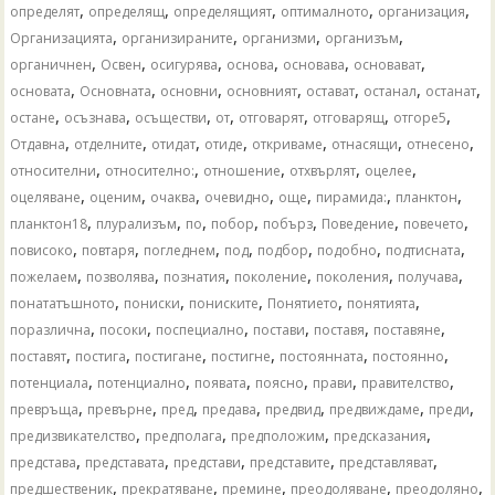
,
,
,
,
,
определят
определящ
определящият
оптималното
организация
,
,
,
,
Организацията
организираните
организми
организъм
,
,
,
,
,
,
органичнен
Освен
осигурява
основа
основава
основават
,
,
,
,
,
,
,
основата
Основната
основни
основният
остават
останал
останат
,
,
,
,
,
,
,
остане
осъзнава
осъществи
от
отговарят
отговарящ
отгоре5
,
,
,
,
,
,
,
Отдавна
отделните
отидат
отиде
откриваме
отнасящи
отнесено
,
,
,
,
,
относителни
относително:
отношение
отхвърлят
оцелее
,
,
,
,
,
,
,
оцеляване
оценим
очаква
очевидно
още
пирамида:
планктон
,
,
,
,
,
,
,
планктон18
плурализъм
по
побор
побърз
Поведение
повечето
,
,
,
,
,
,
,
повисоко
повтаря
погледнем
под
подбор
подобно
подтисната
,
,
,
,
,
,
пожелаем
позволява
познатия
поколение
поколения
получава
,
,
,
,
,
понататъшното
пониски
пониските
Понятието
понятията
,
,
,
,
,
,
поразлична
посоки
поспециално
постави
поставя
поставяне
,
,
,
,
,
,
поставят
постига
постигане
постигне
постоянната
постоянно
,
,
,
,
,
,
потенциала
потенциално
появата
поясно
прави
правителство
,
,
,
,
,
,
,
превръща
превърне
пред
предава
предвид
предвиждаме
преди
,
,
,
,
предизвикателство
предполага
предположим
предсказания
,
,
,
,
,
представа
представата
представи
представите
представляват
,
,
,
,
,
предшественик
прекратяване
премине
преодоляване
преодоляно