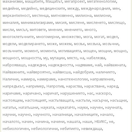
,
,
,
,
,
маханизми
мащабите
Мащабът
мегапроект
мегатехнологии
,
,
,
,
,
,
медийни
медийно
медицинските
между
международния
мен
,
,
,
,
,
меркантилност
местенца
мигновенно
милиона
милиони
,
,
,
,
,
,
миналия
минимализираме
мисия
мислене
мисленето
мислещо
,
,
,
,
,
,
мисли
мисъл
митовете
мнение
мнението
много
,
,
,
,
,
,
многоклетъчните
многомерни
множество
мога
могат
модел
,
,
,
,
,
,
,
модели
моделирането
може
можем
мозък
мозъка
мозъчни
,
,
,
,
,
,
,
мозъчните
момент
момента
мотивацията
мощен
мощни
мощно
,
,
,
,
,
,
,
мощност
мощността
му
мутации
място
на
набелязва
,
,
,
,
,
,
наброяващо
надеждни
надеждността
надяваме
най
найважната
,
,
,
,
,
Найважните
найвероятно
найвисша
найдобрия
наличието
,
,
,
,
,
Налични
намира
намираме
нанотехнологии
направление
,
,
,
,
,
,
напредъкът
например
Напротив
нараства
нарастване
наред
,
,
,
,
,
,
наричаме
наричано
наричат
нарушението
нас
наскоро
,
,
,
,
,
,
настоящем
настоящият
настъпващата
настъпи
насърчи
насъщни
,
,
,
,
,
,
,
нататък
нататъшни
науката
наукатаНо
науки
научен
научната
,
,
,
,
,
,
научни
научно
научното
началници
началниците
начало
,
,
,
,
,
,
,
,
началото
начин
начина
начини
нашата
наше
НБИКС
не
,
,
,
,
небиологичен
небиологични
небитието
невиждаща