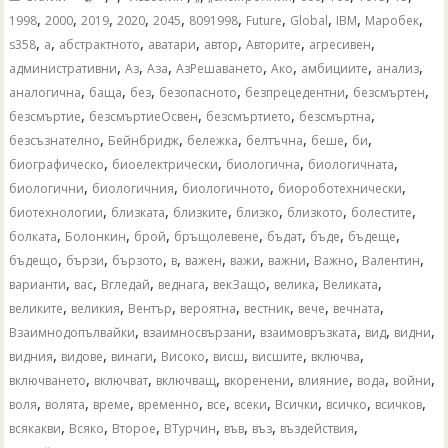
,
,
,
,
,
,
,
,
,
,
1998
2000
2019
2020
2045
8091998
Future
Global
IBM
Mаробек
,
,
,
,
,
,
,
s358
а
абстрактното
аватари
автор
Авторите
агресивен
,
,
,
,
,
,
,
административни
Аз
Аза
АзРешаването
Ако
амбициите
анализ
,
,
,
,
,
,
аналогична
баща
без
безопасното
безпрецедентни
безсмъртен
,
,
,
,
безсмъртие
безсмъртиеОсвен
безсмъртието
безсмъртна
,
,
,
,
,
,
безсъзнателно
Бейнбридж
бележка
белтъчна
беше
би
,
,
,
,
биографическо
биоелектрически
биологична
биологичната
,
,
,
,
биологични
биологичния
биологичното
биороботехнически
,
,
,
,
,
,
биотехнологии
близката
близките
близко
близкото
болестите
,
,
,
,
,
,
,
болката
Болонкин
брой
бръщолевене
бъдат
бъде
бъдеще
,
,
,
,
,
,
,
,
,
бъдещо
бързи
бързото
в
важен
важи
важни
Важно
Валентин
,
,
,
,
,
,
,
варианти
вас
Вгледай
веднага
векЗащо
велика
Великата
,
,
,
,
,
,
,
великите
великия
Вентър
вероятна
вестник
вече
вечната
,
,
,
,
,
Взаимнодопълвайки
взаимносвързани
взаимовръзката
вид
видни
,
,
,
,
,
,
,
видния
видове
винаги
Високо
висш
висшите
включва
,
,
,
,
,
,
,
включването
включват
включващ
вкоренени
влияние
вода
войни
,
,
,
,
,
,
,
,
,
воля
волята
време
временно
все
всеки
Всички
всичко
всичков
,
,
,
,
,
,
,
всякакви
Всяко
Второе
ВТурчин
във
въз
въздействия