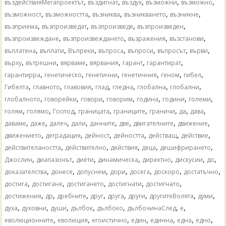
,
,
,
,
,
въздействияМегапроектът
въздигнат
въздух
възможни
възможно
,
,
,
,
,
възможност
възможността
възниква
възникването
възникне
,
,
,
,
възприема
възпроизведат
възпроизведе
възпроизведен
,
,
,
,
възпроизвеждане
възпроизвеждането
възражения
възстанови
,
,
,
,
,
,
,
въплатена
въплати
Въпреки
въпроса
въпроси
въпросът
върви
,
,
,
,
,
,
върху
вътрешни
вярваме
вярвания
гарант
гарантират
,
,
,
,
,
,
гарантирра
генетическо
генетични
генетичния
геном
гибел
,
,
,
,
,
,
,
Гибелта
главното
главовия
глад
гледна
глобална
глобални
,
,
,
,
,
,
,
глобалното
говорейки
говори
говорим
година
години
големи
,
,
,
,
,
,
,
,
голям
голямо
Господ
границата
границите
граничи
да
дава
,
,
,
,
,
,
,
,
даваме
даже
далеч
дали
данните
две
двигателните
движение
,
,
,
,
,
,
движението
деградация
дейност
дейността
действащ
действие
,
,
,
,
,
действителаността
действително
действия
деца
дешифрирането
,
,
,
,
,
,
,
Джослин
диапазонът
диети
динамическа
директно
дискусии
до
,
,
,
,
,
,
,
доказателства
донесе
допуснем
дори
досега
доскоро
достатъчно
,
,
,
,
,
достига
достигане
достигането
достигнати
достигнато
,
,
,
,
,
,
,
,
достижения
др
дребните
друг
друга
други
другитеВолята
думи
,
,
,
,
,
,
,
духа
духовни
души
дълбок
дълбоко
дълбочинаСлед
е
,
,
,
,
,
,
,
еволюционните
еволюция
егоистично
един
единна
една
едно