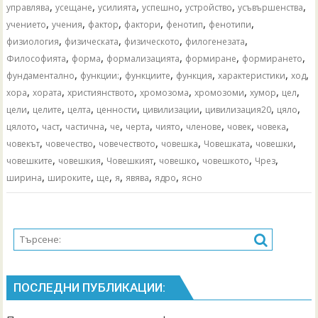
,
,
,
,
,
,
управлява
усещане
усилията
успешно
устройство
усъвършенства
,
,
,
,
,
,
учението
учения
фактор
фактори
фенотип
фенотипи
,
,
,
,
физиология
физическата
физическото
филогенезата
,
,
,
,
,
Философията
форма
формализацията
формиране
формирането
,
,
,
,
,
,
фундаментално
функции:
функциите
функция
характеристики
ход
,
,
,
,
,
,
,
хора
хората
християнството
хромозома
хромозоми
хумор
цел
,
,
,
,
,
,
,
цели
целите
целта
ценности
цивилизации
цивилизация20
цяло
,
,
,
,
,
,
,
,
,
цялото
част
частична
че
черта
чиято
членове
човек
човека
,
,
,
,
,
,
човекът
човечество
човечеството
човешка
Човешката
човешки
,
,
,
,
,
,
човешките
човешкия
Човешкият
човешко
човешкото
Чрез
,
,
,
,
,
,
ширина
широките
ще
я
явява
ядро
ясно
ПОСЛЕДНИ ПУБЛИКАЦИИ: