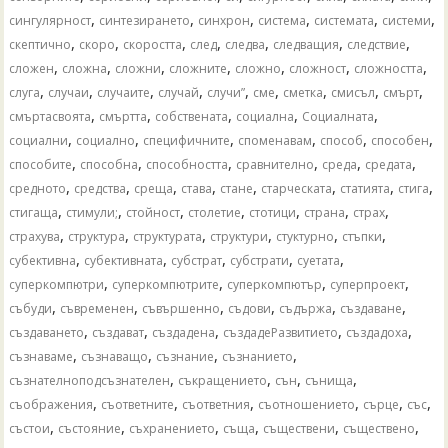
,
,
,
,
,
,
сингулярност
синтезирането
синхрон
система
системата
системи
,
,
,
,
,
,
,
скептично
скоро
скоростта
след
следва
следващия
следствие
,
,
,
,
,
,
,
сложен
сложна
сложни
сложните
сложно
сложност
сложността
,
,
,
,
,
,
,
,
,
слуга
случаи
случаите
случай
случи”
сме
сметка
смисъл
смърт
,
,
,
,
,
смъртасвоята
смъртта
собствената
социална
Социалната
,
,
,
,
,
,
социални
социално
специфичните
споменавам
способ
способен
,
,
,
,
,
,
способите
способна
способността
сравнително
среда
средата
,
,
,
,
,
,
,
,
средното
средства
среща
става
стане
старческата
статията
стига
,
,
,
,
,
,
,
стигаща
стимули;
стойност
столетие
стотици
страна
страх
,
,
,
,
,
,
страхува
структура
структурата
структури
стуктурно
стъпки
,
,
,
,
,
субективна
субективната
субстрат
субстрати
суетата
,
,
,
,
суперкомпютри
суперкомпютрите
суперкомпютър
суперпроект
,
,
,
,
,
,
събуди
съвременен
съвършенно
съдови
съдържа
създаване
,
,
,
,
,
създаването
създават
създадена
създадеРазвитието
създадоха
,
,
,
,
съзнаваме
съзнаващо
съзнание
съзнанието
,
,
,
,
съзнателноподсъзнателен
съкращението
сън
сънища
,
,
,
,
,
,
съображения
съответните
съответния
съотношението
сърце
със
,
,
,
,
,
,
състои
състояние
съхранението
съща
съществени
съществено