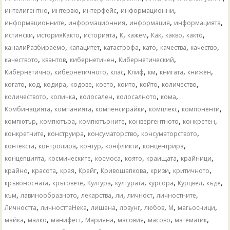
,
,
,
,
интелигентно
интервю
интерфейс
информационни
,
,
,
,
информационните
информационния
информация
информацията
,
,
,
,
,
,
,
,
истински
историяКакто
историята
К
кажем
Как
какво
както
,
,
,
,
,
,
каналиРазбираемо
капацитет
катастрофа
като
качества
качество
,
,
,
,
качеството
квантов
кибернетичен
Кибернетический
,
,
,
,
,
,
,
Кибернетично
кибернетичното
клас
Клиф
км
книгата
книжен
,
,
,
,
,
,
,
,
когато
код
кодира
кодове
което
които
който
количество
,
,
,
,
,
количеството
количка
колосален
колосалното
кома
,
,
,
,
,
Комбинацията
компанията
компенсирайки
комплекс
компоненти
,
,
,
,
,
компютър
компютъра
компютърните
конвергентното
конкретен
,
,
,
,
конкретните
конструира
консуматорство
консуматорството
,
,
,
,
,
контекста
контролира
контур
конфликти
концентрира
,
,
,
,
,
,
концепцията
космическите
космоса
която
краищата
крайници
,
,
,
,
,
,
,
крайно
красота
края
Крейг
Кривошапкова
кризи
критичното
,
,
,
,
,
,
,
кръвоносната
кръговете
Култура
културата
курсора
Курцвел
къде
,
,
,
,
,
,
към
лавинообразното
лекарства
ли
личност
личностните
,
,
,
,
,
,
,
Личността
личносттаНека
лишена
лозунг
любов
М
магьосници
,
,
,
,
,
,
,
майка
малко
манифест
Марияна
масовия
масово
математик