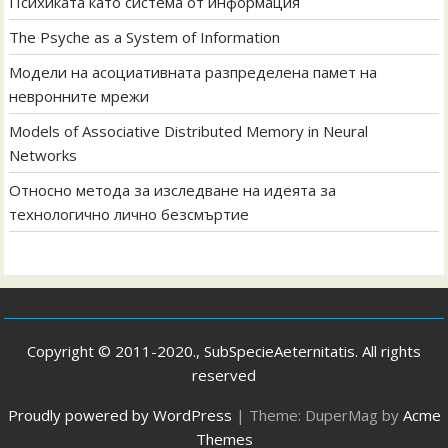
Психиката като система от информация
The Psyche as a System of Information
Модели на асоциативната разпределена памет на
невронните мрежи
Models of Associative Distributed Memory in Neural
Networks
Относно метода за изследване на идеята за
технологично лично безсмъртие
Copyright © 2011-2020., SubSpecieAeternitatis. All rights
reserved
Proudly powered by WordPress
|
Theme: DuperMag by
Acme
Themes