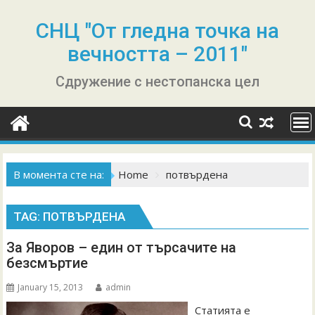
Skip
to
СНЦ "От гледна точка на
content
вечността – 2011"
Сдружение с нестопанска цел
В момента сте на:
Home
потвърдена
TAG:
ПОТВЪРДЕНА
За Яворов – един от търсачите на
безсмъртие
January 15, 2013
admin
Статията е