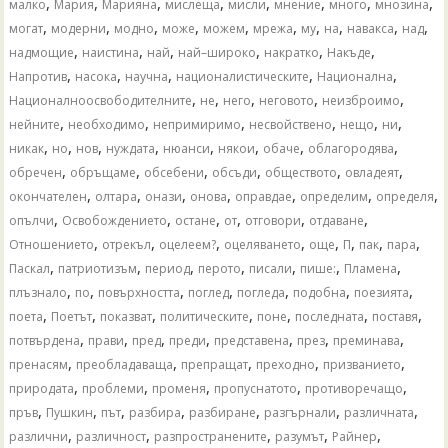
,
,
,
,
,
,
,
,
малко
Мария
Марияна
мислеща
мисли
мнение
много
мнозина
,
,
,
,
,
,
,
,
,
,
могат
модерни
модно
може
можем
мрежа
му
на
навакса
над
,
,
,
,
,
,
надмощие
наистина
най
най–широко
накратко
Накъде
,
,
,
,
,
Напротив
насока
научна
националистическите
Национална
,
,
,
,
,
Националноосвободителните
не
него
неговото
неизброимо
,
,
,
,
,
,
нейните
необходимо
непримиримо
несвойствено
нещо
ни
,
,
,
,
,
,
,
,
никак
но
нов
нуждата
нюанси
някои
обаче
облагородява
,
,
,
,
,
,
обречен
обръщаме
обсебени
обсъди
обществото
овладеят
,
,
,
,
,
,
,
окончателен
олтара
онази
онова
оправдае
определим
определя
,
,
,
,
,
,
опълчи
Освобождението
остане
от
отговори
отдаване
,
,
,
,
,
,
,
,
Отношението
отрекъл
оцелеем?
оцеляването
още
П
пак
пара
,
,
,
,
,
,
,
Паскал
патриотизъм
период
перото
писали
пише:
Пламена
,
,
,
,
,
,
,
плъзнало
по
повърхността
поглед
погледа
подобна
поезията
,
,
,
,
,
,
,
поета
Поетът
показват
политическите
поне
последната
поставя
,
,
,
,
,
,
,
потвърдена
прави
пред
преди
представена
през
преминава
,
,
,
,
,
пренасям
преобладаваща
препращат
преходно
призванието
,
,
,
,
,
природата
проблеми
променя
пропуснатото
противоречащо
,
,
,
,
,
,
,
пръв
Пушкин
път
разбира
разбиране
разгърнали
различната
,
,
,
,
,
различни
различност
разпространените
разумът
Райнер