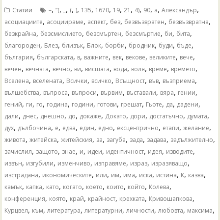
,
,
,
,
,
,
,
,
,
,
,
,
,
Статии
–
”(
„
(
)
135
1670
19
21
4)
90
а
Александър
,
,
,
,
,
,
асоциациите
асоциираме
аспект
без
безвъзвратен
безвъзвратна
,
,
,
,
,
,
безкрайна
безсмислието
безсмъртен
безсмъртие
би
бита
,
,
,
,
,
,
,
,
благороден
Блез
близък
Блок
борби
бродник
буди
бъде
,
,
,
,
,
,
,
,
българия
българската
в
важните
век
векове
великите
вече
,
,
,
,
,
,
,
,
,
вечен
вечната
вечно
ви
висшата
вода
воля
време
времето
,
,
,
,
,
,
,
Вселена
вселената
Всички
всичко
Всъщност
във
възприема
,
,
,
,
,
,
,
вълшебства
въпроса
въпроси
вървим
въставали
вяра
гении
,
,
,
,
,
,
,
,
,
,
гений
ги
го
година
години
готови
грешат
Гьоте
да
дадени
,
,
,
,
,
,
,
,
,
дали
днес
днешно
до
докаже
Докато
дори
достатъчно
думата
,
,
,
,
,
,
,
,
,
дух
дълбочина
е
едва
един
едно
ексцентрично
етапи
желание
,
,
,
,
,
,
,
,
живота
житейска
житейския
за
загуба
зада
задава
задължително
,
,
,
,
,
,
,
,
зачислил
защото
знае
и
идеи
идентичност
идея
изводите
,
,
,
,
,
,
извън
изгубили
изменчиво
изправяме
израз
изразяващо
,
,
,
,
,
,
,
,
,
изстрадана
икономическите
или
им
има
иска
истина
К
казва
,
,
,
,
,
,
,
,
камък
капка
като
когато
което
които
който
Колева
,
,
,
,
,
,
конференция
която
край
крайност
крехката
Кривошапкова
,
,
,
,
,
,
,
Курцвел
към
литература
литературни
личности
любовта
максима