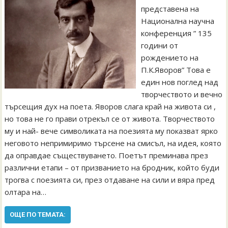
представена на
Национална научна
конференция ” 135
години от
рождението на
П.К.Яворов” Това е
един нов поглед над
творчеството и вечно
търсещия дух на поета. Яворов слага край на живота си ,
но това не го прави отрекъл се от живота. Творчеството
му и най- вече символиката на поезията му показват ярко
неговото непримиримо търсене на смисъл, на идея, която
да оправдае съществуването. Поетът преминава през
различни етапи – от призванието на бродник, който буди
трогва с поезията си, през отдаване на сили и вяра пред
олтара на…
ОЩЕ ПО ТЕМАТА: