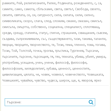
,
,
,
,
,
,
,
,
рамките
Рей
религиозните
Рилке
Родината
рождението
с
са
,
,
,
,
,
,
,
,
самите
само
самота
сблъскаме
света
светът
Свобода
своето
,
,
,
,
,
,
,
,
,
своите
святата
се
си
сигурност
сила
силата
сили
силно
,
,
,
,
,
,
,
,
символиката
скоро
слага
след
сложим
смаже
смазан
смисъл
,
,
,
,
,
,
смисъла
смъртта
собствено
социална
специалист
сплотяващ
,
,
,
,
,
,
,
,
среди
срещу
статията
статус
стигне
страшния
схващания
съвсем
,
,
,
,
,
,
,
създава
съпреживявали
със
съществуването
тази
такива
таланти
,
,
,
,
,
,
,
,
,
творци
творците
творчеството
те
Тези
тема
тленно
това
тогава
,
,
,
,
,
,
,
,
Този
Той
Толстой
точка
трогва
тръстика
Тургенев
Търсачи
,
,
,
,
,
,
,
,
,
търсачите
търсене
търсещия
тя
тях
тяхната
убива
убият
умира
,
,
,
,
,
,
употребим
усещане
учен
учени
философ
философи
,
,
,
,
,
философския
хилядолетие!
хубава
ценност
ценностите
,
,
,
,
,
,
,
цивилизация
цялата
че
човек
човекът
човечеството
Човешката
,
,
,
,
,
,
,
,
Човешкият
чувайки
чувство
чудеса
широк
ще
я
яворов
ярко