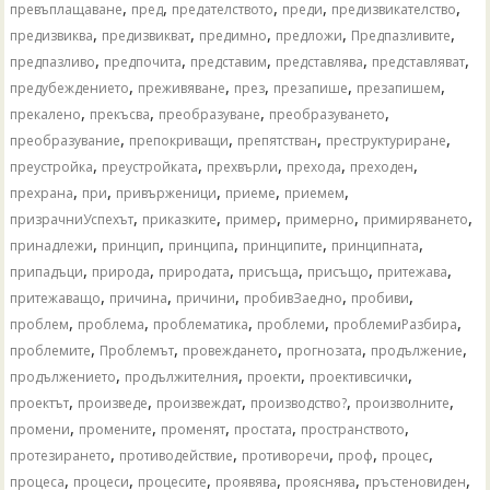
,
,
,
,
,
превъплащаване
пред
предателството
преди
предизвикателство
,
,
,
,
,
предизвиква
предизвикват
предимно
предложи
Предпазливите
,
,
,
,
,
предпазливо
предпочита
представим
представлява
представляват
,
,
,
,
,
предубеждението
преживяване
през
презапише
презапишем
,
,
,
,
прекалено
прекъсва
преобразуване
преобразуването
,
,
,
,
преобразувание
препокриващи
препятстван
преструктуриране
,
,
,
,
,
преустройка
преустройката
прехвърли
прехода
преходен
,
,
,
,
,
прехрана
при
привърженици
приеме
приемем
,
,
,
,
,
призрачниУспехът
приказките
пример
примерно
примиряването
,
,
,
,
,
принадлежи
принцип
принципа
принципите
принципната
,
,
,
,
,
,
припадъци
природа
природата
присъща
присъщо
притежава
,
,
,
,
,
притежаващо
причина
причини
пробивЗаедно
пробиви
,
,
,
,
,
проблем
проблема
проблематика
проблеми
проблемиРазбира
,
,
,
,
,
проблемите
Проблемът
провеждането
прогнозата
продължение
,
,
,
,
продължението
продължителния
проекти
проективсички
,
,
,
,
,
проектът
произведе
произвеждат
производство?
произволните
,
,
,
,
,
промени
промените
променят
простата
пространството
,
,
,
,
,
протезирането
противодействие
противоречи
проф
процес
,
,
,
,
,
,
процеса
процеси
процесите
проявява
прояснява
пръстеновиден