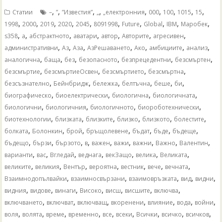
,
,
,
,
,
,
,
,
,
Статии
–
”
”Известия”
„
„електронния
000
100
1015
15
,
,
,
,
,
,
,
,
,
,
1998
2000
2019
2020
2045
8091998
Future
Global
IBM
Mаробек
,
,
,
,
,
,
,
s358
а
абстрактното
аватари
автор
Авторите
агресивен
,
,
,
,
,
,
,
административни
Аз
Аза
АзРешаването
Ако
амбициите
анализ
,
,
,
,
,
,
аналогична
баща
без
безопасното
безпрецедентни
безсмъртен
,
,
,
,
безсмъртие
безсмъртиеОсвен
безсмъртието
безсмъртна
,
,
,
,
,
,
безсъзнателно
Бейнбридж
бележка
белтъчна
беше
би
,
,
,
,
биографическо
биоелектрически
биологична
биологичната
,
,
,
,
биологични
биологичния
биологичното
биороботехнически
,
,
,
,
,
,
биотехнологии
близката
близките
близко
близкото
болестите
,
,
,
,
,
,
,
болката
Болонкин
брой
бръщолевене
бъдат
бъде
бъдеще
,
,
,
,
,
,
,
,
,
бъдещо
бързи
бързото
в
важен
важи
важни
Важно
Валентин
,
,
,
,
,
,
,
варианти
вас
Вгледай
веднага
векЗащо
велика
Великата
,
,
,
,
,
,
,
великите
великия
Вентър
вероятна
вестник
вече
вечната
,
,
,
,
,
Взаимнодопълвайки
взаимносвързани
взаимовръзката
вид
видни
,
,
,
,
,
,
,
видния
видове
винаги
Високо
висш
висшите
включва
,
,
,
,
,
,
,
включването
включват
включващ
вкоренени
влияние
вода
войни
,
,
,
,
,
,
,
,
,
воля
волята
време
временно
все
всеки
Всички
всичко
всичков