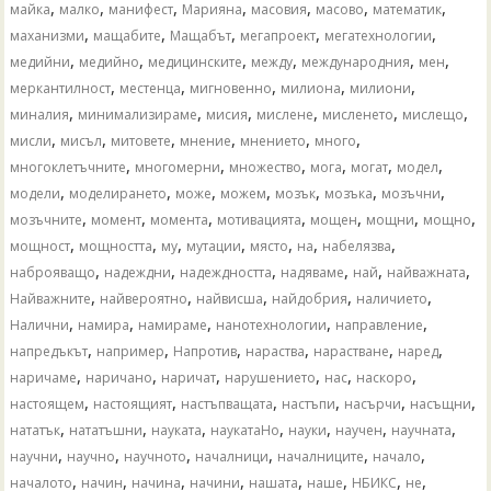
,
,
,
,
,
,
,
майка
малко
манифест
Марияна
масовия
масово
математик
,
,
,
,
,
маханизми
мащабите
Мащабът
мегапроект
мегатехнологии
,
,
,
,
,
,
медийни
медийно
медицинските
между
международния
мен
,
,
,
,
,
меркантилност
местенца
мигновенно
милиона
милиони
,
,
,
,
,
,
миналия
минимализираме
мисия
мислене
мисленето
мислещо
,
,
,
,
,
,
мисли
мисъл
митовете
мнение
мнението
много
,
,
,
,
,
,
многоклетъчните
многомерни
множество
мога
могат
модел
,
,
,
,
,
,
,
модели
моделирането
може
можем
мозък
мозъка
мозъчни
,
,
,
,
,
,
,
мозъчните
момент
момента
мотивацията
мощен
мощни
мощно
,
,
,
,
,
,
,
мощност
мощността
му
мутации
място
на
набелязва
,
,
,
,
,
,
наброяващо
надеждни
надеждността
надяваме
най
найважната
,
,
,
,
,
Найважните
найвероятно
найвисша
найдобрия
наличието
,
,
,
,
,
Налични
намира
намираме
нанотехнологии
направление
,
,
,
,
,
,
напредъкът
например
Напротив
нараства
нарастване
наред
,
,
,
,
,
,
наричаме
наричано
наричат
нарушението
нас
наскоро
,
,
,
,
,
,
настоящем
настоящият
настъпващата
настъпи
насърчи
насъщни
,
,
,
,
,
,
,
нататък
нататъшни
науката
наукатаНо
науки
научен
научната
,
,
,
,
,
,
научни
научно
научното
началници
началниците
начало
,
,
,
,
,
,
,
,
началото
начин
начина
начини
нашата
наше
НБИКС
не