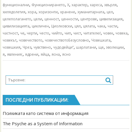
,
,
,
,
,
,
функционални
Функционирането
Х
характер
хареса
хвърля
,
,
,
,
,
,
хилядолетия
хора
хоризонти
хранене
хуманитарната
цел
,
,
,
,
,
,
целеполагането
цели
ценност
ценности
центрове
цивилизация
,
,
,
,
,
,
,
цивилизацията
цикличен
Циолковски
цял
цялата
чака
части
,
,
,
,
,
,
,
,
,
,
частност
че
черти
често
чийто
чип
чист
читателю!
човек
човека
,
,
,
,
човекът
човечеството
човечествотоБезусловно
Човешката
,
,
,
,
,
,
,
човешкия
Чрез
чувствено
чудодейци”
шарлатани
ще
эволюции
,
,
,
,
,
я
явления;
ядрени
яйца
ясна
ясно
ПОСЛЕДНИ ПУБЛИКАЦИИ:
Психиката като система от информация
The Psyche as a System of Information