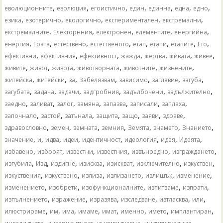
,
,
,
,
,
,
,
еволюционните
еволюция
егоистично
един
единна
една
едно
,
,
,
,
,
езика
езотерично
екологично
експериментален
екстремални
,
,
,
,
,
екстремалните
Електорнния
електронен
елементите
енергийна
,
,
,
,
,
,
,
,
енергия
Ерата
естествено
естественото
етап
етапи
етапите
Ето
,
,
,
,
,
,
,
ефективни
ефективния
ефективност
жажда
жертва
живата
живее
,
,
,
,
,
,
живите
живот
живота
животворната
животните
жизнените
,
,
,
,
,
,
,
житейска
житейски
за
Забелязвам
зависимо
заглавие
загуба
,
,
,
,
,
,
загубата
задача
задачи
задгробния
задълбочени
задължително
,
,
,
,
,
,
,
заедно
заливат
залог
замяна
запазва
записали
заплаха
,
,
,
,
,
,
,
започнало
застой
затънала
защита
защо
заяви
здраве
,
,
,
,
,
,
,
здравословно
земен
земната
земния
Земята
знамето
Знанието
,
,
,
,
,
,
,
,
значение
и
идва
идеи
идентичност
идеология
идея
Идеята
,
,
,
,
,
,
избавено
изброят
известни
известния
извънредно
изграждането
,
,
,
,
,
,
,
изгубила
Изд
издигне
изисква
изискват
изключително
изкуствен
,
,
,
,
,
,
изкуствения
изкуствено
излиза
излизането
излишък
изменение
,
,
,
,
,
изменението
изобрети
изофункционалните
изпитваме
изпрати
,
,
,
,
,
,
изпълнението
изражение
изразява
изследване
изтласква
или
,
,
,
,
,
,
,
,
илюстрираме
им
има
имаме
имат
именно
името
имплантиран
,
,
,
,