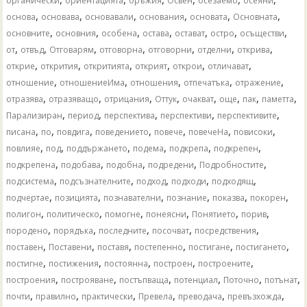
органически
ориентацията
оръжия
Освен
осезаемо
осеяни
,
,
,
,
,
,
основа
основава
основавали
основания
основата
Основната
,
,
,
,
,
,
,
основните
основния
особена
остава
остават
остро
осъществи
,
,
,
,
,
,
,
от
отвъд
Отговарям
отговорна
отговорни
отделни
открива
,
,
,
,
,
,
открие
открития
откритията
открият
открои
отличават
,
,
,
,
,
отношение
отношениеИма
отношения
отпечатъка
отражение
,
,
,
,
,
,
,
,
отразява
отразяващо
отрицания
Оттук
очакват
още
пак
паметта
,
,
,
,
,
Парализиран
период
перспектива
перспективи
перспективите
,
,
,
,
,
,
,
писана
по
повдига
поведението
повече
повечеНа
повисоки
,
,
,
,
,
,
повлияе
под
поддържането
подема
подкрепа
подкрепен
,
,
,
,
,
подкрепена
подобава
подобна
подредени
Подробностите
,
,
,
,
,
подсистема
подсъзнателните
подход
подходи
подходящ
,
,
,
,
,
,
подчертае
позицията
познавателни
познание
показва
покорен
,
,
,
,
,
,
полигон
политическо
помогне
понеясни
Понятието
порив
,
,
,
,
,
породено
порядъка
последните
посочват
посредствения
,
,
,
,
,
,
поставен
Поставени
поставя
постепенно
постигане
постигането
,
,
,
,
,
постигне
постижения
постоянна
построен
построените
,
,
,
,
,
,
построения
построяване
постъпваща
потенциал
Поточно
потънат
,
,
,
,
,
,
почти
правилно
практически
Превела
преводача
превъзхожда