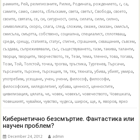
,
,
,
,
,
,
,
,
рамките
Рей
религиозните
Рилке
Родината
рождението
с
са
,
,
,
,
,
,
,
,
самите
само
самота
сблъскаме
света
светът
Свобода
своето
,
,
,
,
,
,
,
,
,
своите
святата
се
си
сигурност
сила
силата
сили
силно
,
,
,
,
,
,
,
,
символиката
скоро
слага
след
сложим
смаже
смазан
смисъл
,
,
,
,
,
,
смисъла
смъртта
собствено
социална
специалист
сплотяващ
,
,
,
,
,
,
,
,
среди
срещу
статията
статус
стигне
страшния
схващания
съвсем
,
,
,
,
,
,
,
създава
съпреживявали
със
съществуването
тази
такива
таланти
,
,
,
,
,
,
,
,
,
творци
творците
творчеството
те
Тези
тема
тленно
това
тогава
,
,
,
,
,
,
,
,
Този
Той
Толстой
точка
трогва
тръстика
Тургенев
Търсачи
,
,
,
,
,
,
,
,
,
търсачите
търсене
търсещия
тя
тях
тяхната
убива
убият
умира
,
,
,
,
,
,
употребим
усещане
учен
учени
философ
философи
,
,
,
,
,
философския
хилядолетие!
хубава
ценност
ценностите
,
,
,
,
,
,
,
цивилизация
цялата
че
човек
човекът
човечеството
Човешката
,
,
,
,
,
,
,
,
Човешкият
чувайки
чувство
чудеса
широк
ще
я
яворов
ярко
Кибернетично безсмъртие. Фантастика или
научен проблем?
December 24, 2012
admin