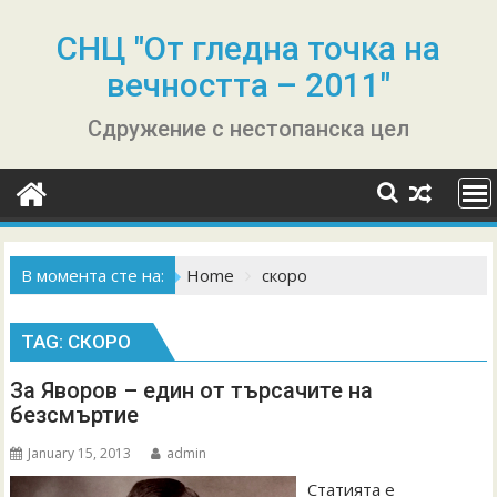
Skip
to
СНЦ "От гледна точка на
content
вечността – 2011"
Сдружение с нестопанска цел
В момента сте на:
Home
скоро
TAG:
СКОРО
За Яворов – един от търсачите на
безсмъртие
January 15, 2013
admin
Статията е