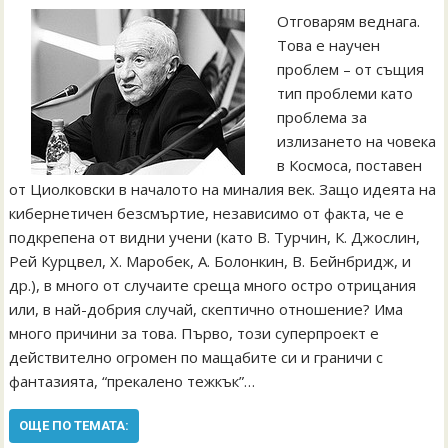
Отговарям веднага.
Това е научен
проблем – от същия
тип проблеми като
проблема за
излизането на човека
в Космоса, поставен
от Циолковски в началото на миналия век. Защо идеята на
кибернетичен безсмъртие, независимо от факта, че е
подкрепена от видни учени (като В. Турчин, К. Джослин,
Рей Курцвел, Х. Mаробек, А. Болонкин, В. Бейнбридж, и
др.), в много от случаите среща много остро отрицания
или, в най-добрия случай, скептично отношение? Има
много причини за това. Първо, този суперпроект е
действително огромен по мащабите си и граничи с
фантазията, “прекалено тежкък”…
ОЩЕ ПО ТЕМАТА: