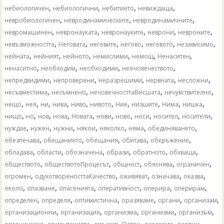
,
,
,
,
небиологичен
небиологични
небитието
невиждаща
,
,
,
невробиологичен
невродинамическите
невродинамичните
,
,
,
,
,
невромашинен
невронауката
невронауките
неврони
невроните
,
,
,
,
,
,
невъзможността
Неговата
неговите
негово
неговото
независимо
,
,
,
,
,
,
нейната
нейният
нейното
немислими
немощ
Ненаситен
,
,
,
,
ненаситно
необходим
необходими
неочовечеството
,
,
,
,
,
непредвидими
непроверени
неразрешими
нервната
несложни
,
,
,
,
несъвместима
несъмнено
нечовечносттаВисшата
нечувствително
,
,
,
,
,
,
,
,
,
,
нещо
нея
ни
нива
ниво
нивото
Ние
низшите
Нима
нишка
,
,
,
,
,
,
,
,
,
,
нищо
но
нов
нова
Новата
нови
ново
носи
носител
носители
,
,
,
,
,
,
,
нуждае
нужен
нужни
някои
няколко
няма
обединяването
,
,
,
,
,
обезпечава
обещанието
обещания
обитава
обкръжение
,
,
,
,
,
,
обладава
области
обозначена
образи
обратното
обхваща
,
,
,
,
,
обществото
обществотоПроцесът
общност
обяснява
ограничен
,
,
,
,
,
огромен
одухотвореносттаКачество
оживяват
означава
оказва
,
,
,
,
,
,
около
опазване
опасенията
оперативност
оперира
оперирам
,
,
,
,
,
,
определен
определя
оптимистична
оразяваме
органи
организам
,
,
,
,
,
организационни
организация
организма
организми
организъм
,
,
,
,
,
,