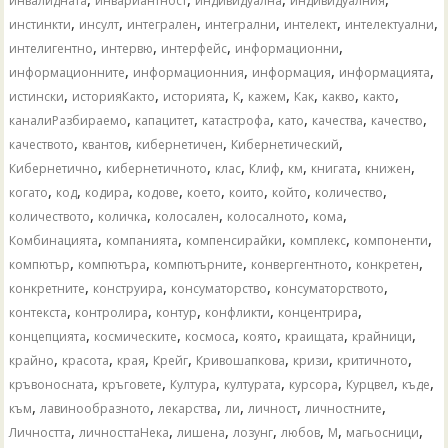
инвалидната
инвариантност
индивидуална
индивидуалния
,
,
,
,
,
,
инстинкти
инсулт
интегрален
интегрални
интелект
интелектуални
,
,
,
,
интелигентно
интервю
интерфейс
информационни
,
,
,
,
информационните
информационния
информация
информацията
,
,
,
,
,
,
,
,
истински
историяКакто
историята
К
кажем
Как
какво
както
,
,
,
,
,
,
каналиРазбираемо
капацитет
катастрофа
като
качества
качество
,
,
,
,
качеството
квантов
кибернетичен
Кибернетический
,
,
,
,
,
,
,
Кибернетично
кибернетичното
клас
Клиф
км
книгата
книжен
,
,
,
,
,
,
,
,
когато
код
кодира
кодове
което
които
който
количество
,
,
,
,
,
количеството
количка
колосален
колосалното
кома
,
,
,
,
,
Комбинацията
компанията
компенсирайки
комплекс
компоненти
,
,
,
,
,
компютър
компютъра
компютърните
конвергентното
конкретен
,
,
,
,
конкретните
конструира
консуматорство
консуматорството
,
,
,
,
,
контекста
контролира
контур
конфликти
концентрира
,
,
,
,
,
,
концепцията
космическите
космоса
която
краищата
крайници
,
,
,
,
,
,
,
крайно
красота
края
Крейг
Кривошапкова
кризи
критичното
,
,
,
,
,
,
,
кръвоносната
кръговете
Култура
културата
курсора
Курцвел
къде
,
,
,
,
,
,
към
лавинообразното
лекарства
ли
личност
личностните
,
,
,
,
,
,
,
Личността
личносттаНека
лишена
лозунг
любов
М
магьосници