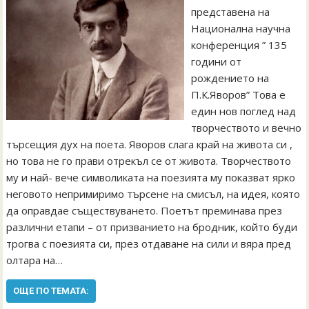
представена на
Национална научна
конференция ” 135
години от
рождението на
П.К.Яворов” Това е
един нов поглед над
творчеството и вечно
търсещия дух на поета. Яворов слага край на живота си ,
но това не го прави отрекъл се от живота. Творчеството
му и най- вече символиката на поезията му показват ярко
неговото непримиримо търсене на смисъл, на идея, която
да оправдае съществуването. Поетът преминава през
различни етапи – от призванието на бродник, който буди
трогва с поезията си, през отдаване на сили и вяра пред
олтара на…
ОЩЕ ПО ТЕМАТА: