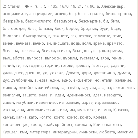
,
,
,
,
,
,
,
,
,
,
,
,
,
Статии
–
”(
„
(
)
135
1670
19
21
4)
90
а
Александър
,
,
,
,
,
,
асоциациите
асоциираме
аспект
без
безвъзвратен
безвъзвратна
,
,
,
,
,
,
безкрайна
безсмислието
безсмъртен
безсмъртие
би
бита
,
,
,
,
,
,
,
,
благороден
Блез
близък
Блок
борби
бродник
буди
бъде
,
,
,
,
,
,
,
,
българия
българската
в
важните
век
векове
великите
вече
,
,
,
,
,
,
,
,
,
вечен
вечната
вечно
ви
висшата
вода
воля
време
времето
,
,
,
,
,
,
,
Вселена
вселената
Всички
всичко
Всъщност
във
възприема
,
,
,
,
,
,
,
вълшебства
въпроса
въпроси
вървим
въставали
вяра
гении
,
,
,
,
,
,
,
,
,
,
гений
ги
го
година
години
готови
грешат
Гьоте
да
дадени
,
,
,
,
,
,
,
,
,
дали
днес
днешно
до
докаже
Докато
дори
достатъчно
думата
,
,
,
,
,
,
,
,
,
дух
дълбочина
е
едва
един
едно
ексцентрично
етапи
желание
,
,
,
,
,
,
,
,
живота
житейска
житейския
за
загуба
зада
задава
задължително
,
,
,
,
,
,
,
,
зачислил
защото
знае
и
идеи
идентичност
идея
изводите
,
,
,
,
,
,
извън
изгубили
изменчиво
изправяме
израз
изразяващо
,
,
,
,
,
,
,
,
,
изстрадана
икономическите
или
им
има
иска
истина
К
казва
,
,
,
,
,
,
,
,
камък
капка
като
когато
което
които
който
Колева
,
,
,
,
,
,
конференция
която
край
крайност
крехката
Кривошапкова
,
,
,
,
,
,
,
Курцвел
към
литература
литературни
личности
любовта
максима