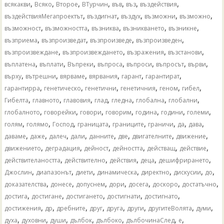
,
,
,
,
,
,
,
всякакви
Всяко
Второе
ВТурчин
във
въз
въздействия
,
,
,
,
,
въздействияМегапроектът
въздигнат
въздух
възможни
възможно
,
,
,
,
,
възможност
възможността
възниква
възникването
възникне
,
,
,
,
възприема
възпроизведат
възпроизведе
възпроизведен
,
,
,
,
възпроизвеждане
възпроизвеждането
възражения
възстанови
,
,
,
,
,
,
,
въплатена
въплати
Въпреки
въпроса
въпроси
въпросът
върви
,
,
,
,
,
,
върху
вътрешни
вярваме
вярвания
гарант
гарантират
,
,
,
,
,
,
гарантирра
генетическо
генетични
генетичния
геном
гибел
,
,
,
,
,
,
,
Гибелта
главното
главовия
глад
гледна
глобална
глобални
,
,
,
,
,
,
,
глобалното
говорейки
говори
говорим
година
години
големи
,
,
,
,
,
,
,
,
голям
голямо
Господ
границата
границите
граничи
да
дава
,
,
,
,
,
,
,
,
даваме
даже
далеч
дали
данните
две
двигателните
движение
,
,
,
,
,
,
движението
деградация
дейност
дейността
действащ
действие
,
,
,
,
,
действителаността
действително
действия
деца
дешифрирането
,
,
,
,
,
,
,
Джослин
диапазонът
диети
динамическа
директно
дискусии
до
,
,
,
,
,
,
,
доказателства
донесе
допуснем
дори
досега
доскоро
достатъчно
,
,
,
,
,
достига
достигане
достигането
достигнати
достигнато
,
,
,
,
,
,
,
,
достижения
др
дребните
друг
друга
други
другитеВолята
думи
,
,
,
,
,
,
,
духа
духовни
души
дълбок
дълбоко
дълбочинаСлед
е