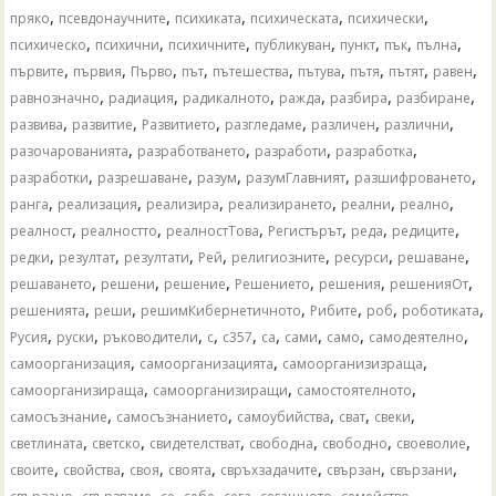
,
,
,
,
,
пряко
псевдонаучните
психиката
психическата
психически
,
,
,
,
,
,
,
психическо
психични
психичните
публикуван
пункт
пък
пълна
,
,
,
,
,
,
,
,
,
първите
първия
Първо
път
пътешества
пътува
пътя
пътят
равен
,
,
,
,
,
,
равнозначно
радиация
радикалното
ражда
разбира
разбиране
,
,
,
,
,
,
развива
развитие
Развитието
разгледаме
различен
различни
,
,
,
,
разочарованията
разработването
разработи
разработка
,
,
,
,
,
разработки
разрешаване
разум
разумГлавният
разшифроването
,
,
,
,
,
,
ранга
реализация
реализира
реализирането
реални
реално
,
,
,
,
,
,
реалност
реалностто
реалностТова
Регистърът
реда
редиците
,
,
,
,
,
,
,
редки
резултат
резултати
Рей
религиозните
ресурси
решаване
,
,
,
,
,
,
решаването
решени
решение
Решението
решения
решенияОт
,
,
,
,
,
,
решенията
реши
решимКибернетичното
Рибите
роб
роботиката
,
,
,
,
,
,
,
,
,
Русия
руски
ръководители
с
с357
са
сами
само
самодеятелно
,
,
,
самоорганизация
самоорганизацията
самоорганизизраща
,
,
,
самоорганизираща
самоорганизиращи
самостоятелното
,
,
,
,
,
самосъзнание
самосъзнанието
самоубийства
сват
свеки
,
,
,
,
,
,
светлината
светско
свидетелстват
свободна
свободно
своеволие
,
,
,
,
,
,
,
своите
свойства
своя
своята
свръхзадачите
свързан
свързани
,
,
,
,
,
,
,