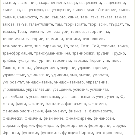
,
,
,
,
,
,
състои
състояние
съхранението
съща
съществени
съществено
,
,
,
,
,
същество
съществува
съществуване
съществуванеДвижение
същи
,
,
,
,
,
,
,
,
,
същия
Същността
също
същото
сянка
тази
така
такава
такива
,
,
,
,
,
,
,
,
такова
такъв
талантливите
там
творческата
творчески
твърдят
те
,
,
,
,
,
,
тежкък
Тези
телесни
температури
темпове
теоретична
,
,
,
,
,
теоретичните
теории
терминът
техники
технологии
,
,
,
,
,
,
,
,
,
технологичното
тип
тиражира
То
това
Този
Той
топлите
точка
,
,
,
,
,
трансформация
трансхуманистична
тренировки
трудни
Трудно
,
,
,
,
,
,
,
,
,
трябва
тук
тупик
Турчин
търсената
търсим
Тюринг
тя
тяло
,
,
,
,
,
Тялото
тяхната
убеждението
уверени
удовлетворение
,
,
,
,
,
,
удоволствие
удължаване
удължим
ума
умело
умората
,
,
,
,
умПроектът
унищожаване
унищожаването
управление
,
,
,
,
,
управлявам
управляващи
усещания
условия
условията
,
,
,
,
,
,
успехиВажно
усъвършенствал
усъвършенстване
учен
учени
Ф
,
,
,
,
,
,
факта
факти
Фактите
фантазия
фантазията
Феномен
,
,
,
,
феноменологическия
феноменът
физикаНа
физическата
,
,
,
,
,
физически
физични
физичните
финансиране
финансови
,
,
,
,
,
,
формата
форми
формирало
формирането
формирани
форум
,
,
,
,
,
Френски
функции:
функциите
функцииШироки
функционална