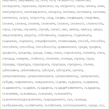
свързано
свързваме
се
себе
сега
сегашното
семейство
,
,
,
,
,
,
,
,
сензорните
сериозни
сериозно!
си
сигурност
сила
силата
сили
,
,
,
,
,
,
сингулярност
синтезирането
синхрон
система
системата
системи
,
,
,
,
,
,
,
скептично
скоро
скоростта
след
следва
следващия
следствие
,
,
,
,
,
,
,
сложен
сложна
сложни
сложните
сложно
сложност
сложността
,
,
,
,
,
,
,
,
,
слуга
случаи
случаите
случай
случи”
сме
сметка
смисъл
смърт
,
,
,
,
,
смъртасвоята
смъртта
собствената
социална
Социалната
,
,
,
,
,
,
социални
социално
специфичните
споменавам
способ
способен
,
,
,
,
,
,
способите
способна
способността
сравнително
среда
средата
,
,
,
,
,
,
,
,
средното
средства
среща
става
стане
старческата
статията
стига
,
,
,
,
,
,
,
стигаща
стимули;
стойност
столетие
стотици
страна
страх
,
,
,
,
,
,
страхува
структура
структурата
структури
стуктурно
стъпки
,
,
,
,
,
субективна
субективната
субстрат
субстрати
суетата
,
,
,
,
суперкомпютри
суперкомпютрите
суперкомпютър
суперпроект
,
,
,
,
,
,
събуди
съвременен
съвършенно
съдови
съдържа
създаване
,
,
,
,
,
създаването
създават
създадена
създадеРазвитието
създадоха
,
,
,
,
съзнаваме
съзнаващо
съзнание
съзнанието
,
,
,
,
съзнателноподсъзнателен
съкращението
сън
сънища
,
,
,
,
,
,
съображения
съответните
съответния
съотношението
сърце
със