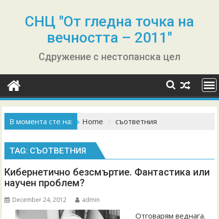
Skip
to
СНЦ "От гледна точка на
content
вечността – 2011"
Сдружение с нестопанска цел
В момента сте на:
Home
съответния
TAG:
СЪОТВЕТНИЯ
Кибернетично безсмъртие. Фантастика или
научен проблем?
December 24, 2012
admin
Отговарям веднага.