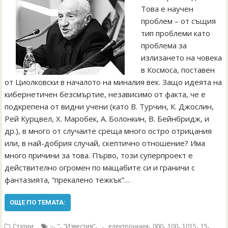
Това е научен
проблем – от същия
тип проблеми като
проблема за
излизането на човека
в Космоса, поставен
от Циолковски в началото на миналия век. Защо идеята на
кибернетичен безсмъртие, независимо от факта, че е
подкрепена от видни учени (като В. Турчин, К. Джослин,
Рей Курцвел, Х. Mаробек, А. Болонкин, В. Бейнбридж, и
др.), в много от случаите среща много остро отрицания
или, в най-добрия случай, скептично отношение? Има
много причини за това. Първо, този суперпроект е
действително огромен по мащабите си и граничи с
фантазията, “прекалено тежкък”…
ОЩЕ ПО ТЕМАТА:
,
,
,
,
,
,
,
,
,
Статии
–
”
”Известия”
„
„електронния
000
100
1015
15