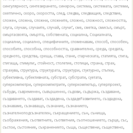
,
,
,
,
,
,
сингулярност
синтезирането
синхрон
система
системата
системи
,
,
,
,
,
,
,
скептично
скоро
скоростта
след
следва
следващия
следствие
,
,
,
,
,
,
,
сложен
сложна
сложни
сложните
сложно
сложност
сложността
,
,
,
,
,
,
,
,
,
слуга
случаи
случаите
случай
случи”
сме
сметка
смисъл
смърт
,
,
,
,
,
смъртасвоята
смъртта
собствената
социална
Социалната
,
,
,
,
,
,
социални
социално
специфичните
споменавам
способ
способен
,
,
,
,
,
,
способите
способна
способността
сравнително
среда
средата
,
,
,
,
,
,
,
,
средното
средства
среща
става
стане
старческата
статията
стига
,
,
,
,
,
,
,
стигаща
стимули;
стойност
столетие
стотици
страна
страх
,
,
,
,
,
,
страхува
структура
структурата
структури
стуктурно
стъпки
,
,
,
,
,
субективна
субективната
субстрат
субстрати
суетата
,
,
,
,
суперкомпютри
суперкомпютрите
суперкомпютър
суперпроект
,
,
,
,
,
,
събуди
съвременен
съвършенно
съдови
съдържа
създаване
,
,
,
,
,
създаването
създават
създадена
създадеРазвитието
създадоха
,
,
,
,
съзнаваме
съзнаващо
съзнание
съзнанието
,
,
,
,
съзнателноподсъзнателен
съкращението
сън
сънища
,
,
,
,
,
,
съображения
съответните
съответния
съотношението
сърце
със
,
,
,
,
,
,
състои
състояние
съхранението
съща
съществени
съществено