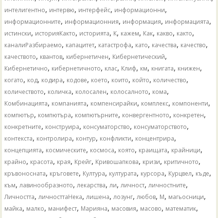
,
,
,
,
интелигентно
интервю
интерфейс
информационни
,
,
,
,
информационните
информационния
информация
информацията
,
,
,
,
,
,
,
,
истински
историяКакто
историята
К
кажем
Как
какво
както
,
,
,
,
,
,
каналиРазбираемо
капацитет
катастрофа
като
качества
качество
,
,
,
,
качеството
квантов
кибернетичен
Кибернетический
,
,
,
,
,
,
,
Кибернетично
кибернетичното
клас
Клиф
км
книгата
книжен
,
,
,
,
,
,
,
,
когато
код
кодира
кодове
което
които
който
количество
,
,
,
,
,
количеството
количка
колосален
колосалното
кома
,
,
,
,
,
Комбинацията
компанията
компенсирайки
комплекс
компоненти
,
,
,
,
,
компютър
компютъра
компютърните
конвергентното
конкретен
,
,
,
,
конкретните
конструира
консуматорство
консуматорството
,
,
,
,
,
контекста
контролира
контур
конфликти
концентрира
,
,
,
,
,
,
концепцията
космическите
космоса
която
краищата
крайници
,
,
,
,
,
,
,
крайно
красота
края
Крейг
Кривошапкова
кризи
критичното
,
,
,
,
,
,
,
кръвоносната
кръговете
Култура
културата
курсора
Курцвел
къде
,
,
,
,
,
,
към
лавинообразното
лекарства
ли
личност
личностните
,
,
,
,
,
,
,
Личността
личносттаНека
лишена
лозунг
любов
М
магьосници
,
,
,
,
,
,
,
майка
малко
манифест
Марияна
масовия
масово
математик