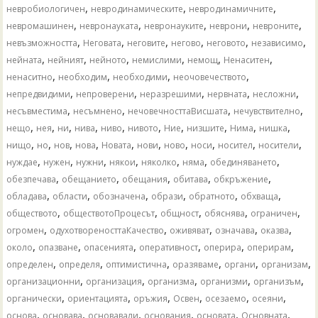
,
,
,
невробиологичен
невродинамическите
невродинамичните
,
,
,
,
,
невромашинен
невронауката
невронауките
неврони
невроните
,
,
,
,
,
,
невъзможността
Неговата
неговите
негово
неговото
независимо
,
,
,
,
,
,
нейната
нейният
нейното
немислими
немощ
Ненаситен
,
,
,
,
ненаситно
необходим
необходими
неочовечеството
,
,
,
,
,
непредвидими
непроверени
неразрешими
нервната
несложни
,
,
,
,
несъвместима
несъмнено
нечовечносттаВисшата
нечувствително
,
,
,
,
,
,
,
,
,
,
нещо
нея
ни
нива
ниво
нивото
Ние
низшите
Нима
нишка
,
,
,
,
,
,
,
,
,
,
нищо
но
нов
нова
Новата
нови
ново
носи
носител
носители
,
,
,
,
,
,
,
нуждае
нужен
нужни
някои
няколко
няма
обединяването
,
,
,
,
,
обезпечава
обещанието
обещания
обитава
обкръжение
,
,
,
,
,
,
обладава
области
обозначена
образи
обратното
обхваща
,
,
,
,
,
обществото
обществотоПроцесът
общност
обяснява
ограничен
,
,
,
,
,
огромен
одухотвореносттаКачество
оживяват
означава
оказва
,
,
,
,
,
,
около
опазване
опасенията
оперативност
оперира
оперирам
,
,
,
,
,
,
определен
определя
оптимистична
оразяваме
органи
организам
,
,
,
,
,
организационни
организация
организма
организми
организъм
,
,
,
,
,
,
органически
ориентацията
оръжия
Освен
осезаемо
осеяни
,
,
,
,
,
,
основа
основава
основавали
основания
основата
Основната