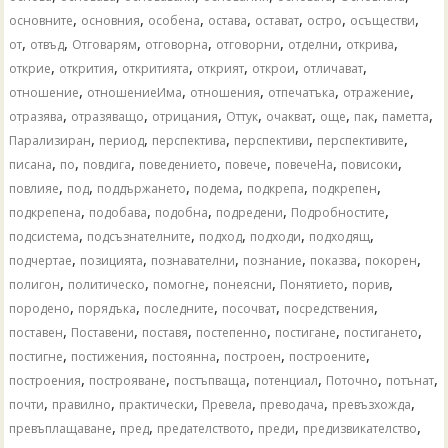
,
,
,
,
,
,
,
основните
основния
особена
остава
остават
остро
осъществи
,
,
,
,
,
,
,
от
отвъд
Отговарям
отговорна
отговорни
отделни
открива
,
,
,
,
,
,
открие
открития
откритията
открият
открои
отличават
,
,
,
,
,
отношение
отношениеИма
отношения
отпечатъка
отражение
,
,
,
,
,
,
,
,
отразява
отразяващо
отрицания
Оттук
очакват
още
пак
паметта
,
,
,
,
,
Парализиран
период
перспектива
перспективи
перспективите
,
,
,
,
,
,
,
писана
по
повдига
поведението
повече
повечеНа
повисоки
,
,
,
,
,
,
повлияе
под
поддържането
подема
подкрепа
подкрепен
,
,
,
,
,
подкрепена
подобава
подобна
подредени
Подробностите
,
,
,
,
,
подсистема
подсъзнателните
подход
подходи
подходящ
,
,
,
,
,
,
подчертае
позицията
познавателни
познание
показва
покорен
,
,
,
,
,
,
полигон
политическо
помогне
понеясни
Понятието
порив
,
,
,
,
,
породено
порядъка
последните
посочват
посредствения
,
,
,
,
,
,
поставен
Поставени
поставя
постепенно
постигане
постигането
,
,
,
,
,
постигне
постижения
постоянна
построен
построените
,
,
,
,
,
,
построения
построяване
постъпваща
потенциал
Поточно
потънат
,
,
,
,
,
,
почти
правилно
практически
Превела
преводача
превъзхожда
,
,
,
,
,
превъплащаване
пред
предателството
преди
предизвикателство