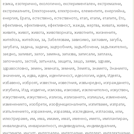
,
,
,
,
,
езика
езотерично
екологично
експериментален
екстремални
,
,
,
,
,
екстремалните
Електорнния
електронен
елементите
енергийна
,
,
,
,
,
,
,
,
енергия
Ерата
естествено
естественото
етап
етапи
етапите
Ето
,
,
,
,
,
,
,
ефективни
ефективния
ефективност
жажда
жертва
живата
живее
,
,
,
,
,
,
живите
живот
живота
животворната
животните
жизнените
,
,
,
,
,
,
,
житейска
житейски
за
Забелязвам
зависимо
заглавие
загуба
,
,
,
,
,
,
загубата
задача
задачи
задгробния
задълбочени
задължително
,
,
,
,
,
,
,
заедно
заливат
залог
замяна
запазва
записали
заплаха
,
,
,
,
,
,
,
започнало
застой
затънала
защита
защо
заяви
здраве
,
,
,
,
,
,
,
здравословно
земен
земната
земния
Земята
знамето
Знанието
,
,
,
,
,
,
,
,
значение
и
идва
идеи
идентичност
идеология
идея
Идеята
,
,
,
,
,
,
избавено
изброят
известни
известния
извънредно
изграждането
,
,
,
,
,
,
,
изгубила
Изд
издигне
изисква
изискват
изключително
изкуствен
,
,
,
,
,
,
изкуствения
изкуствено
излиза
излизането
излишък
изменение
,
,
,
,
,
изменението
изобрети
изофункционалните
изпитваме
изпрати
,
,
,
,
,
,
изпълнението
изражение
изразява
изследване
изтласква
или
,
,
,
,
,
,
,
,
илюстрираме
им
има
имаме
имат
именно
името
имплантиран
,
,
,
,
инвалидната
инвариантност
индивидуална
индивидуалния
,
,
,
,
,
,
инстинкти
инсулт
интегрален
интегрални
интелект
интелектуални