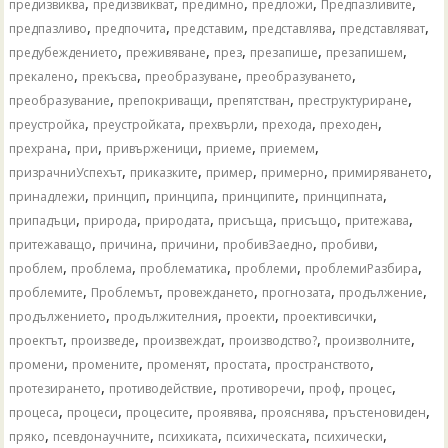
,
,
,
,
,
предизвиква
предизвикват
предимно
предложи
Предпазливите
,
,
,
,
,
предпазливо
предпочита
представим
представлява
представляват
,
,
,
,
,
предубеждението
преживяване
през
презапише
презапишем
,
,
,
,
прекалено
прекъсва
преобразуване
преобразуването
,
,
,
,
преобразувание
препокриващи
препятстван
преструктуриране
,
,
,
,
,
преустройка
преустройката
прехвърли
прехода
преходен
,
,
,
,
,
прехрана
при
привърженици
приеме
приемем
,
,
,
,
,
призрачниУспехът
приказките
пример
примерно
примиряването
,
,
,
,
,
принадлежи
принцип
принципа
принципите
принципната
,
,
,
,
,
,
припадъци
природа
природата
присъща
присъщо
притежава
,
,
,
,
,
притежаващо
причина
причини
пробивЗаедно
пробиви
,
,
,
,
,
проблем
проблема
проблематика
проблеми
проблемиРазбира
,
,
,
,
,
проблемите
Проблемът
провеждането
прогнозата
продължение
,
,
,
,
продължението
продължителния
проекти
проективсички
,
,
,
,
,
проектът
произведе
произвеждат
производство?
произволните
,
,
,
,
,
промени
промените
променят
простата
пространството
,
,
,
,
,
протезирането
противодействие
противоречи
проф
процес
,
,
,
,
,
,
процеса
процеси
процесите
проявява
прояснява
пръстеновиден
,
,
,
,
,
пряко
псевдонаучните
психиката
психическата
психически