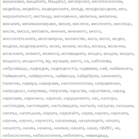
,
,
,
,
,
маханизми
мащабите
Мащабът
мегапроект
мегатехнологии
,
,
,
,
,
,
медийни
медийно
медицинските
между
международния
мен
,
,
,
,
,
меркантилност
местенца
мигновенно
милиона
милиони
,
,
,
,
,
,
миналия
минимализираме
мисия
мислене
мисленето
мислещо
,
,
,
,
,
,
мисли
мисъл
митовете
мнение
мнението
много
,
,
,
,
,
,
многоклетъчните
многомерни
множество
мога
могат
модел
,
,
,
,
,
,
,
модели
моделирането
може
можем
мозък
мозъка
мозъчни
,
,
,
,
,
,
,
мозъчните
момент
момента
мотивацията
мощен
мощни
мощно
,
,
,
,
,
,
,
мощност
мощността
му
мутации
място
на
набелязва
,
,
,
,
,
,
наброяващо
надеждни
надеждността
надяваме
най
найважната
,
,
,
,
,
Найважните
найвероятно
найвисша
найдобрия
наличието
,
,
,
,
,
Налични
намира
намираме
нанотехнологии
направление
,
,
,
,
,
,
напредъкът
например
Напротив
нараства
нарастване
наред
,
,
,
,
,
,
наричаме
наричано
наричат
нарушението
нас
наскоро
,
,
,
,
,
,
настоящем
настоящият
настъпващата
настъпи
насърчи
насъщни
,
,
,
,
,
,
,
нататък
нататъшни
науката
наукатаНо
науки
научен
научната
,
,
,
,
,
,
научни
научно
научното
началници
началниците
начало
,
,
,
,
,
,
,
,
началото
начин
начина
начини
нашата
наше
НБИКС
не
,
,
,
,
небиологичен
небиологични
небитието
невиждаща