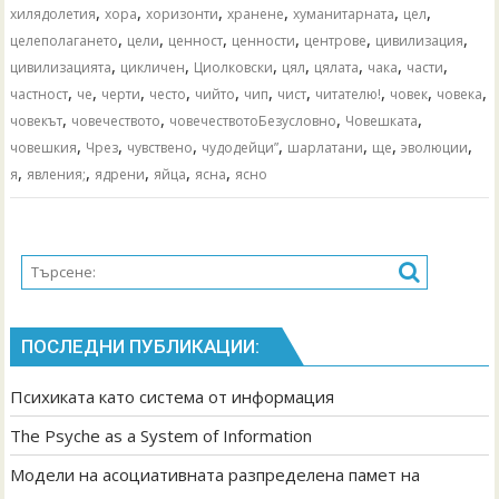
,
,
,
,
,
,
хилядолетия
хора
хоризонти
хранене
хуманитарната
цел
,
,
,
,
,
,
целеполагането
цели
ценност
ценности
центрове
цивилизация
,
,
,
,
,
,
,
цивилизацията
цикличен
Циолковски
цял
цялата
чака
части
,
,
,
,
,
,
,
,
,
,
частност
че
черти
често
чийто
чип
чист
читателю!
човек
човека
,
,
,
,
човекът
човечеството
човечествотоБезусловно
Човешката
,
,
,
,
,
,
,
човешкия
Чрез
чувствено
чудодейци”
шарлатани
ще
эволюции
,
,
,
,
,
я
явления;
ядрени
яйца
ясна
ясно
ПОСЛЕДНИ ПУБЛИКАЦИИ:
Психиката като система от информация
The Psyche as a System of Information
Модели на асоциативната разпределена памет на