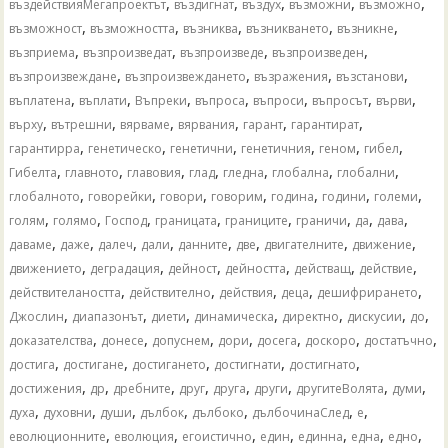
,
,
,
,
,
въздействияМегапроектът
въздигнат
въздух
възможни
възможно
,
,
,
,
,
възможност
възможността
възниква
възникването
възникне
,
,
,
,
възприема
възпроизведат
възпроизведе
възпроизведен
,
,
,
,
възпроизвеждане
възпроизвеждането
възражения
възстанови
,
,
,
,
,
,
,
въплатена
въплати
Въпреки
въпроса
въпроси
въпросът
върви
,
,
,
,
,
,
върху
вътрешни
вярваме
вярвания
гарант
гарантират
,
,
,
,
,
,
гарантирра
генетическо
генетични
генетичния
геном
гибел
,
,
,
,
,
,
,
Гибелта
главното
главовия
глад
гледна
глобална
глобални
,
,
,
,
,
,
,
глобалното
говорейки
говори
говорим
година
години
големи
,
,
,
,
,
,
,
,
голям
голямо
Господ
границата
границите
граничи
да
дава
,
,
,
,
,
,
,
,
даваме
даже
далеч
дали
данните
две
двигателните
движение
,
,
,
,
,
,
движението
деградация
дейност
дейността
действащ
действие
,
,
,
,
,
действителаността
действително
действия
деца
дешифрирането
,
,
,
,
,
,
,
Джослин
диапазонът
диети
динамическа
директно
дискусии
до
,
,
,
,
,
,
,
доказателства
донесе
допуснем
дори
досега
доскоро
достатъчно
,
,
,
,
,
достига
достигане
достигането
достигнати
достигнато
,
,
,
,
,
,
,
,
достижения
др
дребните
друг
друга
други
другитеВолята
думи
,
,
,
,
,
,
,
духа
духовни
души
дълбок
дълбоко
дълбочинаСлед
е
,
,
,
,
,
,
,
еволюционните
еволюция
егоистично
един
единна
една
едно