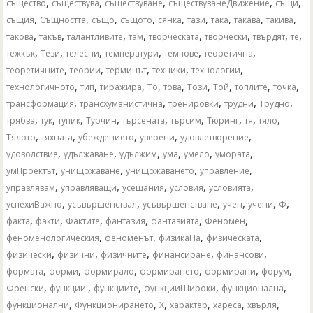
,
,
,
,
,
същество
съществува
съществуване
съществуванеДвижение
същи
,
,
,
,
,
,
,
,
,
същия
Същността
също
същото
сянка
тази
така
такава
такива
,
,
,
,
,
,
,
,
такова
такъв
талантливите
там
творческата
творчески
твърдят
те
,
,
,
,
,
,
тежкък
Тези
телесни
температури
темпове
теоретична
,
,
,
,
,
теоретичните
теории
терминът
техники
технологии
,
,
,
,
,
,
,
,
,
технологичното
тип
тиражира
То
това
Този
Той
топлите
точка
,
,
,
,
,
трансформация
трансхуманистична
тренировки
трудни
Трудно
,
,
,
,
,
,
,
,
,
трябва
тук
тупик
Турчин
търсената
търсим
Тюринг
тя
тяло
,
,
,
,
,
Тялото
тяхната
убеждението
уверени
удовлетворение
,
,
,
,
,
,
удоволствие
удължаване
удължим
ума
умело
умората
,
,
,
,
умПроектът
унищожаване
унищожаването
управление
,
,
,
,
,
управлявам
управляващи
усещания
условия
условията
,
,
,
,
,
,
успехиВажно
усъвършенствал
усъвършенстване
учен
учени
Ф
,
,
,
,
,
,
факта
факти
Фактите
фантазия
фантазията
Феномен
,
,
,
,
феноменологическия
феноменът
физикаНа
физическата
,
,
,
,
,
физически
физични
физичните
финансиране
финансови
,
,
,
,
,
,
формата
форми
формирало
формирането
формирани
форум
,
,
,
,
,
Френски
функции:
функциите
функцииШироки
функционална
,
,
,
,
,
,
функционални
Функционирането
Х
характер
хареса
хвърля