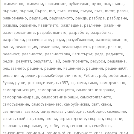
,
,
,
,
,
,
,
психическо
психични
психичните
публикуван
пункт
пък
пълна
,
,
,
,
,
,
,
,
,
първите
първия
Първо
път
пътешества
пътува
пътя
пътят
равен
,
,
,
,
,
,
равнозначно
радиация
радикалното
ражда
разбира
разбиране
,
,
,
,
,
,
развива
развитие
Развитието
разгледаме
различен
различни
,
,
,
,
разочарованията
разработването
разработи
разработка
,
,
,
,
,
разработки
разрешаване
разум
разумГлавният
разшифроването
,
,
,
,
,
,
ранга
реализация
реализира
реализирането
реални
реално
,
,
,
,
,
,
реалност
реалностто
реалностТова
Регистърът
реда
редиците
,
,
,
,
,
,
,
редки
резултат
резултати
Рей
религиозните
ресурси
решаване
,
,
,
,
,
,
решаването
решени
решение
Решението
решения
решенияОт
,
,
,
,
,
,
решенията
реши
решимКибернетичното
Рибите
роб
роботиката
,
,
,
,
,
,
,
,
,
Русия
руски
ръководители
с
с357
са
сами
само
самодеятелно
,
,
,
самоорганизация
самоорганизацията
самоорганизизраща
,
,
,
самоорганизираща
самоорганизиращи
самостоятелното
,
,
,
,
,
самосъзнание
самосъзнанието
самоубийства
сват
свеки
,
,
,
,
,
,
светлината
светско
свидетелстват
свободна
свободно
своеволие
,
,
,
,
,
,
,
своите
свойства
своя
своята
свръхзадачите
свързан
свързани
,
,
,
,
,
,
,
свързано
свързваме
се
себе
сега
сегашното
семейство
,
,
,
,
,
,
,
,
сензорните
сериозни
сериозно!
си
сигурност
сила
силата
сили