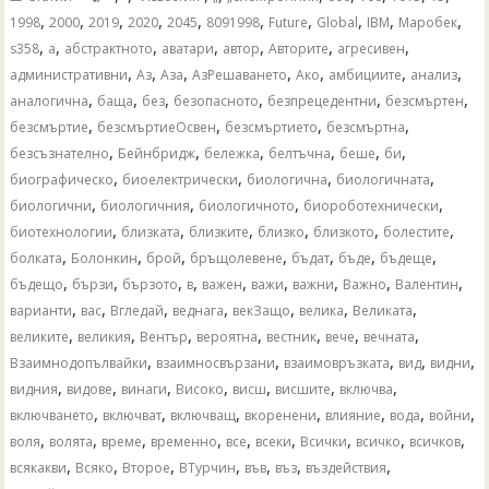
,
,
,
,
,
,
,
,
,
,
1998
2000
2019
2020
2045
8091998
Future
Global
IBM
Mаробек
,
,
,
,
,
,
,
s358
а
абстрактното
аватари
автор
Авторите
агресивен
,
,
,
,
,
,
,
административни
Аз
Аза
АзРешаването
Ако
амбициите
анализ
,
,
,
,
,
,
аналогична
баща
без
безопасното
безпрецедентни
безсмъртен
,
,
,
,
безсмъртие
безсмъртиеОсвен
безсмъртието
безсмъртна
,
,
,
,
,
,
безсъзнателно
Бейнбридж
бележка
белтъчна
беше
би
,
,
,
,
биографическо
биоелектрически
биологична
биологичната
,
,
,
,
биологични
биологичния
биологичното
биороботехнически
,
,
,
,
,
,
биотехнологии
близката
близките
близко
близкото
болестите
,
,
,
,
,
,
,
болката
Болонкин
брой
бръщолевене
бъдат
бъде
бъдеще
,
,
,
,
,
,
,
,
,
бъдещо
бързи
бързото
в
важен
важи
важни
Важно
Валентин
,
,
,
,
,
,
,
варианти
вас
Вгледай
веднага
векЗащо
велика
Великата
,
,
,
,
,
,
,
великите
великия
Вентър
вероятна
вестник
вече
вечната
,
,
,
,
,
Взаимнодопълвайки
взаимносвързани
взаимовръзката
вид
видни
,
,
,
,
,
,
,
видния
видове
винаги
Високо
висш
висшите
включва
,
,
,
,
,
,
,
включването
включват
включващ
вкоренени
влияние
вода
войни
,
,
,
,
,
,
,
,
,
воля
волята
време
временно
все
всеки
Всички
всичко
всичков
,
,
,
,
,
,
,
всякакви
Всяко
Второе
ВТурчин
във
въз
въздействия