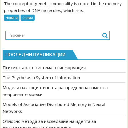
The concept of genetic immortality is rooted in the memory
Models
of
properties of DNA molecules, which are...
Associative
Новини
Статии
Distributed
Memory
in
Neural
Networks
ПОСЛЕДНИ ПУБЛИКАЦИИ:
Психиката като система от информация
The Psyche as a System of Information
Модели на асоциативната разпределена памет на
невронните мрежи
Models of Associative Distributed Memory in Neural
Networks
Относно метода за изследване на идеята за
технологично лично безсмъртие