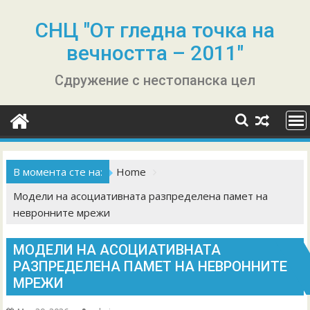
Skip
to
СНЦ "От гледна точка на
content
вечността – 2011"
Сдружение с нестопанска цел
В момента сте на:
Home
Модели на асоциативната разпределена памет на
невронните мрежи
МОДЕЛИ НА АСОЦИАТИВНАТА
РАЗПРЕДЕЛЕНА ПАМЕТ НА НЕВРОННИТЕ
МРЕЖИ