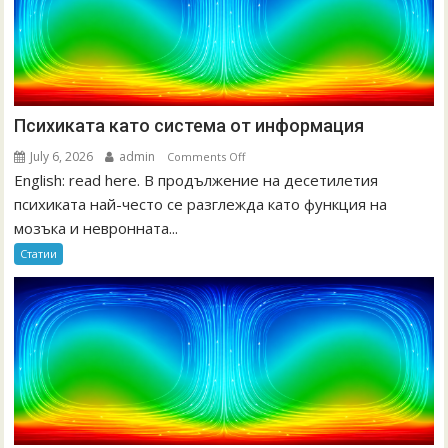
Психиката като система от информация
July 6, 2026
admin
on
Comments Off
English: read here. В продължение на десетилетия
Психиката
като
психиката най-често се разглежда като функция на
система
мозъка и невронната...
от
Статии
информация