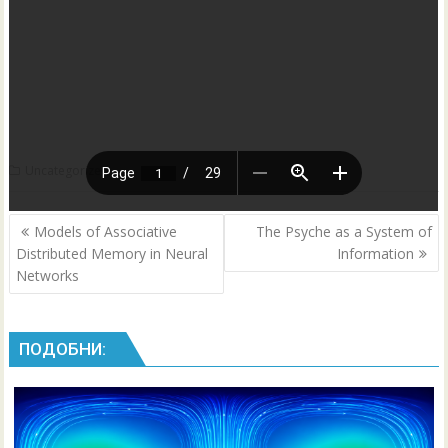
Uncategorized
Post
Models of Associative
The Psyche as a System of
navigation
Distributed Memory in Neural
Information
Networks
ПОДОБНИ: