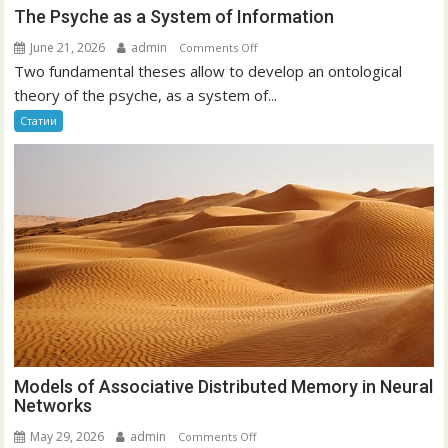
The Psyche as a System of Information
June 21, 2026
admin
on
Comments Off
Two fundamental theses allow to develop an ontological
The
Psyche
theory of the psyche, as a system of...
as
Статии
a
System
of
Information
Models of Associative Distributed Memory in Neural
Networks
May 29, 2026
admin
on
Comments Off