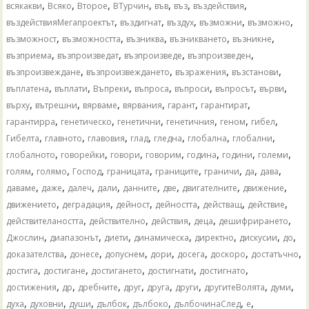
,
,
,
,
,
,
,
всякакви
Всяко
Второе
ВТурчин
във
въз
въздействия
,
,
,
,
,
въздействияМегапроектът
въздигнат
въздух
възможни
възможно
,
,
,
,
,
възможност
възможността
възниква
възникването
възникне
,
,
,
,
възприема
възпроизведат
възпроизведе
възпроизведен
,
,
,
,
възпроизвеждане
възпроизвеждането
възражения
възстанови
,
,
,
,
,
,
,
въплатена
въплати
Въпреки
въпроса
въпроси
въпросът
върви
,
,
,
,
,
,
върху
вътрешни
вярваме
вярвания
гарант
гарантират
,
,
,
,
,
,
гарантирра
генетическо
генетични
генетичния
геном
гибел
,
,
,
,
,
,
,
Гибелта
главното
главовия
глад
гледна
глобална
глобални
,
,
,
,
,
,
,
глобалното
говорейки
говори
говорим
година
години
големи
,
,
,
,
,
,
,
,
голям
голямо
Господ
границата
границите
граничи
да
дава
,
,
,
,
,
,
,
,
даваме
даже
далеч
дали
данните
две
двигателните
движение
,
,
,
,
,
,
движението
деградация
дейност
дейността
действащ
действие
,
,
,
,
,
действителаността
действително
действия
деца
дешифрирането
,
,
,
,
,
,
,
Джослин
диапазонът
диети
динамическа
директно
дискусии
до
,
,
,
,
,
,
,
доказателства
донесе
допуснем
дори
досега
доскоро
достатъчно
,
,
,
,
,
достига
достигане
достигането
достигнати
достигнато
,
,
,
,
,
,
,
,
достижения
др
дребните
друг
друга
други
другитеВолята
думи
,
,
,
,
,
,
,
духа
духовни
души
дълбок
дълбоко
дълбочинаСлед
е