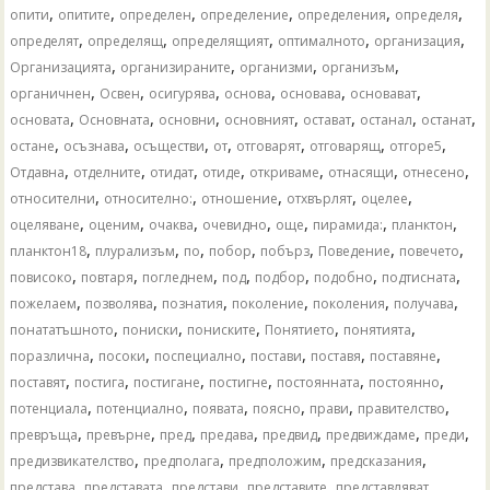
,
,
,
,
,
,
опити
опитите
определен
определение
определения
определя
,
,
,
,
,
определят
определящ
определящият
оптималното
организация
,
,
,
,
Организацията
организираните
организми
организъм
,
,
,
,
,
,
органичнен
Освен
осигурява
основа
основава
основават
,
,
,
,
,
,
,
основата
Основната
основни
основният
остават
останал
останат
,
,
,
,
,
,
,
остане
осъзнава
осъществи
от
отговарят
отговарящ
отгоре5
,
,
,
,
,
,
,
Отдавна
отделните
отидат
отиде
откриваме
отнасящи
отнесено
,
,
,
,
,
относителни
относително:
отношение
отхвърлят
оцелее
,
,
,
,
,
,
,
оцеляване
оценим
очаква
очевидно
още
пирамида:
планктон
,
,
,
,
,
,
,
планктон18
плурализъм
по
побор
побърз
Поведение
повечето
,
,
,
,
,
,
,
повисоко
повтаря
погледнем
под
подбор
подобно
подтисната
,
,
,
,
,
,
пожелаем
позволява
познатия
поколение
поколения
получава
,
,
,
,
,
понататъшното
пониски
пониските
Понятието
понятията
,
,
,
,
,
,
поразлична
посоки
поспециално
постави
поставя
поставяне
,
,
,
,
,
,
поставят
постига
постигане
постигне
постоянната
постоянно
,
,
,
,
,
,
потенциала
потенциално
появата
поясно
прави
правителство
,
,
,
,
,
,
,
превръща
превърне
пред
предава
предвид
предвиждаме
преди
,
,
,
,
предизвикателство
предполага
предположим
предсказания
,
,
,
,
,
представа
представата
представи
представите
представляват