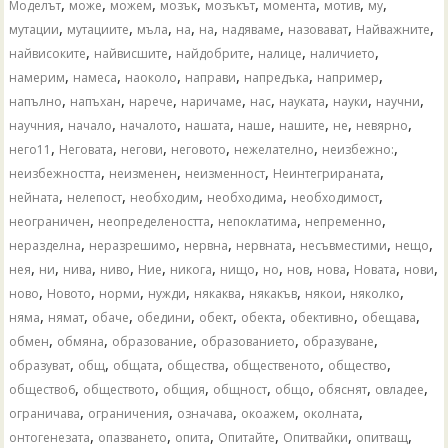
,
,
,
,
,
,
,
,
Моделът
може
можем
мозък
мозъкът
момента
мотив
му
,
,
,
,
,
,
,
,
мутации
мутациите
мъла
​​на
на
надяваме
назовават
Найважните
,
,
,
,
,
найвисоките
найвисшите
найдобрите
налице
наличието
,
,
,
,
,
,
намерим
намеса
наоколо
направи
напредъка
например
,
,
,
,
,
,
,
,
напълно
напъхан
нарече
наричаме
нас
науката
науки
научни
,
,
,
,
,
,
,
,
научния
начало
началото
нашата
наше
нашите
не
невярно
,
,
,
,
,
,
него11
Неговата
негови
неговото
нежелателно
неизбежно:
,
,
,
,
неизбежността
неизменен
неизменност
Неинтегрираната
,
,
,
,
,
нейната
нелепост
необходим
необходима
необходимост
,
,
,
,
неограничен
неопределеността
непоклатима
непременно
,
,
,
,
,
,
неразделна
неразрешимо
нервна
нервната
несъвместими
нещо
,
,
,
,
,
,
,
,
,
,
,
,
нея
ни
нива
ниво
Ние
никога
нищо
но
нов
нова
Новата
нови
,
,
,
,
,
,
,
,
ново
Новото
норми
нужди
някаква
някакъв
някои
няколко
,
,
,
,
,
,
,
,
няма
нямат
обаче
обедини
обект
обекта
обективно
обещава
,
,
,
,
,
обмен
обмяна
образование
образованието
образуване
,
,
,
,
,
,
образуват
общ
общата
общества
общественото
общество
,
,
,
,
,
,
,
общество6
обществото
общия
общност
общо
обяснят
овладее
,
,
,
,
,
ограничава
ограничения
означава
окоажем
околната
,
,
,
,
,
,
онтогенезата
опазването
опита
Опитайте
Опитвайки
опитващ