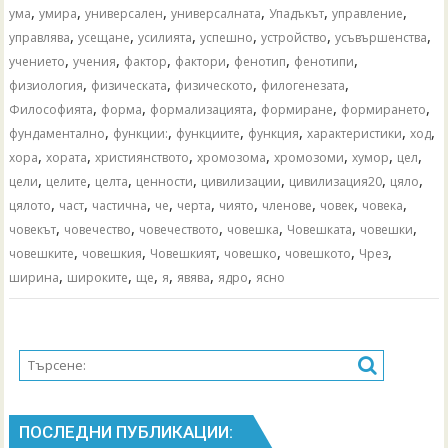
,
,
,
,
,
,
ума
умира
универсален
универсалната
Упадъкът
управление
,
,
,
,
,
,
управлява
усещане
усилията
успешно
устройство
усъвършенства
,
,
,
,
,
,
учението
учения
фактор
фактори
фенотип
фенотипи
,
,
,
,
физиология
физическата
физическото
филогенезата
,
,
,
,
,
Философията
форма
формализацията
формиране
формирането
,
,
,
,
,
,
фундаментално
функции:
функциите
функция
характеристики
ход
,
,
,
,
,
,
,
хора
хората
християнството
хромозома
хромозоми
хумор
цел
,
,
,
,
,
,
,
цели
целите
целта
ценности
цивилизации
цивилизация20
цяло
,
,
,
,
,
,
,
,
,
цялото
част
частична
че
черта
чиято
членове
човек
човека
,
,
,
,
,
,
човекът
човечество
човечеството
човешка
Човешката
човешки
,
,
,
,
,
,
човешките
човешкия
Човешкият
човешко
човешкото
Чрез
,
,
,
,
,
,
ширина
широките
ще
я
явява
ядро
ясно
ПОСЛЕДНИ ПУБЛИКАЦИИ: