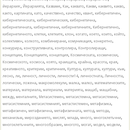
,
,
,
,
,
,
,
,
йерархия:
Йерархията
Казваме
Как
каквато
Какви
каквито
какво
,
,
,
,
,
,
,
както
картината
като
качествено
качество
квант
кибернетичен
,
,
,
кибернетическата
кибернетическия
кибернетична
,
,
,
,
кибернетичната
кибернетични
кибернетичните
Кибернетично
,
,
,
,
,
,
,
,
кибернетичното
клетки
клетките
клон
когато
което
които
който
,
,
,
,
,
колективен
колкото
комбинирани
комуникация
конкретно
,
,
,
,
конкурира
конструктивната
контролира
Контролиращи
,
,
,
,
,
концепции
Концепциите
концепция
Космическата
космически
,
,
,
,
,
,
,
Космическото
космоса
която
краищата
крайна
красота
края
,
,
,
,
,
,
,
креативното
критерии
критичния
Култура
културата
култури
към
,
,
,
,
,
,
,
лесно
ли
личност
личности
личности14
личностната
Личността
,
,
,
,
,
,
логически
ложена
макромолекули
малка
малко
математическите
,
,
,
,
,
,
материал
материала
материали
материята
мащаб
мащабни
,
,
,
,
,
между
менталните
Метасистемен
метасистемна
метасистемни
,
,
,
,
метасистемния
метасистемният
метастистемен
метафизика
,
,
,
,
,
метафизичен
метафизична
метафизичната
метод
метода
,
,
,
,
,
,
механизъм
мирозданието
мислят
млада
много
многоклетъчни
,
,
,
,
,
,
многоклетъчните
многообразие
многото
могат
модел
модели