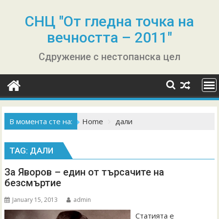
Skip
to
СНЦ "От гледна точка на
content
вечността – 2011"
Сдружение с нестопанска цел
В момента сте на:
Home
дали
TAG:
ДАЛИ
За Яворов – един от търсачите на
безсмъртие
January 15, 2013
admin
Статията е