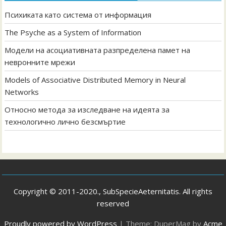
Психиката като система от информация
The Psyche as a System of Information
Модели на асоциативната разпределена памет на
невронните мрежи
Models of Associative Distributed Memory in Neural
Networks
Относно метода за изследване на идеята за
технологично лично безсмъртие
Copyright © 2011-2020., SubSpecieAeternitatis. All rights
reserved
Proudly powered by WordPress
|
Theme: DuperMag by
Acme