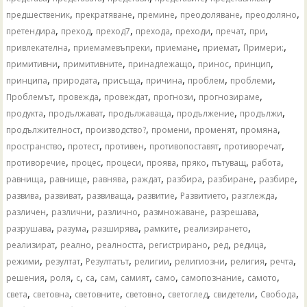
,
,
,
,
,
предшественик
прекратяване
премине
преодоляване
преодоляно
,
,
,
,
,
,
,
претендира
преход
преход7
прехода
преходи
пречат
при
,
,
,
,
,
привлекателна
приемамевъпреки
приемане
приемат
Примери:
,
,
,
,
,
примитивни
примитивните
принадлежащо
принос
принцип
,
,
,
,
,
,
принципа
природата
присъща
причина
проблем
проблеми
,
,
,
,
,
Проблемът
провежда
провеждат
прогнози
прогнозираме
,
,
,
,
,
продукта
продължават
продължаваща
продължение
продължи
,
,
,
,
,
продължителност
производство?
промени
променят
промяна
,
,
,
,
,
пространство
протест
противен
противопоставят
противоречат
,
,
,
,
,
,
,
противоречие
процес
процеси
проява
пряко
пътуващ
работа
,
,
,
,
,
,
,
равнища
равнище
равнява
раждат
разбира
разбиране
разбире
,
,
,
,
,
,
развива
развиват
развиваща
развитие
Развитието
разглежда
,
,
,
,
,
различен
различни
различно
размножаване
разрешава
,
,
,
,
,
разрушава
разума
разширява
рамките
реализирането
,
,
,
,
,
,
реализират
реално
реалността
регистрирано
ред
редица
,
,
,
,
,
,
,
режими
резултат
Резултатът
религии
религиозни
религия
речта
,
,
,
,
,
,
,
,
,
решения
роля
с
са
сам
самият
само
самопознание
самото
,
,
,
,
,
,
,
света
световна
световните
световно
светоглед
свидетели
Свобода