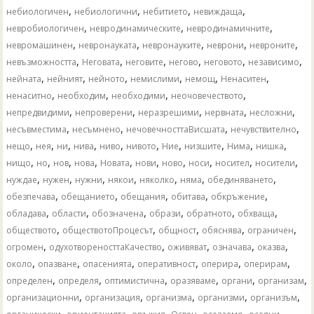
,
,
,
,
небиологичен
небиологични
небитието
невиждаща
,
,
,
невробиологичен
невродинамическите
невродинамичните
,
,
,
,
,
невромашинен
невронауката
невронауките
неврони
невроните
,
,
,
,
,
,
невъзможността
Неговата
неговите
негово
неговото
независимо
,
,
,
,
,
,
нейната
нейният
нейното
немислими
немощ
Ненаситен
,
,
,
,
ненаситно
необходим
необходими
неочовечеството
,
,
,
,
,
непредвидими
непроверени
неразрешими
нервната
несложни
,
,
,
,
несъвместима
несъмнено
нечовечносттаВисшата
нечувствително
,
,
,
,
,
,
,
,
,
,
нещо
нея
ни
нива
ниво
нивото
Ние
низшите
Нима
нишка
,
,
,
,
,
,
,
,
,
,
нищо
но
нов
нова
Новата
нови
ново
носи
носител
носители
,
,
,
,
,
,
,
нуждае
нужен
нужни
някои
няколко
няма
обединяването
,
,
,
,
,
обезпечава
обещанието
обещания
обитава
обкръжение
,
,
,
,
,
,
обладава
области
обозначена
образи
обратното
обхваща
,
,
,
,
,
обществото
обществотоПроцесът
общност
обяснява
ограничен
,
,
,
,
,
огромен
одухотвореносттаКачество
оживяват
означава
оказва
,
,
,
,
,
,
около
опазване
опасенията
оперативност
оперира
оперирам
,
,
,
,
,
,
определен
определя
оптимистична
оразяваме
органи
организам
,
,
,
,
,
организационни
организация
организма
организми
организъм
,
,
,
,
,
,