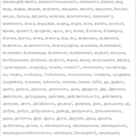
,
,
,
,
,
взаимодействията
взаимоотношението
вземането
вземат
вид
,
,
,
,
,
,
,
,
вида
видим
видове
видовете
виждаме
винаги
вирусите
Високо
,
,
,
,
,
,
висше
Висши
висшите
включва
включително
влияние13
,
,
,
,
,
,
,
,
влиянието
внася
внушават
водещ
водят
воля
волята
волята4
,
,
,
,
,
,
,
,
време
време19
вродени:
връх:
все
всеки
Вселена
Всемирна
,
,
,
,
,
,
,
,
Всички
всичко
всяка
всякога
във
въз
възможен
възможни
,
,
,
,
,
възможно
възможността
възнаградени
възниква
възникване
,
,
,
,
,
,
възникват
възникващи
възникнат
възприеман
възраст
външна
,
,
,
,
,
,
,
въображение
Въпреки
въпроси
върха
върху
вътрешните
вярата
,
,
,
,
,
,
гарантиране
генерира
гените
гените17
генотипите
генофонда
,
,
,
,
,
,
,
ги
гледна
глобална
Глобалната
гносеология
големите
градивни
,
,
,
,
,
,
,
,
градивния
граници
грешката
грешки
грижи
губят
да
дадено
,
,
,
,
,
,
,
,
далеч
далече
далечна
далечното
дали
двадесет
две
Двигател
,
,
,
,
,
двигателят
деградация
действие
действителността
действията
,
,
,
,
,
,
,
,
деление
десет
Детайлното
длъжна“
дневния
днес
Днешните
до
,
,
,
,
,
,
добре
добро
доброволна
доведе
доктрината
допълнението
,
,
,
,
,
,
,
,
дори
достигне
друг
друга
други
Другият
душа
душата
,
,
,
,
,
,
дълбочина
дължи
е
еволюционна
еволюционни
еволюционно
,
,
,
,
еволюционнобиологичен
еволюция
Еволюция16
еволюция9