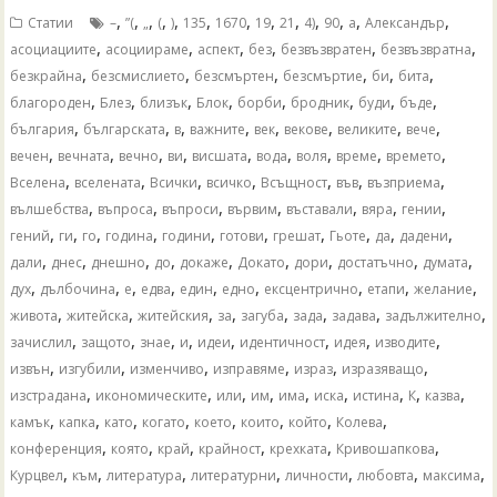
,
,
,
,
,
,
,
,
,
,
,
,
,
Статии
–
”(
„
(
)
135
1670
19
21
4)
90
а
Александър
,
,
,
,
,
,
асоциациите
асоциираме
аспект
без
безвъзвратен
безвъзвратна
,
,
,
,
,
,
безкрайна
безсмислието
безсмъртен
безсмъртие
би
бита
,
,
,
,
,
,
,
,
благороден
Блез
близък
Блок
борби
бродник
буди
бъде
,
,
,
,
,
,
,
,
българия
българската
в
важните
век
векове
великите
вече
,
,
,
,
,
,
,
,
,
вечен
вечната
вечно
ви
висшата
вода
воля
време
времето
,
,
,
,
,
,
,
Вселена
вселената
Всички
всичко
Всъщност
във
възприема
,
,
,
,
,
,
,
вълшебства
въпроса
въпроси
вървим
въставали
вяра
гении
,
,
,
,
,
,
,
,
,
,
гений
ги
го
година
години
готови
грешат
Гьоте
да
дадени
,
,
,
,
,
,
,
,
,
дали
днес
днешно
до
докаже
Докато
дори
достатъчно
думата
,
,
,
,
,
,
,
,
,
дух
дълбочина
е
едва
един
едно
ексцентрично
етапи
желание
,
,
,
,
,
,
,
,
живота
житейска
житейския
за
загуба
зада
задава
задължително
,
,
,
,
,
,
,
,
зачислил
защото
знае
и
идеи
идентичност
идея
изводите
,
,
,
,
,
,
извън
изгубили
изменчиво
изправяме
израз
изразяващо
,
,
,
,
,
,
,
,
,
изстрадана
икономическите
или
им
има
иска
истина
К
казва
,
,
,
,
,
,
,
,
камък
капка
като
когато
което
които
който
Колева
,
,
,
,
,
,
конференция
която
край
крайност
крехката
Кривошапкова
,
,
,
,
,
,
,
Курцвел
към
литература
литературни
личности
любовта
максима