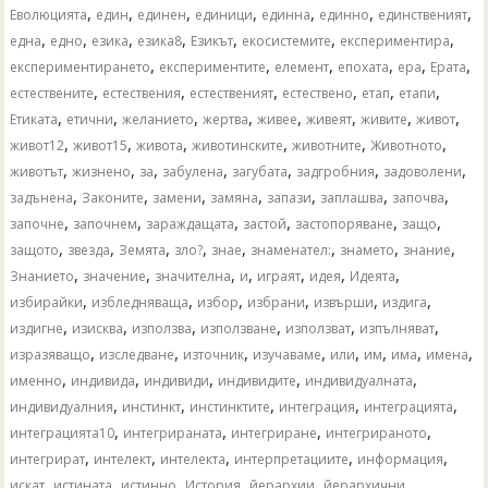
,
,
,
,
,
,
,
Еволюцията
един
единен
единици
единна
единно
единственият
,
,
,
,
,
,
,
една
едно
езика
езика8
Езикът
екосистемите
експериментира
,
,
,
,
,
,
експериментирането
експериментите
елемент
епохата
ера
Ерата
,
,
,
,
,
,
естествените
естествения
естественият
естествено
етап
етапи
,
,
,
,
,
,
,
,
Етиката
етични
желанието
жертва
живее
живеят
живите
живот
,
,
,
,
,
,
живот12
живот15
живота
животинските
животните
Животното
,
,
,
,
,
,
,
животът
жизнено
за
забулена
загубата
задгробния
задоволени
,
,
,
,
,
,
,
задънена
Законите
замени
замяна
запази
заплашва
започва
,
,
,
,
,
,
започне
започнем
зараждащата
застой
застопоряване
защо
,
,
,
,
,
,
,
,
защото
звезда
Земята
зло?
знае
знаменател:
знамето
знание
,
,
,
,
,
,
,
Знанието
значение
значителна
и
играят
идея
Идеята
,
,
,
,
,
,
избирайки
избледняваща
избор
избрани
извърши
издига
,
,
,
,
,
,
издигне
изисква
използва
използване
използват
изпълняват
,
,
,
,
,
,
,
,
изразяващо
изследване
източник
изучаваме
или
им
има
имена
,
,
,
,
,
именно
индивида
индивиди
индивидите
индивидуалната
,
,
,
,
,
индивидуалния
инстинкт
инстинктите
интеграция
интеграцията
,
,
,
,
интеграцията10
интегрираната
интегриране
интегрираното
,
,
,
,
,
интегрират
интелект
интелекта
интерпретациите
информация
,
,
,
,
,
,
искат
истината
истинно
История
йерархии
йерархични