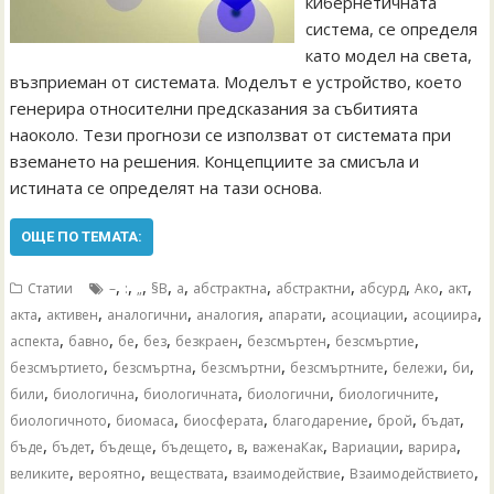
кибернетичната
система, се определя
като модел на света,
възприеман от системата. Моделът е устройство, което
генерира относителни предсказания за събитията
наоколо. Тези прогнози се използват от системата при
вземането на решения. Концепциите за смисъла и
истината се определят на тази основа.
ОЩЕ ПО ТЕМАТА:
,
,
,
,
,
,
,
,
,
,
Статии
–
:
„
§В
а
абстрактна
абстрактни
абсурд
Ако
акт
,
,
,
,
,
,
,
акта
активен
аналогични
аналогия
апарати
асоциации
асоциира
,
,
,
,
,
,
,
аспекта
бавно
бе
без
безкраен
безсмъртен
безсмъртие
,
,
,
,
,
,
безсмъртието
безсмъртна
безсмъртни
безсмъртните
бележи
би
,
,
,
,
,
били
биологична
биологичната
биологични
биологичните
,
,
,
,
,
,
биологичното
биомаса
биосферата
благодарение
брой
бъдат
,
,
,
,
,
,
,
,
бъде
бъдет
бъдеще
бъдещето
в
важенаКак
Вариации
варира
,
,
,
,
,
великите
вероятно
веществата
взаимодействие
Взаимодействието