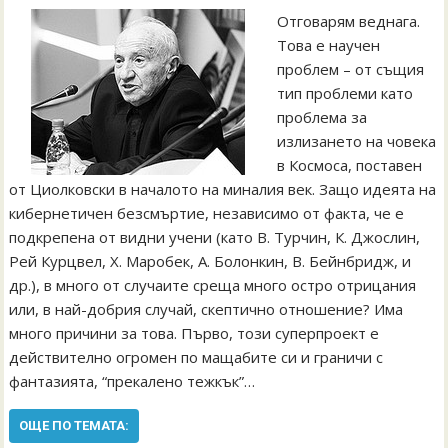
Отговарям веднага.
Това е научен
проблем – от същия
тип проблеми като
проблема за
излизането на човека
в Космоса, поставен
от Циолковски в началото на миналия век. Защо идеята на
кибернетичен безсмъртие, независимо от факта, че е
подкрепена от видни учени (като В. Турчин, К. Джослин,
Рей Курцвел, Х. Mаробек, А. Болонкин, В. Бейнбридж, и
др.), в много от случаите среща много остро отрицания
или, в най-добрия случай, скептично отношение? Има
много причини за това. Първо, този суперпроект е
действително огромен по мащабите си и граничи с
фантазията, “прекалено тежкък”…
ОЩЕ ПО ТЕМАТА: