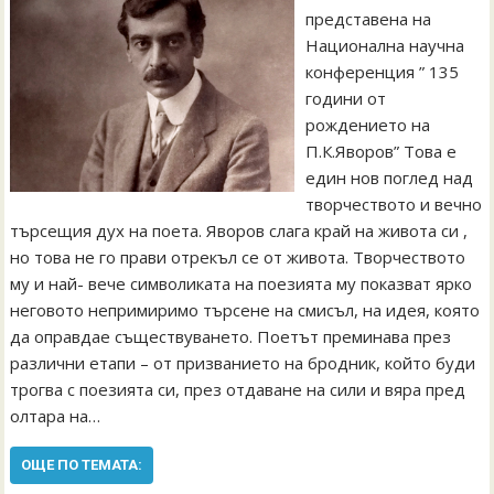
представена на
Национална научна
конференция ” 135
години от
рождението на
П.К.Яворов” Това е
един нов поглед над
творчеството и вечно
търсещия дух на поета. Яворов слага край на живота си ,
но това не го прави отрекъл се от живота. Творчеството
му и най- вече символиката на поезията му показват ярко
неговото непримиримо търсене на смисъл, на идея, която
да оправдае съществуването. Поетът преминава през
различни етапи – от призванието на бродник, който буди
трогва с поезията си, през отдаване на сили и вяра пред
олтара на…
ОЩЕ ПО ТЕМАТА: