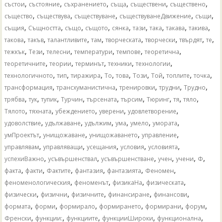
,
,
,
,
,
,
състои
състояние
съхранението
съща
съществени
съществено
,
,
,
,
,
същество
съществува
съществуване
съществуванеДвижение
същи
,
,
,
,
,
,
,
,
,
същия
Същността
също
същото
сянка
тази
така
такава
такива
,
,
,
,
,
,
,
,
такова
такъв
талантливите
там
творческата
творчески
твърдят
те
,
,
,
,
,
,
тежкък
Тези
телесни
температури
темпове
теоретична
,
,
,
,
,
теоретичните
теории
терминът
техники
технологии
,
,
,
,
,
,
,
,
,
технологичното
тип
тиражира
То
това
Този
Той
топлите
точка
,
,
,
,
,
трансформация
трансхуманистична
тренировки
трудни
Трудно
,
,
,
,
,
,
,
,
,
трябва
тук
тупик
Турчин
търсената
търсим
Тюринг
тя
тяло
,
,
,
,
,
Тялото
тяхната
убеждението
уверени
удовлетворение
,
,
,
,
,
,
удоволствие
удължаване
удължим
ума
умело
умората
,
,
,
,
умПроектът
унищожаване
унищожаването
управление
,
,
,
,
,
управлявам
управляващи
усещания
условия
условията
,
,
,
,
,
,
успехиВажно
усъвършенствал
усъвършенстване
учен
учени
Ф
,
,
,
,
,
,
факта
факти
Фактите
фантазия
фантазията
Феномен
,
,
,
,
феноменологическия
феноменът
физикаНа
физическата
,
,
,
,
,
физически
физични
физичните
финансиране
финансови
,
,
,
,
,
,
формата
форми
формирало
формирането
формирани
форум
,
,
,
,
,
Френски
функции:
функциите
функцииШироки
функционална