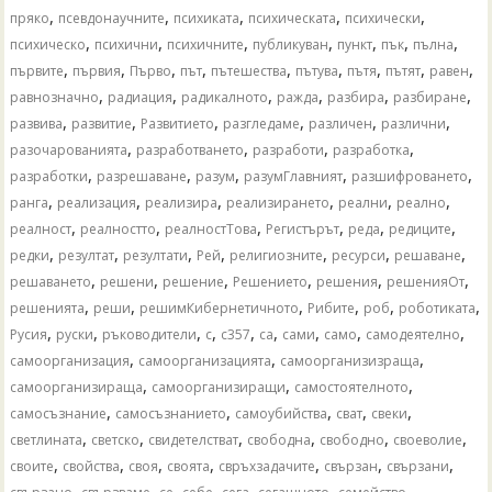
,
,
,
,
,
пряко
псевдонаучните
психиката
психическата
психически
,
,
,
,
,
,
,
психическо
психични
психичните
публикуван
пункт
пък
пълна
,
,
,
,
,
,
,
,
,
първите
първия
Първо
път
пътешества
пътува
пътя
пътят
равен
,
,
,
,
,
,
равнозначно
радиация
радикалното
ражда
разбира
разбиране
,
,
,
,
,
,
развива
развитие
Развитието
разгледаме
различен
различни
,
,
,
,
разочарованията
разработването
разработи
разработка
,
,
,
,
,
разработки
разрешаване
разум
разумГлавният
разшифроването
,
,
,
,
,
,
ранга
реализация
реализира
реализирането
реални
реално
,
,
,
,
,
,
реалност
реалностто
реалностТова
Регистърът
реда
редиците
,
,
,
,
,
,
,
редки
резултат
резултати
Рей
религиозните
ресурси
решаване
,
,
,
,
,
,
решаването
решени
решение
Решението
решения
решенияОт
,
,
,
,
,
,
решенията
реши
решимКибернетичното
Рибите
роб
роботиката
,
,
,
,
,
,
,
,
,
Русия
руски
ръководители
с
с357
са
сами
само
самодеятелно
,
,
,
самоорганизация
самоорганизацията
самоорганизизраща
,
,
,
самоорганизираща
самоорганизиращи
самостоятелното
,
,
,
,
,
самосъзнание
самосъзнанието
самоубийства
сват
свеки
,
,
,
,
,
,
светлината
светско
свидетелстват
свободна
свободно
своеволие
,
,
,
,
,
,
,
своите
свойства
своя
своята
свръхзадачите
свързан
свързани
,
,
,
,
,
,
,