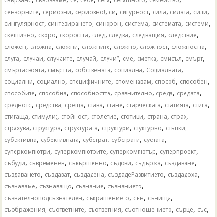
свързано
свързваме
се
себе
сега
сегашното
семейство
,
,
,
,
,
,
,
,
сензорните
сериозни
сериозно!
си
сигурност
сила
силата
сили
,
,
,
,
,
,
сингулярност
синтезирането
синхрон
система
системата
системи
,
,
,
,
,
,
,
скептично
скоро
скоростта
след
следва
следващия
следствие
,
,
,
,
,
,
,
сложен
сложна
сложни
сложните
сложно
сложност
сложността
,
,
,
,
,
,
,
,
,
слуга
случаи
случаите
случай
случи”
сме
сметка
смисъл
смърт
,
,
,
,
,
смъртасвоята
смъртта
собствената
социална
Социалната
,
,
,
,
,
,
социални
социално
специфичните
споменавам
способ
способен
,
,
,
,
,
,
способите
способна
способността
сравнително
среда
средата
,
,
,
,
,
,
,
,
средното
средства
среща
става
стане
старческата
статията
стига
,
,
,
,
,
,
,
стигаща
стимули;
стойност
столетие
стотици
страна
страх
,
,
,
,
,
,
страхува
структура
структурата
структури
стуктурно
стъпки
,
,
,
,
,
субективна
субективната
субстрат
субстрати
суетата
,
,
,
,
суперкомпютри
суперкомпютрите
суперкомпютър
суперпроект
,
,
,
,
,
,
събуди
съвременен
съвършенно
съдови
съдържа
създаване
,
,
,
,
,
създаването
създават
създадена
създадеРазвитието
създадоха
,
,
,
,
съзнаваме
съзнаващо
съзнание
съзнанието
,
,
,
,
съзнателноподсъзнателен
съкращението
сън
сънища
,
,
,
,
,
,
съображения
съответните
съответния
съотношението
сърце
със