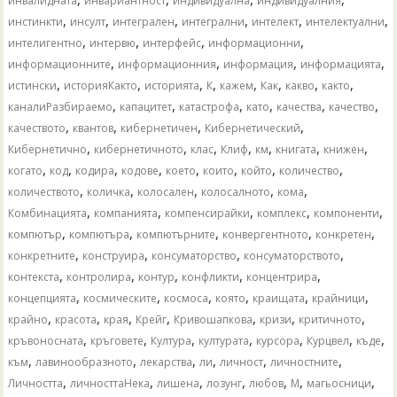
инвалидната
инвариантност
индивидуална
индивидуалния
,
,
,
,
,
,
инстинкти
инсулт
интегрален
интегрални
интелект
интелектуални
,
,
,
,
интелигентно
интервю
интерфейс
информационни
,
,
,
,
информационните
информационния
информация
информацията
,
,
,
,
,
,
,
,
истински
историяКакто
историята
К
кажем
Как
какво
както
,
,
,
,
,
,
каналиРазбираемо
капацитет
катастрофа
като
качества
качество
,
,
,
,
качеството
квантов
кибернетичен
Кибернетический
,
,
,
,
,
,
,
Кибернетично
кибернетичното
клас
Клиф
км
книгата
книжен
,
,
,
,
,
,
,
,
когато
код
кодира
кодове
което
които
който
количество
,
,
,
,
,
количеството
количка
колосален
колосалното
кома
,
,
,
,
,
Комбинацията
компанията
компенсирайки
комплекс
компоненти
,
,
,
,
,
компютър
компютъра
компютърните
конвергентното
конкретен
,
,
,
,
конкретните
конструира
консуматорство
консуматорството
,
,
,
,
,
контекста
контролира
контур
конфликти
концентрира
,
,
,
,
,
,
концепцията
космическите
космоса
която
краищата
крайници
,
,
,
,
,
,
,
крайно
красота
края
Крейг
Кривошапкова
кризи
критичното
,
,
,
,
,
,
,
кръвоносната
кръговете
Култура
културата
курсора
Курцвел
къде
,
,
,
,
,
,
към
лавинообразното
лекарства
ли
личност
личностните
,
,
,
,
,
,
,
Личността
личносттаНека
лишена
лозунг
любов
М
магьосници