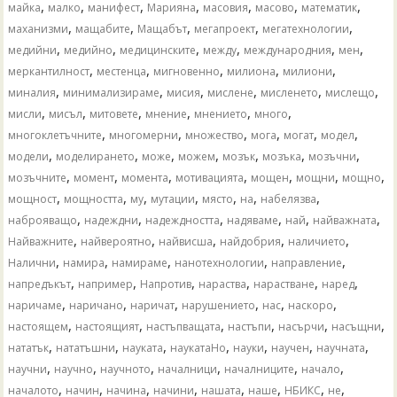
,
,
,
,
,
,
,
майка
малко
манифест
Марияна
масовия
масово
математик
,
,
,
,
,
маханизми
мащабите
Мащабът
мегапроект
мегатехнологии
,
,
,
,
,
,
медийни
медийно
медицинските
между
международния
мен
,
,
,
,
,
меркантилност
местенца
мигновенно
милиона
милиони
,
,
,
,
,
,
миналия
минимализираме
мисия
мислене
мисленето
мислещо
,
,
,
,
,
,
мисли
мисъл
митовете
мнение
мнението
много
,
,
,
,
,
,
многоклетъчните
многомерни
множество
мога
могат
модел
,
,
,
,
,
,
,
модели
моделирането
може
можем
мозък
мозъка
мозъчни
,
,
,
,
,
,
,
мозъчните
момент
момента
мотивацията
мощен
мощни
мощно
,
,
,
,
,
,
,
мощност
мощността
му
мутации
място
на
набелязва
,
,
,
,
,
,
наброяващо
надеждни
надеждността
надяваме
най
найважната
,
,
,
,
,
Найважните
найвероятно
найвисша
найдобрия
наличието
,
,
,
,
,
Налични
намира
намираме
нанотехнологии
направление
,
,
,
,
,
,
напредъкът
например
Напротив
нараства
нарастване
наред
,
,
,
,
,
,
наричаме
наричано
наричат
нарушението
нас
наскоро
,
,
,
,
,
,
настоящем
настоящият
настъпващата
настъпи
насърчи
насъщни
,
,
,
,
,
,
,
нататък
нататъшни
науката
наукатаНо
науки
научен
научната
,
,
,
,
,
,
научни
научно
научното
началници
началниците
начало
,
,
,
,
,
,
,
,
началото
начин
начина
начини
нашата
наше
НБИКС
не