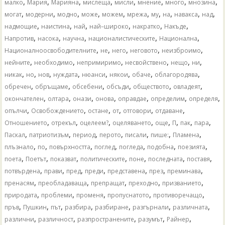
,
,
,
,
,
,
,
,
малко
Мария
Марияна
мислеща
мисли
мнение
много
мнозина
,
,
,
,
,
,
,
,
,
,
могат
модерни
модно
може
можем
мрежа
му
на
навакса
над
,
,
,
,
,
,
надмощие
наистина
най
най–широко
накратко
Накъде
,
,
,
,
,
Напротив
насока
научна
националистическите
Национална
,
,
,
,
,
Националноосвободителните
не
него
неговото
неизброимо
,
,
,
,
,
,
нейните
необходимо
непримиримо
несвойствено
нещо
ни
,
,
,
,
,
,
,
,
никак
но
нов
нуждата
нюанси
някои
обаче
облагородява
,
,
,
,
,
,
обречен
обръщаме
обсебени
обсъди
обществото
овладеят
,
,
,
,
,
,
,
окончателен
олтара
онази
онова
оправдае
определим
определя
,
,
,
,
,
,
опълчи
Освобождението
остане
от
отговори
отдаване
,
,
,
,
,
,
,
,
Отношението
отрекъл
оцелеем?
оцеляването
още
П
пак
пара
,
,
,
,
,
,
,
Паскал
патриотизъм
период
перото
писали
пише:
Пламена
,
,
,
,
,
,
,
плъзнало
по
повърхността
поглед
погледа
подобна
поезията
,
,
,
,
,
,
,
поета
Поетът
показват
политическите
поне
последната
поставя
,
,
,
,
,
,
,
потвърдена
прави
пред
преди
представена
през
преминава
,
,
,
,
,
пренасям
преобладаваща
препращат
преходно
призванието
,
,
,
,
,
природата
проблеми
променя
пропуснатото
противоречащо
,
,
,
,
,
,
,
пръв
Пушкин
път
разбира
разбиране
разгърнали
различната
,
,
,
,
,
различни
различност
разпространените
разумът
Райнер