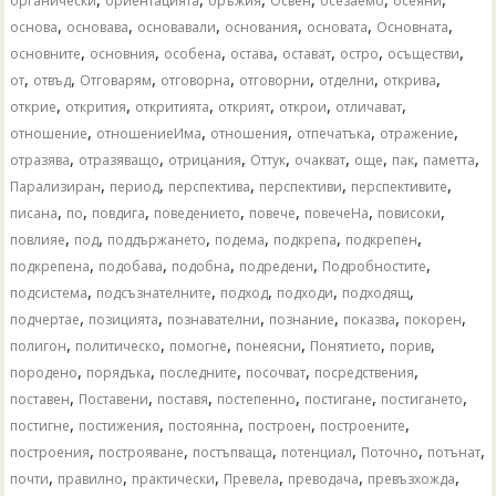
органически
ориентацията
оръжия
Освен
осезаемо
осеяни
,
,
,
,
,
,
основа
основава
основавали
основания
основата
Основната
,
,
,
,
,
,
,
основните
основния
особена
остава
остават
остро
осъществи
,
,
,
,
,
,
,
от
отвъд
Отговарям
отговорна
отговорни
отделни
открива
,
,
,
,
,
,
открие
открития
откритията
открият
открои
отличават
,
,
,
,
,
отношение
отношениеИма
отношения
отпечатъка
отражение
,
,
,
,
,
,
,
,
отразява
отразяващо
отрицания
Оттук
очакват
още
пак
паметта
,
,
,
,
,
Парализиран
период
перспектива
перспективи
перспективите
,
,
,
,
,
,
,
писана
по
повдига
поведението
повече
повечеНа
повисоки
,
,
,
,
,
,
повлияе
под
поддържането
подема
подкрепа
подкрепен
,
,
,
,
,
подкрепена
подобава
подобна
подредени
Подробностите
,
,
,
,
,
подсистема
подсъзнателните
подход
подходи
подходящ
,
,
,
,
,
,
подчертае
позицията
познавателни
познание
показва
покорен
,
,
,
,
,
,
полигон
политическо
помогне
понеясни
Понятието
порив
,
,
,
,
,
породено
порядъка
последните
посочват
посредствения
,
,
,
,
,
,
поставен
Поставени
поставя
постепенно
постигане
постигането
,
,
,
,
,
постигне
постижения
постоянна
построен
построените
,
,
,
,
,
,
построения
построяване
постъпваща
потенциал
Поточно
потънат
,
,
,
,
,
,
почти
правилно
практически
Превела
преводача
превъзхожда