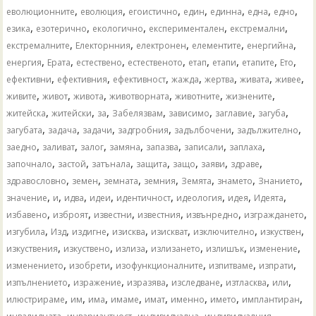
,
,
,
,
,
,
,
еволюционните
еволюция
егоистично
един
единна
една
едно
,
,
,
,
,
езика
езотерично
екологично
експериментален
екстремални
,
,
,
,
,
екстремалните
Електорнния
електронен
елементите
енергийна
,
,
,
,
,
,
,
,
енергия
Ерата
естествено
естественото
етап
етапи
етапите
Ето
,
,
,
,
,
,
,
ефективни
ефективния
ефективност
жажда
жертва
живата
живее
,
,
,
,
,
,
живите
живот
живота
животворната
животните
жизнените
,
,
,
,
,
,
,
житейска
житейски
за
Забелязвам
зависимо
заглавие
загуба
,
,
,
,
,
,
загубата
задача
задачи
задгробния
задълбочени
задължително
,
,
,
,
,
,
,
заедно
заливат
залог
замяна
запазва
записали
заплаха
,
,
,
,
,
,
,
започнало
застой
затънала
защита
защо
заяви
здраве
,
,
,
,
,
,
,
здравословно
земен
земната
земния
Земята
знамето
Знанието
,
,
,
,
,
,
,
,
значение
и
идва
идеи
идентичност
идеология
идея
Идеята
,
,
,
,
,
,
избавено
изброят
известни
известния
извънредно
изграждането
,
,
,
,
,
,
,
изгубила
Изд
издигне
изисква
изискват
изключително
изкуствен
,
,
,
,
,
,
изкуствения
изкуствено
излиза
излизането
излишък
изменение
,
,
,
,
,
изменението
изобрети
изофункционалните
изпитваме
изпрати
,
,
,
,
,
,
изпълнението
изражение
изразява
изследване
изтласква
или
,
,
,
,
,
,
,
,
илюстрираме
им
има
имаме
имат
именно
името
имплантиран
,
,
,
,