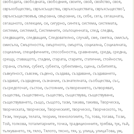
,
,
,
,
,
,
,
свободата
свободната
свободния
своите
свой
свойство
своя
,
,
,
,
свръхобщество
свръхсъщества
свръхсъществата
свръхсъщество?
,
,
,
,
,
,
,
свръхсъществовъв
свързана
свързани
се
себе
сега
сегашната
,
,
,
,
,
,
,
сегашното
селекции
си
сигурно
синтез
система
системата
,
,
,
,
,
,
системи
системи3
Системните
скъпоценната
след
следва
,
,
,
,
,
,
,
следващите
следващия
Следователно
случай
сме
сметка
смисъл
,
,
,
,
,
,
смисъла
Смъртността
смъртното
смъртта
социална
Социалната
,
,
,
,
,
,
социални
специфичните
способността
сравнение
среда
средна
,
,
,
,
,
,
,
срещу
ставащото
стадии
старата
старите
статични
стойности
,
,
,
,
,
,
,
страна
стъпки
субект
субекта
субективно
сцена
събитията
,
,
,
,
,
,
съвкупност
съвсем
съдено
създава
създаване
създаването
,
,
,
,
,
,
създават
създадени
съзнание
съзнателната
съобщества
със
,
,
,
,
,
съсредоточат
състои
състояние
сътворението
сътворяват
,
,
,
,
,
същества
съществено
същество
съществува
съществуване
,
,
,
,
,
,
,
съществуването
също
същото
тази
такава
такива
Творческа
,
,
,
,
,
,
творческата
творчески
Творческият
творческо
Творческото
те
,
,
,
,
,
,
,
,
,
Тези
текущи
телата
теории
технологиите
То
това
тогава
Този
,
,
,
,
,
,
,
,
Той
толкова
тоталитарните
точка
традиционните
трябва
тук
тъй
,
,
,
,
,
,
,
,
,
,
тълкуването
тя
тяло
Тялото
тясно
тях
у
улица
улицаТова
ум