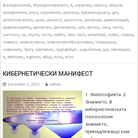
,
,
,
,
,
,
функционални
Функционирането
Х
характер
хареса
хвърля
,
,
,
,
,
,
хилядолетия
хора
хоризонти
хранене
хуманитарната
цел
,
,
,
,
,
,
целеполагането
цели
ценност
ценности
центрове
цивилизация
,
,
,
,
,
,
,
цивилизацията
цикличен
Циолковски
цял
цялата
чака
части
,
,
,
,
,
,
,
,
,
,
частност
че
черти
често
чийто
чип
чист
читателю!
човек
човека
,
,
,
,
човекът
човечеството
човечествотоБезусловно
Човешката
,
,
,
,
,
,
,
човешкия
Чрез
чувствено
чудодейци”
шарлатани
ще
эволюции
,
,
,
,
,
я
явления;
ядрени
яйца
ясна
ясно
КИБЕРНЕТИЧЕСКИ МАНИФЕСТ
December 2, 2012
admin
1. Философията. 2.
Знанието. В
кибернетическата
гносеология
знанието,
принадлежащо към