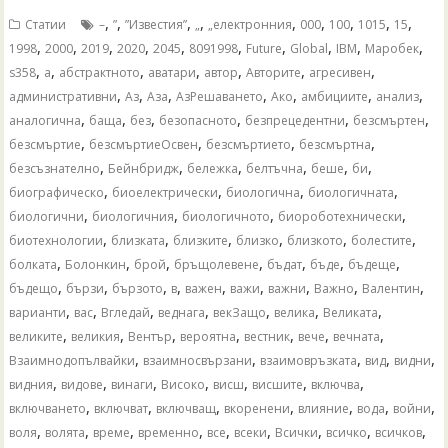
,
,
,
,
,
,
,
,
,
Статии
–
”
”Известия”
„
„електронния
000
100
1015
15
,
,
,
,
,
,
,
,
,
,
1998
2000
2019
2020
2045
8091998
Future
Global
IBM
Mаробек
,
,
,
,
,
,
,
s358
а
абстрактното
аватари
автор
Авторите
агресивен
,
,
,
,
,
,
,
административни
Аз
Аза
АзРешаването
Ако
амбициите
анализ
,
,
,
,
,
,
аналогична
баща
без
безопасното
безпрецедентни
безсмъртен
,
,
,
,
безсмъртие
безсмъртиеОсвен
безсмъртието
безсмъртна
,
,
,
,
,
,
безсъзнателно
Бейнбридж
бележка
белтъчна
беше
би
,
,
,
,
биографическо
биоелектрически
биологична
биологичната
,
,
,
,
биологични
биологичния
биологичното
биороботехнически
,
,
,
,
,
,
биотехнологии
близката
близките
близко
близкото
болестите
,
,
,
,
,
,
,
болката
Болонкин
брой
бръщолевене
бъдат
бъде
бъдеще
,
,
,
,
,
,
,
,
,
бъдещо
бързи
бързото
в
важен
важи
важни
Важно
Валентин
,
,
,
,
,
,
,
варианти
вас
Вгледай
веднага
векЗащо
велика
Великата
,
,
,
,
,
,
,
великите
великия
Вентър
вероятна
вестник
вече
вечната
,
,
,
,
,
Взаимнодопълвайки
взаимносвързани
взаимовръзката
вид
видни
,
,
,
,
,
,
,
видния
видове
винаги
Високо
висш
висшите
включва
,
,
,
,
,
,
,
включването
включват
включващ
вкоренени
влияние
вода
войни
,
,
,
,
,
,
,
,
,
воля
волята
време
временно
все
всеки
Всички
всичко
всичков