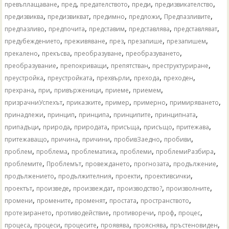
,
,
,
,
,
превъплащаване
пред
предателството
преди
предизвикателство
,
,
,
,
,
предизвиква
предизвикват
предимно
предложи
Предпазливите
,
,
,
,
,
предпазливо
предпочита
представим
представлява
представляват
,
,
,
,
,
предубеждението
преживяване
през
презапише
презапишем
,
,
,
,
прекалено
прекъсва
преобразуване
преобразуването
,
,
,
,
преобразувание
препокриващи
препятстван
преструктуриране
,
,
,
,
,
преустройка
преустройката
прехвърли
прехода
преходен
,
,
,
,
,
прехрана
при
привърженици
приеме
приемем
,
,
,
,
,
призрачниУспехът
приказките
пример
примерно
примиряването
,
,
,
,
,
принадлежи
принцип
принципа
принципите
принципната
,
,
,
,
,
,
припадъци
природа
природата
присъща
присъщо
притежава
,
,
,
,
,
притежаващо
причина
причини
пробивЗаедно
пробиви
,
,
,
,
,
проблем
проблема
проблематика
проблеми
проблемиРазбира
,
,
,
,
,
проблемите
Проблемът
провеждането
прогнозата
продължение
,
,
,
,
продължението
продължителния
проекти
проективсички
,
,
,
,
,
проектът
произведе
произвеждат
производство?
произволните
,
,
,
,
,
промени
промените
променят
простата
пространството
,
,
,
,
,
протезирането
противодействие
противоречи
проф
процес
,
,
,
,
,
,
процеса
процеси
процесите
проявява
прояснява
пръстеновиден