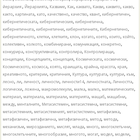
,
,
,
,
,
,
,
,
йерархия:
Йерархията
Казваме
Как
каквато
Какви
каквито
какво
,
,
,
,
,
,
,
както
картината
като
качествено
качество
квант
кибернетичен
,
,
,
кибернетическата
кибернетическия
кибернетична
,
,
,
,
кибернетичната
кибернетични
кибернетичните
Кибернетично
,
,
,
,
,
,
,
,
кибернетичното
клетки
клетките
клон
когато
което
които
който
,
,
,
,
,
колективен
колкото
комбинирани
комуникация
конкретно
,
,
,
,
конкурира
конструктивната
контролира
Контролиращи
,
,
,
,
,
концепции
Концепциите
концепция
Космическата
космически
,
,
,
,
,
,
,
Космическото
космоса
която
краищата
крайна
красота
края
,
,
,
,
,
,
,
креативното
критерии
критичния
Култура
културата
култури
към
,
,
,
,
,
,
,
лесно
ли
личност
личности
личности14
личностната
Личността
,
,
,
,
,
,
логически
ложена
макромолекули
малка
малко
математическите
,
,
,
,
,
,
материал
материала
материали
материята
мащаб
мащабни
,
,
,
,
,
между
менталните
Метасистемен
метасистемна
метасистемни
,
,
,
,
метасистемния
метасистемният
метастистемен
метафизика
,
,
,
,
,
метафизичен
метафизична
метафизичната
метод
метода
,
,
,
,
,
,
механизъм
мирозданието
мислят
млада
много
многоклетъчни
,
,
,
,
,
,
многоклетъчните
многообразие
многото
могат
модел
модели