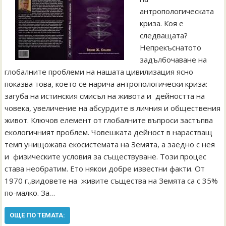
антропологическата
криза. Коя е
следващата?
Непрекъснатото
задълбочаване на
глобалните проблеми на нашата цивилизация ясно
показва това, което се нарича антропологически криза:
загуба на истинския смисъл на живота и дейността на
човека, увеличение на абсурдите в личния и обществения
живот. Ключов елемент от глобалните въпроси застъпва
екологичният проблем. Човешката дейност в нарастващ
темп унищожава екосистемата на Земята, а заедно с нея
и физическите условия за съществуване. Този процес
става необратим. Ето някои добре известни факти. От
1970 г.,видовете на живите същества на Земята са с 35%
по-малко. За…
ОЩЕ ПО ТЕМАТА: