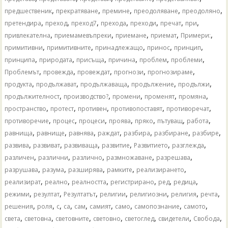
,
,
,
,
,
предшественик
прекратяване
премине
преодоляване
преодоляно
,
,
,
,
,
,
,
претендира
преход
преход7
прехода
преходи
пречат
при
,
,
,
,
,
привлекателна
приемамевъпреки
приемане
приемат
Примери:
,
,
,
,
,
примитивни
примитивните
принадлежащо
принос
принцип
,
,
,
,
,
,
принципа
природата
присъща
причина
проблем
проблеми
,
,
,
,
,
Проблемът
провежда
провеждат
прогнози
прогнозираме
,
,
,
,
,
продукта
продължават
продължаваща
продължение
продължи
,
,
,
,
,
продължителност
производство?
промени
променят
промяна
,
,
,
,
,
пространство
протест
противен
противопоставят
противоречат
,
,
,
,
,
,
,
противоречие
процес
процеси
проява
пряко
пътуващ
работа
,
,
,
,
,
,
,
равнища
равнище
равнява
раждат
разбира
разбиране
разбире
,
,
,
,
,
,
развива
развиват
развиваща
развитие
Развитието
разглежда
,
,
,
,
,
различен
различни
различно
размножаване
разрешава
,
,
,
,
,
разрушава
разума
разширява
рамките
реализирането
,
,
,
,
,
,
реализират
реално
реалността
регистрирано
ред
редица
,
,
,
,
,
,
,
режими
резултат
Резултатът
религии
религиозни
религия
речта
,
,
,
,
,
,
,
,
,
решения
роля
с
са
сам
самият
само
самопознание
самото
,
,
,
,
,
,
,
света
световна
световните
световно
светоглед
свидетели
Свобода