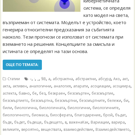
кибернетичната
система, се определя
като модел на света,
възприеман от системата. Моделът е устройство, което
генерира относителни предсказания за събитията
наоколо. Тези прогнози се използват от системата при
вземането на решения. Концепциите за смисъла и
истината се определят на тази основа.
ОЩЕ ПО ТЕМАТА:
,
,
,
,
,
,
,
,
,
,
Статии
–
:
„
§В
а
абстрактна
абстрактни
абсурд
Ако
акт
,
,
,
,
,
,
,
акта
активен
аналогични
аналогия
апарати
асоциации
асоциира
,
,
,
,
,
,
,
аспекта
бавно
бе
без
безкраен
безсмъртен
безсмъртие
,
,
,
,
,
,
безсмъртието
безсмъртна
безсмъртни
безсмъртните
бележи
би
,
,
,
,
,
били
биологична
биологичната
биологични
биологичните
,
,
,
,
,
,
биологичното
биомаса
биосферата
благодарение
брой
бъдат
,
,
,
,
,
,
,
,
бъде
бъдет
бъдеще
бъдещето
в
важенаКак
Вариации
варира
,
,
,
,
,
великите
вероятно
веществата
взаимодействие
Взаимодействието