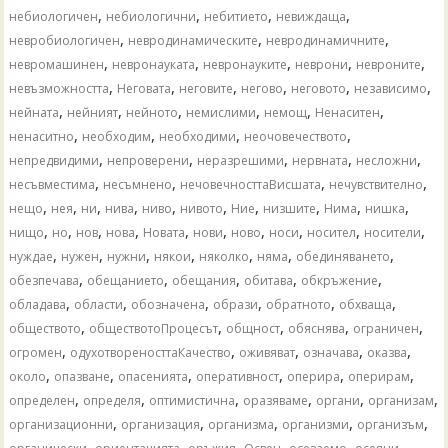
,
,
,
,
небиологичен
небиологични
небитието
невиждаща
,
,
,
невробиологичен
невродинамическите
невродинамичните
,
,
,
,
,
невромашинен
невронауката
невронауките
неврони
невроните
,
,
,
,
,
,
невъзможността
Неговата
неговите
негово
неговото
независимо
,
,
,
,
,
,
нейната
нейният
нейното
немислими
немощ
Ненаситен
,
,
,
,
ненаситно
необходим
необходими
неочовечеството
,
,
,
,
,
непредвидими
непроверени
неразрешими
нервната
несложни
,
,
,
,
несъвместима
несъмнено
нечовечносттаВисшата
нечувствително
,
,
,
,
,
,
,
,
,
,
нещо
нея
ни
нива
ниво
нивото
Ние
низшите
Нима
нишка
,
,
,
,
,
,
,
,
,
,
нищо
но
нов
нова
Новата
нови
ново
носи
носител
носители
,
,
,
,
,
,
,
нуждае
нужен
нужни
някои
няколко
няма
обединяването
,
,
,
,
,
обезпечава
обещанието
обещания
обитава
обкръжение
,
,
,
,
,
,
обладава
области
обозначена
образи
обратното
обхваща
,
,
,
,
,
обществото
обществотоПроцесът
общност
обяснява
ограничен
,
,
,
,
,
огромен
одухотвореносттаКачество
оживяват
означава
оказва
,
,
,
,
,
,
около
опазване
опасенията
оперативност
оперира
оперирам
,
,
,
,
,
,
определен
определя
оптимистична
оразяваме
органи
организам
,
,
,
,
,
организационни
организация
организма
организми
организъм
,
,
,
,
,
,