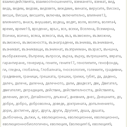
,
,
,
,
,
взаимодействията
взаимоотношението
вземането
вземат
вид
,
,
,
,
,
,
,
,
вида
видим
видове
видовете
виждаме
винаги
вирусите
Високо
,
,
,
,
,
,
висше
Висши
висшите
включва
включително
влияние13
,
,
,
,
,
,
,
,
влиянието
внася
внушават
водещ
водят
воля
волята
волята4
,
,
,
,
,
,
,
,
време
време19
вродени:
връх:
все
всеки
Вселена
Всемирна
,
,
,
,
,
,
,
,
Всички
всичко
всяка
всякога
във
въз
възможен
възможни
,
,
,
,
,
възможно
възможността
възнаградени
възниква
възникване
,
,
,
,
,
,
възникват
възникващи
възникнат
възприеман
възраст
външна
,
,
,
,
,
,
,
въображение
Въпреки
въпроси
върха
върху
вътрешните
вярата
,
,
,
,
,
,
гарантиране
генерира
гените
гените17
генотипите
генофонда
,
,
,
,
,
,
,
ги
гледна
глобална
Глобалната
гносеология
големите
градивни
,
,
,
,
,
,
,
,
градивния
граници
грешката
грешки
грижи
губят
да
дадено
,
,
,
,
,
,
,
,
далеч
далече
далечна
далечното
дали
двадесет
две
Двигател
,
,
,
,
,
двигателят
деградация
действие
действителността
действията
,
,
,
,
,
,
,
,
деление
десет
Детайлното
длъжна“
дневния
днес
Днешните
до
,
,
,
,
,
,
добре
добро
доброволна
доведе
доктрината
допълнението
,
,
,
,
,
,
,
,
дори
достигне
друг
друга
други
Другият
душа
душата
,
,
,
,
,
,
дълбочина
дължи
е
еволюционна
еволюционни
еволюционно
,
,
,
,
еволюционнобиологичен
еволюция
Еволюция16
еволюция9