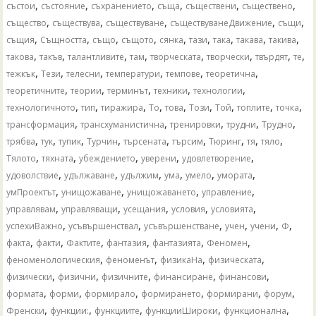
,
,
,
,
,
,
състои
състояние
съхранението
съща
съществени
съществено
,
,
,
,
,
същество
съществува
съществуване
съществуванеДвижение
същи
,
,
,
,
,
,
,
,
,
същия
Същността
също
същото
сянка
тази
така
такава
такива
,
,
,
,
,
,
,
,
такова
такъв
талантливите
там
творческата
творчески
твърдят
те
,
,
,
,
,
,
тежкък
Тези
телесни
температури
темпове
теоретична
,
,
,
,
,
теоретичните
теории
терминът
техники
технологии
,
,
,
,
,
,
,
,
,
технологичното
тип
тиражира
То
това
Този
Той
топлите
точка
,
,
,
,
,
трансформация
трансхуманистична
тренировки
трудни
Трудно
,
,
,
,
,
,
,
,
,
трябва
тук
тупик
Турчин
търсената
търсим
Тюринг
тя
тяло
,
,
,
,
,
Тялото
тяхната
убеждението
уверени
удовлетворение
,
,
,
,
,
,
удоволствие
удължаване
удължим
ума
умело
умората
,
,
,
,
умПроектът
унищожаване
унищожаването
управление
,
,
,
,
,
управлявам
управляващи
усещания
условия
условията
,
,
,
,
,
,
успехиВажно
усъвършенствал
усъвършенстване
учен
учени
Ф
,
,
,
,
,
,
факта
факти
Фактите
фантазия
фантазията
Феномен
,
,
,
,
феноменологическия
феноменът
физикаНа
физическата
,
,
,
,
,
физически
физични
физичните
финансиране
финансови
,
,
,
,
,
,
формата
форми
формирало
формирането
формирани
форум
,
,
,
,
,
Френски
функции:
функциите
функцииШироки
функционална