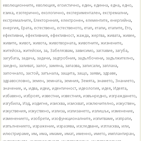
,
,
,
,
,
,
,
еволюционните
еволюция
егоистично
един
единна
една
едно
,
,
,
,
,
езика
езотерично
екологично
експериментален
екстремални
,
,
,
,
,
екстремалните
Електорнния
електронен
елементите
енергийна
,
,
,
,
,
,
,
,
енергия
Ерата
естествено
естественото
етап
етапи
етапите
Ето
,
,
,
,
,
,
,
ефективни
ефективния
ефективност
жажда
жертва
живата
живее
,
,
,
,
,
,
живите
живот
живота
животворната
животните
жизнените
,
,
,
,
,
,
,
житейска
житейски
за
Забелязвам
зависимо
заглавие
загуба
,
,
,
,
,
,
загубата
задача
задачи
задгробния
задълбочени
задължително
,
,
,
,
,
,
,
заедно
заливат
залог
замяна
запазва
записали
заплаха
,
,
,
,
,
,
,
започнало
застой
затънала
защита
защо
заяви
здраве
,
,
,
,
,
,
,
здравословно
земен
земната
земния
Земята
знамето
Знанието
,
,
,
,
,
,
,
,
значение
и
идва
идеи
идентичност
идеология
идея
Идеята
,
,
,
,
,
,
избавено
изброят
известни
известния
извънредно
изграждането
,
,
,
,
,
,
,
изгубила
Изд
издигне
изисква
изискват
изключително
изкуствен
,
,
,
,
,
,
изкуствения
изкуствено
излиза
излизането
излишък
изменение
,
,
,
,
,
изменението
изобрети
изофункционалните
изпитваме
изпрати
,
,
,
,
,
,
изпълнението
изражение
изразява
изследване
изтласква
или
,
,
,
,
,
,
,
,
илюстрираме
им
има
имаме
имат
именно
името
имплантиран
,
,
,
,