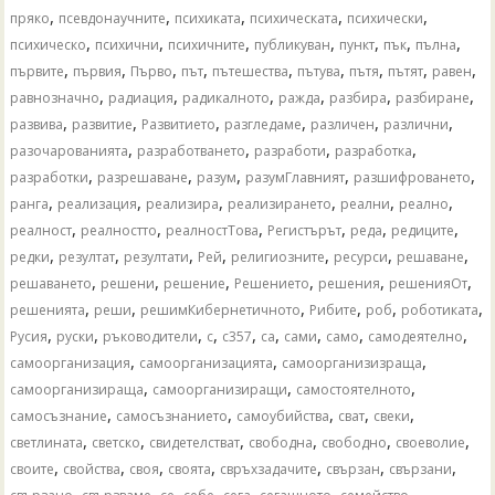
,
,
,
,
,
пряко
псевдонаучните
психиката
психическата
психически
,
,
,
,
,
,
,
психическо
психични
психичните
публикуван
пункт
пък
пълна
,
,
,
,
,
,
,
,
,
първите
първия
Първо
път
пътешества
пътува
пътя
пътят
равен
,
,
,
,
,
,
равнозначно
радиация
радикалното
ражда
разбира
разбиране
,
,
,
,
,
,
развива
развитие
Развитието
разгледаме
различен
различни
,
,
,
,
разочарованията
разработването
разработи
разработка
,
,
,
,
,
разработки
разрешаване
разум
разумГлавният
разшифроването
,
,
,
,
,
,
ранга
реализация
реализира
реализирането
реални
реално
,
,
,
,
,
,
реалност
реалностто
реалностТова
Регистърът
реда
редиците
,
,
,
,
,
,
,
редки
резултат
резултати
Рей
религиозните
ресурси
решаване
,
,
,
,
,
,
решаването
решени
решение
Решението
решения
решенияОт
,
,
,
,
,
,
решенията
реши
решимКибернетичното
Рибите
роб
роботиката
,
,
,
,
,
,
,
,
,
Русия
руски
ръководители
с
с357
са
сами
само
самодеятелно
,
,
,
самоорганизация
самоорганизацията
самоорганизизраща
,
,
,
самоорганизираща
самоорганизиращи
самостоятелното
,
,
,
,
,
самосъзнание
самосъзнанието
самоубийства
сват
свеки
,
,
,
,
,
,
светлината
светско
свидетелстват
свободна
свободно
своеволие
,
,
,
,
,
,
,
своите
свойства
своя
своята
свръхзадачите
свързан
свързани
,
,
,
,
,
,
,