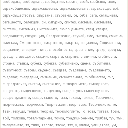
,
,
,
,
,
,
,
свободата
свободната
свободния
своите
свой
свойство
своя
,
,
,
,
свръхобщество
свръхсъщества
свръхсъществата
свръхсъщество?
,
,
,
,
,
,
,
свръхсъществовъв
свързана
свързани
се
себе
сега
сегашната
,
,
,
,
,
,
,
сегашното
селекции
си
сигурно
синтез
система
системата
,
,
,
,
,
,
системи
системи3
Системните
скъпоценната
след
следва
,
,
,
,
,
,
,
следващите
следващия
Следователно
случай
сме
сметка
смисъл
,
,
,
,
,
,
смисъла
Смъртността
смъртното
смъртта
социална
Социалната
,
,
,
,
,
,
социални
специфичните
способността
сравнение
среда
средна
,
,
,
,
,
,
,
срещу
ставащото
стадии
старата
старите
статични
стойности
,
,
,
,
,
,
,
страна
стъпки
субект
субекта
субективно
сцена
събитията
,
,
,
,
,
,
съвкупност
съвсем
съдено
създава
създаване
създаването
,
,
,
,
,
,
създават
създадени
съзнание
съзнателната
съобщества
със
,
,
,
,
,
съсредоточат
състои
състояние
сътворението
сътворяват
,
,
,
,
,
същества
съществено
същество
съществува
съществуване
,
,
,
,
,
,
,
съществуването
също
същото
тази
такава
такива
Творческа
,
,
,
,
,
,
творческата
творчески
Творческият
творческо
Творческото
те
,
,
,
,
,
,
,
,
,
Тези
текущи
телата
теории
технологиите
То
това
тогава
Този
,
,
,
,
,
,
,
,
Той
толкова
тоталитарните
точка
традиционните
трябва
тук
тъй
,
,
,
,
,
,
,
,
,
,
тълкуването
тя
тяло
Тялото
тясно
тях
у
улица
улицаТова
ум