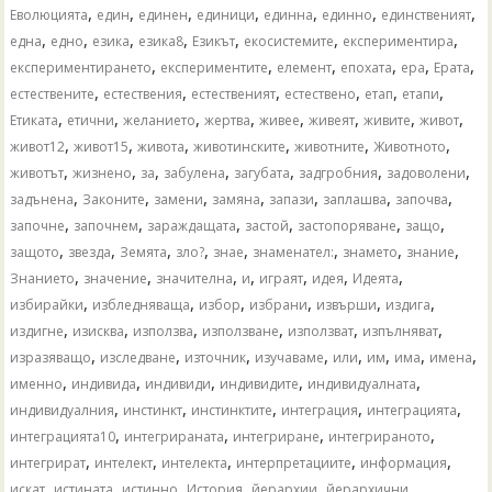
,
,
,
,
,
,
,
Еволюцията
един
единен
единици
единна
единно
единственият
,
,
,
,
,
,
,
една
едно
езика
езика8
Езикът
екосистемите
експериментира
,
,
,
,
,
,
експериментирането
експериментите
елемент
епохата
ера
Ерата
,
,
,
,
,
,
естествените
естествения
естественият
естествено
етап
етапи
,
,
,
,
,
,
,
,
Етиката
етични
желанието
жертва
живее
живеят
живите
живот
,
,
,
,
,
,
живот12
живот15
живота
животинските
животните
Животното
,
,
,
,
,
,
,
животът
жизнено
за
забулена
загубата
задгробния
задоволени
,
,
,
,
,
,
,
задънена
Законите
замени
замяна
запази
заплашва
започва
,
,
,
,
,
,
започне
започнем
зараждащата
застой
застопоряване
защо
,
,
,
,
,
,
,
,
защото
звезда
Земята
зло?
знае
знаменател:
знамето
знание
,
,
,
,
,
,
,
Знанието
значение
значителна
и
играят
идея
Идеята
,
,
,
,
,
,
избирайки
избледняваща
избор
избрани
извърши
издига
,
,
,
,
,
,
издигне
изисква
използва
използване
използват
изпълняват
,
,
,
,
,
,
,
,
изразяващо
изследване
източник
изучаваме
или
им
има
имена
,
,
,
,
,
именно
индивида
индивиди
индивидите
индивидуалната
,
,
,
,
,
индивидуалния
инстинкт
инстинктите
интеграция
интеграцията
,
,
,
,
интеграцията10
интегрираната
интегриране
интегрираното
,
,
,
,
,
интегрират
интелект
интелекта
интерпретациите
информация
,
,
,
,
,
,
искат
истината
истинно
История
йерархии
йерархични