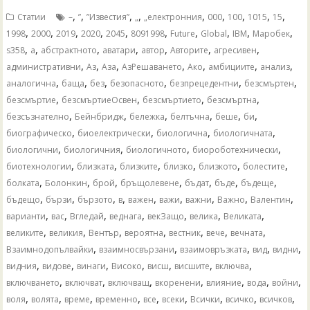
,
,
,
,
,
,
,
,
,
Статии
–
”
”Известия”
„
„електронния
000
100
1015
15
,
,
,
,
,
,
,
,
,
,
1998
2000
2019
2020
2045
8091998
Future
Global
IBM
Mаробек
,
,
,
,
,
,
,
s358
а
абстрактното
аватари
автор
Авторите
агресивен
,
,
,
,
,
,
,
административни
Аз
Аза
АзРешаването
Ако
амбициите
анализ
,
,
,
,
,
,
аналогична
баща
без
безопасното
безпрецедентни
безсмъртен
,
,
,
,
безсмъртие
безсмъртиеОсвен
безсмъртието
безсмъртна
,
,
,
,
,
,
безсъзнателно
Бейнбридж
бележка
белтъчна
беше
би
,
,
,
,
биографическо
биоелектрически
биологична
биологичната
,
,
,
,
биологични
биологичния
биологичното
биороботехнически
,
,
,
,
,
,
биотехнологии
близката
близките
близко
близкото
болестите
,
,
,
,
,
,
,
болката
Болонкин
брой
бръщолевене
бъдат
бъде
бъдеще
,
,
,
,
,
,
,
,
,
бъдещо
бързи
бързото
в
важен
важи
важни
Важно
Валентин
,
,
,
,
,
,
,
варианти
вас
Вгледай
веднага
векЗащо
велика
Великата
,
,
,
,
,
,
,
великите
великия
Вентър
вероятна
вестник
вече
вечната
,
,
,
,
,
Взаимнодопълвайки
взаимносвързани
взаимовръзката
вид
видни
,
,
,
,
,
,
,
видния
видове
винаги
Високо
висш
висшите
включва
,
,
,
,
,
,
,
включването
включват
включващ
вкоренени
влияние
вода
войни
,
,
,
,
,
,
,
,
,
воля
волята
време
временно
все
всеки
Всички
всичко
всичков