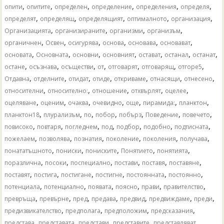
,
,
,
,
,
,
опити
опитите
определен
определение
определения
определя
,
,
,
,
,
определят
определящ
определящият
оптималното
организация
,
,
,
,
Организацията
организираните
организми
организъм
,
,
,
,
,
,
органичнен
Освен
осигурява
основа
основава
основават
,
,
,
,
,
,
,
основата
Основната
основни
основният
остават
останал
останат
,
,
,
,
,
,
,
остане
осъзнава
осъществи
от
отговарят
отговарящ
отгоре5
,
,
,
,
,
,
,
Отдавна
отделните
отидат
отиде
откриваме
отнасящи
отнесено
,
,
,
,
,
относителни
относително:
отношение
отхвърлят
оцелее
,
,
,
,
,
,
,
оцеляване
оценим
очаква
очевидно
още
пирамида:
планктон
,
,
,
,
,
,
,
планктон18
плурализъм
по
побор
побърз
Поведение
повечето
,
,
,
,
,
,
,
повисоко
повтаря
погледнем
под
подбор
подобно
подтисната
,
,
,
,
,
,
пожелаем
позволява
познатия
поколение
поколения
получава
,
,
,
,
,
понататъшното
пониски
пониските
Понятието
понятията
,
,
,
,
,
,
поразлична
посоки
поспециално
постави
поставя
поставяне
,
,
,
,
,
,
поставят
постига
постигане
постигне
постоянната
постоянно
,
,
,
,
,
,
потенциала
потенциално
появата
поясно
прави
правителство
,
,
,
,
,
,
,
превръща
превърне
пред
предава
предвид
предвиждаме
преди
,
,
,
,
предизвикателство
предполага
предположим
предсказания
,
,
,
,
,
представа
представата
представи
представите
представляват