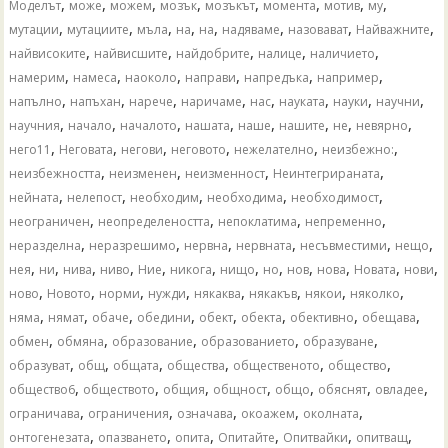
,
,
,
,
,
,
,
,
Моделът
може
можем
мозък
мозъкът
момента
мотив
му
,
,
,
,
,
,
,
,
мутации
мутациите
мъла
на
​​на
надяваме
назовават
Найважните
,
,
,
,
,
найвисоките
найвисшите
найдобрите
налице
наличието
,
,
,
,
,
,
намерим
намеса
наоколо
направи
напредъка
например
,
,
,
,
,
,
,
,
напълно
напъхан
нарече
наричаме
нас
науката
науки
научни
,
,
,
,
,
,
,
,
научния
начало
началото
нашата
наше
нашите
не
невярно
,
,
,
,
,
,
него11
Неговата
негови
неговото
нежелателно
неизбежно:
,
,
,
,
неизбежността
неизменен
неизменност
Неинтегрираната
,
,
,
,
,
нейната
нелепост
необходим
необходима
необходимост
,
,
,
,
неограничен
неопределеността
непоклатима
непременно
,
,
,
,
,
,
неразделна
неразрешимо
нервна
нервната
несъвместими
нещо
,
,
,
,
,
,
,
,
,
,
,
,
нея
ни
нива
ниво
Ние
никога
нищо
но
нов
нова
Новата
нови
,
,
,
,
,
,
,
,
ново
Новото
норми
нужди
някаква
някакъв
някои
няколко
,
,
,
,
,
,
,
,
няма
нямат
обаче
обедини
обект
обекта
обективно
обещава
,
,
,
,
,
обмен
обмяна
образование
образованието
образуване
,
,
,
,
,
,
образуват
общ
общата
общества
общественото
общество
,
,
,
,
,
,
,
общество6
обществото
общия
общност
общо
обяснят
овладее
,
,
,
,
,
ограничава
ограничения
означава
окоажем
околната
,
,
,
,
,
,
онтогенезата
опазването
опита
Опитайте
Опитвайки
опитващ