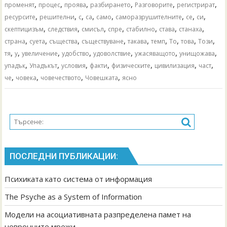
,
,
,
,
,
,
променят
процес
проява
разбирането
Разговорите
регистрират
,
,
,
,
,
,
,
,
ресурсите
решителни
с
са
само
саморазрушителните
се
си
,
,
,
,
,
,
,
скептицизъм
следствия
смисъл
спре
стабилно
става
станаха
,
,
,
,
,
,
,
,
,
страна
суета
същества
съществуване
такава
темп
То
това
Този
,
,
,
,
,
,
,
тя
у
увеличение
удобство
удоволствие
ужасяващото
унищожава
,
,
,
,
,
,
,
упадък
Упадъкът
условия
факти
физическите
цивилизация
част
,
,
,
,
че
човека
човечеството
Човешката
ясно
ПОСЛЕДНИ ПУБЛИКАЦИИ:
Психиката като система от информация
The Psyche as a System of Information
Модели на асоциативната разпределена памет на
невронните мрежи