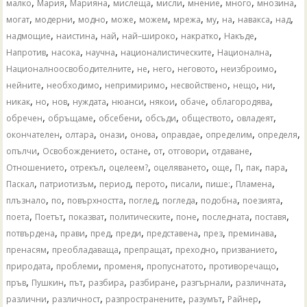
,
,
,
,
,
,
,
,
малко
Мария
Марияна
мислеща
мисли
мнение
много
мнозина
,
,
,
,
,
,
,
,
,
,
могат
модерни
модно
може
можем
мрежа
му
на
навакса
над
,
,
,
,
,
,
надмощие
наистина
най
най–широко
накратко
Накъде
,
,
,
,
,
Напротив
насока
научна
националистическите
Национална
,
,
,
,
,
Националноосвободителните
не
него
неговото
неизброимо
,
,
,
,
,
,
нейните
необходимо
непримиримо
несвойствено
нещо
ни
,
,
,
,
,
,
,
,
никак
но
нов
нуждата
нюанси
някои
обаче
облагородява
,
,
,
,
,
,
обречен
обръщаме
обсебени
обсъди
обществото
овладеят
,
,
,
,
,
,
,
окончателен
олтара
онази
онова
оправдае
определим
определя
,
,
,
,
,
,
опълчи
Освобождението
остане
от
отговори
отдаване
,
,
,
,
,
,
,
,
Отношението
отрекъл
оцелеем?
оцеляването
още
П
пак
пара
,
,
,
,
,
,
,
Паскал
патриотизъм
период
перото
писали
пише:
Пламена
,
,
,
,
,
,
,
плъзнало
по
повърхността
поглед
погледа
подобна
поезията
,
,
,
,
,
,
,
поета
Поетът
показват
политическите
поне
последната
поставя
,
,
,
,
,
,
,
потвърдена
прави
пред
преди
представена
през
преминава
,
,
,
,
,
пренасям
преобладаваща
препращат
преходно
призванието
,
,
,
,
,
природата
проблеми
променя
пропуснатото
противоречащо
,
,
,
,
,
,
,
пръв
Пушкин
път
разбира
разбиране
разгърнали
различната
,
,
,
,
,
различни
различност
разпространените
разумът
Райнер