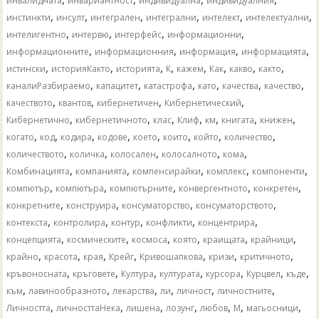
инвалидната
инвариантност
индивидуална
индивидуалния
,
,
,
,
,
,
инстинкти
инсулт
интегрален
интегрални
интелект
интелектуални
,
,
,
,
интелигентно
интервю
интерфейс
информационни
,
,
,
,
информационните
информационния
информация
информацията
,
,
,
,
,
,
,
,
истински
историяКакто
историята
К
кажем
Как
какво
както
,
,
,
,
,
,
каналиРазбираемо
капацитет
катастрофа
като
качества
качество
,
,
,
,
качеството
квантов
кибернетичен
Кибернетический
,
,
,
,
,
,
,
Кибернетично
кибернетичното
клас
Клиф
км
книгата
книжен
,
,
,
,
,
,
,
,
когато
код
кодира
кодове
което
които
който
количество
,
,
,
,
,
количеството
количка
колосален
колосалното
кома
,
,
,
,
,
Комбинацията
компанията
компенсирайки
комплекс
компоненти
,
,
,
,
,
компютър
компютъра
компютърните
конвергентното
конкретен
,
,
,
,
конкретните
конструира
консуматорство
консуматорството
,
,
,
,
,
контекста
контролира
контур
конфликти
концентрира
,
,
,
,
,
,
концепцията
космическите
космоса
която
краищата
крайници
,
,
,
,
,
,
,
крайно
красота
края
Крейг
Кривошапкова
кризи
критичното
,
,
,
,
,
,
,
кръвоносната
кръговете
Култура
културата
курсора
Курцвел
къде
,
,
,
,
,
,
към
лавинообразното
лекарства
ли
личност
личностните
,
,
,
,
,
,
,
Личността
личносттаНека
лишена
лозунг
любов
М
магьосници