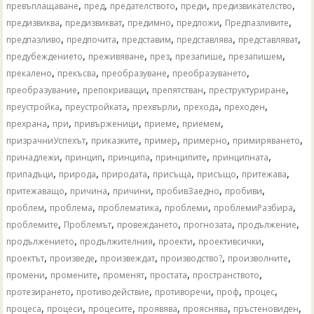
,
,
,
,
,
превъплащаване
пред
предателството
преди
предизвикателство
,
,
,
,
,
предизвиква
предизвикват
предимно
предложи
Предпазливите
,
,
,
,
,
предпазливо
предпочита
представим
представлява
представляват
,
,
,
,
,
предубеждението
преживяване
през
презапише
презапишем
,
,
,
,
прекалено
прекъсва
преобразуване
преобразуването
,
,
,
,
преобразувание
препокриващи
препятстван
преструктуриране
,
,
,
,
,
преустройка
преустройката
прехвърли
прехода
преходен
,
,
,
,
,
прехрана
при
привърженици
приеме
приемем
,
,
,
,
,
призрачниУспехът
приказките
пример
примерно
примиряването
,
,
,
,
,
принадлежи
принцип
принципа
принципите
принципната
,
,
,
,
,
,
припадъци
природа
природата
присъща
присъщо
притежава
,
,
,
,
,
притежаващо
причина
причини
пробивЗаедно
пробиви
,
,
,
,
,
проблем
проблема
проблематика
проблеми
проблемиРазбира
,
,
,
,
,
проблемите
Проблемът
провеждането
прогнозата
продължение
,
,
,
,
продължението
продължителния
проекти
проективсички
,
,
,
,
,
проектът
произведе
произвеждат
производство?
произволните
,
,
,
,
,
промени
промените
променят
простата
пространството
,
,
,
,
,
протезирането
противодействие
противоречи
проф
процес
,
,
,
,
,
,
процеса
процеси
процесите
проявява
прояснява
пръстеновиден