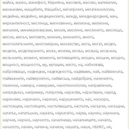
,
,
,
,
,
,
,
майка
малко
манифест
Марияна
масовия
масово
математик
,
,
,
,
,
маханизми
мащабите
Мащабът
мегапроект
мегатехнологии
,
,
,
,
,
,
медийни
медийно
медицинските
между
международния
мен
,
,
,
,
,
меркантилност
местенца
мигновенно
милиона
милиони
,
,
,
,
,
,
миналия
минимализираме
мисия
мислене
мисленето
мислещо
,
,
,
,
,
,
мисли
мисъл
митовете
мнение
мнението
много
,
,
,
,
,
,
многоклетъчните
многомерни
множество
мога
могат
модел
,
,
,
,
,
,
,
модели
моделирането
може
можем
мозък
мозъка
мозъчни
,
,
,
,
,
,
,
мозъчните
момент
момента
мотивацията
мощен
мощни
мощно
,
,
,
,
,
,
,
мощност
мощността
му
мутации
място
на
набелязва
,
,
,
,
,
,
наброяващо
надеждни
надеждността
надяваме
най
найважната
,
,
,
,
,
Найважните
найвероятно
найвисша
найдобрия
наличието
,
,
,
,
,
Налични
намира
намираме
нанотехнологии
направление
,
,
,
,
,
,
напредъкът
например
Напротив
нараства
нарастване
наред
,
,
,
,
,
,
наричаме
наричано
наричат
нарушението
нас
наскоро
,
,
,
,
,
,
настоящем
настоящият
настъпващата
настъпи
насърчи
насъщни
,
,
,
,
,
,
,
нататък
нататъшни
науката
наукатаНо
науки
научен
научната
,
,
,
,
,
,
научни
научно
научното
началници
началниците
начало
,
,
,
,
,
,
,
,
началото
начин
начина
начини
нашата
наше
НБИКС
не