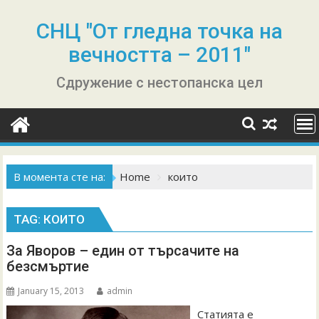
Skip
to
СНЦ "От гледна точка на
content
вечността – 2011"
Сдружение с нестопанска цел
В момента сте на:
Home
които
TAG:
КОИТО
За Яворов – един от търсачите на
безсмъртие
January 15, 2013
admin
Статията е