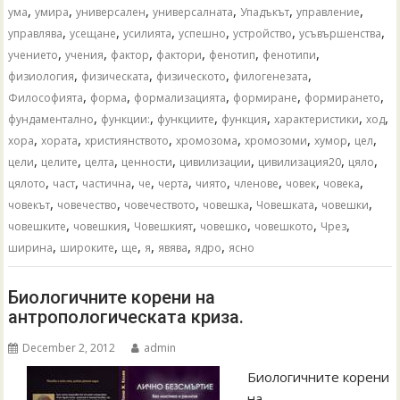
,
,
,
,
,
,
ума
умира
универсален
универсалната
Упадъкът
управление
,
,
,
,
,
,
управлява
усещане
усилията
успешно
устройство
усъвършенства
,
,
,
,
,
,
учението
учения
фактор
фактори
фенотип
фенотипи
,
,
,
,
физиология
физическата
физическото
филогенезата
,
,
,
,
,
Философията
форма
формализацията
формиране
формирането
,
,
,
,
,
,
фундаментално
функции:
функциите
функция
характеристики
ход
,
,
,
,
,
,
,
хора
хората
християнството
хромозома
хромозоми
хумор
цел
,
,
,
,
,
,
,
цели
целите
целта
ценности
цивилизации
цивилизация20
цяло
,
,
,
,
,
,
,
,
,
цялото
част
частична
че
черта
чиято
членове
човек
човека
,
,
,
,
,
,
човекът
човечество
човечеството
човешка
Човешката
човешки
,
,
,
,
,
,
човешките
човешкия
Човешкият
човешко
човешкото
Чрез
,
,
,
,
,
,
ширина
широките
ще
я
явява
ядро
ясно
Биологичните корени на
антропологическата криза.
December 2, 2012
admin
Биологичните корени
на