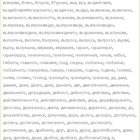
,
,
,
,
,
,
,
всякакви
Всяко
Второе
ВТурчин
във
въз
въздействия
,
,
,
,
,
въздействияМегапроектът
въздигнат
въздух
възможни
възможно
,
,
,
,
,
възможност
възможността
възниква
възникването
възникне
,
,
,
,
възприема
възпроизведат
възпроизведе
възпроизведен
,
,
,
,
възпроизвеждане
възпроизвеждането
възражения
възстанови
,
,
,
,
,
,
,
въплатена
въплати
Въпреки
въпроса
въпроси
въпросът
върви
,
,
,
,
,
,
върху
вътрешни
вярваме
вярвания
гарант
гарантират
,
,
,
,
,
,
гарантирра
генетическо
генетични
генетичния
геном
гибел
,
,
,
,
,
,
,
Гибелта
главното
главовия
глад
гледна
глобална
глобални
,
,
,
,
,
,
,
глобалното
говорейки
говори
говорим
година
години
големи
,
,
,
,
,
,
,
,
голям
голямо
Господ
границата
границите
граничи
да
дава
,
,
,
,
,
,
,
,
даваме
даже
далеч
дали
данните
две
двигателните
движение
,
,
,
,
,
,
движението
деградация
дейност
дейността
действащ
действие
,
,
,
,
,
действителаността
действително
действия
деца
дешифрирането
,
,
,
,
,
,
,
Джослин
диапазонът
диети
динамическа
директно
дискусии
до
,
,
,
,
,
,
,
доказателства
донесе
допуснем
дори
досега
доскоро
достатъчно
,
,
,
,
,
достига
достигане
достигането
достигнати
достигнато
,
,
,
,
,
,
,
,
достижения
др
дребните
друг
друга
други
другитеВолята
думи
,
,
,
,
,
,
,
духа
духовни
души
дълбок
дълбоко
дълбочинаСлед
е