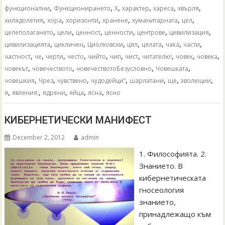
,
,
,
,
,
,
функционални
Функционирането
Х
характер
хареса
хвърля
,
,
,
,
,
,
хилядолетия
хора
хоризонти
хранене
хуманитарната
цел
,
,
,
,
,
,
целеполагането
цели
ценност
ценности
центрове
цивилизация
,
,
,
,
,
,
,
цивилизацията
цикличен
Циолковски
цял
цялата
чака
части
,
,
,
,
,
,
,
,
,
,
частност
че
черти
често
чийто
чип
чист
читателю!
човек
човека
,
,
,
,
човекът
човечеството
човечествотоБезусловно
Човешката
,
,
,
,
,
,
,
човешкия
Чрез
чувствено
чудодейци”
шарлатани
ще
эволюции
,
,
,
,
,
я
явления;
ядрени
яйца
ясна
ясно
КИБЕРНЕТИЧЕСКИ МАНИФЕСТ
December 2, 2012
admin
1. Философията. 2.
Знанието. В
кибернетическата
гносеология
знанието,
принадлежащо към