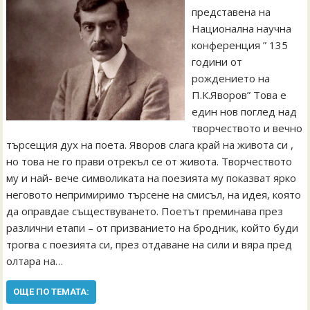
представена на
Национална научна
конференция ” 135
години от
рождението на
П.К.Яворов” Това е
един нов поглед над
творчеството и вечно
търсещия дух на поета. Яворов слага край на живота си ,
но това не го прави отрекъл се от живота. Творчеството
му и най- вече символиката на поезията му показват ярко
неговото непримиримо търсене на смисъл, на идея, която
да оправдае съществуването. Поетът преминава през
различни етапи – от призванието на бродник, който буди
трогва с поезията си, през отдаване на сили и вяра пред
олтара на…
ОЩЕ ПО ТЕМАТА: