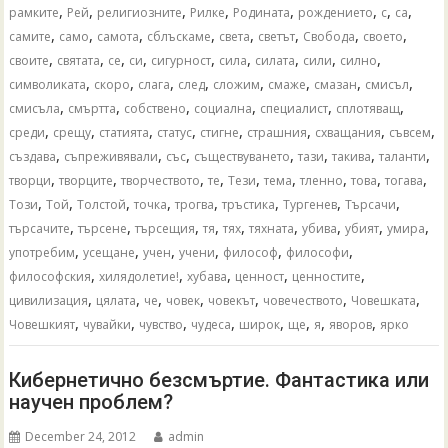
,
,
,
,
,
,
,
,
рамките
Рей
религиозните
Рилке
Родината
рождението
с
са
,
,
,
,
,
,
,
,
самите
само
самота
сблъскаме
света
светът
Свобода
своето
,
,
,
,
,
,
,
,
,
своите
святата
се
си
сигурност
сила
силата
сили
силно
,
,
,
,
,
,
,
,
символиката
скоро
слага
след
сложим
смаже
смазан
смисъл
,
,
,
,
,
,
смисъла
смъртта
собствено
социална
специалист
сплотяващ
,
,
,
,
,
,
,
,
среди
срещу
статията
статус
стигне
страшния
схващания
съвсем
,
,
,
,
,
,
,
създава
съпреживявали
със
съществуването
тази
такива
таланти
,
,
,
,
,
,
,
,
,
творци
творците
творчеството
те
Тези
тема
тленно
това
тогава
,
,
,
,
,
,
,
,
Този
Той
Толстой
точка
трогва
тръстика
Тургенев
Търсачи
,
,
,
,
,
,
,
,
,
търсачите
търсене
търсещия
тя
тях
тяхната
убива
убият
умира
,
,
,
,
,
,
употребим
усещане
учен
учени
философ
философи
,
,
,
,
,
философския
хилядолетие!
хубава
ценност
ценностите
,
,
,
,
,
,
,
цивилизация
цялата
че
човек
човекът
човечеството
Човешката
,
,
,
,
,
,
,
,
Човешкият
чувайки
чувство
чудеса
широк
ще
я
яворов
ярко
Кибернетично безсмъртие. Фантастика или
научен проблем?
December 24, 2012
admin