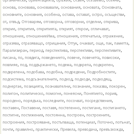
органически
ориентацията
оръжия
Освен
осезаемо
осеяни
,
,
,
,
,
,
основа
основава
основавали
основания
основата
Основната
,
,
,
,
,
,
,
основните
основния
особена
остава
остават
остро
осъществи
,
,
,
,
,
,
,
от
отвъд
Отговарям
отговорна
отговорни
отделни
открива
,
,
,
,
,
,
открие
открития
откритията
открият
открои
отличават
,
,
,
,
,
отношение
отношениеИма
отношения
отпечатъка
отражение
,
,
,
,
,
,
,
,
отразява
отразяващо
отрицания
Оттук
очакват
още
пак
паметта
,
,
,
,
,
Парализиран
период
перспектива
перспективи
перспективите
,
,
,
,
,
,
,
писана
по
повдига
поведението
повече
повечеНа
повисоки
,
,
,
,
,
,
повлияе
под
поддържането
подема
подкрепа
подкрепен
,
,
,
,
,
подкрепена
подобава
подобна
подредени
Подробностите
,
,
,
,
,
подсистема
подсъзнателните
подход
подходи
подходящ
,
,
,
,
,
,
подчертае
позицията
познавателни
познание
показва
покорен
,
,
,
,
,
,
полигон
политическо
помогне
понеясни
Понятието
порив
,
,
,
,
,
породено
порядъка
последните
посочват
посредствения
,
,
,
,
,
,
поставен
Поставени
поставя
постепенно
постигане
постигането
,
,
,
,
,
постигне
постижения
постоянна
построен
построените
,
,
,
,
,
,
построения
построяване
постъпваща
потенциал
Поточно
потънат
,
,
,
,
,
,
почти
правилно
практически
Превела
преводача
превъзхожда