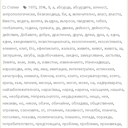
,
,
,
,
,
,
,
Статии
1970
35%
9
а
абсурда
абсурдите
алчност
,
,
,
,
,
,
,
антропологически
безизходица
би
в
включително
власт
властта
,
,
,
,
,
,
,
Вместо
водата
волята
въздуха
въпроси
гвидовете
гибел
,
,
,
,
,
,
,
глобалните
година
грижата
да
движи
дейност
дейността
,
,
,
,
,
,
,
,
,
действия
Добавете
добре
драстични
други
дупки
духа
е
една
,
,
,
,
,
едни
ежедневието
екзистенциалната
екологичният
екосистемата
,
,
,
,
,
,
,
,
,
елемент
елит
Ето
ефектикоито
жалката
живите
живот
живота
за
,
,
,
,
,
,
заглушени
загуба
задълбочаване
заедно
замърсяване
застъпва
,
,
,
,
,
,
,
Земята
знае
зове
и
известни
изменението
Изненадващо
,
,
,
,
,
,
,
изразходва
или
им
има
имитация
интелектуален
истинския
,
,
,
,
,
,
,
катастрофа
климата
Ключов
което
които
консуматорство
която
,
,
,
,
,
,
,
,
,
криза
към
личния
месеца
много
могат
може
на
надпреварата
,
,
,
,
,
,
найзабележителната
нарастващ
наред
нарича
насъщния
нашата
,
,
,
,
,
,
не
необратим
Непрекъснатото
неудържимото
нещо
нея
,
,
,
,
,
,
,
никакви
но
някои
обаче
обичайни
обладава
обществения
,
,
,
,
,
,
,
огромни
озоновите
от
отчаяние
пасивност
печалби
планета
,
,
,
,
,
,
поголямо
показва
политическата
помалко
попада
поражда
,
,
,
,
,
потребителството
предстоящата
проблем
проблеми
произвежда