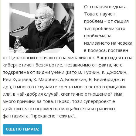
Отговарям веднага.
Това е научен
проблем – от същия
тип проблеми като
проблема за
излизането на човека
в Космоса, поставен
от Циолковски в началото на миналия век. Защо идеята на
кибернетичен безсмъртие, независимо от факта, че е
подкрепена от видни учени (като В. Турчин, К. Джослин,
Рей Курцвел, Х. Mаробек, А. Болонкин, В. Бейнбридж, и
др.), в много от случаите среща много остро отрицания
или, в най-добрия случай, скептично отношение? Има
много причини за това. Първо, този суперпроект е
действително огромен по мащабите си и граничи с
фантазията, “прекалено тежкък”…
ОЩЕ ПО ТЕМАТА: