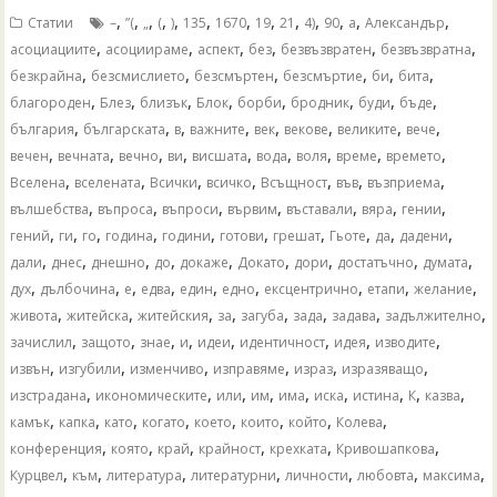
,
,
,
,
,
,
,
,
,
,
,
,
,
Статии
–
”(
„
(
)
135
1670
19
21
4)
90
а
Александър
,
,
,
,
,
,
асоциациите
асоциираме
аспект
без
безвъзвратен
безвъзвратна
,
,
,
,
,
,
безкрайна
безсмислието
безсмъртен
безсмъртие
би
бита
,
,
,
,
,
,
,
,
благороден
Блез
близък
Блок
борби
бродник
буди
бъде
,
,
,
,
,
,
,
,
българия
българската
в
важните
век
векове
великите
вече
,
,
,
,
,
,
,
,
,
вечен
вечната
вечно
ви
висшата
вода
воля
време
времето
,
,
,
,
,
,
,
Вселена
вселената
Всички
всичко
Всъщност
във
възприема
,
,
,
,
,
,
,
вълшебства
въпроса
въпроси
вървим
въставали
вяра
гении
,
,
,
,
,
,
,
,
,
,
гений
ги
го
година
години
готови
грешат
Гьоте
да
дадени
,
,
,
,
,
,
,
,
,
дали
днес
днешно
до
докаже
Докато
дори
достатъчно
думата
,
,
,
,
,
,
,
,
,
дух
дълбочина
е
едва
един
едно
ексцентрично
етапи
желание
,
,
,
,
,
,
,
,
живота
житейска
житейския
за
загуба
зада
задава
задължително
,
,
,
,
,
,
,
,
зачислил
защото
знае
и
идеи
идентичност
идея
изводите
,
,
,
,
,
,
извън
изгубили
изменчиво
изправяме
израз
изразяващо
,
,
,
,
,
,
,
,
,
изстрадана
икономическите
или
им
има
иска
истина
К
казва
,
,
,
,
,
,
,
,
камък
капка
като
когато
което
които
който
Колева
,
,
,
,
,
,
конференция
която
край
крайност
крехката
Кривошапкова
,
,
,
,
,
,
,
Курцвел
към
литература
литературни
личности
любовта
максима