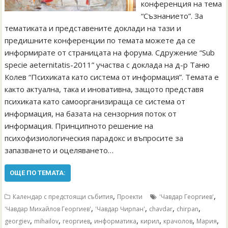
конференция на тема
“Съзнанието”. За
тематиката и представените доклади на тази и
предишните конференции по темата можете да се
информирате от страницата на форума. Сдружение “Sub
specie aeternitatis-2011” участва с доклада на д-р Таню
Колев “Психиката като система от информация”. Темата е
както актуална, така и иновативна, защото представя
психиката като самоорганизираща се система от
информация, на базата на сензорния поток от
информация. Принципното решение на
психофизиологическия парадокс и въпросите за
запазването и оцеляването…
ОЩЕ ПО ТЕМАТА:
,
,
Календар с предстоящи събития
Проекти
'Чавдар Георгиев'
,
,
,
,
'Чавдар Михайлов Георгиев'
'Чавдар Чирпан'
chavdar
chirpan
,
,
,
,
,
,
,
georgiev
mihailov
георгиев
информатика
кирил
крачолов
Мария