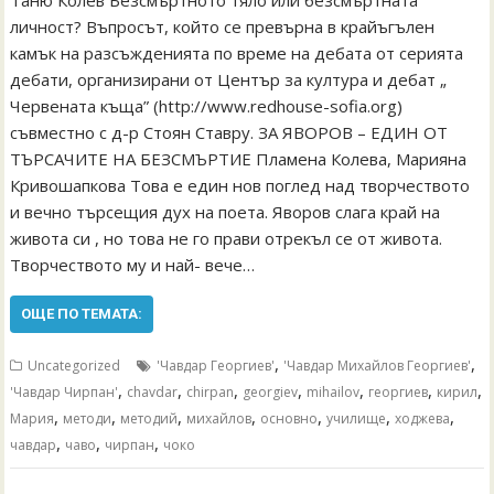
личност? Въпросът, който се превърна в крайъгълен
камък на разсъжденията по време на дебата от серията
дебати, организирани от Център за култура и дебат „
Червената къща” (http://www.redhouse-sofia.org)
съвместно с д-р Стоян Ставру. ЗА ЯВОРОВ – ЕДИН ОТ
ТЪРСАЧИТЕ НА БЕЗСМЪРТИЕ Пламена Колева, Марияна
Кривошапкова Това е един нов поглед над творчеството
и вечно търсещия дух на поета. Яворов слага край на
живота си , но това не го прави отрекъл се от живота.
Творчеството му и най- вече…
ОЩЕ ПО ТЕМАТА:
,
,
Uncategorized
'Чавдар Георгиев'
'Чавдар Михайлов Георгиев'
,
,
,
,
,
,
,
'Чавдар Чирпан'
chavdar
chirpan
georgiev
mihailov
георгиев
кирил
,
,
,
,
,
,
,
Мария
методи
методий
михайлов
основно
училище
ходжева
,
,
,
чавдар
чаво
чирпан
чоко