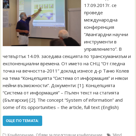
17.09.2017г. се
проведе
международна
конференция
“Авангардни научни
инструменти в
управлението”. В
четвъртък 14.09. заседава секцията по трансхуманизъм и
експоненциални времена. От името на СНЦ “От гледна
точка на вечността-2011” доклад изнесе д-р Таню Колев
на тема “Концепцията “Система от информация” и някои
нейни възможности”. Документи: [1]. Концепцията
“Система от информация” – Пълен текст на статията
(Български) [2]. The concept “System of information” and
some of its opportunities – the article, full text (English)
ОЩЕ ПО ТЕМАТА:
,
Конференции
Обяви за предстоящи конференции
'Mind