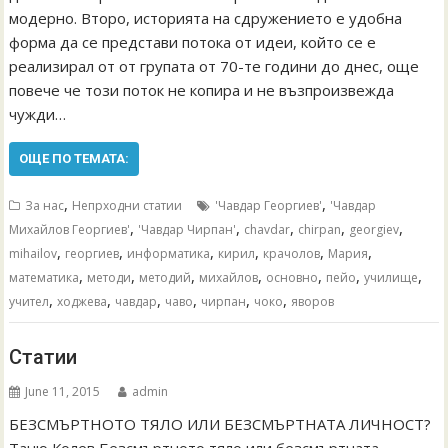
модерно. Второ, историята на сдружението е удобна
форма да се представи потока от идеи, който се е
реализирал от от групата от 70-те години до днес, още
повече че този поток не копира и не възпроизвежда
чужди…
ОЩЕ ПО ТЕМАТА:
,
,
За нас
Непрходни статии
'Чавдар Георгиев'
'Чавдар
,
,
,
,
,
Михайлов Георгиев'
'Чавдар Чирпан'
chavdar
chirpan
georgiev
,
,
,
,
,
,
mihailov
георгиев
информатика
кирил
крачолов
Мария
,
,
,
,
,
,
,
математика
методи
методий
михайлов
основно
пейо
училище
,
,
,
,
,
,
учител
ходжева
чавдар
чаво
чирпан
чоко
яворов
Статии
June 11, 2015
admin
БЕЗСМЪРТНОТО ТЯЛО ИЛИ БЕЗСМЪРТНАТА ЛИЧНОСТ?
Таню Колев Безсмъртното тяло или безсмъртната