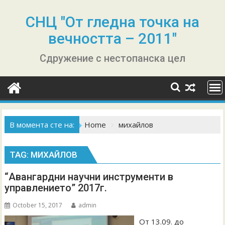
Skip
to
СНЦ "От гледна точка на
content
вечността – 2011"
Сдружение с нестопанска цел
В момента сте на:
Home
михайлов
TAG:
МИХАЙЛОВ
“Авангардни научни инструменти в
управлението” 2017г.
October 15, 2017
admin
От 13.09. до