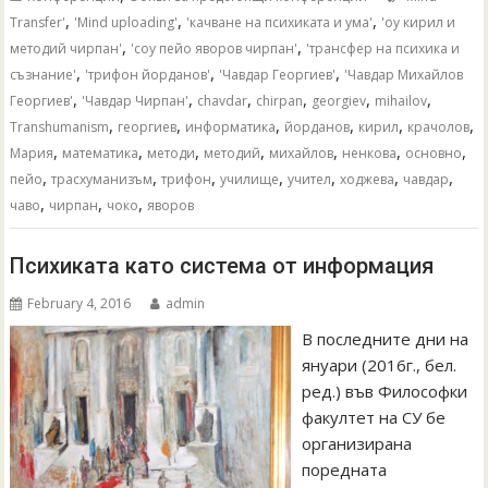
,
,
,
Transfer'
'Mind uploading'
'качване на психиката и ума'
'оу кирил и
,
,
методий чирпан'
'соу пейо яворов чирпан'
'трансфер на психика и
,
,
,
съзнание'
'трифон йорданов'
'Чавдар Георгиев'
'Чавдар Михайлов
,
,
,
,
,
,
Георгиев'
'Чавдар Чирпан'
chavdar
chirpan
georgiev
mihailov
,
,
,
,
,
,
Transhumanism
георгиев
информатика
йорданов
кирил
крачолов
,
,
,
,
,
,
,
Мария
математика
методи
методий
михайлов
ненкова
основно
,
,
,
,
,
,
,
пейо
трасхуманизъм
трифон
училище
учител
ходжева
чавдар
,
,
,
чаво
чирпан
чоко
яворов
Психиката като система от информация
February 4, 2016
admin
В последните дни на
януари (2016г., бел.
ред.) във Философки
факултет на СУ бе
организирана
поредната