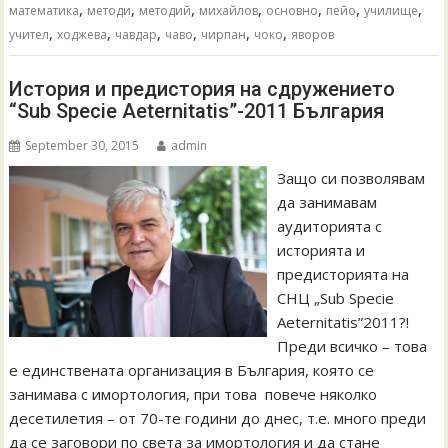
,
,
,
,
,
,
,
математика
методи
методий
михайлов
основно
пейо
училище
,
,
,
,
,
,
учител
ходжева
чавдар
чаво
чирпан
чоко
яворов
История и предистория на сдружението
“Sub Specie Aeternitatis”-2011 България
September 30, 2015
admin
Защо си позволявам
да занимавам
аудиторията с
историята и
предисторията на
СНЦ „Sub Specie
Aeternitatis”2011?!
Преди всичко – това
е единствената организация в България, която се
занимава с имортология, при това повече няколко
десетилетия – от 70-те години до днес, т.е. много преди
да се заговори по света за имортология и да стане