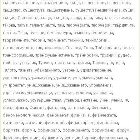
,
,
,
,
,
,
състои
състояние
съхранението
съща
съществени
съществено
,
,
,
,
,
същество
съществува
съществуване
съществуванеДвижение
същи
,
,
,
,
,
,
,
,
,
същия
Същността
също
същото
сянка
тази
така
такава
такива
,
,
,
,
,
,
,
,
такова
такъв
талантливите
там
творческата
творчески
твърдят
те
,
,
,
,
,
,
тежкък
Тези
телесни
температури
темпове
теоретична
,
,
,
,
,
теоретичните
теории
терминът
техники
технологии
,
,
,
,
,
,
,
,
,
технологичното
тип
тиражира
То
това
Този
Той
топлите
точка
,
,
,
,
,
трансформация
трансхуманистична
тренировки
трудни
Трудно
,
,
,
,
,
,
,
,
,
трябва
тук
тупик
Турчин
търсената
търсим
Тюринг
тя
тяло
,
,
,
,
,
Тялото
тяхната
убеждението
уверени
удовлетворение
,
,
,
,
,
,
удоволствие
удължаване
удължим
ума
умело
умората
,
,
,
,
умПроектът
унищожаване
унищожаването
управление
,
,
,
,
,
управлявам
управляващи
усещания
условия
условията
,
,
,
,
,
,
успехиВажно
усъвършенствал
усъвършенстване
учен
учени
Ф
,
,
,
,
,
,
факта
факти
Фактите
фантазия
фантазията
Феномен
,
,
,
,
феноменологическия
феноменът
физикаНа
физическата
,
,
,
,
,
физически
физични
физичните
финансиране
финансови
,
,
,
,
,
,
формата
форми
формирало
формирането
формирани
форум
,
,
,
,
,
Френски
функции:
функциите
функцииШироки
функционална