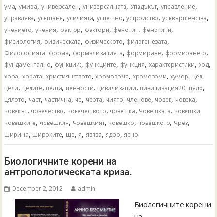
,
,
,
,
,
,
ума
умира
универсален
универсалната
Упадъкът
управление
,
,
,
,
,
,
управлява
усещане
усилията
успешно
устройство
усъвършенства
,
,
,
,
,
,
учението
учения
фактор
фактори
фенотип
фенотипи
,
,
,
,
физиология
физическата
физическото
филогенезата
,
,
,
,
,
Философията
форма
формализацията
формиране
формирането
,
,
,
,
,
,
фундаментално
функции:
функциите
функция
характеристики
ход
,
,
,
,
,
,
,
хора
хората
християнството
хромозома
хромозоми
хумор
цел
,
,
,
,
,
,
,
цели
целите
целта
ценности
цивилизации
цивилизация20
цяло
,
,
,
,
,
,
,
,
,
цялото
част
частична
че
черта
чиято
членове
човек
човека
,
,
,
,
,
,
човекът
човечество
човечеството
човешка
Човешката
човешки
,
,
,
,
,
,
човешките
човешкия
Човешкият
човешко
човешкото
Чрез
,
,
,
,
,
,
ширина
широките
ще
я
явява
ядро
ясно
Биологичните корени на
антропологическата криза.
December 2, 2012
admin
Биологичните корени
на