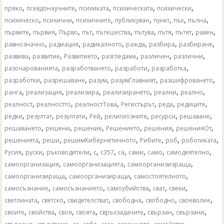
,
,
,
,
,
пряко
псевдонаучните
психиката
психическата
психически
,
,
,
,
,
,
,
психическо
психични
психичните
публикуван
пункт
пък
пълна
,
,
,
,
,
,
,
,
,
първите
първия
Първо
път
пътешества
пътува
пътя
пътят
равен
,
,
,
,
,
,
равнозначно
радиация
радикалното
ражда
разбира
разбиране
,
,
,
,
,
,
развива
развитие
Развитието
разгледаме
различен
различни
,
,
,
,
разочарованията
разработването
разработи
разработка
,
,
,
,
,
разработки
разрешаване
разум
разумГлавният
разшифроването
,
,
,
,
,
,
ранга
реализация
реализира
реализирането
реални
реално
,
,
,
,
,
,
реалност
реалностто
реалностТова
Регистърът
реда
редиците
,
,
,
,
,
,
,
редки
резултат
резултати
Рей
религиозните
ресурси
решаване
,
,
,
,
,
,
решаването
решени
решение
Решението
решения
решенияОт
,
,
,
,
,
,
решенията
реши
решимКибернетичното
Рибите
роб
роботиката
,
,
,
,
,
,
,
,
,
Русия
руски
ръководители
с
с357
са
сами
само
самодеятелно
,
,
,
самоорганизация
самоорганизацията
самоорганизизраща
,
,
,
самоорганизираща
самоорганизиращи
самостоятелното
,
,
,
,
,
самосъзнание
самосъзнанието
самоубийства
сват
свеки
,
,
,
,
,
,
светлината
светско
свидетелстват
свободна
свободно
своеволие
,
,
,
,
,
,
,
своите
свойства
своя
своята
свръхзадачите
свързан
свързани
,
,
,
,
,
,
,