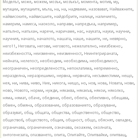
,
,
,
,
,
,
,
,
Моделът
може
можем
мозък
мозъкът
момента
мотив
му
,
,
,
,
,
,
,
,
мутации
мутациите
мъла
на
​​на
надяваме
назовават
Найважните
,
,
,
,
,
найвисоките
найвисшите
найдобрите
налице
наличието
,
,
,
,
,
,
намерим
намеса
наоколо
направи
напредъка
например
,
,
,
,
,
,
,
,
напълно
напъхан
нарече
наричаме
нас
науката
науки
научни
,
,
,
,
,
,
,
,
научния
начало
началото
нашата
наше
нашите
не
невярно
,
,
,
,
,
,
него11
Неговата
негови
неговото
нежелателно
неизбежно:
,
,
,
,
неизбежността
неизменен
неизменност
Неинтегрираната
,
,
,
,
,
нейната
нелепост
необходим
необходима
необходимост
,
,
,
,
неограничен
неопределеността
непоклатима
непременно
,
,
,
,
,
,
неразделна
неразрешимо
нервна
нервната
несъвместими
нещо
,
,
,
,
,
,
,
,
,
,
,
,
нея
ни
нива
ниво
Ние
никога
нищо
но
нов
нова
Новата
нови
,
,
,
,
,
,
,
,
ново
Новото
норми
нужди
някаква
някакъв
някои
няколко
,
,
,
,
,
,
,
,
няма
нямат
обаче
обедини
обект
обекта
обективно
обещава
,
,
,
,
,
обмен
обмяна
образование
образованието
образуване
,
,
,
,
,
,
образуват
общ
общата
общества
общественото
общество
,
,
,
,
,
,
,
общество6
обществото
общия
общност
общо
обяснят
овладее
,
,
,
,
,
ограничава
ограничения
означава
окоажем
околната
,
,
,
,
,
,
онтогенезата
опазването
опита
Опитайте
Опитвайки
опитващ