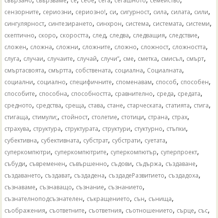
свързано
свързваме
се
себе
сега
сегашното
семейство
,
,
,
,
,
,
,
,
сензорните
сериозни
сериозно!
си
сигурност
сила
силата
сили
,
,
,
,
,
,
сингулярност
синтезирането
синхрон
система
системата
системи
,
,
,
,
,
,
,
скептично
скоро
скоростта
след
следва
следващия
следствие
,
,
,
,
,
,
,
сложен
сложна
сложни
сложните
сложно
сложност
сложността
,
,
,
,
,
,
,
,
,
слуга
случаи
случаите
случай
случи”
сме
сметка
смисъл
смърт
,
,
,
,
,
смъртасвоята
смъртта
собствената
социална
Социалната
,
,
,
,
,
,
социални
социално
специфичните
споменавам
способ
способен
,
,
,
,
,
,
способите
способна
способността
сравнително
среда
средата
,
,
,
,
,
,
,
,
средното
средства
среща
става
стане
старческата
статията
стига
,
,
,
,
,
,
,
стигаща
стимули;
стойност
столетие
стотици
страна
страх
,
,
,
,
,
,
страхува
структура
структурата
структури
стуктурно
стъпки
,
,
,
,
,
субективна
субективната
субстрат
субстрати
суетата
,
,
,
,
суперкомпютри
суперкомпютрите
суперкомпютър
суперпроект
,
,
,
,
,
,
събуди
съвременен
съвършенно
съдови
съдържа
създаване
,
,
,
,
,
създаването
създават
създадена
създадеРазвитието
създадоха
,
,
,
,
съзнаваме
съзнаващо
съзнание
съзнанието
,
,
,
,
съзнателноподсъзнателен
съкращението
сън
сънища
,
,
,
,
,
,
съображения
съответните
съответния
съотношението
сърце
със