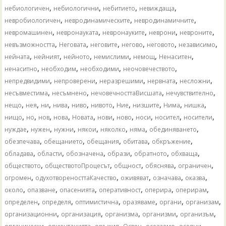
,
,
,
,
небиологичен
небиологични
небитието
невиждаща
,
,
,
невробиологичен
невродинамическите
невродинамичните
,
,
,
,
,
невромашинен
невронауката
невронауките
неврони
невроните
,
,
,
,
,
,
невъзможността
Неговата
неговите
негово
неговото
независимо
,
,
,
,
,
,
нейната
нейният
нейното
немислими
немощ
Ненаситен
,
,
,
,
ненаситно
необходим
необходими
неочовечеството
,
,
,
,
,
непредвидими
непроверени
неразрешими
нервната
несложни
,
,
,
,
несъвместима
несъмнено
нечовечносттаВисшата
нечувствително
,
,
,
,
,
,
,
,
,
,
нещо
нея
ни
нива
ниво
нивото
Ние
низшите
Нима
нишка
,
,
,
,
,
,
,
,
,
,
нищо
но
нов
нова
Новата
нови
ново
носи
носител
носители
,
,
,
,
,
,
,
нуждае
нужен
нужни
някои
няколко
няма
обединяването
,
,
,
,
,
обезпечава
обещанието
обещания
обитава
обкръжение
,
,
,
,
,
,
обладава
области
обозначена
образи
обратното
обхваща
,
,
,
,
,
обществото
обществотоПроцесът
общност
обяснява
ограничен
,
,
,
,
,
огромен
одухотвореносттаКачество
оживяват
означава
оказва
,
,
,
,
,
,
около
опазване
опасенията
оперативност
оперира
оперирам
,
,
,
,
,
,
определен
определя
оптимистична
оразяваме
органи
организам
,
,
,
,
,
организационни
организация
организма
организми
организъм
,
,
,
,
,
,