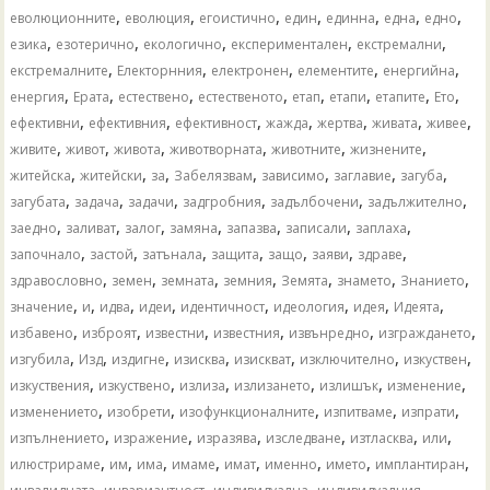
,
,
,
,
,
,
,
еволюционните
еволюция
егоистично
един
единна
една
едно
,
,
,
,
,
езика
езотерично
екологично
експериментален
екстремални
,
,
,
,
,
екстремалните
Електорнния
електронен
елементите
енергийна
,
,
,
,
,
,
,
,
енергия
Ерата
естествено
естественото
етап
етапи
етапите
Ето
,
,
,
,
,
,
,
ефективни
ефективния
ефективност
жажда
жертва
живата
живее
,
,
,
,
,
,
живите
живот
живота
животворната
животните
жизнените
,
,
,
,
,
,
,
житейска
житейски
за
Забелязвам
зависимо
заглавие
загуба
,
,
,
,
,
,
загубата
задача
задачи
задгробния
задълбочени
задължително
,
,
,
,
,
,
,
заедно
заливат
залог
замяна
запазва
записали
заплаха
,
,
,
,
,
,
,
започнало
застой
затънала
защита
защо
заяви
здраве
,
,
,
,
,
,
,
здравословно
земен
земната
земния
Земята
знамето
Знанието
,
,
,
,
,
,
,
,
значение
и
идва
идеи
идентичност
идеология
идея
Идеята
,
,
,
,
,
,
избавено
изброят
известни
известния
извънредно
изграждането
,
,
,
,
,
,
,
изгубила
Изд
издигне
изисква
изискват
изключително
изкуствен
,
,
,
,
,
,
изкуствения
изкуствено
излиза
излизането
излишък
изменение
,
,
,
,
,
изменението
изобрети
изофункционалните
изпитваме
изпрати
,
,
,
,
,
,
изпълнението
изражение
изразява
изследване
изтласква
или
,
,
,
,
,
,
,
,
илюстрираме
им
има
имаме
имат
именно
името
имплантиран
,
,
,
,