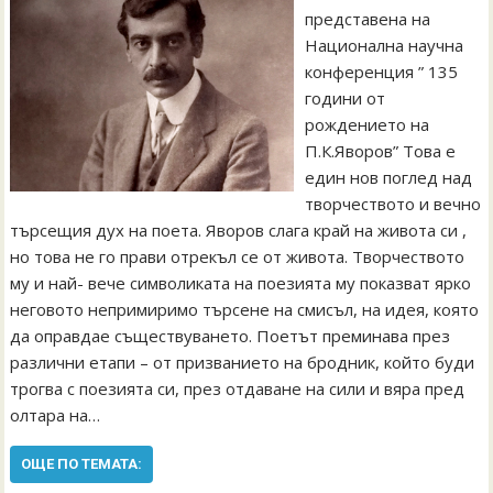
представена на
Национална научна
конференция ” 135
години от
рождението на
П.К.Яворов” Това е
един нов поглед над
творчеството и вечно
търсещия дух на поета. Яворов слага край на живота си ,
но това не го прави отрекъл се от живота. Творчеството
му и най- вече символиката на поезията му показват ярко
неговото непримиримо търсене на смисъл, на идея, която
да оправдае съществуването. Поетът преминава през
различни етапи – от призванието на бродник, който буди
трогва с поезията си, през отдаване на сили и вяра пред
олтара на…
ОЩЕ ПО ТЕМАТА: