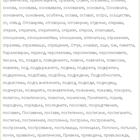
органически
ориентацията
оръжия
Освен
осезаемо
осеяни
,
,
,
,
,
,
основа
основава
основавали
основания
основата
Основната
,
,
,
,
,
,
,
основните
основния
особена
остава
остават
остро
осъществи
,
,
,
,
,
,
,
от
отвъд
Отговарям
отговорна
отговорни
отделни
открива
,
,
,
,
,
,
открие
открития
откритията
открият
открои
отличават
,
,
,
,
,
отношение
отношениеИма
отношения
отпечатъка
отражение
,
,
,
,
,
,
,
,
отразява
отразяващо
отрицания
Оттук
очакват
още
пак
паметта
,
,
,
,
,
Парализиран
период
перспектива
перспективи
перспективите
,
,
,
,
,
,
,
писана
по
повдига
поведението
повече
повечеНа
повисоки
,
,
,
,
,
,
повлияе
под
поддържането
подема
подкрепа
подкрепен
,
,
,
,
,
подкрепена
подобава
подобна
подредени
Подробностите
,
,
,
,
,
подсистема
подсъзнателните
подход
подходи
подходящ
,
,
,
,
,
,
подчертае
позицията
познавателни
познание
показва
покорен
,
,
,
,
,
,
полигон
политическо
помогне
понеясни
Понятието
порив
,
,
,
,
,
породено
порядъка
последните
посочват
посредствения
,
,
,
,
,
,
поставен
Поставени
поставя
постепенно
постигане
постигането
,
,
,
,
,
постигне
постижения
постоянна
построен
построените
,
,
,
,
,
,
построения
построяване
постъпваща
потенциал
Поточно
потънат
,
,
,
,
,
,
почти
правилно
практически
Превела
преводача
превъзхожда