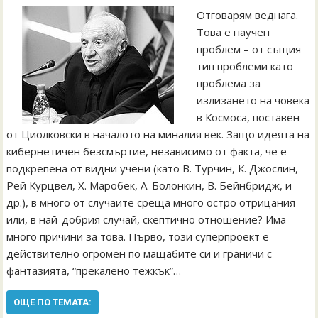
Отговарям веднага.
Това е научен
проблем – от същия
тип проблеми като
проблема за
излизането на човека
в Космоса, поставен
от Циолковски в началото на миналия век. Защо идеята на
кибернетичен безсмъртие, независимо от факта, че е
подкрепена от видни учени (като В. Турчин, К. Джослин,
Рей Курцвел, Х. Mаробек, А. Болонкин, В. Бейнбридж, и
др.), в много от случаите среща много остро отрицания
или, в най-добрия случай, скептично отношение? Има
много причини за това. Първо, този суперпроект е
действително огромен по мащабите си и граничи с
фантазията, “прекалено тежкък”…
ОЩЕ ПО ТЕМАТА: