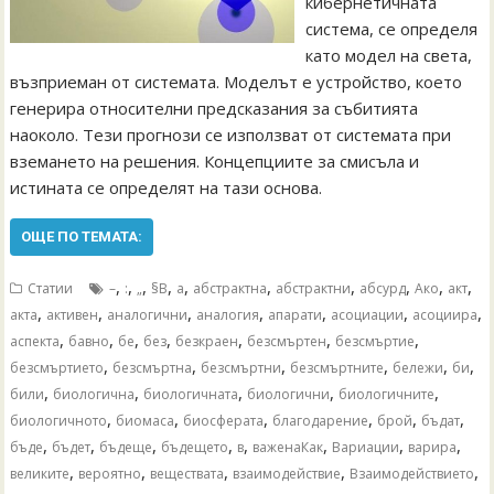
кибернетичната
система, се определя
като модел на света,
възприеман от системата. Моделът е устройство, което
генерира относителни предсказания за събитията
наоколо. Тези прогнози се използват от системата при
вземането на решения. Концепциите за смисъла и
истината се определят на тази основа.
ОЩЕ ПО ТЕМАТА:
,
,
,
,
,
,
,
,
,
,
Статии
–
:
„
§В
а
абстрактна
абстрактни
абсурд
Ако
акт
,
,
,
,
,
,
,
акта
активен
аналогични
аналогия
апарати
асоциации
асоциира
,
,
,
,
,
,
,
аспекта
бавно
бе
без
безкраен
безсмъртен
безсмъртие
,
,
,
,
,
,
безсмъртието
безсмъртна
безсмъртни
безсмъртните
бележи
би
,
,
,
,
,
били
биологична
биологичната
биологични
биологичните
,
,
,
,
,
,
биологичното
биомаса
биосферата
благодарение
брой
бъдат
,
,
,
,
,
,
,
,
бъде
бъдет
бъдеще
бъдещето
в
важенаКак
Вариации
варира
,
,
,
,
,
великите
вероятно
веществата
взаимодействие
Взаимодействието