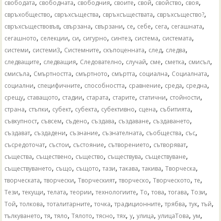
,
,
,
,
,
,
,
свободата
свободната
свободния
своите
свой
свойство
своя
,
,
,
,
свръхобщество
свръхсъщества
свръхсъществата
свръхсъщество?
,
,
,
,
,
,
,
свръхсъществовъв
свързана
свързани
се
себе
сега
сегашната
,
,
,
,
,
,
,
сегашното
селекции
си
сигурно
синтез
система
системата
,
,
,
,
,
,
системи
системи3
Системните
скъпоценната
след
следва
,
,
,
,
,
,
,
следващите
следващия
Следователно
случай
сме
сметка
смисъл
,
,
,
,
,
,
смисъла
Смъртността
смъртното
смъртта
социална
Социалната
,
,
,
,
,
,
социални
специфичните
способността
сравнение
среда
средна
,
,
,
,
,
,
,
срещу
ставащото
стадии
старата
старите
статични
стойности
,
,
,
,
,
,
,
страна
стъпки
субект
субекта
субективно
сцена
събитията
,
,
,
,
,
,
съвкупност
съвсем
съдено
създава
създаване
създаването
,
,
,
,
,
,
създават
създадени
съзнание
съзнателната
съобщества
със
,
,
,
,
,
съсредоточат
състои
състояние
сътворението
сътворяват
,
,
,
,
,
същества
съществено
същество
съществува
съществуване
,
,
,
,
,
,
,
съществуването
също
същото
тази
такава
такива
Творческа
,
,
,
,
,
,
творческата
творчески
Творческият
творческо
Творческото
те
,
,
,
,
,
,
,
,
,
Тези
текущи
телата
теории
технологиите
То
това
тогава
Този
,
,
,
,
,
,
,
,
Той
толкова
тоталитарните
точка
традиционните
трябва
тук
тъй
,
,
,
,
,
,
,
,
,
,
тълкуването
тя
тяло
Тялото
тясно
тях
у
улица
улицаТова
ум