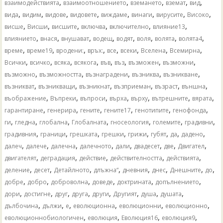
,
,
,
,
,
взаимодействията
взаимоотношението
вземането
вземат
вид
,
,
,
,
,
,
,
,
вида
видим
видове
видовете
виждаме
винаги
вирусите
Високо
,
,
,
,
,
,
висше
Висши
висшите
включва
включително
влияние13
,
,
,
,
,
,
,
,
влиянието
внася
внушават
водещ
водят
воля
волята
волята4
,
,
,
,
,
,
,
,
време
време19
вродени:
връх:
все
всеки
Вселена
Всемирна
,
,
,
,
,
,
,
,
Всички
всичко
всяка
всякога
във
въз
възможен
възможни
,
,
,
,
,
възможно
възможността
възнаградени
възниква
възникване
,
,
,
,
,
,
възникват
възникващи
възникнат
възприеман
възраст
външна
,
,
,
,
,
,
,
въображение
Въпреки
въпроси
върха
върху
вътрешните
вярата
,
,
,
,
,
,
гарантиране
генерира
гените
гените17
генотипите
генофонда
,
,
,
,
,
,
,
ги
гледна
глобална
Глобалната
гносеология
големите
градивни
,
,
,
,
,
,
,
,
градивния
граници
грешката
грешки
грижи
губят
да
дадено
,
,
,
,
,
,
,
,
далеч
далече
далечна
далечното
дали
двадесет
две
Двигател
,
,
,
,
,
двигателят
деградация
действие
действителността
действията
,
,
,
,
,
,
,
,
деление
десет
Детайлното
длъжна“
дневния
днес
Днешните
до
,
,
,
,
,
,
добре
добро
доброволна
доведе
доктрината
допълнението
,
,
,
,
,
,
,
,
дори
достигне
друг
друга
други
Другият
душа
душата
,
,
,
,
,
,
дълбочина
дължи
е
еволюционна
еволюционни
еволюционно
,
,
,
,
еволюционнобиологичен
еволюция
Еволюция16
еволюция9