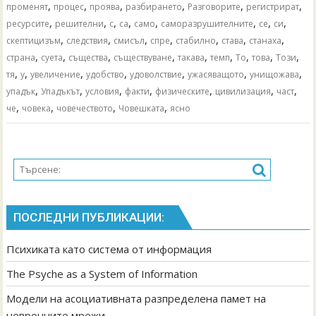
,
,
,
,
,
,
променят
процес
проява
разбирането
Разговорите
регистрират
,
,
,
,
,
,
,
,
ресурсите
решителни
с
са
само
саморазрушителните
се
си
,
,
,
,
,
,
,
скептицизъм
следствия
смисъл
спре
стабилно
става
станаха
,
,
,
,
,
,
,
,
,
страна
суета
същества
съществуване
такава
темп
То
това
Този
,
,
,
,
,
,
,
тя
у
увеличение
удобство
удоволствие
ужасяващото
унищожава
,
,
,
,
,
,
,
упадък
Упадъкът
условия
факти
физическите
цивилизация
част
,
,
,
,
че
човека
човечеството
Човешката
ясно
ПОСЛЕДНИ ПУБЛИКАЦИИ:
Психиката като система от информация
The Psyche as a System of Information
Модели на асоциативната разпределена памет на
невронните мрежи