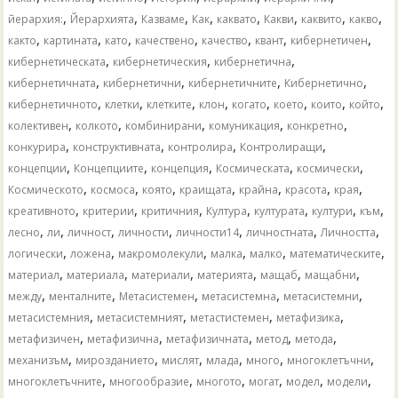
,
,
,
,
,
,
,
,
йерархия:
Йерархията
Казваме
Как
каквато
Какви
каквито
какво
,
,
,
,
,
,
,
както
картината
като
качествено
качество
квант
кибернетичен
,
,
,
кибернетическата
кибернетическия
кибернетична
,
,
,
,
кибернетичната
кибернетични
кибернетичните
Кибернетично
,
,
,
,
,
,
,
,
кибернетичното
клетки
клетките
клон
когато
което
които
който
,
,
,
,
,
колективен
колкото
комбинирани
комуникация
конкретно
,
,
,
,
конкурира
конструктивната
контролира
Контролиращи
,
,
,
,
,
концепции
Концепциите
концепция
Космическата
космически
,
,
,
,
,
,
,
Космическото
космоса
която
краищата
крайна
красота
края
,
,
,
,
,
,
,
креативното
критерии
критичния
Култура
културата
култури
към
,
,
,
,
,
,
,
лесно
ли
личност
личности
личности14
личностната
Личността
,
,
,
,
,
,
логически
ложена
макромолекули
малка
малко
математическите
,
,
,
,
,
,
материал
материала
материали
материята
мащаб
мащабни
,
,
,
,
,
между
менталните
Метасистемен
метасистемна
метасистемни
,
,
,
,
метасистемния
метасистемният
метастистемен
метафизика
,
,
,
,
,
метафизичен
метафизична
метафизичната
метод
метода
,
,
,
,
,
,
механизъм
мирозданието
мислят
млада
много
многоклетъчни
,
,
,
,
,
,
многоклетъчните
многообразие
многото
могат
модел
модели