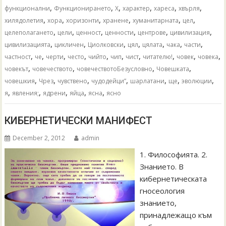
,
,
,
,
,
,
функционални
Функционирането
Х
характер
хареса
хвърля
,
,
,
,
,
,
хилядолетия
хора
хоризонти
хранене
хуманитарната
цел
,
,
,
,
,
,
целеполагането
цели
ценност
ценности
центрове
цивилизация
,
,
,
,
,
,
,
цивилизацията
цикличен
Циолковски
цял
цялата
чака
части
,
,
,
,
,
,
,
,
,
,
частност
че
черти
често
чийто
чип
чист
читателю!
човек
човека
,
,
,
,
човекът
човечеството
човечествотоБезусловно
Човешката
,
,
,
,
,
,
,
човешкия
Чрез
чувствено
чудодейци”
шарлатани
ще
эволюции
,
,
,
,
,
я
явления;
ядрени
яйца
ясна
ясно
КИБЕРНЕТИЧЕСКИ МАНИФЕСТ
December 2, 2012
admin
1. Философията. 2.
Знанието. В
кибернетическата
гносеология
знанието,
принадлежащо към