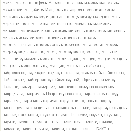
,
,
,
,
,
,
,
майка
малко
манифест
Марияна
масовия
масово
математик
,
,
,
,
,
маханизми
мащабите
Мащабът
мегапроект
мегатехнологии
,
,
,
,
,
,
медийни
медийно
медицинските
между
международния
мен
,
,
,
,
,
меркантилност
местенца
мигновенно
милиона
милиони
,
,
,
,
,
,
миналия
минимализираме
мисия
мислене
мисленето
мислещо
,
,
,
,
,
,
мисли
мисъл
митовете
мнение
мнението
много
,
,
,
,
,
,
многоклетъчните
многомерни
множество
мога
могат
модел
,
,
,
,
,
,
,
модели
моделирането
може
можем
мозък
мозъка
мозъчни
,
,
,
,
,
,
,
мозъчните
момент
момента
мотивацията
мощен
мощни
мощно
,
,
,
,
,
,
,
мощност
мощността
му
мутации
място
на
набелязва
,
,
,
,
,
,
наброяващо
надеждни
надеждността
надяваме
най
найважната
,
,
,
,
,
Найважните
найвероятно
найвисша
найдобрия
наличието
,
,
,
,
,
Налични
намира
намираме
нанотехнологии
направление
,
,
,
,
,
,
напредъкът
например
Напротив
нараства
нарастване
наред
,
,
,
,
,
,
наричаме
наричано
наричат
нарушението
нас
наскоро
,
,
,
,
,
,
настоящем
настоящият
настъпващата
настъпи
насърчи
насъщни
,
,
,
,
,
,
,
нататък
нататъшни
науката
наукатаНо
науки
научен
научната
,
,
,
,
,
,
научни
научно
научното
началници
началниците
начало
,
,
,
,
,
,
,
,
началото
начин
начина
начини
нашата
наше
НБИКС
не