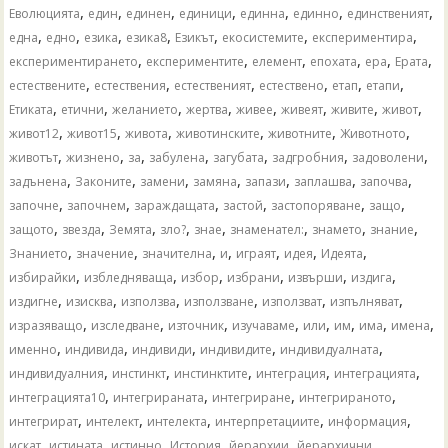
,
,
,
,
,
,
,
Еволюцията
един
единен
единици
единна
единно
единственият
,
,
,
,
,
,
,
една
едно
езика
езика8
Езикът
екосистемите
експериментира
,
,
,
,
,
,
експериментирането
експериментите
елемент
епохата
ера
Ерата
,
,
,
,
,
,
естествените
естествения
естественият
естествено
етап
етапи
,
,
,
,
,
,
,
,
Етиката
етични
желанието
жертва
живее
живеят
живите
живот
,
,
,
,
,
,
живот12
живот15
живота
животинските
животните
Животното
,
,
,
,
,
,
,
животът
жизнено
за
забулена
загубата
задгробния
задоволени
,
,
,
,
,
,
,
задънена
Законите
замени
замяна
запази
заплашва
започва
,
,
,
,
,
,
започне
започнем
зараждащата
застой
застопоряване
защо
,
,
,
,
,
,
,
,
защото
звезда
Земята
зло?
знае
знаменател:
знамето
знание
,
,
,
,
,
,
,
Знанието
значение
значителна
и
играят
идея
Идеята
,
,
,
,
,
,
избирайки
избледняваща
избор
избрани
извърши
издига
,
,
,
,
,
,
издигне
изисква
използва
използване
използват
изпълняват
,
,
,
,
,
,
,
,
изразяващо
изследване
източник
изучаваме
или
им
има
имена
,
,
,
,
,
именно
индивида
индивиди
индивидите
индивидуалната
,
,
,
,
,
индивидуалния
инстинкт
инстинктите
интеграция
интеграцията
,
,
,
,
интеграцията10
интегрираната
интегриране
интегрираното
,
,
,
,
,
интегрират
интелект
интелекта
интерпретациите
информация
,
,
,
,
,
,
искат
истината
истинно
История
йерархии
йерархични