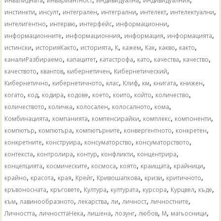
инвалидната
инвариантност
индивидуална
индивидуалния
,
,
,
,
,
,
инстинкти
инсулт
интегрален
интегрални
интелект
интелектуални
,
,
,
,
интелигентно
интервю
интерфейс
информационни
,
,
,
,
информационните
информационния
информация
информацията
,
,
,
,
,
,
,
,
истински
историяКакто
историята
К
кажем
Как
какво
както
,
,
,
,
,
,
каналиРазбираемо
капацитет
катастрофа
като
качества
качество
,
,
,
,
качеството
квантов
кибернетичен
Кибернетический
,
,
,
,
,
,
,
Кибернетично
кибернетичното
клас
Клиф
км
книгата
книжен
,
,
,
,
,
,
,
,
когато
код
кодира
кодове
което
които
който
количество
,
,
,
,
,
количеството
количка
колосален
колосалното
кома
,
,
,
,
,
Комбинацията
компанията
компенсирайки
комплекс
компоненти
,
,
,
,
,
компютър
компютъра
компютърните
конвергентното
конкретен
,
,
,
,
конкретните
конструира
консуматорство
консуматорството
,
,
,
,
,
контекста
контролира
контур
конфликти
концентрира
,
,
,
,
,
,
концепцията
космическите
космоса
която
краищата
крайници
,
,
,
,
,
,
,
крайно
красота
края
Крейг
Кривошапкова
кризи
критичното
,
,
,
,
,
,
,
кръвоносната
кръговете
Култура
културата
курсора
Курцвел
къде
,
,
,
,
,
,
към
лавинообразното
лекарства
ли
личност
личностните
,
,
,
,
,
,
,
Личността
личносттаНека
лишена
лозунг
любов
М
магьосници