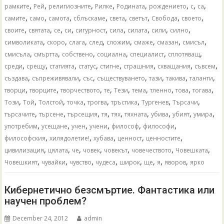
,
,
,
,
,
,
,
,
рамките
Рей
религиозните
Рилке
Родината
рождението
с
са
,
,
,
,
,
,
,
,
самите
само
самота
сблъскаме
света
светът
Свобода
своето
,
,
,
,
,
,
,
,
,
своите
святата
се
си
сигурност
сила
силата
сили
силно
,
,
,
,
,
,
,
,
символиката
скоро
слага
след
сложим
смаже
смазан
смисъл
,
,
,
,
,
,
смисъла
смъртта
собствено
социална
специалист
сплотяващ
,
,
,
,
,
,
,
,
среди
срещу
статията
статус
стигне
страшния
схващания
съвсем
,
,
,
,
,
,
,
създава
съпреживявали
със
съществуването
тази
такива
таланти
,
,
,
,
,
,
,
,
,
творци
творците
творчеството
те
Тези
тема
тленно
това
тогава
,
,
,
,
,
,
,
,
Този
Той
Толстой
точка
трогва
тръстика
Тургенев
Търсачи
,
,
,
,
,
,
,
,
,
търсачите
търсене
търсещия
тя
тях
тяхната
убива
убият
умира
,
,
,
,
,
,
употребим
усещане
учен
учени
философ
философи
,
,
,
,
,
философския
хилядолетие!
хубава
ценност
ценностите
,
,
,
,
,
,
,
цивилизация
цялата
че
човек
човекът
човечеството
Човешката
,
,
,
,
,
,
,
,
Човешкият
чувайки
чувство
чудеса
широк
ще
я
яворов
ярко
Кибернетично безсмъртие. Фантастика или
научен проблем?
December 24, 2012
admin