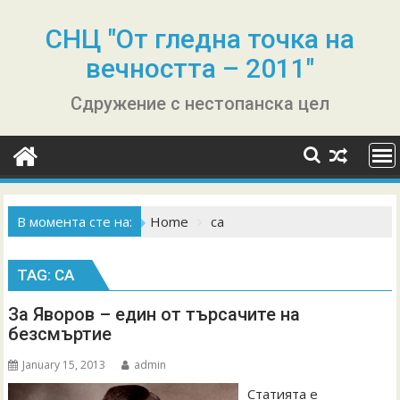
Skip
to
СНЦ "От гледна точка на
content
вечността – 2011"
Сдружение с нестопанска цел
В момента сте на:
Home
са
TAG:
СА
За Яворов – един от търсачите на
безсмъртие
January 15, 2013
admin
Статията е