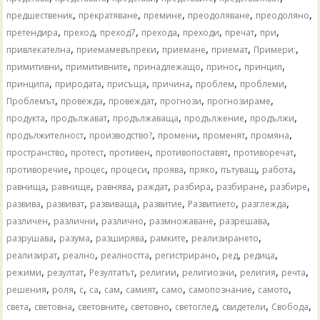
,
,
,
,
,
предшественик
прекратяване
премине
преодоляване
преодоляно
,
,
,
,
,
,
,
претендира
преход
преход7
прехода
преходи
пречат
при
,
,
,
,
,
привлекателна
приемамевъпреки
приемане
приемат
Примери:
,
,
,
,
,
примитивни
примитивните
принадлежащо
принос
принцип
,
,
,
,
,
,
принципа
природата
присъща
причина
проблем
проблеми
,
,
,
,
,
Проблемът
провежда
провеждат
прогнози
прогнозираме
,
,
,
,
,
продукта
продължават
продължаваща
продължение
продължи
,
,
,
,
,
продължителност
производство?
промени
променят
промяна
,
,
,
,
,
пространство
протест
противен
противопоставят
противоречат
,
,
,
,
,
,
,
противоречие
процес
процеси
проява
пряко
пътуващ
работа
,
,
,
,
,
,
,
равнища
равнище
равнява
раждат
разбира
разбиране
разбире
,
,
,
,
,
,
развива
развиват
развиваща
развитие
Развитието
разглежда
,
,
,
,
,
различен
различни
различно
размножаване
разрешава
,
,
,
,
,
разрушава
разума
разширява
рамките
реализирането
,
,
,
,
,
,
реализират
реално
реалността
регистрирано
ред
редица
,
,
,
,
,
,
,
режими
резултат
Резултатът
религии
религиозни
религия
речта
,
,
,
,
,
,
,
,
,
решения
роля
с
са
сам
самият
само
самопознание
самото
,
,
,
,
,
,
,
света
световна
световните
световно
светоглед
свидетели
Свобода