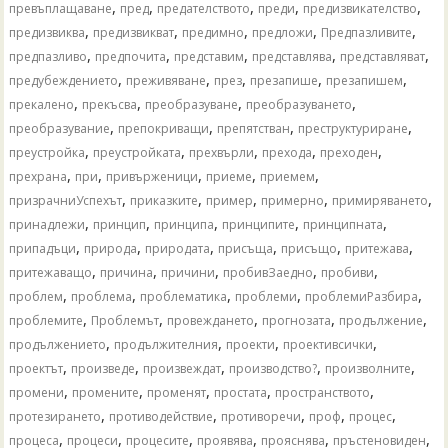
,
,
,
,
,
превъплащаване
пред
предателството
преди
предизвикателство
,
,
,
,
,
предизвиква
предизвикват
предимно
предложи
Предпазливите
,
,
,
,
,
предпазливо
предпочита
представим
представлява
представляват
,
,
,
,
,
предубеждението
преживяване
през
презапише
презапишем
,
,
,
,
прекалено
прекъсва
преобразуване
преобразуването
,
,
,
,
преобразувание
препокриващи
препятстван
преструктуриране
,
,
,
,
,
преустройка
преустройката
прехвърли
прехода
преходен
,
,
,
,
,
прехрана
при
привърженици
приеме
приемем
,
,
,
,
,
призрачниУспехът
приказките
пример
примерно
примиряването
,
,
,
,
,
принадлежи
принцип
принципа
принципите
принципната
,
,
,
,
,
,
припадъци
природа
природата
присъща
присъщо
притежава
,
,
,
,
,
притежаващо
причина
причини
пробивЗаедно
пробиви
,
,
,
,
,
проблем
проблема
проблематика
проблеми
проблемиРазбира
,
,
,
,
,
проблемите
Проблемът
провеждането
прогнозата
продължение
,
,
,
,
продължението
продължителния
проекти
проективсички
,
,
,
,
,
проектът
произведе
произвеждат
производство?
произволните
,
,
,
,
,
промени
промените
променят
простата
пространството
,
,
,
,
,
протезирането
противодействие
противоречи
проф
процес
,
,
,
,
,
,
процеса
процеси
процесите
проявява
прояснява
пръстеновиден