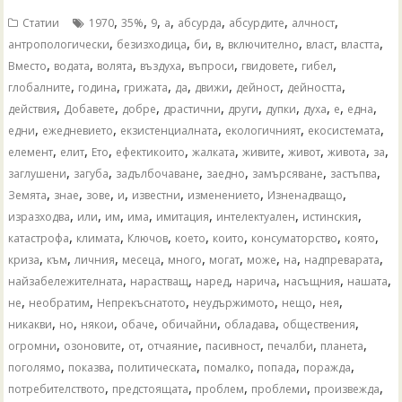
,
,
,
,
,
,
,
Статии
1970
35%
9
а
абсурда
абсурдите
алчност
,
,
,
,
,
,
,
антропологически
безизходица
би
в
включително
власт
властта
,
,
,
,
,
,
,
Вместо
водата
волята
въздуха
въпроси
гвидовете
гибел
,
,
,
,
,
,
,
глобалните
година
грижата
да
движи
дейност
дейността
,
,
,
,
,
,
,
,
,
действия
Добавете
добре
драстични
други
дупки
духа
е
една
,
,
,
,
,
едни
ежедневието
екзистенциалната
екологичният
екосистемата
,
,
,
,
,
,
,
,
,
елемент
елит
Ето
ефектикоито
жалката
живите
живот
живота
за
,
,
,
,
,
,
заглушени
загуба
задълбочаване
заедно
замърсяване
застъпва
,
,
,
,
,
,
,
Земята
знае
зове
и
известни
изменението
Изненадващо
,
,
,
,
,
,
,
изразходва
или
им
има
имитация
интелектуален
истинския
,
,
,
,
,
,
,
катастрофа
климата
Ключов
което
които
консуматорство
която
,
,
,
,
,
,
,
,
,
криза
към
личния
месеца
много
могат
може
на
надпреварата
,
,
,
,
,
,
найзабележителната
нарастващ
наред
нарича
насъщния
нашата
,
,
,
,
,
,
не
необратим
Непрекъснатото
неудържимото
нещо
нея
,
,
,
,
,
,
,
никакви
но
някои
обаче
обичайни
обладава
обществения
,
,
,
,
,
,
,
огромни
озоновите
от
отчаяние
пасивност
печалби
планета
,
,
,
,
,
,
поголямо
показва
политическата
помалко
попада
поражда
,
,
,
,
,
потребителството
предстоящата
проблем
проблеми
произвежда