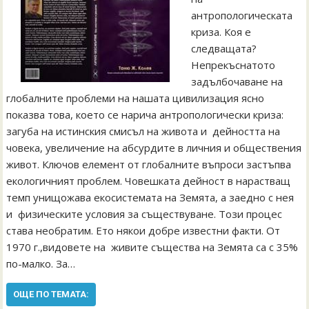
антропологическата
криза. Коя е
следващата?
Непрекъснатото
задълбочаване на
глобалните проблеми на нашата цивилизация ясно
показва това, което се нарича антропологически криза:
загуба на истинския смисъл на живота и дейността на
човека, увеличение на абсурдите в личния и обществения
живот. Ключов елемент от глобалните въпроси застъпва
екологичният проблем. Човешката дейност в нарастващ
темп унищожава екосистемата на Земята, а заедно с нея
и физическите условия за съществуване. Този процес
става необратим. Ето някои добре известни факти. От
1970 г.,видовете на живите същества на Земята са с 35%
по-малко. За…
ОЩЕ ПО ТЕМАТА: