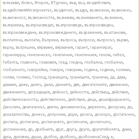
,
,
,
,
,
,
,
всякакви
Всяко
Второе
ВТурчин
във
въз
въздействия
,
,
,
,
,
въздействияМегапроектът
въздигнат
въздух
възможни
възможно
,
,
,
,
,
възможност
възможността
възниква
възникването
възникне
,
,
,
,
възприема
възпроизведат
възпроизведе
възпроизведен
,
,
,
,
възпроизвеждане
възпроизвеждането
възражения
възстанови
,
,
,
,
,
,
,
въплатена
въплати
Въпреки
въпроса
въпроси
въпросът
върви
,
,
,
,
,
,
върху
вътрешни
вярваме
вярвания
гарант
гарантират
,
,
,
,
,
,
гарантирра
генетическо
генетични
генетичния
геном
гибел
,
,
,
,
,
,
,
Гибелта
главното
главовия
глад
гледна
глобална
глобални
,
,
,
,
,
,
,
глобалното
говорейки
говори
говорим
година
години
големи
,
,
,
,
,
,
,
,
голям
голямо
Господ
границата
границите
граничи
да
дава
,
,
,
,
,
,
,
,
даваме
даже
далеч
дали
данните
две
двигателните
движение
,
,
,
,
,
,
движението
деградация
дейност
дейността
действащ
действие
,
,
,
,
,
действителаността
действително
действия
деца
дешифрирането
,
,
,
,
,
,
,
Джослин
диапазонът
диети
динамическа
директно
дискусии
до
,
,
,
,
,
,
,
доказателства
донесе
допуснем
дори
досега
доскоро
достатъчно
,
,
,
,
,
достига
достигане
достигането
достигнати
достигнато
,
,
,
,
,
,
,
,
достижения
др
дребните
друг
друга
други
другитеВолята
думи
,
,
,
,
,
,
,
духа
духовни
души
дълбок
дълбоко
дълбочинаСлед
е