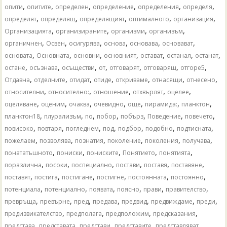
,
,
,
,
,
,
опити
опитите
определен
определение
определения
определя
,
,
,
,
,
определят
определящ
определящият
оптималното
организация
,
,
,
,
Организацията
организираните
организми
организъм
,
,
,
,
,
,
органичнен
Освен
осигурява
основа
основава
основават
,
,
,
,
,
,
,
основата
Основната
основни
основният
остават
останал
останат
,
,
,
,
,
,
,
остане
осъзнава
осъществи
от
отговарят
отговарящ
отгоре5
,
,
,
,
,
,
,
Отдавна
отделните
отидат
отиде
откриваме
отнасящи
отнесено
,
,
,
,
,
относителни
относително:
отношение
отхвърлят
оцелее
,
,
,
,
,
,
,
оцеляване
оценим
очаква
очевидно
още
пирамида:
планктон
,
,
,
,
,
,
,
планктон18
плурализъм
по
побор
побърз
Поведение
повечето
,
,
,
,
,
,
,
повисоко
повтаря
погледнем
под
подбор
подобно
подтисната
,
,
,
,
,
,
пожелаем
позволява
познатия
поколение
поколения
получава
,
,
,
,
,
понататъшното
пониски
пониските
Понятието
понятията
,
,
,
,
,
,
поразлична
посоки
поспециално
постави
поставя
поставяне
,
,
,
,
,
,
поставят
постига
постигане
постигне
постоянната
постоянно
,
,
,
,
,
,
потенциала
потенциално
появата
поясно
прави
правителство
,
,
,
,
,
,
,
превръща
превърне
пред
предава
предвид
предвиждаме
преди
,
,
,
,
предизвикателство
предполага
предположим
предсказания
,
,
,
,
,
представа
представата
представи
представите
представляват