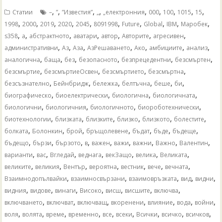
,
,
,
,
,
,
,
,
,
Статии
–
”
”Известия”
„
„електронния
000
100
1015
15
,
,
,
,
,
,
,
,
,
,
1998
2000
2019
2020
2045
8091998
Future
Global
IBM
Mаробек
,
,
,
,
,
,
,
s358
а
абстрактното
аватари
автор
Авторите
агресивен
,
,
,
,
,
,
,
административни
Аз
Аза
АзРешаването
Ако
амбициите
анализ
,
,
,
,
,
,
аналогична
баща
без
безопасното
безпрецедентни
безсмъртен
,
,
,
,
безсмъртие
безсмъртиеОсвен
безсмъртието
безсмъртна
,
,
,
,
,
,
безсъзнателно
Бейнбридж
бележка
белтъчна
беше
би
,
,
,
,
биографическо
биоелектрически
биологична
биологичната
,
,
,
,
биологични
биологичния
биологичното
биороботехнически
,
,
,
,
,
,
биотехнологии
близката
близките
близко
близкото
болестите
,
,
,
,
,
,
,
болката
Болонкин
брой
бръщолевене
бъдат
бъде
бъдеще
,
,
,
,
,
,
,
,
,
бъдещо
бързи
бързото
в
важен
важи
важни
Важно
Валентин
,
,
,
,
,
,
,
варианти
вас
Вгледай
веднага
векЗащо
велика
Великата
,
,
,
,
,
,
,
великите
великия
Вентър
вероятна
вестник
вече
вечната
,
,
,
,
,
Взаимнодопълвайки
взаимносвързани
взаимовръзката
вид
видни
,
,
,
,
,
,
,
видния
видове
винаги
Високо
висш
висшите
включва
,
,
,
,
,
,
,
включването
включват
включващ
вкоренени
влияние
вода
войни
,
,
,
,
,
,
,
,
,
воля
волята
време
временно
все
всеки
Всички
всичко
всичков