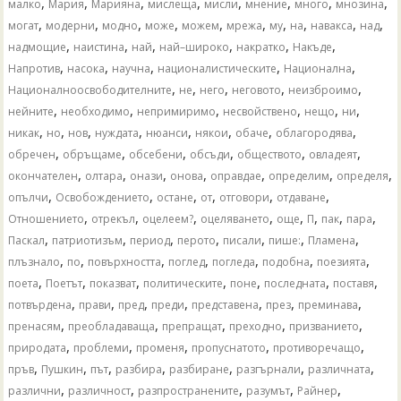
,
,
,
,
,
,
,
,
малко
Мария
Марияна
мислеща
мисли
мнение
много
мнозина
,
,
,
,
,
,
,
,
,
,
могат
модерни
модно
може
можем
мрежа
му
на
навакса
над
,
,
,
,
,
,
надмощие
наистина
най
най–широко
накратко
Накъде
,
,
,
,
,
Напротив
насока
научна
националистическите
Национална
,
,
,
,
,
Националноосвободителните
не
него
неговото
неизброимо
,
,
,
,
,
,
нейните
необходимо
непримиримо
несвойствено
нещо
ни
,
,
,
,
,
,
,
,
никак
но
нов
нуждата
нюанси
някои
обаче
облагородява
,
,
,
,
,
,
обречен
обръщаме
обсебени
обсъди
обществото
овладеят
,
,
,
,
,
,
,
окончателен
олтара
онази
онова
оправдае
определим
определя
,
,
,
,
,
,
опълчи
Освобождението
остане
от
отговори
отдаване
,
,
,
,
,
,
,
,
Отношението
отрекъл
оцелеем?
оцеляването
още
П
пак
пара
,
,
,
,
,
,
,
Паскал
патриотизъм
период
перото
писали
пише:
Пламена
,
,
,
,
,
,
,
плъзнало
по
повърхността
поглед
погледа
подобна
поезията
,
,
,
,
,
,
,
поета
Поетът
показват
политическите
поне
последната
поставя
,
,
,
,
,
,
,
потвърдена
прави
пред
преди
представена
през
преминава
,
,
,
,
,
пренасям
преобладаваща
препращат
преходно
призванието
,
,
,
,
,
природата
проблеми
променя
пропуснатото
противоречащо
,
,
,
,
,
,
,
пръв
Пушкин
път
разбира
разбиране
разгърнали
различната
,
,
,
,
,
различни
различност
разпространените
разумът
Райнер