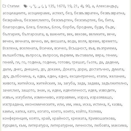
,
,
,
,
,
,
,
,
,
,
,
,
,
Статии
–
”(
„
(
)
135
1670
19
21
4)
90
а
Александър
,
,
,
,
,
,
асоциациите
асоциираме
аспект
без
безвъзвратен
безвъзвратна
,
,
,
,
,
,
безкрайна
безсмислието
безсмъртен
безсмъртие
би
бита
,
,
,
,
,
,
,
,
благороден
Блез
близък
Блок
борби
бродник
буди
бъде
,
,
,
,
,
,
,
,
българия
българската
в
важните
век
векове
великите
вече
,
,
,
,
,
,
,
,
,
вечен
вечната
вечно
ви
висшата
вода
воля
време
времето
,
,
,
,
,
,
,
Вселена
вселената
Всички
всичко
Всъщност
във
възприема
,
,
,
,
,
,
,
вълшебства
въпроса
въпроси
вървим
въставали
вяра
гении
,
,
,
,
,
,
,
,
,
,
гений
ги
го
година
години
готови
грешат
Гьоте
да
дадени
,
,
,
,
,
,
,
,
,
дали
днес
днешно
до
докаже
Докато
дори
достатъчно
думата
,
,
,
,
,
,
,
,
,
дух
дълбочина
е
едва
един
едно
ексцентрично
етапи
желание
,
,
,
,
,
,
,
,
живота
житейска
житейския
за
загуба
зада
задава
задължително
,
,
,
,
,
,
,
,
зачислил
защото
знае
и
идеи
идентичност
идея
изводите
,
,
,
,
,
,
извън
изгубили
изменчиво
изправяме
израз
изразяващо
,
,
,
,
,
,
,
,
,
изстрадана
икономическите
или
им
има
иска
истина
К
казва
,
,
,
,
,
,
,
,
камък
капка
като
когато
което
които
който
Колева
,
,
,
,
,
,
конференция
която
край
крайност
крехката
Кривошапкова
,
,
,
,
,
,
,
Курцвел
към
литература
литературни
личности
любовта
максима